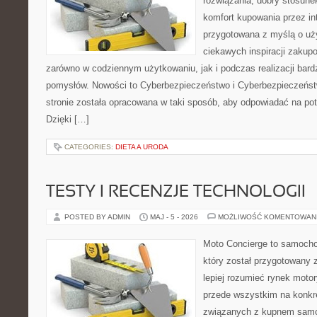
rozwiązania, dobry stosune
komfort kupowania przez int
przygotowana z myślą o uż
ciekawych inspiracji zakup
zarówno w codziennym użytkowaniu, jak i podczas realizacji bard
pomysłów. Nowości to Cyberbezpieczeństwo i Cyberbezpieczeńst
stronie została opracowana w taki sposób, aby odpowiadać na pot
Dzięki […]
CATEGORIES:
DIETA A URODA
TESTY I RECENZJE TECHNOLOGII
POSTED BY ADMIN
MAJ - 5 - 2026
MOŻLIWOŚĆ KOMENTOWAN
Moto Concierge to samocho
który został przygotowany
lepiej rozumieć rynek motor
przede wszystkim na konk
związanych z kupnem samo