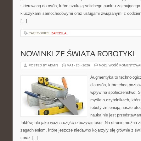
skierowaną do osób, które szukają solidnego punktu zajmującego
kluczykami samochodowymi oraz usługami związanymi z codzie
[…]
CATEGORIES:
ZAROSLA
NOWINKI ZE ŚWIATA ROBOTYKI
POSTED BY ADMIN
MAJ - 20 - 2026
MOŻLIWOŚĆ KOMENTOWA
Augmentyka to technologicz
dla osób, które chcą pozna
wpływ na społeczeństwo. St
myślą o czytelnikach, którzy
roboty zmieniają nasze oto
nauka nie jest przedstawian
faktów, ale jako ważna część rzeczywistości. Na stronie można 
zagadnieniom, które jeszcze niedawno kojarzyły się głównie z św
coraz […]