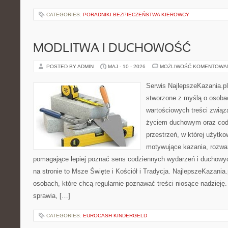
CATEGORIES:
PORADNIKI BEZPIECZEŃSTWA KIEROWCY
MODLITWA I DUCHOWOŚĆ
POSTED BY ADMIN
MAJ - 10 - 2026
MOŻLIWOŚĆ KOMENTOWA
Serwis NajlepszeKazania.pl
stworzone z myślą o osoba
wartościowych treści zwią
życiem duchowym oraz codz
przestrzeń, w której użytk
motywujące kazania, rozważ
pomagające lepiej poznać sens codziennych wydarzeń i duchowy
na stronie to Msze Święte i Kościół i Tradycja. NajlepszeKazania
osobach, które chcą regularnie poznawać treści niosące nadzieję
sprawia, […]
CATEGORIES:
EUROCASH KINDERGELD