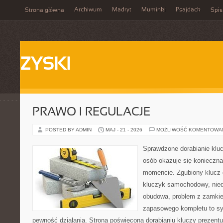
Archiwum
Madryt
Muminki
Psajdack
Strona główna
Spis
ZYSKI
PRAWO I REGULACJE
POSTED BY ADMIN
MAJ - 21 - 2026
MOŻLIWOŚĆ KOMENTOWA
Sprawdzone dorabianie kluc
osób okazuje się konieczn
momencie. Zgubiony klucz 
kluczyk samochodowy, niedz
obudowa, problem z zamkie
zapasowego kompletu to syt
pewność działania. Strona poświęcona dorabianiu kluczy prezentu