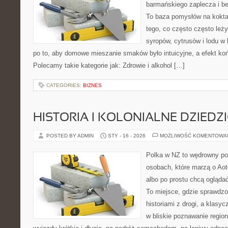
barmańskiego zaplecza i b
To baza pomysłów na koktajl
tego, co często często leż
syropów, cytrusów i lodu w
po to, aby domowe mieszanie smaków było intuicyjne, a efekt koń
Polecamy takie kategorie jak: Zdrowie i alkohol […]
CATEGORIES:
BIZNES
HISTORIA I KOLONIALNE DZIEDZ
POSTED BY ADMIN
STY - 16 - 2026
MOŻLIWOŚĆ KOMENTOWA
Polka w NZ to wędrowny por
osobach, które marzą o Aot
albo po prostu chcą ogląda
To miejsce, gdzie sprawdzon
historiami z drogi, a klasy
w bliskie poznawanie regio