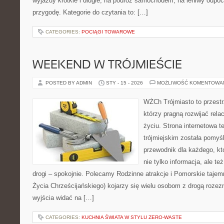
wyjazdy krótkie i długie, na podróż samochodem, na leniwy odpo
przygodę. Kategorie do czytania to: […]
CATEGORIES:
POCIĄGI TOWAROWE
WEEKEND W TRÓJMIEŚCIE
POSTED BY ADMIN
STY - 15 - 2026
MOŻLIWOŚĆ KOMENTOWA
WŻCh Trójmiasto to przestrz
którzy pragną rozwijać rel
życiu. Strona internetowa t
trójmiejskim została pomyś
przewodnik dla każdego, kt
nie tylko informacja, ale t
drogi – spokojnie. Polecamy Rodzinne atrakcje i Pomorskie taje
Życia Chrześcijańskiego) kojarzy się wielu osobom z drogą rozezn
wyjścia widać na […]
CATEGORIES:
KUCHNIA ŚWIATA W STYLU ZERO-WASTE