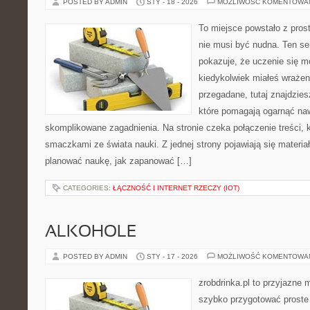
POSTED BY ADMIN
STY - 18 - 2026
MOŻLIWOŚĆ KOMENTOWA
To miejsce powstało z pros
nie musi być nudna. Ten s
pokazuje, że uczenie się m
kiedykolwiek miałeś wrażen
przegadane, tutaj znajdzie
które pomagają ogarnąć naw
skomplikowane zagadnienia. Na stronie czeka połączenie treści, k
smaczkami ze świata nauki. Z jednej strony pojawiają się materia
planować naukę, jak zapanować […]
CATEGORIES:
ŁĄCZNOŚĆ I INTERNET RZECZY (IOT)
ALKOHOLE
POSTED BY ADMIN
STY - 17 - 2026
MOŻLIWOŚĆ KOMENTOWA
zrobdrinka.pl to przyjazne 
szybko przygotować proste