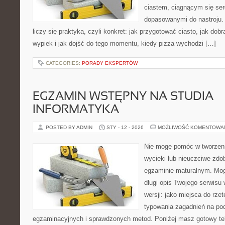
ciastem, ciągnącym się se
dopasowanymi do nastroju. 
liczy się praktyka, czyli konkret: jak przygotować ciasto, jak dobr
wypiek i jak dojść do tego momentu, kiedy pizza wychodzi […]
CATEGORIES:
PORADY EKSPERTÓW
EGZAMIN WSTĘPNY NA STUDIA –
INFORMATYKA
POSTED BY ADMIN
STY - 12 - 2026
MOŻLIWOŚĆ KOMENTOWA
Nie mogę pomóc w tworzeniu 
wycieki lub nieuczciwe zdo
egzaminie maturalnym. Mog
długi opis Twojego serwisu 
wersji: jako miejsca do rze
typowania zagadnień na p
egzaminacyjnych i sprawdzonych metod. Poniżej masz gotowy tek