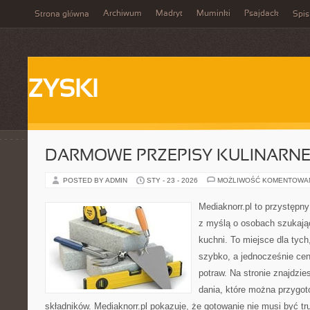
Archiwum
Madryt
Muminki
Psajdack
Strona główna
Spis
ZYSKI
DARMOWE PRZEPISY KULINARN
POSTED BY ADMIN
STY - 23 - 2026
MOŻLIWOŚĆ KOMENTOWA
Mediaknorr.pl to przystępny
z myślą o osobach szukają
kuchni. To miejsce dla tyc
szybko, a jednocześnie ce
potraw. Na stronie znajdzie
dania, które można przygo
składników. Mediaknorr.pl pokazuje, że gotowanie nie musi być tr