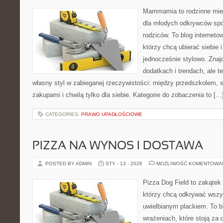
Mammamia to rodzinne miej
dla młodych odkrywców spo
rodziców. To blog interneto
którzy chcą ubierać siebie 
jednocześnie stylowo. Znajd
dodatkach i trendach, ale t
własny styl w zabieganej rzeczywistości: między przedszkolem, 
zakupami i chwilą tylko dla siebie. Kategorie do zobaczenia to […
CATEGORIES:
PRAWO UPADŁOŚCIOWE
PIZZA NA WYNOS I DOSTAWA
POSTED BY ADMIN
STY - 13 - 2026
MOŻLIWOŚĆ KOMENTOWA
Pizza Dog Field to zakątek
którzy chcą odkrywać wszys
uwielbianym plackiem. To bl
wrażeniach, które stoją za