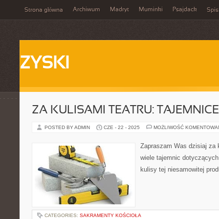
Archiwum
Madryt
Muminki
Psajdack
Strona główna
Spis
ZYSKI
ZA KULISAMI TEATRU: TAJEMNIC
POSTED BY ADMIN
CZE - 22 - 2025
MOŻLIWOŚĆ KOMENTOWA
Zapraszam Was dzisiaj za ku
wiele tajemnic dotyczącyc
kulisy tej niesamowitej produ
CATEGORIES:
SAKRAMENTY KOŚCIOŁA