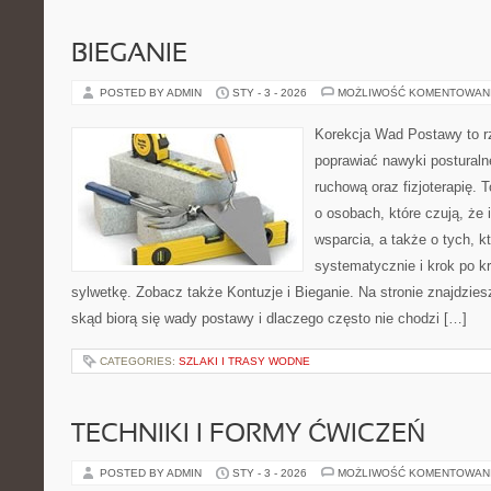
BIEGANIE
POSTED BY ADMIN
STY - 3 - 2026
MOŻLIWOŚĆ KOMENTOWAN
Korekcja Wad Postawy to rze
poprawiać nawyki posturaln
ruchową oraz fizjoterapię. 
o osobach, które czują, że 
wsparcia, a także o tych, k
systematycznie i krok po 
sylwetkę. Zobacz także Kontuzje i Bieganie. Na stronie znajdzies
skąd biorą się wady postawy i dlaczego często nie chodzi […]
CATEGORIES:
SZLAKI I TRASY WODNE
TECHNIKI I FORMY ĆWICZEŃ
POSTED BY ADMIN
STY - 3 - 2026
MOŻLIWOŚĆ KOMENTOWAN