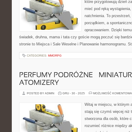
które przygotowują dzień za
mieć pod ręką wystąpienia, 
natchnienia. To przestrzeń,
porządkiem, a spontaniczno
opracowaniem. Dzięki temu 
świadek, druhna, mama i tata czy goście mogą poczuć się bardzi
stronie to Miejsca i Sale Weselne i Planowanie harmonogramu. S
CATEGORIES:
MMORPG
PERFUMY PODRÓŻNE – MINIATURY
ATOMIZERY
POSTED BY ADMIN
GRU - 30 - 2025
MOŻLIWOŚĆ KOMENTOWA
Witaj w miejscu, w którym 
stają się czymś więcej niż 
stworzona dla osób, które 
rozumieć różnice między 