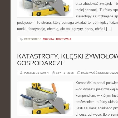
oraz zbudować związek – be
taniej sensacji. Tu fakty sp
stereotypy są rozbrajane 
podejściem. To strona, który pomaga układać to, co między ludźm
randki, fascynację, chemię, ale też zgrzyty, spory, chłód i […]
CATEGORIES:
MUZYKA I ROZRYWKA
KATASTROFY, KLĘSKI ŻYWIOŁOW
GOSPODARCZE
POSTED BY ADMIN
STY - 1 - 2026
MOŻLIWOŚĆ KOMENTOWAN
KoronaMK to portal poświęc
– od dynastii piastowskiej
kompendium, w którym histo
omówieniem, a fakty układa
Jeśli szukasz solidnego pr
chcesz uchwycić tło przemi