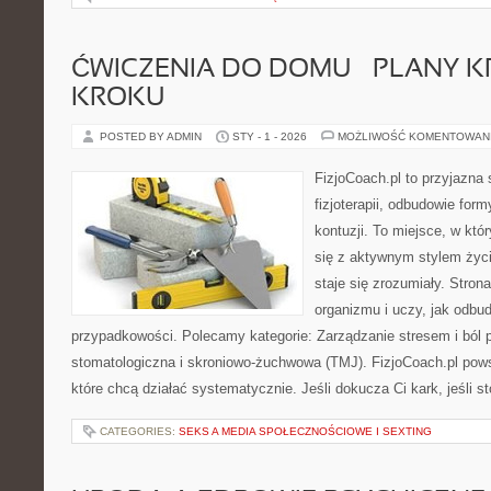
ĆWICZENIA DO DOMU – PLANY K
KROKU
POSTED BY ADMIN
STY - 1 - 2026
MOŻLIWOŚĆ KOMENTOWAN
FizjoCoach.pl to przyjazna
fizjoterapii, odbudowie for
kontuzji. To miejsce, w kt
się z aktywnym stylem życi
staje się zrozumiały. Stro
organizmu i uczy, jak odb
przypadkowości. Polecamy kategorie: Zarządzanie stresem i ból pr
stomatologiczna i skroniowo-żuchwowa (TMJ). FizjoCoach.pl pow
które chcą działać systematycznie. Jeśli dokucza Ci kark, jeśli s
CATEGORIES:
SEKS A MEDIA SPOŁECZNOŚCIOWE I SEXTING