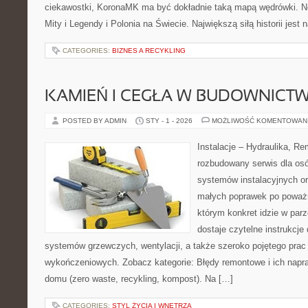
ciekawostki, KoronaMK ma być dokładnie taką mapą wędrówki. No
Mity i Legendy i Polonia na Świecie. Największą siłą historii jest
CATEGORIES:
BIZNES A RECYKLING
KAMIEŃ I CEGŁA W BUDOWNICTW
POSTED BY ADMIN
STY - 1 - 2026
MOŻLIWOŚĆ KOMENTOWAN
Instalacje – Hydraulika, R
rozbudowany serwis dla osó
systemów instalacyjnych o
małych poprawek po poważn
którym konkret idzie w parz
dostaje czytelne instrukcj
systemów grzewczych, wentylacji, a także szeroko pojętego prac
wykończeniowych. Zobacz kategorie: Błędy remontowe i ich napra
domu (zero waste, recykling, kompost). Na […]
CATEGORIES:
STYL ŻYCIA I WNĘTRZA