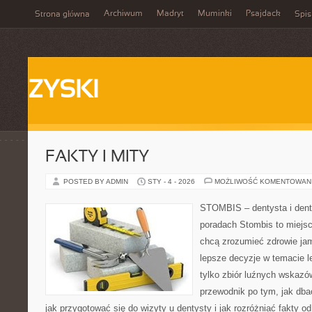
Archiwum
Madryt
Muminki
Psajdack
Strona główna
Spis
ZYSKI
FAKTY I MITY
POSTED BY ADMIN
STY - 4 - 2026
MOŻLIWOŚĆ KOMENTOWAN
STOMBIS – dentysta i dent
poradach Stombis to miejsc
chcą zrozumieć zdrowie ja
lepsze decyzje w temacie le
tylko zbiór luźnych wskazó
przewodnik po tym, jak dba
jak przygotować się do wizyty u dentysty i jak rozróżniać fakty o