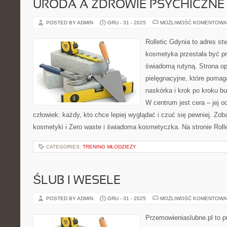
URODA A ZDROWIE PSYCHICZNE
POSTED BY ADMIN
GRU - 31 - 2025
MOŻLIWOŚĆ KOMENTOWA
Rolletic Gdynia to adres s
kosmetyka przestała być pr
świadomą rutyną. Strona op
pielęgnacyjne, które pomag
naskórka i krok po kroku b
W centrum jest cera – jej o
człowiek: każdy, kto chce lepiej wyglądać i czuć się pewniej. Zob
kosmetyki i Zero waste i świadoma kosmetyczka. Na stronie Rolle
CATEGORIES:
TRENING MŁODZIEŻY
ŚLUB I WESELE
POSTED BY ADMIN
GRU - 31 - 2025
MOŻLIWOŚĆ KOMENTOWA
Przemowieniaslubne.pl to p