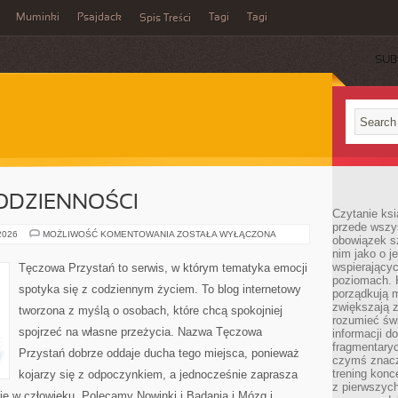
Muminki
Psajdack
Tagi
Tagi
Spis Treści
SUB
ODZIENNOŚCI
Czytanie ksi
przede wszys
PSYCHOLOGIA
 2026
MOŻLIWOŚĆ KOMENTOWANIA
ZOSTAŁA WYŁĄCZONA
obowiązek sz
CODZIENNOŚCI
nim jako o j
wspierającyc
Tęczowa Przystań to serwis, w którym tematyka emocji
poziomach. K
spotyka się z codziennym życiem. To blog internetowy
porządkują m
zwiększają z
tworzona z myślą o osobach, które chcą spokojniej
rozumieć św
spojrzeć na własne przeżycia. Nazwa Tęczowa
informacji do
fragmentaryc
Przystań dobrze oddaje ducha tego miejsca, ponieważ
czymś znacz
trening konce
kojarzy się z odpoczynkiem, a jednocześnie zaprasza
z pierwszych
ię w człowieku. Polecamy Nowinki i Badania i Mózg i