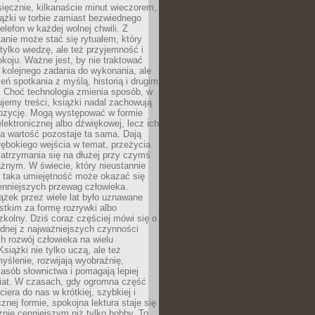
ięcznie, kilkanaście minut wieczorem,
ążki w torbie zamiast bezwiednego
elefon w każdej wolnej chwili. Z
nie może stać się rytuałem, który
 tylko wiedzę, ale też przyjemność i
koju. Ważne jest, by nie traktować
 kolejnego zadania do wykonania, ale
zeń spotkania z myślą, historią i drugim
. Choć technologia zmienia sposób, w
jemy treści, książki nadal zachowują
ozycję. Mogą występować w formie
elektronicznej albo dźwiękowej, lecz ich
a wartość pozostaje ta sama. Dają
ębokiego wejścia w temat, przeżycia
zatrzymania się na dłużej przy czymś
żnym. W świecie, który nieustannie
, taka umiejętność może okazać się
enniejszych przewag człowieka.
ążek przez wiele lat było uznawane
tkim za formę rozrywki albo
kolny. Dziś coraz częściej mówi się o
ednej z najważniejszych czynności
h rozwój człowieka na wielu
siążki nie tylko uczą, ale też
yślenie, rozwijają wyobraźnię,
asób słownictwa i pomagają lepiej
iat. W czasach, gdy ogromna część
ciera do nas w krótkiej, szybkiej i
znej formie, spokojna lektura staje się
nie cenniejszym niż tylko hobby. To