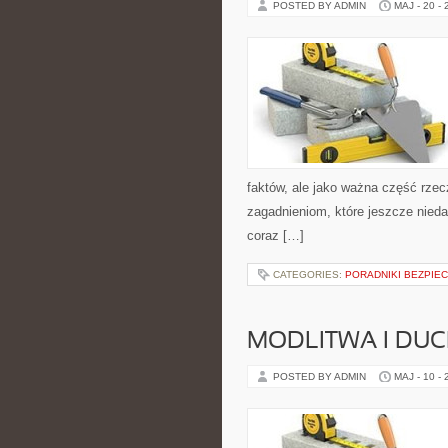
POSTED BY ADMIN
MAJ - 20 -
faktów, ale jako ważna część rze
zagadnieniom, które jeszcze nieda
coraz […]
CATEGORIES:
PORADNIKI BEZPIE
MODLITWA I D
POSTED BY ADMIN
MAJ - 10 -