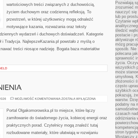
Pozwalają sp
wartościowych treści związanych z duchowością,
zrozumieć m
życiem duchowym oraz codzienną refleksją. To
nauczyć się
lub po prost
przestrzeń, w której użytkownicy mogą odnaleźć
Czytanie wp
analityczneg
motywujące kazania, rozważania oraz teksty
śledzić wątk
odziennych wydarzeń i duchowych doświadczeń. Kategorie
postacie i 
aktywizuje r
ł i Tradycja. NajlepszeKazania.pl powstało z myślą o
mózg pracuj
znawać treści niosące nadzieję. Bogata baza materiałów
sposób. Nie 
polecana jak
sprawność in
życia. Oczy
wszystkich p
GELD
może stanow
umysłową. K
złożoności ś
często upras
IENIA
szybkich ocen
pokazują, ż
PRAWO
 2026
MOŻLIWOŚĆ KOMENTOWANIA
ZOSTAŁA WYŁĄCZONA
warstw. Dzię
I
podatny na m
UPRAWNIENIA
samodzielne
Portal Olgakomorowska.pl to miejsce, które łączy
czasach nadm
zamiłowanie do świadomego życia, kobiecej energii oraz
odróżniania 
powierzchown
praktycznych porad. Czytelnicy mogą znaleźć tutaj
kompetencją.
stron tygodn
rozbudowane materiały, które ułatwiają w rozwijaniu
Wystarczy z