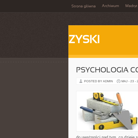
Archiwum
Madryt
Strona główna
ZYSKI
PSYCHOLOGIA C
POSTED BY ADMIN
MAJ - 23 -
do uważności nad tym, co dzieje s