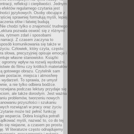
ntracji, refleksji i cierpliwości. Jednym
 efektów regularnego czytania jest
lności językowych. Osoby obcujące z
ęściej sprawniej formułują myśli, lepiej
aczenia słów i łatwiej budują
Nie chodzi tylko o znajomość trudnego
Lektura pozwala oswoić się z różnymi
nia, rytmem zdań i sposobami
narracji. Z czasem zaczyna to
sposób komunikowania się także w
yciu. Człowiek, który czyta, często
era słowa, precyzyjniej opisuje emocje i
entuje własne stanowisko. Książki
ż ogromny wpływ na rozwój wyobraźni.
stwie do filmu czy krótkich materiałów
ją gotowego obrazu. Czytelnik sam
wie postacie, miejsca i atmosferę
 wydarzeń. To sprawia, że umysł
wnie, a nie tylko odbiera bodźce.
ozwijana podczas lektury przydaje się
ieciom, ale także dorosłym. Jest ważna
aniu problemów, tworzeniu nowych
anowaniu przyszłości i szukaniu
owych rozwiązań w pracy oraz życiu
zytanie może też pełnić funkcję
o wsparcia. Dobra książka potrafi
ądkować myśli, nazwać to, co do tej
o się niejasne, a czasem po prostu
gę. W literaturze często odnajdujemy
 marzenia, rozczarowania i pytania.