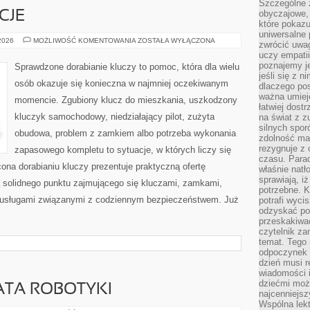
Szczególne 
obyczajowe, 
CJE
które pokazu
uniwersalne 
PRAWO
 2026
MOŻLIWOŚĆ KOMENTOWANIA
ZOSTAŁA WYŁĄCZONA
zwrócić uwag
I
uczy empatii
REGULACJE
poznajemy j
Sprawdzone dorabianie kluczy to pomoc, która dla wielu
jeśli się z 
osób okazuje się konieczna w najmniej oczekiwanym
dlaczego pos
ważna umieję
momencie. Zgubiony klucz do mieszkania, uszkodzony
łatwiej dost
kluczyk samochodowy, niedziałający pilot, zużyta
na świat z z
silnych spor
obudowa, problem z zamkiem albo potrzeba wykonania
zdolność ma 
rezygnuje z 
zapasowego kompletu to sytuacje, w których liczy się
czasu. Parad
ona dorabianiu kluczy prezentuje praktyczną ofertę
właśnie natło
sprawiają, iż
ą solidnego punktu zajmującego się kluczami, zamkami,
potrzebne. K
usługami związanymi z codziennym bezpieczeństwem. Już
potrafi wyci
odzyskać po
przeskakiwa
czytelnik za
temat. Tego 
odpoczynek 
dzień musi r
wiadomości i
dziećmi moż
ATA ROBOTYKI
najcenniejsz
Wspólna lekt