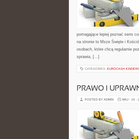
pomagające lepiej poznać sens c
na stronie to Msze Święte i Kośció
osobach, które chcą regularnie po
sprawia, […]
CATEGORIES:
EUROCASH KINDER
PRAWO I UPRAWN
POSTED BY ADMIN
MAJ - 10 -