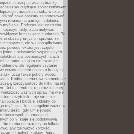
ojrzeć szerzej na własną branżę,
echanizmy rządzące społeczeństwem,
 lepszego zarządzania sobą w czasie
u odkryć nowe obszary zainteresowań.
ływa również na pamięć i zdolność
o myślenia. Podczas lektury trzeba
i, kojarzyć fakty, zapamiętywać
przewidywać konsekwencje zdarzeń. To
óżne obszary umysłu i sprawia, że
e intensywnie, ale w uporządkowany
bez powodu lektura jest często
o jedna z aktywności wspierających
telektualną w późniejszych latach
wiście sama książka nie rozwiąże
roblemów, ale regularne czytanie
ić ważny element dbania o kondycję
siążki uczą także pokory wobec
wiata. Krótkie internetowe komentarze
zczają rzeczywistość do kilku haseł i
. Dobra literatura, reportaż lub esej
e większość ważnych spraw ma wiele
ki temu czytelnik staje się mniej
anipulację i bardziej skłonny do
go myślenia. To szczególnie ważne w
iaru treści, gdy umiejętność
wartościowych informacji od
ych opinii staje się podstawową
 Nie trzeba od razu czytać kilkuset
iowo, aby zauważyć korzyści.
acząć od małych kroków. Jedna