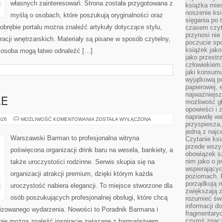
własnych zainteresowań. Strona została przygotowana z
książka mies
noszenie ksi
myślą o osobach, które poszukują oryginalności oraz
sięgania po t
 obrębie portalu można znaleźć artykuły dotyczące stylu,
czasem czyta
przynosi nie
iracji wnętrzarskich. Materiały są pisane w sposób czytelny,
poczucie spo
książek jako
 osoba mogą łatwo odnaleźć […]
jako przestr
człowiekiem
jaki konsumu
wyjątkową p
papierowej, 
najważniejsz
LE
możliwość gł
opowieści i 
naprawdę wa
DRINKI
026
MOŻLIWOŚĆ KOMENTOWANIA
ZOSTAŁA WYŁĄCZONA
przyspiesza
I
KOKTAJLE
jedną z najc
Warszawski Barman to profesjonalna witryna
Czytanie ksi
przede wszys
poświęcona organizacji drink baru na wesela, bankiety, a
obowiązek sz
nim jako o j
także uroczystości rodzinne. Serwis skupia się na
wspierającyc
organizacji atrakcji premium, dzięki którym każda
poziomach. K
porządkują m
uroczystość nabiera elegancji. To miejsce stworzone dla
zwiększają z
osób poszukujących profesjonalnej obsługi, które chcą
rozumieć św
informacji do
izowanego wydarzenia. Nowości to Poradnik Barmana i
fragmentaryc
czymś znacz
tronie można znaleźć inspiracje związane z barmaństwem,