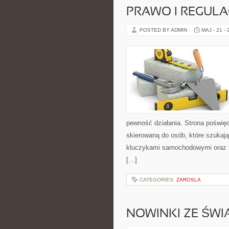
PRAWO I REGULA
POSTED BY ADMIN
MAJ - 21 -
pewność działania. Strona poświęc
skierowaną do osób, które szukaj
kluczykami samochodowymi oraz 
[…]
CATEGORIES:
ZAROSLA
NOWINKI ZE ŚWI