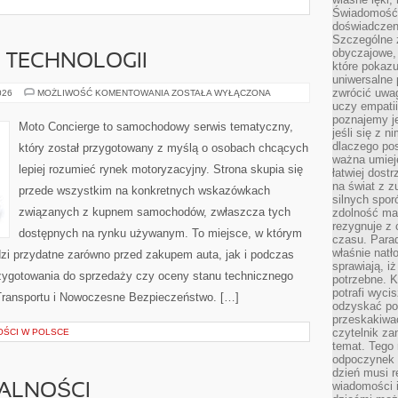
Świadomość, 
doświadczen
Szczególne 
obyczajowe, 
E TECHNOLOGII
które pokazu
uniwersalne 
zwrócić uwag
TESTY
026
MOŻLIWOŚĆ KOMENTOWANIA
ZOSTAŁA WYŁĄCZONA
I
uczy empatii
RECENZJE
poznajemy j
TECHNOLOGII
Moto Concierge to samochodowy serwis tematyczny,
jeśli się z 
dlaczego pos
który został przygotowany z myślą o osobach chcących
ważna umieję
lepiej rozumieć rynek motoryzacyjny. Strona skupia się
łatwiej dost
na świat z z
przede wszystkim na konkretnych wskazówkach
silnych spor
związanych z kupnem samochodów, zwłaszcza tych
zdolność ma 
rezygnuje z 
dostępnych na rynku używanym. To miejsce, w którym
czasu. Parad
właśnie natło
zi przydatne zarówno przed zakupem auta, jak i podczas
sprawiają, iż
zygotowania do sprzedaży czy oceny stanu technicznego
potrzebne. K
potrafi wyci
Transportu i Nowoczesne Bezpieczeństwo. […]
odzyskać po
przeskakiwa
czytelnik za
OŚCI W POLSCE
temat. Tego 
odpoczynek 
dzień musi r
wiadomości i
MALNOŚCI