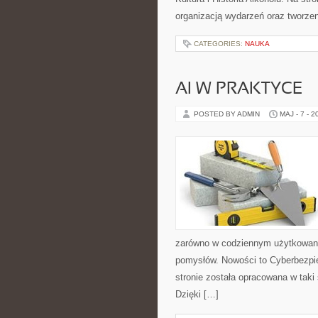
organizacją wydarzeń oraz tworz
CATEGORIES:
NAUKA
AI W PRAKTYCE
POSTED BY ADMIN
MAJ - 7 - 2
zarówno w codziennym użytkowaniu,
pomysłów. Nowości to Cyberbezpi
stronie została opracowana w taki
Dzięki […]