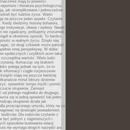
znaczenie mają tu powieści
reportaże i literatura psychologiczna,
ją, jak skomplikowane i jednocześnie
potrafi być ludzkie życie. Warto
ę na jeszcze jeden aspekt. Czytanie
. Kiedy śledzimy historię bohatera,
ego motywacje, obawy i wybory. Nawet
nim nie zgadzamy, próbujemy zrozumieć,
tąpił w określony sposób. To bardzo
tność w realnym życiu. Dzięki niej
rzegać, że drugi człowiek może patrzeć
upełnie innej perspektywy. W dobie
ów społecznych i szybkich ocen taka
szczególną wartość. Wielu ludzi
czytania, tłumacząc się brakiem
oks polega jednak na tym, że to
k informacji i ciągłe rozproszenie
 książki stają się jeszcze bardziej
ilkanaście minut lektury dziennie
szyć, spowolnić tempo myśli i pomóc
czucie skupienia. Zamiast
ć od jednego nagłówka do drugiego,
nurza się w jedną opowieść lub jeden
rodzaju skupienie działa jak
dla przeciążonego umysłu, który na co
eagować na dziesiątki powiadomień,
 bodźców. Dla rodziców czytanie z
e być jednym z najprostszych i
ych sposobów budowania relacji.
ura nie wymaga drogich narzędzi ani