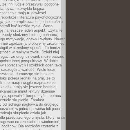
że inni ludzie przeżywali podobne
ia, bywa niezwykle kojąca.
znaczenie mają tu powieści
reportaże i literatura psychologiczna,
ją, jak skomplikowane i jednocześnie
potrafi być ludzkie życie. Warto
ę na jeszcze jeden aspekt. Czytanie
. Kiedy śledzimy historię bohatera,
ego motywacje, obawy i wybory. Nawet
nim nie zgadzamy, próbujemy zrozumieć,
tąpił w określony sposób. To bardzo
tność w realnym życiu. Dzięki niej
rzegać, że drugi człowiek może patrzeć
upełnie innej perspektywy. W dobie
ów społecznych i szybkich ocen taka
szczególną wartość. Wielu ludzi
czytania, tłumacząc się brakiem
oks polega jednak na tym, że to
k informacji i ciągłe rozproszenie
 książki stają się jeszcze bardziej
ilkanaście minut lektury dziennie
szyć, spowolnić tempo myśli i pomóc
czucie skupienia. Zamiast
ć od jednego nagłówka do drugiego,
nurza się w jedną opowieść lub jeden
rodzaju skupienie działa jak
dla przeciążonego umysłu, który na co
eagować na dziesiątki powiadomień,
 bodźców. Dla rodziców czytanie z