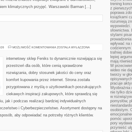
trening konce
eniem klimatycznych przyjęć. Warszawski Barman […]
z pierwszych
poprawa zdo
książkami cz
rozumieją zn
wypowiedzi. 
słownictwa. 
stylami pisa
prowadzenia 
wpływać na 
AI
026
MOŻLIWOŚĆ KOMENTOWANIA
ZOSTAŁA WYŁĄCZONA
codziennym ż
W
trafniej dobi
PRAKTYCE
lepiej argum
internetowy sklep Feniks to dynamicznie rozwijająca się
mają równie
przestrzeń dla osób, które cenią sprawdzone
W przeciwień
wideo nie da
rozwiązania, dobry stosunek jakości do ceny oraz
tworzy w gło
opisywanych
komfort kupowania przez internet. Strona została
pracuje akty
przygotowana z myślą o użytkownikach poszukujących
Wyobraźnia r
nie tylko dz
ciekawych inspiracji zakupowych, które sprawdzą się
w rozwiązyw
 jak i podczas realizacji bardziej indywidualnych
pomysłów, pl
niestandard
eczeństwo i Cyberbezpieczeństwo. Asortyment dostępny na
osobistym. C
emocjonalneg
 sposób, aby odpowiadać na potrzeby różnych klientów.
pomóc uporz
pory wydawał
przynieść ul
własne lęki,