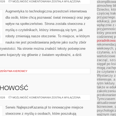
NOWINKI
skomplikowan
 2026
MOŻLIWOŚĆ KOMENTOWANIA
ZOSTAŁA WYŁĄCZONA
ZE
atmosferę bl
ŚWIATA
Dziecko, któ
ROBOTYKI
Augmentyka to technologiczna przestrzeń internetowa
częściej trak
przyjaznego.
dla osób, które chcą poznawać świat innowacji oraz jego
edukacji, po
wpływ na społeczeństwo. Strona została stworzona z
wyłącznie z 
przyjemnośc
myślą o czytelnikach, którzy interesują się tym, jak
który procent
roboty zmieniają nasze otoczenie. To miejsce, w którym
codziennej p
poradnikowa
nauka nie jest przedstawiana jedynie jako suchy zbiór
rekomendacj
wiekowych, 
czywistości. Na stronie można znaleźć teksty poświęcone
czytania, a 
wno kojarzyły się głównie z światem wyobraźni, a dziś
wartościowe 
zacząć, szcz
sięgał po k
mogą zachęc
CZEŃSTWA KIEROWCY
że czytanie n
Wystarczy z
interesuje, 
rytm lektury
także w eduk
UCHOWOŚĆ
zakończeniu 
przekonanie
MODLITWA
 2026
MOŻLIWOŚĆ KOMENTOWANIA
ZOSTAŁA WYŁĄCZONA
Tymczasem w
I
aktualizowan
DUCHOWOŚĆ
biznesowe, 
Serwis NajlepszeKazania.pl to innowacyjne miejsce
psychologicz
stworzone z myślą o osobach, które poszukują
ważnym narz