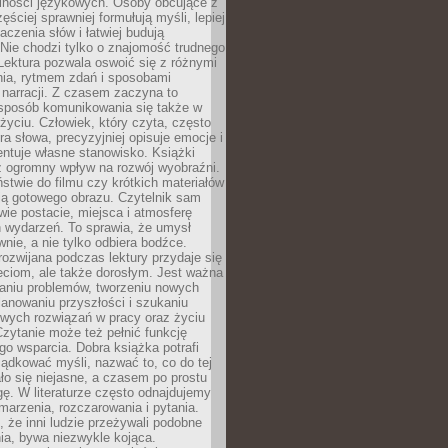
lności językowych. Osoby obcujące z
ęściej sprawniej formułują myśli, lepiej
aczenia słów i łatwiej budują
Nie chodzi tylko o znajomość trudnego
Lektura pozwala oswoić się z różnymi
nia, rytmem zdań i sposobami
narracji. Z czasem zaczyna to
sposób komunikowania się także w
yciu. Człowiek, który czyta, często
era słowa, precyzyjniej opisuje emocje i
entuje własne stanowisko. Książki
ż ogromny wpływ na rozwój wyobraźni.
stwie do filmu czy krótkich materiałów
ją gotowego obrazu. Czytelnik sam
wie postacie, miejsca i atmosferę
 wydarzeń. To sprawia, że umysł
wnie, a nie tylko odbiera bodźce.
ozwijana podczas lektury przydaje się
ieciom, ale także dorosłym. Jest ważna
aniu problemów, tworzeniu nowych
anowaniu przyszłości i szukaniu
owych rozwiązań w pracy oraz życiu
zytanie może też pełnić funkcję
o wsparcia. Dobra książka potrafi
ądkować myśli, nazwać to, co do tej
o się niejasne, a czasem po prostu
gę. W literaturze często odnajdujemy
 marzenia, rozczarowania i pytania.
że inni ludzie przeżywali podobne
ia, bywa niezwykle kojąca.