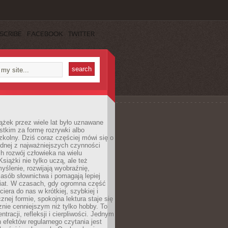
SCRIBE
FACEBOOK
TWITTER
ążek przez wiele lat było uznawane
tkim za formę rozrywki albo
kolny. Dziś coraz częściej mówi się o
ednej z najważniejszych czynności
h rozwój człowieka na wielu
siążki nie tylko uczą, ale też
yślenie, rozwijają wyobraźnię,
asób słownictwa i pomagają lepiej
iat. W czasach, gdy ogromna część
ciera do nas w krótkiej, szybkiej i
znej formie, spokojna lektura staje się
nie cenniejszym niż tylko hobby. To
ntracji, refleksji i cierpliwości. Jednym
 efektów regularnego czytania jest