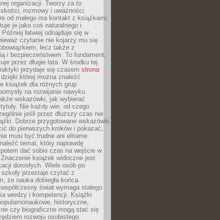
ej organizacji. Tworzy za to
iskości, rozmowy i uważności.
re od małego ma kontakt z książkami,
tuje je jako coś naturalnego i
 Później łatwiej odnajduje się w
nieważ czytanie nie kojarzy mu się
obowiązkiem, lecz także z
ią i bezpieczeństwem. To fundament,
uje przez długie lata. W środku tej
raktyki przydaje się czasem
strona
dzięki której można znaleźć
e książek dla różnych grup
pomysły na rozwijanie nawyku
także wskazówki, jak wybierać
tytuły. Nie każdy wie, od czego
ególnie jeśli przez dłuższy czas nie
siążki. Dobrze przygotowane wskazówki
ić do pierwszych kroków i pokazać,
ie musi być trudne ani elitarne.
naleźć temat, który naprawdę
a potem dać sobie czas na wejście w
. Znaczenie książek widoczne jest
acji dorosłych. Wiele osób po
szkoły przestaje czytać z
m, że nauka dobiegła końca.
spółczesny świat wymaga stałego
ia wiedzy i kompetencji. Książki
popularnonaukowe, historyczne,
ne czy biograficzne mogą stać się
ędziem rozwoju osobistego.