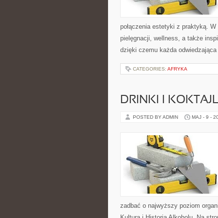
połączenia estetyki z praktyką. W
pielęgnacji, wellness, a także insp
dzięki czemu każda odwiedzająca
CATEGORIES:
AFRYKA
DRINKI I KOKTAJ
POSTED BY ADMIN
MAJ - 9 - 2
zadbać o najwyższy poziom organ
Kultura i Historia Alkoholu. Na s