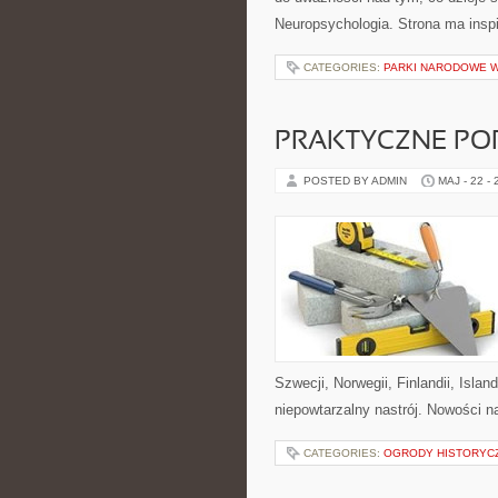
Neuropsychologia. Strona ma inspi
CATEGORIES:
PARKI NARODOWE 
PRAKTYCZNE PO
POSTED BY ADMIN
MAJ - 22 -
Szwecji, Norwegii, Finlandii, Islan
niepowtarzalny nastrój. Nowości na
CATEGORIES:
OGRODY HISTORYCZ