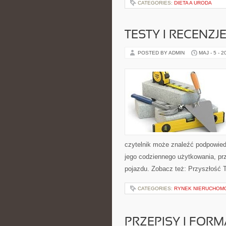
CATEGORIES:
DIETA A URODA
TESTY I RECENZJ
POSTED BY ADMIN
MAJ - 5 - 2
czytelnik może znaleźć podpowied
jego codziennego użytkowania, pr
pojazdu. Zobacz też: Przyszłość 
CATEGORIES:
RYNEK NIERUCHOM
PRZEPISY I FOR