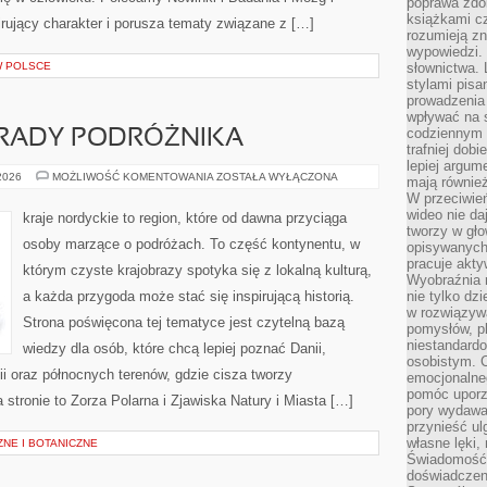
poprawa zdo
książkami cz
rujący charakter i porusza tematy związane z […]
rozumieją zn
wypowiedzi. 
W POLSCE
słownictwa. 
stylami pisa
prowadzenia 
wpływać na 
codziennym ż
RADY PODRÓŻNIKA
trafniej dobi
lepiej argum
PRAKTYCZNE
 2026
MOŻLIWOŚĆ KOMENTOWANIA
ZOSTAŁA WYŁĄCZONA
mają równie
PORADY
W przeciwień
PODRÓŻNIKA
wideo nie da
kraje nordyckie to region, które od dawna przyciąga
tworzy w gło
osoby marzące o podróżach. To część kontynentu, w
opisywanych
pracuje akty
którym czyste krajobrazy spotyka się z lokalną kulturą,
Wyobraźnia r
a każda przygoda może stać się inspirującą historią.
nie tylko dz
w rozwiązyw
Strona poświęcona tej tematyce jest czytelną bazą
pomysłów, pl
niestandard
wiedzy dla osób, które chcą lepiej poznać Danii,
osobistym. C
dii oraz północnych terenów, gdzie cisza tworzy
emocjonalneg
pomóc uporz
 stronie to Zorza Polarna i Zjawiska Natury i Miasta […]
pory wydawał
przynieść ul
własne lęki,
NE I BOTANICZNE
Świadomość, 
doświadczen