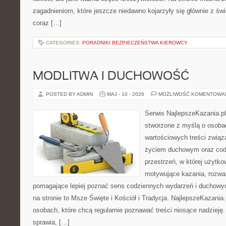
zagadnieniom, które jeszcze niedawno kojarzyły się głównie z św
coraz […]
CATEGORIES:
PORADNIKI BEZPIECZEŃSTWA KIEROWCY
MODLITWA I DUCHOWOŚĆ
POSTED BY ADMIN
MAJ - 10 - 2026
MOŻLIWOŚĆ KOMENTOWA
Serwis NajlepszeKazania.pl
stworzone z myślą o osoba
wartościowych treści zwią
życiem duchowym oraz codz
przestrzeń, w której użytk
motywujące kazania, rozważ
pomagające lepiej poznać sens codziennych wydarzeń i duchowy
na stronie to Msze Święte i Kościół i Tradycja. NajlepszeKazania
osobach, które chcą regularnie poznawać treści niosące nadzieję
sprawia, […]