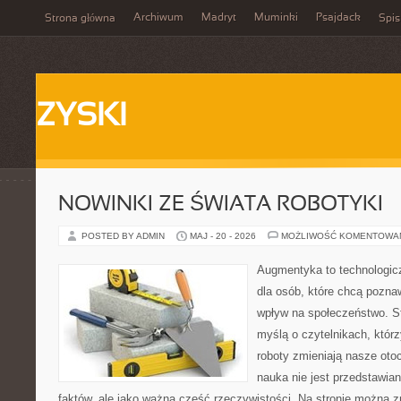
Archiwum
Madryt
Muminki
Psajdack
Strona główna
Spis
ZYSKI
NOWINKI ZE ŚWIATA ROBOTYKI
POSTED BY ADMIN
MAJ - 20 - 2026
MOŻLIWOŚĆ KOMENTOWA
Augmentyka to technologicz
dla osób, które chcą pozna
wpływ na społeczeństwo. St
myślą o czytelnikach, którzy
roboty zmieniają nasze oto
nauka nie jest przedstawian
faktów, ale jako ważna część rzeczywistości. Na stronie można 