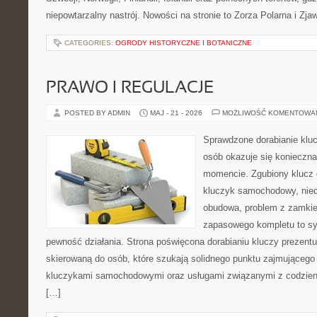
niepowtarzalny nastrój. Nowości na stronie to Zorza Polarna i Zja
CATEGORIES:
OGRODY HISTORYCZNE I BOTANICZNE
PRAWO I REGULACJE
POSTED BY ADMIN
MAJ - 21 - 2026
MOŻLIWOŚĆ KOMENTOWA
Sprawdzone dorabianie kluc
osób okazuje się konieczn
momencie. Zgubiony klucz 
kluczyk samochodowy, niedz
obudowa, problem z zamkie
zapasowego kompletu to syt
pewność działania. Strona poświęcona dorabianiu kluczy prezentu
skierowaną do osób, które szukają solidnego punktu zajmującego
kluczykami samochodowymi oraz usługami związanymi z codzie
[…]