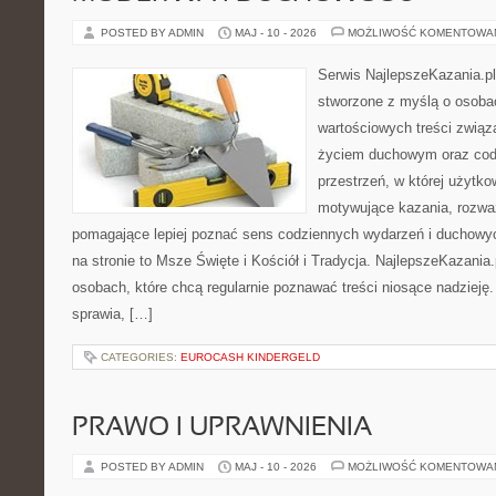
POSTED BY ADMIN
MAJ - 10 - 2026
MOŻLIWOŚĆ KOMENTOWA
Serwis NajlepszeKazania.pl
stworzone z myślą o osoba
wartościowych treści zwią
życiem duchowym oraz codz
przestrzeń, w której użytk
motywujące kazania, rozważ
pomagające lepiej poznać sens codziennych wydarzeń i duchowy
na stronie to Msze Święte i Kościół i Tradycja. NajlepszeKazania
osobach, które chcą regularnie poznawać treści niosące nadzieję
sprawia, […]
CATEGORIES:
EUROCASH KINDERGELD
PRAWO I UPRAWNIENIA
POSTED BY ADMIN
MAJ - 10 - 2026
MOŻLIWOŚĆ KOMENTOWA