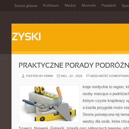
Archiwum
Madryt
Muminki
Psajdack
Strona główna
Spis
ZYSKI
PRAKTYCZNE PORADY PODRÓŻN
POSTED BY ADMIN
MAJ - 22 - 2026
MOŻLIWOŚĆ KOMENTOWA
kraje nordyckie to region, 
osoby marzące o podróżach
którym czyste krajobrazy sp
a każda przygoda może stać 
Strona poświęcona tej tema
wiedzy dla osób, które chcą
Szwecji, Norwegii, Finlandii, Islandii oraz północnych terenów, gd