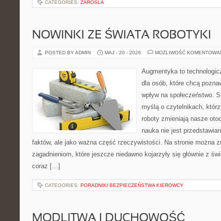
CATEGORIES:
ZAROSLA
NOWINKI ZE ŚWIATA ROBOTYKI
POSTED BY ADMIN
MAJ - 20 - 2026
MOŻLIWOŚĆ KOMENTOWA
Augmentyka to technologicz
dla osób, które chcą pozna
wpływ na społeczeństwo. St
myślą o czytelnikach, którzy
roboty zmieniają nasze oto
nauka nie jest przedstawian
faktów, ale jako ważna część rzeczywistości. Na stronie można 
zagadnieniom, które jeszcze niedawno kojarzyły się głównie z św
coraz […]
CATEGORIES:
PORADNIKI BEZPIECZEŃSTWA KIEROWCY
MODLITWA I DUCHOWOŚĆ