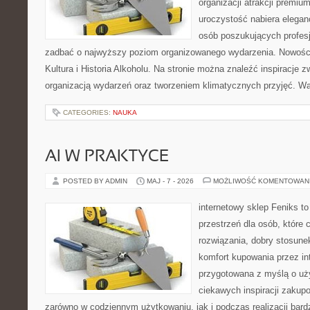
organizacji atrakcji premiu
uroczystość nabiera eleganc
osób poszukujących profesj
zadbać o najwyższy poziom organizowanego wydarzenia. Nowości
Kultura i Historia Alkoholu. Na stronie można znaleźć inspiracje
organizacją wydarzeń oraz tworzeniem klimatycznych przyjęć. 
CATEGORIES:
NAUKA
AI W PRAKTYCE
POSTED BY ADMIN
MAJ - 7 - 2026
MOŻLIWOŚĆ KOMENTOWAN
internetowy sklep Feniks to
przestrzeń dla osób, które
rozwiązania, dobry stosune
komfort kupowania przez int
przygotowana z myślą o uż
ciekawych inspiracji zakup
zarówno w codziennym użytkowaniu, jak i podczas realizacji bard