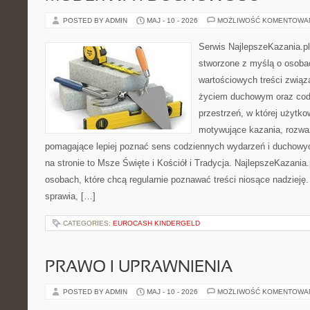
POSTED BY ADMIN
MAJ - 10 - 2026
MOŻLIWOŚĆ KOMENTOWA
Serwis NajlepszeKazania.pl
stworzone z myślą o osoba
wartościowych treści zwią
życiem duchowym oraz codz
przestrzeń, w której użytk
motywujące kazania, rozważ
pomagające lepiej poznać sens codziennych wydarzeń i duchowy
na stronie to Msze Święte i Kościół i Tradycja. NajlepszeKazania
osobach, które chcą regularnie poznawać treści niosące nadzieję
sprawia, […]
CATEGORIES:
EUROCASH KINDERGELD
PRAWO I UPRAWNIENIA
POSTED BY ADMIN
MAJ - 10 - 2026
MOŻLIWOŚĆ KOMENTOWA