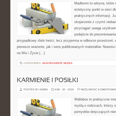
Madlennn to witryna, które
estetyczny punkt w sieci d
praktycznych informacji. 
skojarzenie z czymś nieba
przyciągać uwagę użytkowni
podejście do prezentowania 
przypadkowy zbiór treści, lecz przyjemna w odbiorze przestrzeń,
pierwsze wrażenie, jak i sens publikowanych materiałów. Nowości
na Wsi i Życie […]
CATEGORIES:
NAJCIEKAWSZE MUZEA
KARMIENIE I POSIŁKI
POSTED BY ADMIN
KWI - 30 - 2026
MOŻLIWOŚĆ KOMENTOWA
Wallaboo to praktyczne mie
myślą o rodzicach, którzy s
pomysłów dotyczących niem