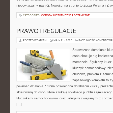
niepowtarzalny nastrój. Nowości na stronie to Zorza Polarna i Zja
CATEGORIES:
OGRODY HISTORYCZNE I BOTANICZNE
PRAWO I REGULACJE
POSTED BY ADMIN
MAJ - 21 - 2026
MOŻLIWOŚĆ KOMENTOWA
Sprawdzone dorabianie kluc
osób okazuje się konieczn
momencie. Zgubiony klucz 
kluczyk samochodowy, niedz
obudowa, problem z zamkie
zapasowego kompletu to syt
pewność działania. Strona poświęcona dorabianiu kluczy prezentu
skierowaną do osób, które szukają solidnego punktu zajmującego
kluczykami samochodowymi oraz usługami związanymi z codzie
[…]