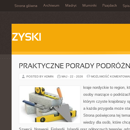
Archiwum
Madryt
Muminki
Psajdack
Strona główna
Spis
ZYSKI
PRAKTYCZNE PORADY PODRÓŻN
POSTED BY ADMIN
MAJ - 22 - 2026
MOŻLIWOŚĆ KOMENTOWA
kraje nordyckie to region, 
osoby marzące o podróżach
którym czyste krajobrazy sp
a każda przygoda może stać 
Strona poświęcona tej tema
wiedzy dla osób, które chcą
Szwecji, Norwegii, Finlandii, Islandii oraz północnych terenów, gd