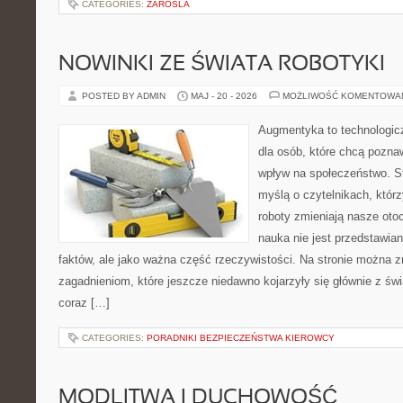
CATEGORIES:
ZAROSLA
NOWINKI ZE ŚWIATA ROBOTYKI
POSTED BY ADMIN
MAJ - 20 - 2026
MOŻLIWOŚĆ KOMENTOWA
Augmentyka to technologicz
dla osób, które chcą pozna
wpływ na społeczeństwo. St
myślą o czytelnikach, którzy
roboty zmieniają nasze oto
nauka nie jest przedstawian
faktów, ale jako ważna część rzeczywistości. Na stronie można 
zagadnieniom, które jeszcze niedawno kojarzyły się głównie z św
coraz […]
CATEGORIES:
PORADNIKI BEZPIECZEŃSTWA KIEROWCY
MODLITWA I DUCHOWOŚĆ