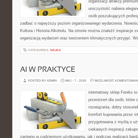
organizacji atrakcji premiu
uroczystość nabiera eleganc
osób poszukujących profesj
zadbać o najwyższy poziom organizowanego wydarzenia. Nowości
Kultura i Historia Alkoholu. Na stronie można znaleźć inspiracje
organizacją wydarzeń oraz tworzeniem klimatycznych przyjęć. 
CATEGORIES:
NAUKA
AI W PRAKTYCE
POSTED BY ADMIN
MAJ - 7 - 2026
MOŻLIWOŚĆ KOMENTOWAN
internetowy sklep Feniks to
przestrzeń dla osób, które
rozwiązania, dobry stosune
komfort kupowania przez int
przygotowana z myślą o uż
ciekawych inspiracji zakup
zarówno w codziennym użytkowaniu, jak i podczas realizacji bard