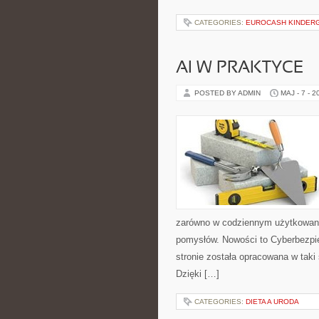
CATEGORIES:
EUROCASH KINDER
AI W PRAKTYCE
POSTED BY ADMIN
MAJ - 7 - 2
zarówno w codziennym użytkowaniu,
pomysłów. Nowości to Cyberbezpi
stronie została opracowana w taki
Dzięki […]
CATEGORIES:
DIETA A URODA