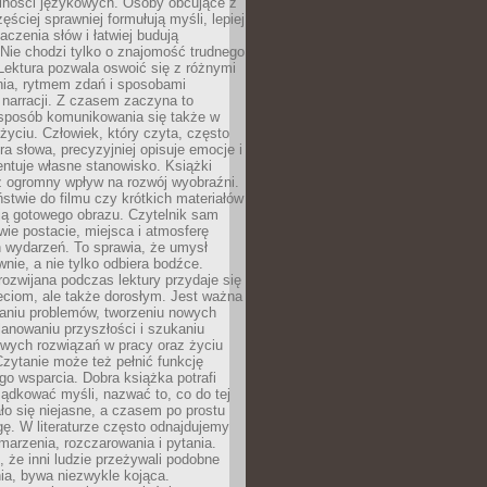
lności językowych. Osoby obcujące z
ęściej sprawniej formułują myśli, lepiej
aczenia słów i łatwiej budują
Nie chodzi tylko o znajomość trudnego
Lektura pozwala oswoić się z różnymi
nia, rytmem zdań i sposobami
narracji. Z czasem zaczyna to
sposób komunikowania się także w
yciu. Człowiek, który czyta, często
era słowa, precyzyjniej opisuje emocje i
entuje własne stanowisko. Książki
ż ogromny wpływ na rozwój wyobraźni.
stwie do filmu czy krótkich materiałów
ją gotowego obrazu. Czytelnik sam
wie postacie, miejsca i atmosferę
 wydarzeń. To sprawia, że umysł
wnie, a nie tylko odbiera bodźce.
ozwijana podczas lektury przydaje się
ieciom, ale także dorosłym. Jest ważna
aniu problemów, tworzeniu nowych
anowaniu przyszłości i szukaniu
owych rozwiązań w pracy oraz życiu
zytanie może też pełnić funkcję
o wsparcia. Dobra książka potrafi
ądkować myśli, nazwać to, co do tej
o się niejasne, a czasem po prostu
gę. W literaturze często odnajdujemy
 marzenia, rozczarowania i pytania.
że inni ludzie przeżywali podobne
ia, bywa niezwykle kojąca.