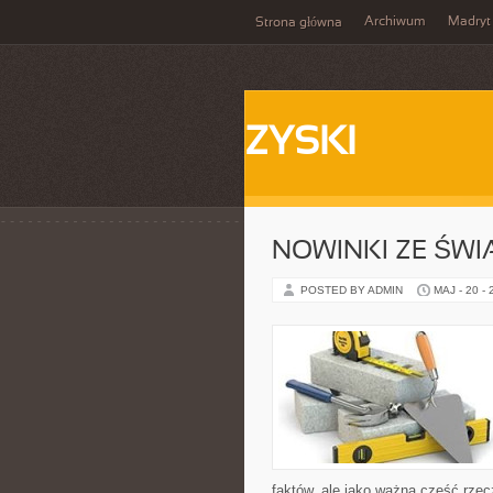
Archiwum
Madryt
Strona główna
ZYSKI
NOWINKI ZE ŚWI
POSTED BY ADMIN
MAJ - 20 -
faktów, ale jako ważna część rze