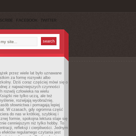
SCRIBE
FACEBOOK
TWITTER
ążek przez wiele lat było uznawane
tkim za formę rozrywki albo
kolny. Dziś coraz częściej mówi się o
ednej z najważniejszych czynności
h rozwój człowieka na wielu
siążki nie tylko uczą, ale też
yślenie, rozwijają wyobraźnię,
asób słownictwa i pomagają lepiej
iat. W czasach, gdy ogromna część
ciera do nas w krótkiej, szybkiej i
znej formie, spokojna lektura staje się
nie cenniejszym niż tylko hobby. To
ntracji, refleksji i cierpliwości. Jednym
 efektów regularnego czytania jest