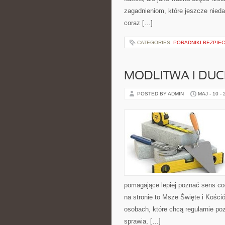
zagadnieniom, które jeszcze nieda
coraz […]
CATEGORIES:
PORADNIKI BEZPIE
MODLITWA I D
POSTED BY ADMIN
MAJ - 10 -
pomagające lepiej poznać sens c
na stronie to Msze Święte i Kośció
osobach, które chcą regularnie po
sprawia, […]