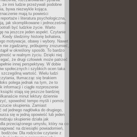
że inni ludzie przeżywali podobne
ia, bywa niezwykle kojąca.
znaczenie mają tu powieści
reportaże i literatura psychologiczna,
ją, jak skomplikowane i jednocześnie
potrafi być ludzkie życie. Warto
ę na jeszcze jeden aspekt. Czytanie
. Kiedy śledzimy historię bohatera,
ego motywacje, obawy i wybory. Nawet
nim nie zgadzamy, próbujemy zrozumieć,
tąpił w określony sposób. To bardzo
tność w realnym życiu. Dzięki niej
rzegać, że drugi człowiek może patrzeć
upełnie innej perspektywy. W dobie
ów społecznych i szybkich ocen taka
szczególną wartość. Wielu ludzi
czytania, tłumacząc się brakiem
oks polega jednak na tym, że to
k informacji i ciągłe rozproszenie
 książki stają się jeszcze bardziej
ilkanaście minut lektury dziennie
szyć, spowolnić tempo myśli i pomóc
czucie skupienia. Zamiast
ć od jednego nagłówka do drugiego,
nurza się w jedną opowieść lub jeden
rodzaju skupienie działa jak
dla przeciążonego umysłu, który na co
eagować na dziesiątki powiadomień,
 bodźców. Dla rodziców czytanie z