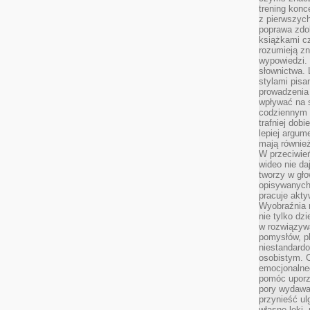
trening konce
z pierwszych
poprawa zdo
książkami cz
rozumieją zn
wypowiedzi. 
słownictwa. 
stylami pisa
prowadzenia 
wpływać na 
codziennym ż
trafniej dobi
lepiej argum
mają równie
W przeciwień
wideo nie da
tworzy w gło
opisywanych
pracuje akty
Wyobraźnia r
nie tylko dz
w rozwiązyw
pomysłów, pl
niestandard
osobistym. C
emocjonalneg
pomóc uporz
pory wydawał
przynieść ul
własne lęki,