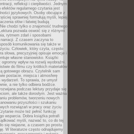
ntracji, refleksji i cierpliwości. Jednym
 efektów regularnego czytania jest
lności językowych. Osoby obcujące z
ęściej sprawniej formułują myśli, lepiej
aczenia słów i łatwiej budują
Nie chodzi tylko o znajomość trudnego
Lektura pozwala oswoić się z różnymi
nia, rytmem zdań i sposobami
narracji. Z czasem zaczyna to
sposób komunikowania się także w
yciu. Człowiek, który czyta, często
era słowa, precyzyjniej opisuje emocje i
entuje własne stanowisko. Książki
ż ogromny wpływ na rozwój wyobraźni.
stwie do filmu czy krótkich materiałów
ją gotowego obrazu. Czytelnik sam
wie postacie, miejsca i atmosferę
 wydarzeń. To sprawia, że umysł
wnie, a nie tylko odbiera bodźce.
ozwijana podczas lektury przydaje się
ieciom, ale także dorosłym. Jest ważna
aniu problemów, tworzeniu nowych
anowaniu przyszłości i szukaniu
owych rozwiązań w pracy oraz życiu
zytanie może też pełnić funkcję
o wsparcia. Dobra książka potrafi
ądkować myśli, nazwać to, co do tej
o się niejasne, a czasem po prostu
gę. W literaturze często odnajdujemy
 marzenia, rozczarowania i pytania.