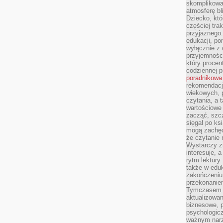
skomplikowan
atmosferę bl
Dziecko, któ
częściej trak
przyjaznego.
edukacji, po
wyłącznie z 
przyjemnośc
który procent
codziennej p
poradnikowa
rekomendacj
wiekowych, 
czytania, a 
wartościowe 
zacząć, szcz
sięgał po k
mogą zachęc
że czytanie n
Wystarczy z
interesuje, 
rytm lektury
także w eduk
zakończeniu 
przekonanie
Tymczasem w
aktualizowan
biznesowe, 
psychologicz
ważnym narz