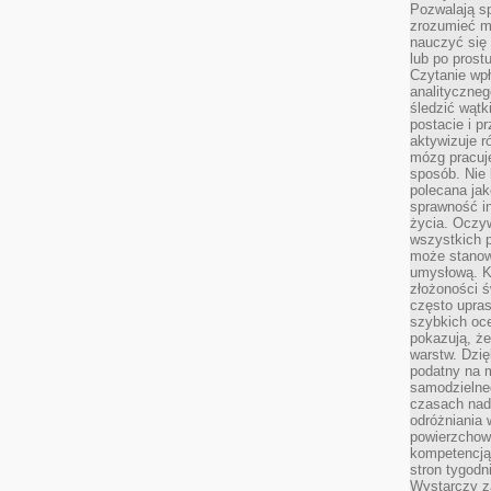
Pozwalają sp
zrozumieć m
nauczyć się
lub po prost
Czytanie wp
analityczneg
śledzić wątk
postacie i 
aktywizuje r
mózg pracuj
sposób. Nie 
polecana jak
sprawność in
życia. Oczy
wszystkich p
może stanow
umysłową. K
złożoności ś
często upras
szybkich ocen
pokazują, ż
warstw. Dzię
podatny na m
samodzielne
czasach nadm
odróżniania 
powierzchown
kompetencją.
stron tygodn
Wystarczy z