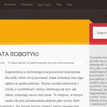
Muminki
Psajdack
Tagi
Tagi
Spis Treści
SUB
ATA ROBOTYKI
Czytanie ksi
przede wszys
NOWINKI
 2026
MOŻLIWOŚĆ KOMENTOWANIA
ZOSTAŁA WYŁĄCZONA
obowiązek sz
ZE
nim jako o j
ŚWIATA
ROBOTYKI
wspierającyc
Augmentyka to technologiczna przestrzeń internetowa
poziomach. K
dla osób, które chcą poznawać świat innowacji oraz jego
porządkują m
zwiększają z
wpływ na społeczeństwo. Strona została stworzona z
rozumieć św
myślą o czytelnikach, którzy interesują się tym, jak
informacji do
fragmentaryc
roboty zmieniają nasze otoczenie. To miejsce, w którym
czymś znacz
trening konce
nauka nie jest przedstawiana jedynie jako suchy zbiór
z pierwszych
czywistości. Na stronie można znaleźć teksty poświęcone