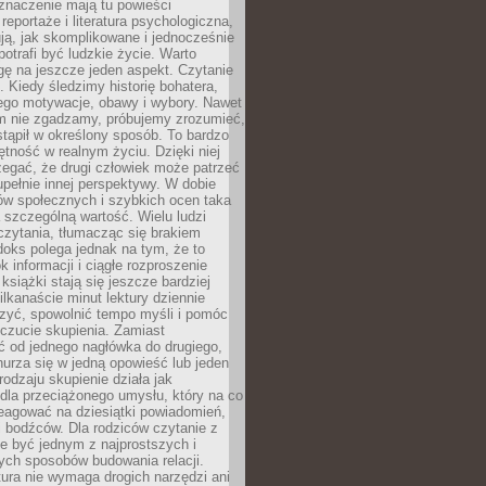
znaczenie mają tu powieści
reportaże i literatura psychologiczna,
ją, jak skomplikowane i jednocześnie
potrafi być ludzkie życie. Warto
ę na jeszcze jeden aspekt. Czytanie
. Kiedy śledzimy historię bohatera,
ego motywacje, obawy i wybory. Nawet
nim nie zgadzamy, próbujemy zrozumieć,
tąpił w określony sposób. To bardzo
tność w realnym życiu. Dzięki niej
rzegać, że drugi człowiek może patrzeć
upełnie innej perspektywy. W dobie
ów społecznych i szybkich ocen taka
szczególną wartość. Wielu ludzi
czytania, tłumacząc się brakiem
oks polega jednak na tym, że to
k informacji i ciągłe rozproszenie
 książki stają się jeszcze bardziej
ilkanaście minut lektury dziennie
szyć, spowolnić tempo myśli i pomóc
czucie skupienia. Zamiast
ć od jednego nagłówka do drugiego,
nurza się w jedną opowieść lub jeden
rodzaju skupienie działa jak
dla przeciążonego umysłu, który na co
eagować na dziesiątki powiadomień,
 bodźców. Dla rodziców czytanie z
e być jednym z najprostszych i
ych sposobów budowania relacji.
ura nie wymaga drogich narzędzi ani