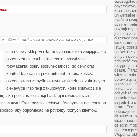
Szczególne 
obyczajowe, 
GELD
które pokazu
uniwersalne 
zwrócić uwag
uczy empatii
poznajemy j
jeśli się z 
dlaczego pos
AI
026
MOŻLIWOŚĆ KOMENTOWANIA
ZOSTAŁA WYŁĄCZONA
ważna umieję
W
PRAKTYCE
łatwiej dost
internetowy sklep Feniks to dynamicznie rozwijająca się
na świat z z
silnych spor
przestrzeń dla osób, które cenią sprawdzone
zdolność ma 
rezygnuje z 
rozwiązania, dobry stosunek jakości do ceny oraz
czasu. Parad
komfort kupowania przez internet. Strona została
właśnie natło
sprawiają, iż
przygotowana z myślą o użytkownikach poszukujących
potrzebne. K
ciekawych inspiracji zakupowych, które sprawdzą się
potrafi wyci
odzyskać po
 jak i podczas realizacji bardziej indywidualnych
przeskakiwa
czytelnik za
eczeństwo i Cyberbezpieczeństwo. Asortyment dostępny na
temat. Tego 
 sposób, aby odpowiadać na potrzeby różnych klientów.
odpoczynek 
dzień musi r
wiadomości i
dziećmi moż
najcenniejsz
Wspólna lekt