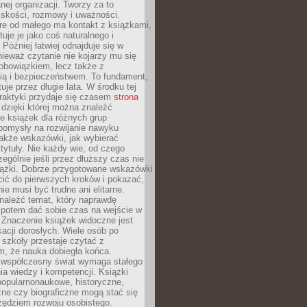
ej organizacji. Tworzy za to
iskości, rozmowy i uważności.
re od małego ma kontakt z książkami,
tuje je jako coś naturalnego i
 Później łatwiej odnajduje się w
nieważ czytanie nie kojarzy mu się
obowiązkiem, lecz także z
ią i bezpieczeństwem. To fundament,
uje przez długie lata. W środku tej
raktyki przydaje się czasem
strona
dzięki której można znaleźć
e książek dla różnych grup
pomysły na rozwijanie nawyku
także wskazówki, jak wybierać
tytuły. Nie każdy wie, od czego
ególnie jeśli przez dłuższy czas nie
siążki. Dobrze przygotowane wskazówki
ić do pierwszych kroków i pokazać,
ie musi być trudne ani elitarne.
naleźć temat, który naprawdę
a potem dać sobie czas na wejście w
. Znaczenie książek widoczne jest
acji dorosłych. Wiele osób po
szkoły przestaje czytać z
m, że nauka dobiegła końca.
spółczesny świat wymaga stałego
ia wiedzy i kompetencji. Książki
popularnonaukowe, historyczne,
ne czy biograficzne mogą stać się
ędziem rozwoju osobistego.