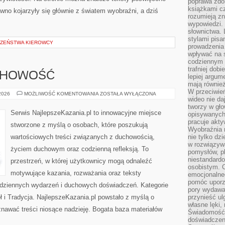
poprawa zdo
książkami cz
wno kojarzyły się głównie z światem wyobraźni, a dziś
rozumieją zn
wypowiedzi. 
słownictwa. 
stylami pisa
CZEŃSTWA KIEROWCY
prowadzenia 
wpływać na 
codziennym ż
trafniej dobi
UCHOWOŚĆ
lepiej argum
mają równie
W przeciwień
MODLITWA
 2026
MOŻLIWOŚĆ KOMENTOWANIA
ZOSTAŁA WYŁĄCZONA
wideo nie da
I
DUCHOWOŚĆ
tworzy w gło
Serwis NajlepszeKazania.pl to innowacyjne miejsce
opisywanych
pracuje akty
stworzone z myślą o osobach, które poszukują
Wyobraźnia r
wartościowych treści związanych z duchowością,
nie tylko dz
w rozwiązyw
życiem duchowym oraz codzienną refleksją. To
pomysłów, pl
niestandard
przestrzeń, w której użytkownicy mogą odnaleźć
osobistym. C
motywujące kazania, rozważania oraz teksty
emocjonalneg
pomóc uporz
odziennych wydarzeń i duchowych doświadczeń. Kategorie
pory wydawał
ł i Tradycja. NajlepszeKazania.pl powstało z myślą o
przynieść ul
własne lęki,
znawać treści niosące nadzieję. Bogata baza materiałów
Świadomość, 
doświadczen