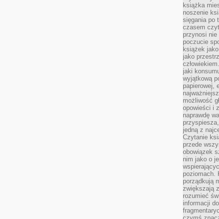
książka mies
noszenie ksi
sięgania po t
czasem czyta
przynosi nie
poczucie spo
książek jako
jako przestr
człowiekiem
jaki konsumu
wyjątkową p
papierowej, 
najważniejsz
możliwość gł
opowieści i 
naprawdę wa
przyspiesza
jedną z najc
Czytanie ksi
przede wszys
obowiązek sz
nim jako o j
wspierającyc
poziomach. K
porządkują m
zwiększają z
rozumieć św
informacji do
fragmentaryc
czymś znacz