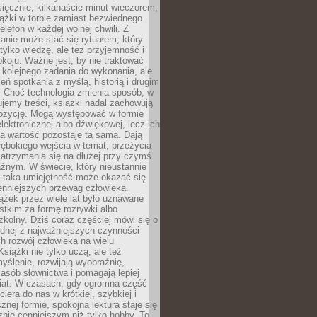
ięcznie, kilkanaście minut wieczorem,
ążki w torbie zamiast bezwiednego
elefon w każdej wolnej chwili. Z
nie może stać się rytuałem, który
 tylko wiedzę, ale też przyjemność i
koju. Ważne jest, by nie traktować
 kolejnego zadania do wykonania, ale
zeń spotkania z myślą, historią i drugim
. Choć technologia zmienia sposób, w
jemy treści, książki nadal zachowują
ozycję. Mogą występować w formie
elektronicznej albo dźwiękowej, lecz ich
a wartość pozostaje ta sama. Dają
ębokiego wejścia w temat, przeżycia
zatrzymania się na dłużej przy czymś
żnym. W świecie, który nieustannie
, taka umiejętność może okazać się
enniejszych przewag człowieka.
ążek przez wiele lat było uznawane
tkim za formę rozrywki albo
kolny. Dziś coraz częściej mówi się o
ednej z najważniejszych czynności
h rozwój człowieka na wielu
siążki nie tylko uczą, ale też
yślenie, rozwijają wyobraźnię,
asób słownictwa i pomagają lepiej
iat. W czasach, gdy ogromna część
ciera do nas w krótkiej, szybkiej i
znej formie, spokojna lektura staje się
nie cenniejszym niż tylko hobby. To