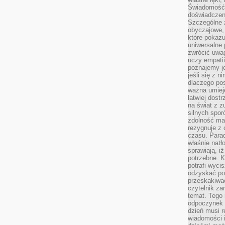
Świadomość, 
doświadczen
Szczególne 
obyczajowe, 
które pokazu
uniwersalne 
zwrócić uwag
uczy empatii
poznajemy j
jeśli się z 
dlaczego pos
ważna umieję
łatwiej dost
na świat z z
silnych spor
zdolność ma 
rezygnuje z 
czasu. Parad
właśnie natło
sprawiają, iż
potrzebne. K
potrafi wyci
odzyskać po
przeskakiwa
czytelnik za
temat. Tego 
odpoczynek 
dzień musi r
wiadomości i