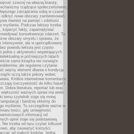
ojrzeć szerzej na własną branżę,
echanizmy rządzące społeczeństwem,
 lepszego zarządzania sobą w czasie
u odkryć nowe obszary zainteresowań.
ływa również na pamięć i zdolność
o myślenia. Podczas lektury trzeba
i, kojarzyć fakty, zapamiętywać
przewidywać konsekwencje zdarzeń. To
óżne obszary umysłu i sprawia, że
e intensywnie, ale w uporządkowany
bez powodu lektura jest często
o jedna z aktywności wspierających
telektualną w późniejszych latach
wiście sama książka nie rozwiąże
roblemów, ale regularne czytanie
ić ważny element dbania o kondycję
siążki uczą także pokory wobec
wiata. Krótkie internetowe komentarze
zczają rzeczywistość do kilku haseł i
. Dobra literatura, reportaż lub esej
e większość ważnych spraw ma wiele
ki temu czytelnik staje się mniej
anipulację i bardziej skłonny do
go myślenia. To szczególnie ważne w
iaru treści, gdy umiejętność
wartościowych informacji od
ych opinii staje się podstawową
 Nie trzeba od razu czytać kilkuset
iowo, aby zauważyć korzyści.
acząć od małych kroków. Jedna