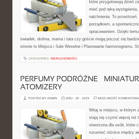
które przygotowują dzień za
mieć pod ręką wystąpienia, 
natchnienia. To przestrzeń,
porządkiem, a spontaniczno
opracowaniem. Dzięki temu 
świadek, druhna, mama i tata czy goście mogą poczuć się bardzi
stronie to Miejsca i Sale Weselne i Planowanie harmonogramu. S
CATEGORIES:
NIERUCHOMOŚCI
PERFUMY PODRÓŻNE – MINIATURY
ATOMIZERY
POSTED BY ADMIN
GRU - 30 - 2025
MOŻLIWOŚĆ KOMENTOWA
Witaj w miejscu, w którym 
stają się czymś więcej niż 
stworzona dla osób, które 
rozumieć różnice między 