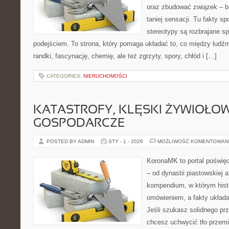
oraz zbudować związek – be
taniej sensacji. Tu fakty sp
stereotypy są rozbrajane 
podejściem. To strona, który pomaga układać to, co między ludźm
randki, fascynację, chemię, ale też zgrzyty, spory, chłód i […]
CATEGORIES:
NIERUCHOMOŚCI
KATASTROFY, KLĘSKI ŻYWIOŁOW
GOSPODARCZE
POSTED BY ADMIN
STY - 1 - 2026
MOŻLIWOŚĆ KOMENTOWAN
KoronaMK to portal poświęc
– od dynastii piastowskiej
kompendium, w którym histo
omówieniem, a fakty układa
Jeśli szukasz solidnego pr
chcesz uchwycić tło przemi