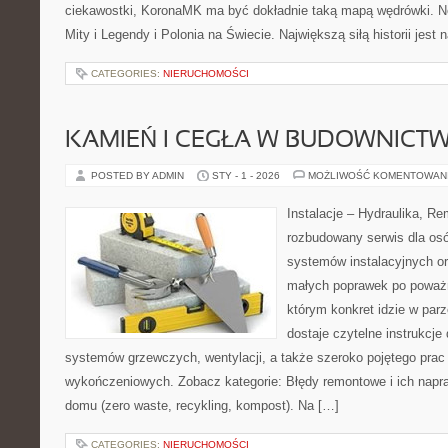
ciekawostki, KoronaMK ma być dokładnie taką mapą wędrówki. No
Mity i Legendy i Polonia na Świecie. Największą siłą historii jest
CATEGORIES:
NIERUCHOMOŚCI
KAMIEŃ I CEGŁA W BUDOWNICTW
POSTED BY ADMIN
STY - 1 - 2026
MOŻLIWOŚĆ KOMENTOWAN
Instalacje – Hydraulika, R
rozbudowany serwis dla osó
systemów instalacyjnych o
małych poprawek po poważn
którym konkret idzie w parz
dostaje czytelne instrukcj
systemów grzewczych, wentylacji, a także szeroko pojętego prac
wykończeniowych. Zobacz kategorie: Błędy remontowe i ich napra
domu (zero waste, recykling, kompost). Na […]
CATEGORIES:
NIERUCHOMOŚCI