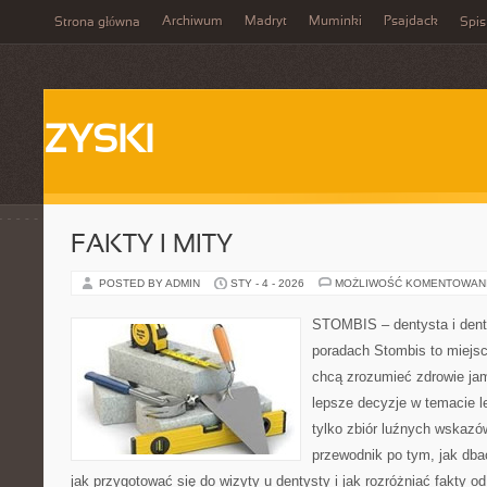
Archiwum
Madryt
Muminki
Psajdack
Strona główna
Spis
ZYSKI
FAKTY I MITY
POSTED BY ADMIN
STY - 4 - 2026
MOŻLIWOŚĆ KOMENTOWAN
STOMBIS – dentysta i dent
poradach Stombis to miejsc
chcą zrozumieć zdrowie ja
lepsze decyzje w temacie le
tylko zbiór luźnych wskazó
przewodnik po tym, jak dba
jak przygotować się do wizyty u dentysty i jak rozróżniać fakty o