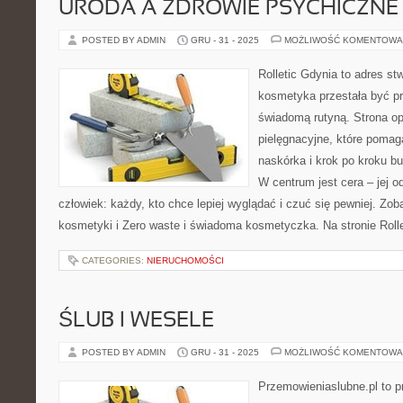
URODA A ZDROWIE PSYCHICZNE
POSTED BY ADMIN
GRU - 31 - 2025
MOŻLIWOŚĆ KOMENTOWA
Rolletic Gdynia to adres s
kosmetyka przestała być pr
świadomą rutyną. Strona op
pielęgnacyjne, które pomag
naskórka i krok po kroku b
W centrum jest cera – jej o
człowiek: każdy, kto chce lepiej wyglądać i czuć się pewniej. Zob
kosmetyki i Zero waste i świadoma kosmetyczka. Na stronie Rolle
CATEGORIES:
NIERUCHOMOŚCI
ŚLUB I WESELE
POSTED BY ADMIN
GRU - 31 - 2025
MOŻLIWOŚĆ KOMENTOWA
Przemowieniaslubne.pl to p