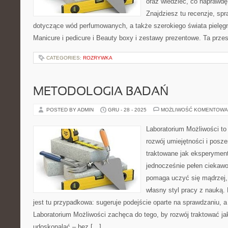
oraz wiedzieć, co naprawdę 
Znajdziesz tu recenzje, spr
dotyczące wód perfumowanych, a także szerokiego świata pielęgn
Manicure i pedicure i Beauty boxy i zestawy prezentowe. Ta przes
CATEGORIES:
ROZRYWKA
METODOLOGIA BADAŃ
POSTED BY ADMIN
GRU - 28 - 2025
MOŻLIWOŚĆ KOMENTOWA
Laboratorium Możliwości to
rozwój umiejętności i posz
traktowane jak eksperyment
jednocześnie pełen ciekawo
pomaga uczyć się mądrzej,
własny styl pracy z nauką.
jest tu przypadkowa: sugeruje podejście oparte na sprawdzaniu, a
Laboratorium Możliwości zachęca do tego, by rozwój traktować j
udoskonalać – bez […]