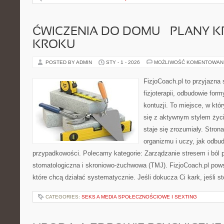
ĆWICZENIA DO DOMU – PLANY K
KROKU
POSTED BY ADMIN
STY - 1 - 2026
MOŻLIWOŚĆ KOMENTOWAN
FizjoCoach.pl to przyjazna
fizjoterapii, odbudowie for
kontuzji. To miejsce, w kt
się z aktywnym stylem życi
staje się zrozumiały. Stro
organizmu i uczy, jak odb
przypadkowości. Polecamy kategorie: Zarządzanie stresem i ból pr
stomatologiczna i skroniowo-żuchwowa (TMJ). FizjoCoach.pl pow
które chcą działać systematycznie. Jeśli dokucza Ci kark, jeśli s
CATEGORIES:
SEKS A MEDIA SPOŁECZNOŚCIOWE I SEXTING