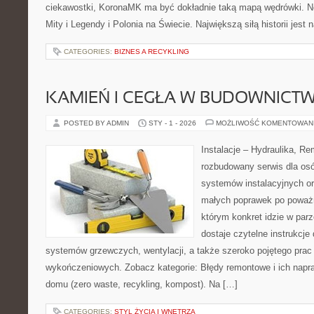
ciekawostki, KoronaMK ma być dokładnie taką mapą wędrówki. No
Mity i Legendy i Polonia na Świecie. Największą siłą historii jest
CATEGORIES:
BIZNES A RECYKLING
KAMIEŃ I CEGŁA W BUDOWNICTW
POSTED BY ADMIN
STY - 1 - 2026
MOŻLIWOŚĆ KOMENTOWAN
Instalacje – Hydraulika, R
rozbudowany serwis dla osó
systemów instalacyjnych o
małych poprawek po poważn
którym konkret idzie w parz
dostaje czytelne instrukcj
systemów grzewczych, wentylacji, a także szeroko pojętego prac
wykończeniowych. Zobacz kategorie: Błędy remontowe i ich napra
domu (zero waste, recykling, kompost). Na […]
CATEGORIES:
STYL ŻYCIA I WNĘTRZA