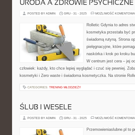
URODA A ZDROWIE PSYCHICZNE
POSTED BY ADMIN
GRU - 31 - 2025
MOŻLIWOŚĆ KOMENTOWA
Rolletic Gdynia to adres s
kosmetyka przestała być pr
świadomą rutyną. Strona op
pielęgnacyjne, które pomag
naskórka i krok po kroku b
W centrum jest cera – jej o
człowiek: każdy, kto chce lepiej wyglądać i czuć się pewniej. Zob
kosmetyki i Zero waste i świadoma kosmetyczka. Na stronie Rolle
CATEGORIES:
TRENING MŁODZIEŻY
ŚLUB I WESELE
POSTED BY ADMIN
GRU - 31 - 2025
MOŻLIWOŚĆ KOMENTOWA
Przemowieniaslubne.pl to p