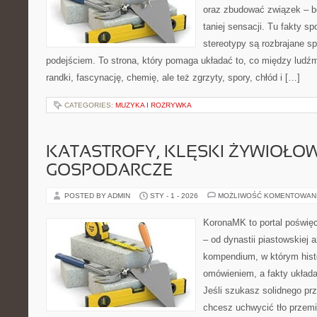
oraz zbudować związek – be
taniej sensacji. Tu fakty sp
stereotypy są rozbrajane 
podejściem. To strona, który pomaga układać to, co między ludźm
randki, fascynację, chemię, ale też zgrzyty, spory, chłód i […]
CATEGORIES:
MUZYKA I ROZRYWKA
KATASTROFY, KLĘSKI ŻYWIOŁOW
GOSPODARCZE
POSTED BY ADMIN
STY - 1 - 2026
MOŻLIWOŚĆ KOMENTOWAN
KoronaMK to portal poświęc
– od dynastii piastowskiej
kompendium, w którym histo
omówieniem, a fakty układa
Jeśli szukasz solidnego pr
chcesz uchwycić tło przemi