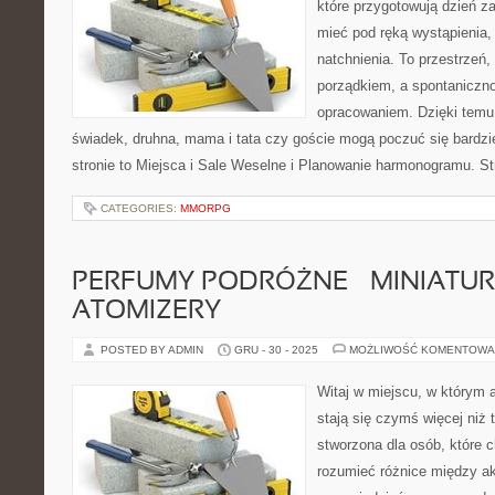
które przygotowują dzień za
mieć pod ręką wystąpienia, 
natchnienia. To przestrzeń,
porządkiem, a spontaniczno
opracowaniem. Dzięki temu 
świadek, druhna, mama i tata czy goście mogą poczuć się bardzi
stronie to Miejsca i Sale Weselne i Planowanie harmonogramu. S
CATEGORIES:
MMORPG
PERFUMY PODRÓŻNE – MINIATURY
ATOMIZERY
POSTED BY ADMIN
GRU - 30 - 2025
MOŻLIWOŚĆ KOMENTOWA
Witaj w miejscu, w którym 
stają się czymś więcej niż 
stworzona dla osób, które 
rozumieć różnice między 