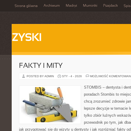
Archiwum
Madryt
Muminki
Psajdack
Strona główna
Spis
ZYSKI
FAKTY I MITY
POSTED BY ADMIN
STY - 4 - 2026
MOŻLIWOŚĆ KOMENTOWAN
STOMBIS – dentysta i dent
poradach Stombis to miejsc
chcą zrozumieć zdrowie ja
lepsze decyzje w temacie le
tylko zbiór luźnych wskazó
przewodnik po tym, jak dba
jak przygotować się do wizyty u dentysty i jak rozróżniać fakty o