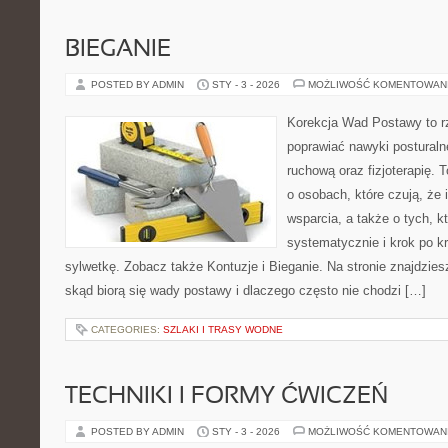
BIEGANIE
POSTED BY ADMIN
STY - 3 - 2026
MOŻLIWOŚĆ KOMENTOWAN
Korekcja Wad Postawy to rze
poprawiać nawyki posturaln
ruchową oraz fizjoterapię. 
o osobach, które czują, że 
wsparcia, a także o tych, k
systematycznie i krok po 
sylwetkę. Zobacz także Kontuzje i Bieganie. Na stronie znajdzies
skąd biorą się wady postawy i dlaczego często nie chodzi […]
CATEGORIES:
SZLAKI I TRASY WODNE
TECHNIKI I FORMY ĆWICZEŃ
POSTED BY ADMIN
STY - 3 - 2026
MOŻLIWOŚĆ KOMENTOWAN