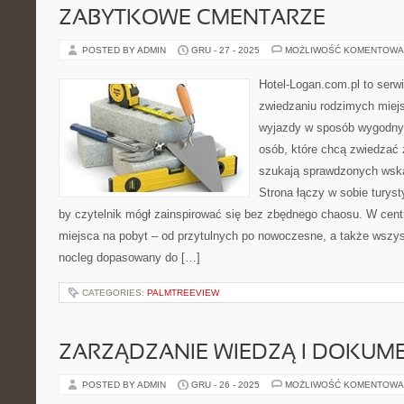
ZABYTKOWE CMENTARZE
POSTED BY ADMIN
GRU - 27 - 2025
MOŻLIWOŚĆ KOMENTOWA
Hotel-Logan.com.pl to serw
zwiedzaniu rodzimych miej
wyjazdy w sposób wygodny.
osób, które chcą zwiedzać 
szukają sprawdzonych wska
Strona łączy w sobie turyst
by czytelnik mógł zainspirować się bez zbędnego chaosu. W cent
miejsca na pobyt – od przytulnych po nowoczesne, a także wszy
nocleg dopasowany do […]
CATEGORIES:
PALMTREEVIEW
ZARZĄDZANIE WIEDZĄ I DOKUM
POSTED BY ADMIN
GRU - 26 - 2025
MOŻLIWOŚĆ KOMENTOWA