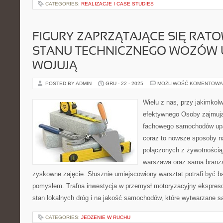
CATEGORIES:
REALIZACJE I CASE STUDIES
FIGURY ZAPRZĄTAJĄCE SIĘ RAT
STANU TECHNICZNEGO WOZÓW 
WOJUJĄ
POSTED BY ADMIN
GRU - 22 - 2025
MOŻLIWOŚĆ KOMENTOWA
Wielu z nas, przy jakimkolw
efektywnego Osoby zajmują
fachowego samochodów upar
coraz to nowsze sposoby n
połączonych z żywotnością 
warszawa oraz sama branża
zyskowne zajęcie. Słusznie umiejscowiony warsztat potrafi być
pomysłem. Trafna inwestycja w przemysł motoryzacyjny ekspres
stan lokalnych dróg i na jakość samochodów, które wytwarzane s
CATEGORIES:
JEDZENIE W RUCHU