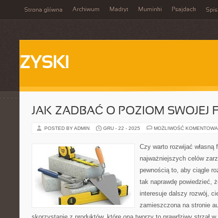
Archiwum
Madryt
Muminki
Psajdack
Strona główna
Spis
ZYSKI
JAK ZADBAĆ O POZIOM SWOJEJ 
POSTED BY ADMIN
GRU - 22 - 2025
MOŻLIWOŚĆ KOMENTOWA
Czy warto rozwijać własną
najważniejszych celów zarz
pewnością to, aby ciągle r
tak naprawdę powiedzieć, ż
interesuje dalszy rozwój, c
zamieszczona na stronie a
skorzystanie z produktów, które ona tworzy to prawdziwy strzał w