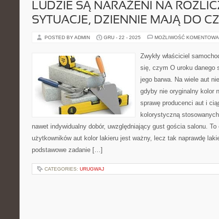
LUDZIE SĄ NARAŻENI NA ROZLI
SYTUACJE, DZIENNIE MAJĄ DO C
POSTED BY ADMIN
GRU - 22 - 2025
MOŻLIWOŚĆ KOMENTOWA
Zwykły właściciel samocho
się, czym O uroku danego 
jego barwa. Na wiele aut ni
gdyby nie oryginalny kolor 
sprawę producenci aut i ci
kolorystyczną stosowanych 
nawet indywidualny dobór, uwzględniający gust gościa salonu. To 
użytkowników aut kolor lakieru jest ważny, lecz tak naprawdę lak
podstawowe zadanie […]
CATEGORIES:
URUGWAJ