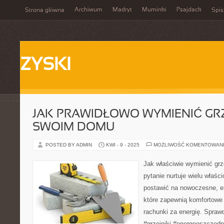
Archiwum
Madryt
Muminki
Psajdack
Strona główna
Spis
ZYSKI
JAK PRAWIDŁOWO WYMIENIĆ GRZ
SWOIM DOMU
POSTED BY ADMIN
KWI - 9 - 2025
MOŻLIWOŚĆ KOMENTOWAN
Jak właściwie wymienić gr
pytanie nurtuje wielu właśc
postawić na nowoczesne, 
które zapewnią komfortowe 
rachunki za energię. Sprawd
#grzejniki #energooszczęd