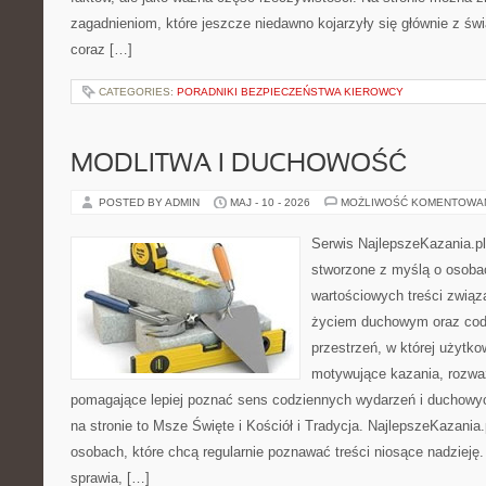
zagadnieniom, które jeszcze niedawno kojarzyły się głównie z św
coraz […]
CATEGORIES:
PORADNIKI BEZPIECZEŃSTWA KIEROWCY
MODLITWA I DUCHOWOŚĆ
POSTED BY ADMIN
MAJ - 10 - 2026
MOŻLIWOŚĆ KOMENTOWA
Serwis NajlepszeKazania.pl
stworzone z myślą o osoba
wartościowych treści zwią
życiem duchowym oraz codz
przestrzeń, w której użytk
motywujące kazania, rozważ
pomagające lepiej poznać sens codziennych wydarzeń i duchowy
na stronie to Msze Święte i Kościół i Tradycja. NajlepszeKazania
osobach, które chcą regularnie poznawać treści niosące nadzieję
sprawia, […]