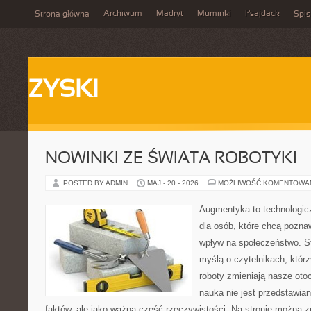
Archiwum
Madryt
Muminki
Psajdack
Strona główna
Spis
ZYSKI
NOWINKI ZE ŚWIATA ROBOTYKI
POSTED BY ADMIN
MAJ - 20 - 2026
MOŻLIWOŚĆ KOMENTOWA
Augmentyka to technologicz
dla osób, które chcą pozna
wpływ na społeczeństwo. St
myślą o czytelnikach, którzy
roboty zmieniają nasze oto
nauka nie jest przedstawian
faktów, ale jako ważna część rzeczywistości. Na stronie można 