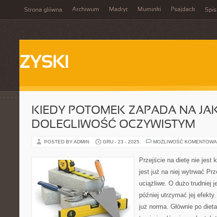
Archiwum
Madryt
Muminki
Psajdack
Strona główna
Spis
ZYSKI
KIEDY POTOMEK ZAPADA NA JA
DOLEGLIWOŚĆ OCZYWISTYM
POSTED BY ADMIN
GRU - 23 - 2025
MOŻLIWOŚĆ KOMENTOWA
Przejście na dietę nie jest k
jest już na niej wytrwać Prz
uciążliwe. O dużo trudniej j
później utrzymać jej efekty.
już norma. Głównie po dieta