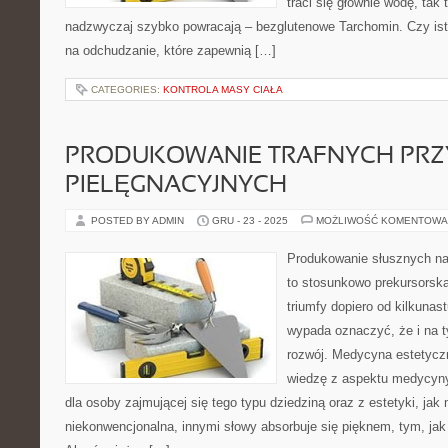
traci się głównie wodę, tak 
nadzwyczaj szybko powracają – bezglutenowe Tarchomin. Czy ist
na odchudzanie, które zapewnią […]
CATEGORIES:
KONTROLA MASY CIAŁA
PRODUKOWANIE TRAFNYCH PRZ
PIELĘGNACYJNYCH
POSTED BY ADMIN
GRU - 23 - 2025
MOŻLIWOŚĆ KOMENTOWA
Produkowanie słusznych na
to stosunkowo prekursorska
triumfy dopiero od kilkunast
wypada oznaczyć, że i na t
rozwój. Medycyna estetyczn
wiedzę z aspektu medycyny,
dla osoby zajmującej się tego typu dziedziną oraz z estetyki, ja
niekonwencjonalna, innymi słowy absorbuje się pięknem, tym, jak 