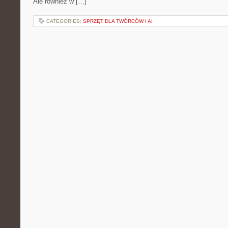
Ale również w […]
CATEGORIES:
SPRZĘT DLA TWÓRCÓW I AI