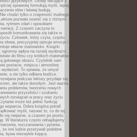
lności językowych. Osoby obcujące z
ęściej sprawniej formułują myśli, lepiej
aczenia słów i łatwiej budują
Nie chodzi tylko o znajomość trudnego
Lektura pozwala oswoić się z różnymi
nia, rytmem zdań i sposobami
narracji. Z czasem zaczyna to
sposób komunikowania się także w
yciu. Człowiek, który czyta, często
era słowa, precyzyjniej opisuje emocje i
entuje własne stanowisko. Książki
ż ogromny wpływ na rozwój wyobraźni.
stwie do filmu czy krótkich materiałów
ją gotowego obrazu. Czytelnik sam
wie postacie, miejsca i atmosferę
 wydarzeń. To sprawia, że umysł
wnie, a nie tylko odbiera bodźce.
ozwijana podczas lektury przydaje się
ieciom, ale także dorosłym. Jest ważna
aniu problemów, tworzeniu nowych
anowaniu przyszłości i szukaniu
owych rozwiązań w pracy oraz życiu
zytanie może też pełnić funkcję
o wsparcia. Dobra książka potrafi
ądkować myśli, nazwać to, co do tej
o się niejasne, a czasem po prostu
gę. W literaturze często odnajdujemy
 marzenia, rozczarowania i pytania.
że inni ludzie przeżywali podobne
ia, bywa niezwykle kojąca.