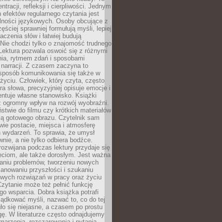
ntracji, refleksji i cierpliwości. Jednym
 efektów regularnego czytania jest
lności językowych. Osoby obcujące z
ęściej sprawniej formułują myśli, lepiej
aczenia słów i łatwiej budują
Nie chodzi tylko o znajomość trudnego
Lektura pozwala oswoić się z różnymi
nia, rytmem zdań i sposobami
narracji. Z czasem zaczyna to
sposób komunikowania się także w
yciu. Człowiek, który czyta, często
era słowa, precyzyjniej opisuje emocje i
entuje własne stanowisko. Książki
ż ogromny wpływ na rozwój wyobraźni.
stwie do filmu czy krótkich materiałów
ją gotowego obrazu. Czytelnik sam
wie postacie, miejsca i atmosferę
 wydarzeń. To sprawia, że umysł
wnie, a nie tylko odbiera bodźce.
ozwijana podczas lektury przydaje się
ieciom, ale także dorosłym. Jest ważna
aniu problemów, tworzeniu nowych
anowaniu przyszłości i szukaniu
owych rozwiązań w pracy oraz życiu
zytanie może też pełnić funkcję
o wsparcia. Dobra książka potrafi
ądkować myśli, nazwać to, co do tej
o się niejasne, a czasem po prostu
gę. W literaturze często odnajdujemy
 marzenia, rozczarowania i pytania.