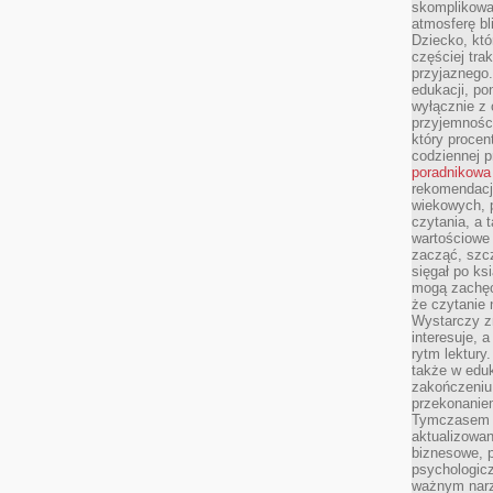
skomplikowan
atmosferę bl
Dziecko, któ
częściej trak
przyjaznego.
edukacji, po
wyłącznie z 
przyjemnośc
który procent
codziennej p
poradnikowa
rekomendacj
wiekowych, 
czytania, a 
wartościowe 
zacząć, szcz
sięgał po k
mogą zachęc
że czytanie n
Wystarczy z
interesuje, 
rytm lektury
także w eduk
zakończeniu 
przekonanie
Tymczasem w
aktualizowan
biznesowe, 
psychologicz
ważnym narz