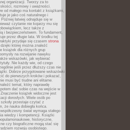
ej organizacji. Tworzy za to
iskości, rozmowy i uważności.
re od małego ma kontakt z książkami,
tuje je jako coś naturalnego i
 Później łatwiej odnajduje się w
nieważ czytanie nie kojarzy mu się
obowiązkiem, lecz także z
ią i bezpieczeństwem. To fundament,
uje przez długie lata. W środku tej
raktyki przydaje się czasem
strona
dzięki której można znaleźć
e książek dla różnych grup
pomysły na rozwijanie nawyku
także wskazówki, jak wybierać
tytuły. Nie każdy wie, od czego
ególnie jeśli przez dłuższy czas nie
siążki. Dobrze przygotowane wskazówki
ić do pierwszych kroków i pokazać,
ie musi być trudne ani elitarne.
naleźć temat, który naprawdę
a potem dać sobie czas na wejście w
. Znaczenie książek widoczne jest
acji dorosłych. Wiele osób po
szkoły przestaje czytać z
m, że nauka dobiegła końca.
spółczesny świat wymaga stałego
ia wiedzy i kompetencji. Książki
popularnonaukowe, historyczne,
ne czy biograficzne mogą stać się
ędziem rozwoju osobistego.