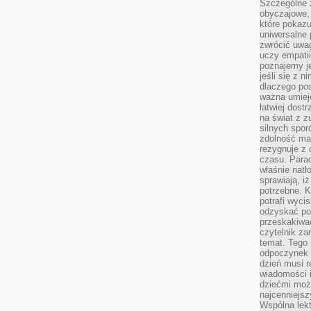
Szczególne 
obyczajowe, 
które pokazu
uniwersalne 
zwrócić uwag
uczy empatii
poznajemy j
jeśli się z 
dlaczego pos
ważna umieję
łatwiej dost
na świat z z
silnych spor
zdolność ma 
rezygnuje z 
czasu. Parad
właśnie natło
sprawiają, iż
potrzebne. K
potrafi wyci
odzyskać po
przeskakiwa
czytelnik za
temat. Tego 
odpoczynek 
dzień musi r
wiadomości i
dziećmi moż
najcenniejsz
Wspólna lekt