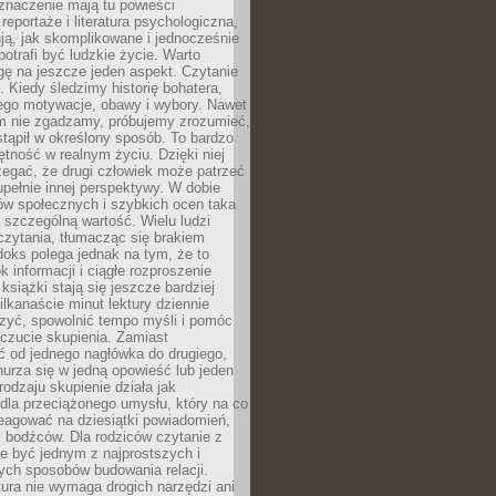
znaczenie mają tu powieści
reportaże i literatura psychologiczna,
ją, jak skomplikowane i jednocześnie
potrafi być ludzkie życie. Warto
ę na jeszcze jeden aspekt. Czytanie
. Kiedy śledzimy historię bohatera,
ego motywacje, obawy i wybory. Nawet
nim nie zgadzamy, próbujemy zrozumieć,
tąpił w określony sposób. To bardzo
tność w realnym życiu. Dzięki niej
rzegać, że drugi człowiek może patrzeć
upełnie innej perspektywy. W dobie
ów społecznych i szybkich ocen taka
szczególną wartość. Wielu ludzi
czytania, tłumacząc się brakiem
oks polega jednak na tym, że to
k informacji i ciągłe rozproszenie
 książki stają się jeszcze bardziej
ilkanaście minut lektury dziennie
szyć, spowolnić tempo myśli i pomóc
czucie skupienia. Zamiast
ć od jednego nagłówka do drugiego,
nurza się w jedną opowieść lub jeden
rodzaju skupienie działa jak
dla przeciążonego umysłu, który na co
eagować na dziesiątki powiadomień,
 bodźców. Dla rodziców czytanie z
e być jednym z najprostszych i
ych sposobów budowania relacji.
ura nie wymaga drogich narzędzi ani