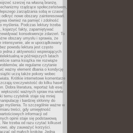
ojrzeć szerzej na własną branżę,
echanizmy rządzące społeczeństwem,
 lepszego zarządzania sobą w czasie
u odkryć nowe obszary zainteresowań.
ływa również na pamięć i zdolność
o myślenia. Podczas lektury trzeba
i, kojarzyć fakty, zapamiętywać
przewidywać konsekwencje zdarzeń. To
óżne obszary umysłu i sprawia, że
e intensywnie, ale w uporządkowany
bez powodu lektura jest często
o jedna z aktywności wspierających
telektualną w późniejszych latach
wiście sama książka nie rozwiąże
roblemów, ale regularne czytanie
ić ważny element dbania o kondycję
siążki uczą także pokory wobec
wiata. Krótkie internetowe komentarze
zczają rzeczywistość do kilku haseł i
. Dobra literatura, reportaż lub esej
e większość ważnych spraw ma wiele
ki temu czytelnik staje się mniej
anipulację i bardziej skłonny do
go myślenia. To szczególnie ważne w
iaru treści, gdy umiejętność
wartościowych informacji od
ych opinii staje się podstawową
 Nie trzeba od razu czytać kilkuset
iowo, aby zauważyć korzyści.
acząć od małych kroków. Jedna