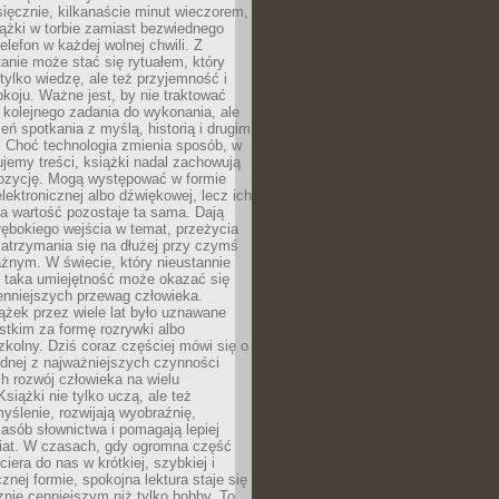
ięcznie, kilkanaście minut wieczorem,
ążki w torbie zamiast bezwiednego
elefon w każdej wolnej chwili. Z
nie może stać się rytuałem, który
 tylko wiedzę, ale też przyjemność i
koju. Ważne jest, by nie traktować
 kolejnego zadania do wykonania, ale
zeń spotkania z myślą, historią i drugim
. Choć technologia zmienia sposób, w
jemy treści, książki nadal zachowują
ozycję. Mogą występować w formie
elektronicznej albo dźwiękowej, lecz ich
a wartość pozostaje ta sama. Dają
ębokiego wejścia w temat, przeżycia
zatrzymania się na dłużej przy czymś
żnym. W świecie, który nieustannie
, taka umiejętność może okazać się
enniejszych przewag człowieka.
ążek przez wiele lat było uznawane
tkim za formę rozrywki albo
kolny. Dziś coraz częściej mówi się o
ednej z najważniejszych czynności
h rozwój człowieka na wielu
siążki nie tylko uczą, ale też
yślenie, rozwijają wyobraźnię,
asób słownictwa i pomagają lepiej
iat. W czasach, gdy ogromna część
ciera do nas w krótkiej, szybkiej i
znej formie, spokojna lektura staje się
nie cenniejszym niż tylko hobby. To