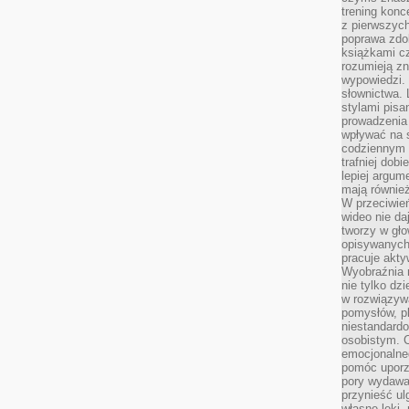
trening konce
z pierwszych
poprawa zdo
książkami cz
rozumieją zn
wypowiedzi. 
słownictwa. 
stylami pisa
prowadzenia 
wpływać na 
codziennym ż
trafniej dobi
lepiej argum
mają równie
W przeciwień
wideo nie da
tworzy w gło
opisywanych
pracuje akty
Wyobraźnia r
nie tylko dz
w rozwiązyw
pomysłów, pl
niestandard
osobistym. C
emocjonalneg
pomóc uporz
pory wydawał
przynieść ul
własne lęki,