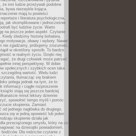
że inni ludzie przeżywali podobne
ia, bywa niezwykle kojąca.
znaczenie mają tu powieści
reportaże i literatura psychologiczna,
ją, jak skomplikowane i jednocześnie
potrafi być ludzkie życie. Warto
ę na jeszcze jeden aspekt. Czytanie
. Kiedy śledzimy historię bohatera,
ego motywacje, obawy i wybory. Nawet
nim nie zgadzamy, próbujemy zrozumieć,
tąpił w określony sposób. To bardzo
tność w realnym życiu. Dzięki niej
rzegać, że drugi człowiek może patrzeć
upełnie innej perspektywy. W dobie
ów społecznych i szybkich ocen taka
szczególną wartość. Wielu ludzi
czytania, tłumacząc się brakiem
oks polega jednak na tym, że to
k informacji i ciągłe rozproszenie
 książki stają się jeszcze bardziej
ilkanaście minut lektury dziennie
szyć, spowolnić tempo myśli i pomóc
czucie skupienia. Zamiast
ć od jednego nagłówka do drugiego,
nurza się w jedną opowieść lub jeden
rodzaju skupienie działa jak
dla przeciążonego umysłu, który na co
eagować na dziesiątki powiadomień,
 bodźców. Dla rodziców czytanie z