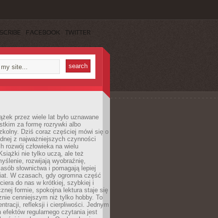
SCRIBE
FACEBOOK
TWITTER
ążek przez wiele lat było uznawane
tkim za formę rozrywki albo
kolny. Dziś coraz częściej mówi się o
ednej z najważniejszych czynności
h rozwój człowieka na wielu
siążki nie tylko uczą, ale też
yślenie, rozwijają wyobraźnię,
asób słownictwa i pomagają lepiej
iat. W czasach, gdy ogromna część
ciera do nas w krótkiej, szybkiej i
znej formie, spokojna lektura staje się
nie cenniejszym niż tylko hobby. To
ntracji, refleksji i cierpliwości. Jednym
 efektów regularnego czytania jest