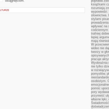
osiągnięciom.
poprawa zdo
książkami cz
rozumieją zn
LTURZE
wypowiedzi. 
słownictwa. 
stylami pisa
prowadzenia 
wpływać na 
codziennym ż
trafniej dobi
lepiej argum
mają równie
W przeciwień
wideo nie da
tworzy w gło
opisywanych
pracuje akty
Wyobraźnia r
nie tylko dz
w rozwiązyw
pomysłów, pl
niestandard
osobistym. C
emocjonalneg
pomóc uporz
pory wydawał
przynieść ul
własne lęki,
Świadomość, 
doświadczen