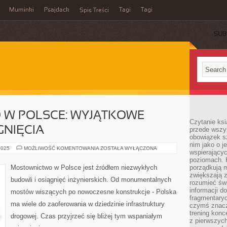
Muminki
Psajdack
Tagi
Tagi
Spis Treści
SUB
W POLSCE: WYJĄTKOWE
Czytanie ksi
GNIĘCIA
przede wszys
obowiązek sz
nim jako o j
MOSTOWNICTWO
2025
MOŻLIWOŚĆ KOMENTOWANIA
ZOSTAŁA WYŁĄCZONA
wspierającyc
W
POLSCE:
poziomach. K
WYJĄTKOWE
Mostownictwo w Polsce jest źródłem niezwykłych
porządkują m
BUDOWLE
zwiększają z
I
budowli i osiągnięć inżynierskich. Od monumentalnych
OSIĄGNIĘCIA
rozumieć św
informacji do
mostów wiszących po nowoczesne konstrukcje - Polska
fragmentaryc
ma wiele do zaoferowania w dziedzinie infrastruktury
czymś znacz
trening konce
drogowej. Czas przyjrzeć się bliżej tym wspaniałym
z pierwszych