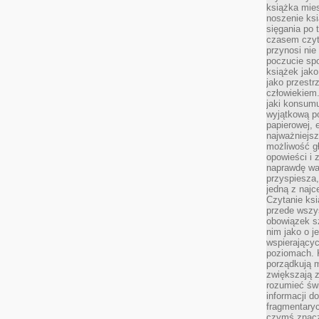
książka mies
noszenie ksi
sięgania po t
czasem czyta
przynosi nie
poczucie spo
książek jako
jako przestr
człowiekiem
jaki konsumu
wyjątkową p
papierowej, 
najważniejsz
możliwość gł
opowieści i 
naprawdę wa
przyspiesza
jedną z najc
Czytanie ksi
przede wszys
obowiązek sz
nim jako o j
wspierającyc
poziomach. K
porządkują m
zwiększają z
rozumieć św
informacji do
fragmentaryc
czymś znacz