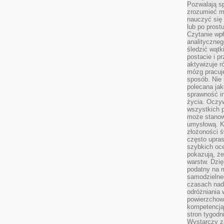
Pozwalają sp
zrozumieć m
nauczyć się
lub po prost
Czytanie wp
analityczneg
śledzić wątk
postacie i 
aktywizuje r
mózg pracuj
sposób. Nie 
polecana jak
sprawność in
życia. Oczy
wszystkich p
może stanow
umysłową. K
złożoności ś
często upras
szybkich ocen
pokazują, ż
warstw. Dzię
podatny na m
samodzielne
czasach nadm
odróżniania 
powierzchown
kompetencją.
stron tygodn
Wystarczy z