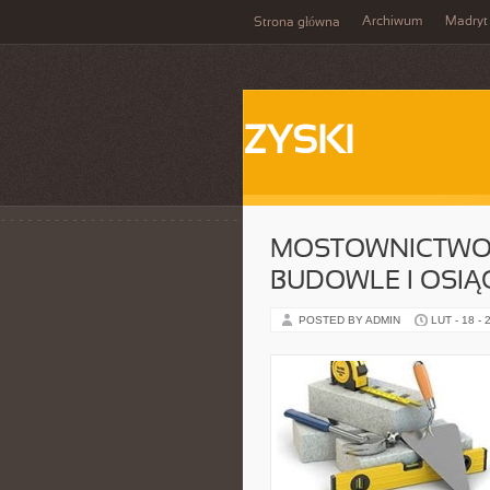
Archiwum
Madryt
Strona główna
ZYSKI
MOSTOWNICTWO 
BUDOWLE I OSIĄ
POSTED BY ADMIN
LUT - 18 - 