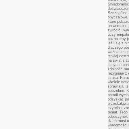
Świadomość, 
doświadczen
Szczególne 
obyczajowe, 
które pokazu
uniwersalne 
zwrócić uwag
uczy empatii
poznajemy j
jeśli się z 
dlaczego pos
ważna umieję
łatwiej dost
na świat z z
silnych spor
zdolność ma 
rezygnuje z 
czasu. Parad
właśnie natło
sprawiają, iż
potrzebne. K
potrafi wyci
odzyskać po
przeskakiwa
czytelnik za
temat. Tego 
odpoczynek 
dzień musi r
wiadomości i