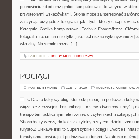
poprawianiu zdjęć oraz grafice komputerowej. To witryna, w której
przystępnymi wskazówkami. Strona może zainteresować zarówno 
zaczynają przygodę z fotografią, jak i tych, którzy chcą rozwijać 
Kategorie: Grafika Komputerowa i Techniki Fotograficzne. Główn
fotografia, rozumiana nie tylko jako techniczne wykonywanie zdjęć
wizualny. Na stronie można […]
CATEGORIES:
OSOBY NIEPEŁNOSPRAWNE
POCIĄGI
POSTED BY ADMIN
CZE - 5 - 2026
MOŻLIWOŚĆ KOMENTOWAN
CTCU to kolejowy blog, które skupia się na podróżach kolejo
wiąże się z rozwojem komunikacji. To serwis tworzony z myślą o o
transportem publicznym, ale również o czytelnikach szukających i
Strona łączy wiedzę do kolei z czytelnym stylem, dzięki czemu
turystów. Ciekawe linki to Superszybkie Pociągi i Dworce i Infrast
tematyczną serwisu jest podróżowanie torami. Na stronie można 