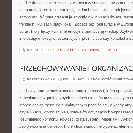
Restauracjaspichlerz.pl to wartościowe miejsce stworzone z 
restauracji, które koncentruje się na kuchniach świata i miejscac
spróbować. Witryna prezentuje artykuły o kuchniach świata, rest
trendach i kulisach pracy lokali. Zobacz też Restauracje w Europi
portal, który łączy kulinarne emocje z praktyczną wiedzą. Użytk
interesujące teksty o restauracjach, jak i na szerszy kontekst zw
CATEGORIES:
SEKS A MEDIA SPOŁECZNOŚCIOWE I SEXTING
PRZECHOWYWANIE I ORGANIZAC
POSTED BY ADMIN
KWI - 10 - 2026
MOŻLIWOŚĆ KOMENTOWA
Italsystem to nowoczesna strona internetowa, która specjalizu
z meblami oraz praktycznych poradach dla osób urządzających dom
którym design łączy się z praktycznym podejściem, a każdy arty
czytelnikach, którzy szukają pomysłów dotyczących wyposażenia
rozumianego komfortu. Nowości to Italsystem i Materiały i Wykoń
zaprojektowana dla osób, które chcą świadomie wybierać elemen