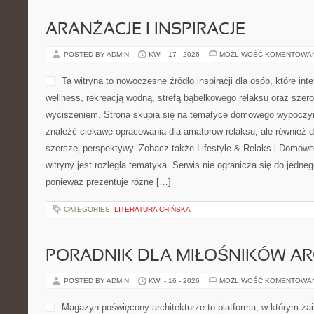
ARANŻACJE I INSPIRACJE
POSTED BY ADMIN
KWI - 17 - 2026
MOŻLIWOŚĆ KOMENTOWA
Ta witryna to nowoczesne źródło inspiracji dla osób, które in
wellness, rekreacją wodną, strefą bąbelkowego relaksu oraz sze
wyciszeniem. Strona skupia się na tematyce domowego wypoczy
znaleźć ciekawe opracowania dla amatorów relaksu, ale również 
szerszej perspektywy. Zobacz także Lifestyle & Relaks i Domow
witryny jest rozległa tematyka. Serwis nie ogranicza się do jedn
ponieważ prezentuje różne […]
CATEGORIES:
LITERATURA CHIŃSKA
PORADNIK DLA MIŁOŚNIKÓW AR
POSTED BY ADMIN
KWI - 16 - 2026
MOŻLIWOŚĆ KOMENTOWA
Magazyn poświęcony architekturze to platforma, w którym zai