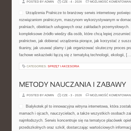
POSTED BY ADMIN
CZE - 4 - 2026
MOŻLIWOŚĆ KOMENTOWAN
Urządzenia Pralnicze to branżowy serwis internetowy poświę
rozwiązaniom pralniczym, maszynom wykorzystywanym w domach,
pralniach, obiektach usługowych oraz zakładach przemysłowych. 
kompleksowe źródło wiedzy dla osób, które chcą lepiej zrozumieć
pralnictwo, jak dobierać urządzenia piorące, jak korzystać z susz
tkaniny, jak usuwać plamy i jak organizować skuteczny proces pr
fachowe wskazówki łączą się z tematyką technologii, ekologii, […
CATEGORIES:
SPRZĘT I AKCESORIA
METODY NAUCZANIA I ZABAWY
POSTED BY ADMIN
CZE - 3 - 2026
MOŻLIWOŚĆ KOMENTOWAN
Bialykotek.pl to innowacyjna witryna internetowa, która zost
mamach i ojcach, nauczycielach, a także wszystkich osobach z
najmłodszych. Serwis koncentruje się na tematyce placówek opi
przedszkolnych oraz szkół, dostarczając wartościowych informacji