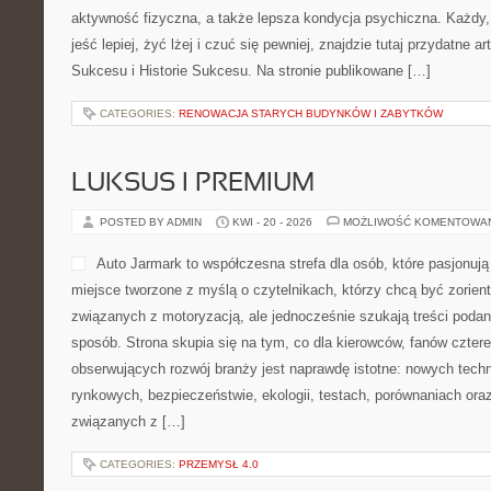
aktywność fizyczna, a także lepsza kondycja psychiczna. Każdy
jeść lepiej, żyć lżej i czuć się pewniej, znajdzie tutaj przydatne a
Sukcesu i Historie Sukcesu. Na stronie publikowane […]
CATEGORIES:
RENOWACJA STARYCH BUDYNKÓW I ZABYTKÓW
LUKSUS I PREMIUM
POSTED BY ADMIN
KWI - 20 - 2026
MOŻLIWOŚĆ KOMENTOWA
Auto Jarmark to współczesna strefa dla osób, które pasjonują
miejsce tworzone z myślą o czytelnikach, którzy chcą być zorie
związanych z motoryzacją, ale jednocześnie szukają treści podan
sposób. Strona skupia się na tym, co dla kierowców, fanów czter
obserwujących rozwój branży jest naprawdę istotne: nowych techn
rynkowych, bezpieczeństwie, ekologii, testach, porównaniach or
związanych z […]
CATEGORIES:
PRZEMYSŁ 4.0