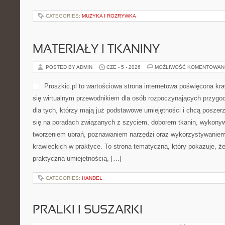
CATEGORIES:
MUZYKA I ROZRYWKA
MATERIAŁY I TKANINY
POSTED BY ADMIN
CZE - 5 - 2026
MOŻLIWOŚĆ KOMENTOWAN
Proszkic.pl to wartościowa strona internetowa poświęcona kr
się wirtualnym przewodnikiem dla osób rozpoczynających przygodę 
dla tych, którzy mają już podstawowe umiejętności i chcą poszer
się na poradach związanych z szyciem, doborem tkanin, wykonyw
tworzeniem ubrań, poznawaniem narzędzi oraz wykorzystywaniem
krawieckich w praktyce. To strona tematyczna, który pokazuje, ż
praktyczną umiejętnością, […]
CATEGORIES:
HANDEL
PRALKI I SUSZARKI