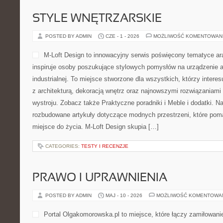
STYLE WNĘTRZARSKIE
POSTED BY ADMIN
CZE - 1 - 2026
MOŻLIWOŚĆ KOMENTOWAN
M-Loft Design to innowacyjny serwis poświęcony tematyce ara
inspiruje osoby poszukujące stylowych pomysłów na urządzenie a
industrialnej. To miejsce stworzone dla wszystkich, którzy inter
z architekturą, dekoracją wnętrz oraz najnowszymi rozwiązaniami
wystroju. Zobacz także Praktyczne poradniki i Meble i dodatki. N
rozbudowane artykuły dotyczące modnych przestrzeni, które pom
miejsce do życia. M-Loft Design skupia […]
CATEGORIES:
TESTY I RECENZJE
PRAWO I UPRAWNIENIA
POSTED BY ADMIN
MAJ - 10 - 2026
MOŻLIWOŚĆ KOMENTOWA
Portal Olgakomorowska.pl to miejsce, które łączy zamiłowan