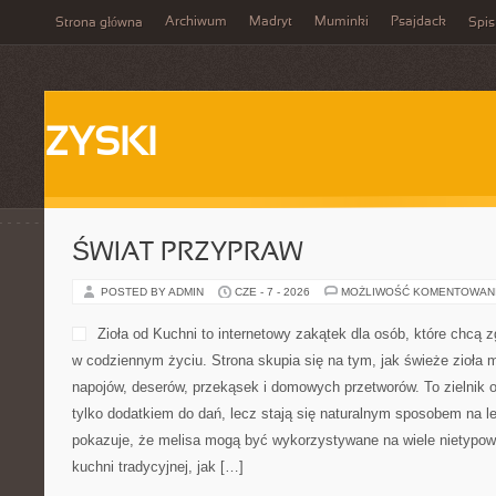
Archiwum
Madryt
Muminki
Psajdack
Strona główna
Spis
ZYSKI
ŚWIAT PRZYPRAW
POSTED BY ADMIN
CZE - 7 - 2026
MOŻLIWOŚĆ KOMENTOWAN
Zioła od Kuchni to internetowy zakątek dla osób, które chcą 
w codziennym życiu. Strona skupia się na tym, jak świeże zioła
napojów, deserów, przekąsek i domowych przetworów. To zielnik on
tylko dodatkiem do dań, lecz stają się naturalnym sposobem na l
pokazuje, że melisa mogą być wykorzystywane na wiele nietypo
kuchni tradycyjnej, jak […]