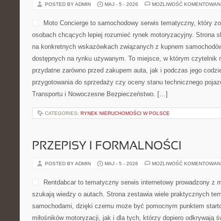
POSTED BY ADMIN
MAJ - 5 - 2026
MOŻLIWOŚĆ KOMENTOWAN
Moto Concierge to samochodowy serwis tematyczny, który zo
osobach chcących lepiej rozumieć rynek motoryzacyjny. Strona s
na konkretnych wskazówkach związanych z kupnem samochodów
dostępnych na rynku używanym. To miejsce, w którym czytelnik
przydatne zarówno przed zakupem auta, jak i podczas jego codz
przygotowania do sprzedaży czy oceny stanu technicznego pojaz
Transportu i Nowoczesne Bezpieczeństwo. […]
CATEGORIES:
RYNEK NIERUCHOMOŚCI W POLSCE
PRZEPISY I FORMALNOŚCI
POSTED BY ADMIN
MAJ - 5 - 2026
MOŻLIWOŚĆ KOMENTOWAN
Rentdabcar to tematyczny serwis internetowy prowadzony z m
szukają wiedzy o autach. Strona zestawia wiele praktycznych t
samochodami, dzięki czemu może być pomocnym punktem start
miłośników motoryzacji, jak i dla tych, którzy dopiero odkrywają ś