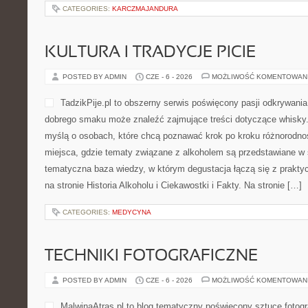
CATEGORIES:
KARCZMAJANDURA
KULTURA I TRADYCJE PICIE
POSTED BY ADMIN
CZE - 6 - 2026
MOŻLIWOŚĆ KOMENTOWAN
TadzikPije.pl to obszerny serwis poświęcony pasji odkrywani
dobrego smaku może znaleźć zajmujące treści dotyczące whisky.
myślą o osobach, które chcą poznawać krok po kroku różnorodn
miejsca, gdzie tematy związane z alkoholem są przedstawiane w
tematyczna baza wiedzy, w którym degustacja łączą się z prakt
na stronie Historia Alkoholu i Ciekawostki i Fakty. Na stronie […]
CATEGORIES:
MEDYCYNA
TECHNIKI FOTOGRAFICZNE
POSTED BY ADMIN
CZE - 6 - 2026
MOŻLIWOŚĆ KOMENTOWAN
MalwinaAtras.pl to blog tematyczny poświęcony sztuce fotog