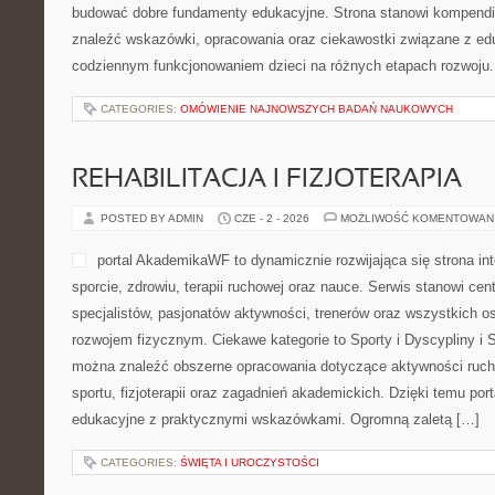
budować dobre fundamenty edukacyjne. Strona stanowi kompendi
znaleźć wskazówki, opracowania oraz ciekawostki związane z ed
codziennym funkcjonowaniem dzieci na różnych etapach rozwoju. 
CATEGORIES:
OMÓWIENIE NAJNOWSZYCH BADAŃ NAUKOWYCH
REHABILITACJA I FIZJOTERAPIA
POSTED BY ADMIN
CZE - 2 - 2026
MOŻLIWOŚĆ KOMENTOWAN
portal AkademikaWF to dynamicznie rozwijająca się strona int
sporcie, zdrowiu, terapii ruchowej oraz nauce. Serwis stanowi ce
specjalistów, pasjonatów aktywności, trenerów oraz wszystkich 
rozwojem fizycznym. Ciekawe kategorie to Sporty i Dyscypliny i 
można znaleźć obszerne opracowania dotyczące aktywności rucho
sportu, fizjoterapii oraz zagadnień akademickich. Dzięki temu por
edukacyjne z praktycznymi wskazówkami. Ogromną zaletą […]
CATEGORIES:
ŚWIĘTA I UROCZYSTOŚCI