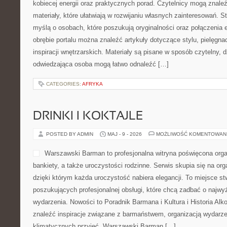
kobiecej energii oraz praktycznych porad. Czytelnicy mogą znale
materiały, które ułatwiają w rozwijaniu własnych zainteresowań. 
myślą o osobach, które poszukują oryginalności oraz połączenia 
obrębie portalu można znaleźć artykuły dotyczące stylu, pielęgnac
inspiracji wnętrzarskich. Materiały są pisane w sposób czytelny,
odwiedzająca osoba mogą łatwo odnaleźć […]
CATEGORIES:
AFRYKA
DRINKI I KOKTAJLE
POSTED BY ADMIN
MAJ - 9 - 2026
MOŻLIWOŚĆ KOMENTOWAN
Warszawski Barman to profesjonalna witryna poświęcona organ
bankiety, a także uroczystości rodzinne. Serwis skupia się na orga
dzięki którym każda uroczystość nabiera elegancji. To miejsce s
poszukujących profesjonalnej obsługi, które chcą zadbać o naj
wydarzenia. Nowości to Poradnik Barmana i Kultura i Historia Alk
znaleźć inspiracje związane z barmaństwem, organizacją wydarz
klimatycznych przyjęć. Warszawski Barman […]