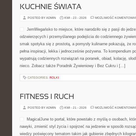
KUCHNIE ŚWIATA
POSTED BY ADMIN
KWI - 23 - 2026
MOŻLIWOŚĆ KOMENTOWA
JemWegańsko to miejsce, które narodziło się z pasji do jedz
odzwierzęcych i przemyślanego podejścia do codziennego żywienia
smak spotyka się z prostotą, a pomysły kulinarne pokazują, że r
pełna inspiracji, lekka i jednocześnie pożywna. To kompendium p
wypatrują codziennych rozwiązań na poranek, obiad, kolację, sł
nieco. Zobacz także Poradnik Żywieniowy i Bez Cukru i […]
CATEGORIES:
ROLKI
FITNESS I RUCH
POSTED BY ADMIN
KWI - 21 - 2026
MOŻLIWOŚĆ KOMENTOWA
MagicalJune to portal, które powstało z myślą o osobach, kt
nawyki, zmienić styl życia i spojrzeć na jedzenie w sposób rozsą
wiedzy poświęcony tematom takim jak gubienie zbędnych kilogra