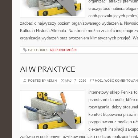
organizacji atrakcji premiu
uroczystość nabiera eleganc
osób poszukujących profesj
zadbać o najwyższy poziom organizowanego wydarzenia. Nowości
Kultura i Historia Alkoholu. Na stronie można znaleźć inspiracje
organizacją wydarzeń oraz tworzeniem klimatycznych przyjęć. 
CATEGORIES:
NIERUCHOMOŚCI
AI W PRAKTYCE
POSTED BY ADMIN
MAJ - 7 - 2026
MOŻLIWOŚĆ KOMENTOWAN
internetowy sklep Feniks to
przestrzeń dla osób, które
rozwiązania, dobry stosune
komfort kupowania przez int
przygotowana z myślą o uż
ciekawych inspiracji zakup
zarówno w codziennym użytkowaniu, jak i podczas realizacji bard