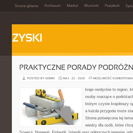
Archiwum
Madryt
Muminki
Psajdack
Strona główna
Spis
ZYSKI
PRAKTYCZNE PORADY PODRÓŻN
POSTED BY ADMIN
MAJ - 22 - 2026
MOŻLIWOŚĆ KOMENTOWA
kraje nordyckie to region, 
osoby marzące o podróżach
którym czyste krajobrazy sp
a każda przygoda może stać 
Strona poświęcona tej tema
wiedzy dla osób, które chcą
Szwecji, Norwegii, Finlandii, Islandii oraz północnych terenów, gd