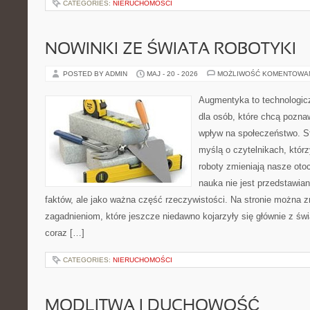
CATEGORIES:
NIERUCHOMOŚCI
NOWINKI ZE ŚWIATA ROBOTYKI
POSTED BY ADMIN
MAJ - 20 - 2026
MOŻLIWOŚĆ KOMENTOWA
Augmentyka to technologicz
dla osób, które chcą pozna
wpływ na społeczeństwo. St
myślą o czytelnikach, którzy
roboty zmieniają nasze oto
nauka nie jest przedstawian
faktów, ale jako ważna część rzeczywistości. Na stronie można 
zagadnieniom, które jeszcze niedawno kojarzyły się głównie z św
coraz […]
CATEGORIES:
NIERUCHOMOŚCI
MODLITWA I DUCHOWOŚĆ