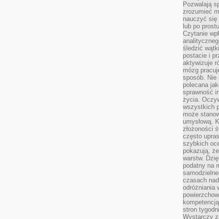
Pozwalają sp
zrozumieć m
nauczyć się
lub po prost
Czytanie wp
analityczneg
śledzić wątk
postacie i 
aktywizuje r
mózg pracuj
sposób. Nie 
polecana jak
sprawność in
życia. Oczy
wszystkich p
może stanow
umysłową. K
złożoności ś
często upras
szybkich ocen
pokazują, ż
warstw. Dzię
podatny na m
samodzielne
czasach nadm
odróżniania 
powierzchown
kompetencją.
stron tygodn
Wystarczy z