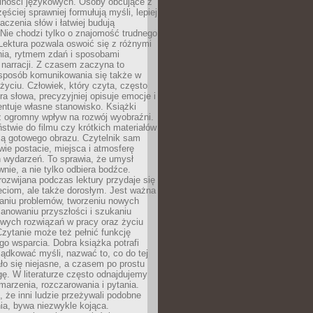
lności językowych. Osoby obcujące z
ęściej sprawniej formułują myśli, lepiej
aczenia słów i łatwiej budują
Nie chodzi tylko o znajomość trudnego
Lektura pozwala oswoić się z różnymi
nia, rytmem zdań i sposobami
narracji. Z czasem zaczyna to
sposób komunikowania się także w
yciu. Człowiek, który czyta, często
era słowa, precyzyjniej opisuje emocje i
entuje własne stanowisko. Książki
ż ogromny wpływ na rozwój wyobraźni.
stwie do filmu czy krótkich materiałów
ją gotowego obrazu. Czytelnik sam
wie postacie, miejsca i atmosferę
 wydarzeń. To sprawia, że umysł
wnie, a nie tylko odbiera bodźce.
ozwijana podczas lektury przydaje się
ieciom, ale także dorosłym. Jest ważna
aniu problemów, tworzeniu nowych
anowaniu przyszłości i szukaniu
owych rozwiązań w pracy oraz życiu
zytanie może też pełnić funkcję
o wsparcia. Dobra książka potrafi
ądkować myśli, nazwać to, co do tej
o się niejasne, a czasem po prostu
gę. W literaturze często odnajdujemy
 marzenia, rozczarowania i pytania.
że inni ludzie przeżywali podobne
ia, bywa niezwykle kojąca.