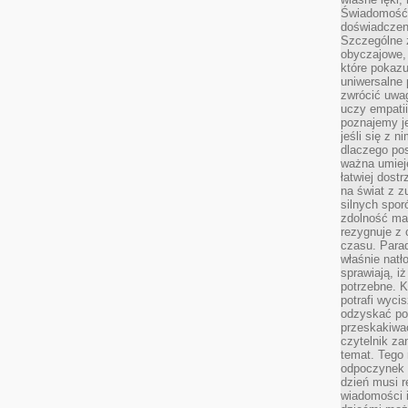
Świadomość, 
doświadczen
Szczególne 
obyczajowe, 
które pokazu
uniwersalne 
zwrócić uwag
uczy empatii
poznajemy j
jeśli się z 
dlaczego pos
ważna umieję
łatwiej dost
na świat z z
silnych spor
zdolność ma 
rezygnuje z 
czasu. Parad
właśnie natło
sprawiają, iż
potrzebne. K
potrafi wyci
odzyskać po
przeskakiwa
czytelnik za
temat. Tego 
odpoczynek 
dzień musi r
wiadomości i