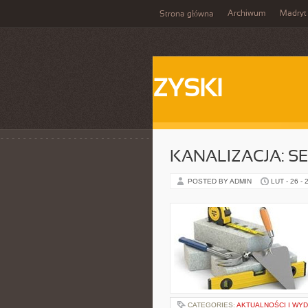
Archiwum
Madryt
Strona główna
ZYSKI
KANALIZACJA: S
POSTED BY ADMIN
LUT - 26 - 
CATEGORIES:
AKTUALNOŚCI I WY