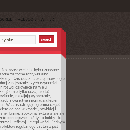
SCRIBE
FACEBOOK
TWITTER
ążek przez wiele lat było uznawane
tkim za formę rozrywki albo
kolny. Dziś coraz częściej mówi się o
ednej z najważniejszych czynności
h rozwój człowieka na wielu
siążki nie tylko uczą, ale też
yślenie, rozwijają wyobraźnię,
asób słownictwa i pomagają lepiej
iat. W czasach, gdy ogromna część
ciera do nas w krótkiej, szybkiej i
znej formie, spokojna lektura staje się
nie cenniejszym niż tylko hobby. To
ntracji, refleksji i cierpliwości. Jednym
 efektów regularnego czytania jest