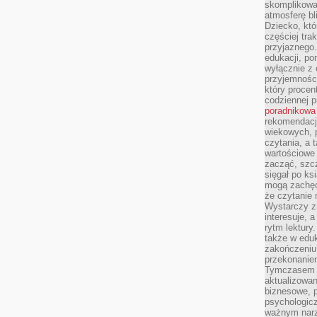
skomplikowan
atmosferę bl
Dziecko, któ
częściej trak
przyjaznego.
edukacji, po
wyłącznie z 
przyjemnośc
który procent
codziennej p
poradnikowa
rekomendacj
wiekowych, 
czytania, a 
wartościowe 
zacząć, szcz
sięgał po k
mogą zachęc
że czytanie n
Wystarczy z
interesuje, 
rytm lektury
także w eduk
zakończeniu 
przekonanie
Tymczasem w
aktualizowan
biznesowe, 
psychologicz
ważnym narz