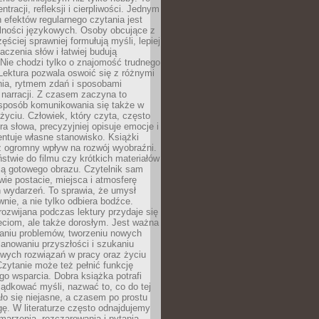
ntracji, refleksji i cierpliwości. Jednym
 efektów regularnego czytania jest
lności językowych. Osoby obcujące z
ęściej sprawniej formułują myśli, lepiej
aczenia słów i łatwiej budują
Nie chodzi tylko o znajomość trudnego
Lektura pozwala oswoić się z różnymi
nia, rytmem zdań i sposobami
narracji. Z czasem zaczyna to
sposób komunikowania się także w
yciu. Człowiek, który czyta, często
era słowa, precyzyjniej opisuje emocje i
entuje własne stanowisko. Książki
ż ogromny wpływ na rozwój wyobraźni.
stwie do filmu czy krótkich materiałów
ją gotowego obrazu. Czytelnik sam
wie postacie, miejsca i atmosferę
 wydarzeń. To sprawia, że umysł
wnie, a nie tylko odbiera bodźce.
ozwijana podczas lektury przydaje się
ieciom, ale także dorosłym. Jest ważna
aniu problemów, tworzeniu nowych
anowaniu przyszłości i szukaniu
owych rozwiązań w pracy oraz życiu
zytanie może też pełnić funkcję
o wsparcia. Dobra książka potrafi
ądkować myśli, nazwać to, co do tej
o się niejasne, a czasem po prostu
gę. W literaturze często odnajdujemy
 marzenia, rozczarowania i pytania.