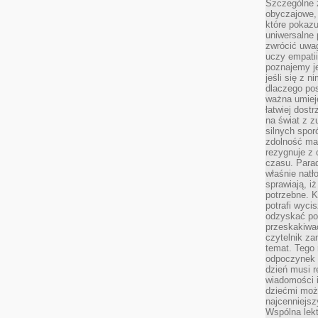
Szczególne 
obyczajowe, 
które pokazu
uniwersalne 
zwrócić uwag
uczy empatii
poznajemy j
jeśli się z 
dlaczego pos
ważna umieję
łatwiej dost
na świat z z
silnych spor
zdolność ma 
rezygnuje z 
czasu. Parad
właśnie natło
sprawiają, iż
potrzebne. K
potrafi wyci
odzyskać po
przeskakiwa
czytelnik za
temat. Tego 
odpoczynek 
dzień musi r
wiadomości i
dziećmi moż
najcenniejsz
Wspólna lekt