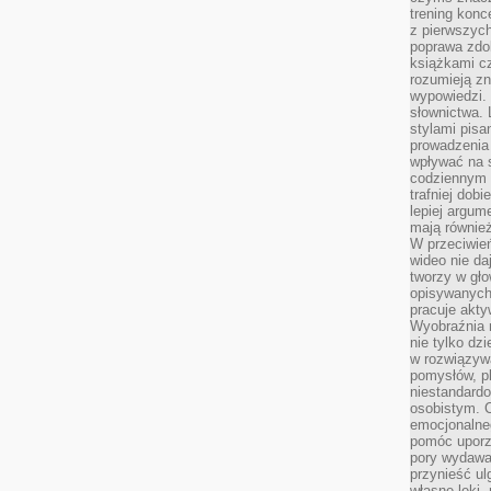
trening konce
z pierwszych
poprawa zdo
książkami cz
rozumieją zn
wypowiedzi. 
słownictwa. 
stylami pisa
prowadzenia 
wpływać na 
codziennym ż
trafniej dobi
lepiej argum
mają równie
W przeciwień
wideo nie da
tworzy w gło
opisywanych
pracuje akty
Wyobraźnia r
nie tylko dz
w rozwiązyw
pomysłów, pl
niestandard
osobistym. C
emocjonalneg
pomóc uporz
pory wydawał
przynieść ul
własne lęki,