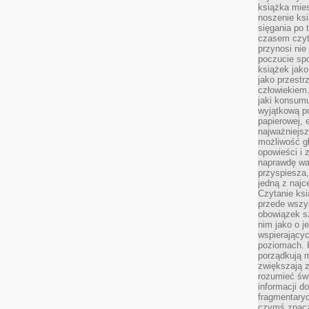
książka mies
noszenie ksi
sięgania po t
czasem czyta
przynosi nie
poczucie spo
książek jako
jako przestr
człowiekiem
jaki konsumu
wyjątkową p
papierowej, 
najważniejsz
możliwość gł
opowieści i 
naprawdę wa
przyspiesza
jedną z najc
Czytanie ksi
przede wszys
obowiązek sz
nim jako o j
wspierającyc
poziomach. K
porządkują m
zwiększają z
rozumieć św
informacji do
fragmentaryc
czymś znacz