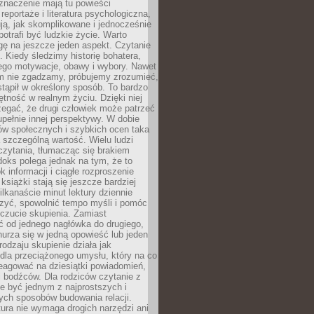
znaczenie mają tu powieści
reportaże i literatura psychologiczna,
ją, jak skomplikowane i jednocześnie
potrafi być ludzkie życie. Warto
ę na jeszcze jeden aspekt. Czytanie
. Kiedy śledzimy historię bohatera,
ego motywacje, obawy i wybory. Nawet
nim nie zgadzamy, próbujemy zrozumieć,
tąpił w określony sposób. To bardzo
tność w realnym życiu. Dzięki niej
rzegać, że drugi człowiek może patrzeć
upełnie innej perspektywy. W dobie
ów społecznych i szybkich ocen taka
szczególną wartość. Wielu ludzi
czytania, tłumacząc się brakiem
oks polega jednak na tym, że to
k informacji i ciągłe rozproszenie
 książki stają się jeszcze bardziej
ilkanaście minut lektury dziennie
szyć, spowolnić tempo myśli i pomóc
czucie skupienia. Zamiast
ć od jednego nagłówka do drugiego,
nurza się w jedną opowieść lub jeden
rodzaju skupienie działa jak
dla przeciążonego umysłu, który na co
eagować na dziesiątki powiadomień,
 bodźców. Dla rodziców czytanie z
e być jednym z najprostszych i
ych sposobów budowania relacji.
ura nie wymaga drogich narzędzi ani