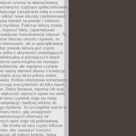
ojrzeć szerzej na własną branżę,
echanizmy rządzące społeczeństwem,
 lepszego zarządzania sobą w czasie
u odkryć nowe obszary zainteresowań.
ływa również na pamięć i zdolność
o myślenia. Podczas lektury trzeba
i, kojarzyć fakty, zapamiętywać
przewidywać konsekwencje zdarzeń. To
óżne obszary umysłu i sprawia, że
e intensywnie, ale w uporządkowany
bez powodu lektura jest często
o jedna z aktywności wspierających
telektualną w późniejszych latach
wiście sama książka nie rozwiąże
roblemów, ale regularne czytanie
ić ważny element dbania o kondycję
siążki uczą także pokory wobec
wiata. Krótkie internetowe komentarze
zczają rzeczywistość do kilku haseł i
. Dobra literatura, reportaż lub esej
e większość ważnych spraw ma wiele
ki temu czytelnik staje się mniej
anipulację i bardziej skłonny do
go myślenia. To szczególnie ważne w
iaru treści, gdy umiejętność
wartościowych informacji od
ych opinii staje się podstawową
 Nie trzeba od razu czytać kilkuset
iowo, aby zauważyć korzyści.
acząć od małych kroków. Jedna