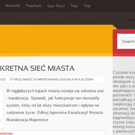
Muminki
Psajdack
Tagi
Tagi
Spis Treści
SUB
EKRETNA SIEĆ MIASTA
Czytanie ksi
przede wszys
KANALIZACJA:
2025
MOŻLIWOŚĆ KOMENTOWANIA
ZOSTAŁA WYŁĄCZONA
obowiązek sz
SEKRETNA
nim jako o j
SIEĆ
MIASTA
wspierającyc
W najgłębszych kątach miasta rozwija się sekretna sieć
poziomach. K
- kanalizacja. Sprawdź, jak funkcjonuje ten niezwykły
porządkują m
zwiększają z
system, który od lat służy mieszkańcom i wpływa na
rozumieć św
codzienne życie. Odkryj tajemnice Kanalizacji! #miasto
informacji do
fragmentaryc
#kanalizacja #tajemnice
czymś znacz
trening konce
z pierwszych
DARZENIA