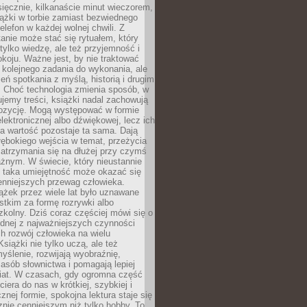
ięcznie, kilkanaście minut wieczorem,
ążki w torbie zamiast bezwiednego
elefon w każdej wolnej chwili. Z
nie może stać się rytuałem, który
 tylko wiedzę, ale też przyjemność i
koju. Ważne jest, by nie traktować
 kolejnego zadania do wykonania, ale
zeń spotkania z myślą, historią i drugim
. Choć technologia zmienia sposób, w
jemy treści, książki nadal zachowują
ozycję. Mogą występować w formie
elektronicznej albo dźwiękowej, lecz ich
a wartość pozostaje ta sama. Dają
ębokiego wejścia w temat, przeżycia
zatrzymania się na dłużej przy czymś
żnym. W świecie, który nieustannie
, taka umiejętność może okazać się
enniejszych przewag człowieka.
ążek przez wiele lat było uznawane
tkim za formę rozrywki albo
kolny. Dziś coraz częściej mówi się o
ednej z najważniejszych czynności
h rozwój człowieka na wielu
siążki nie tylko uczą, ale też
yślenie, rozwijają wyobraźnię,
asób słownictwa i pomagają lepiej
iat. W czasach, gdy ogromna część
ciera do nas w krótkiej, szybkiej i
znej formie, spokojna lektura staje się
nie cenniejszym niż tylko hobby. To