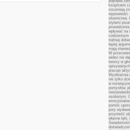
poprawa zdo
książkami cz
rozumieją zn
wypowiedzi. 
słownictwa. 
stylami pisa
prowadzenia 
wpływać na 
codziennym ż
trafniej dobi
lepiej argum
mają równie
W przeciwień
wideo nie da
tworzy w gło
opisywanych
pracuje akty
Wyobraźnia r
nie tylko dz
w rozwiązyw
pomysłów, pl
niestandard
osobistym. C
emocjonalneg
pomóc uporz
pory wydawał
przynieść ul
własne lęki,
Świadomość, 
doświadczen