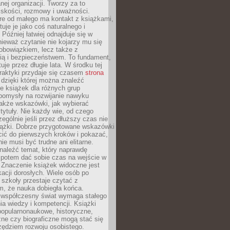
ej organizacji. Tworzy za to
iskości, rozmowy i uważności.
re od małego ma kontakt z książkami,
tuje je jako coś naturalnego i
 Później łatwiej odnajduje się w
nieważ czytanie nie kojarzy mu się
obowiązkiem, lecz także z
ią i bezpieczeństwem. To fundament,
uje przez długie lata. W środku tej
raktyki przydaje się czasem
strona
dzięki której można znaleźć
e książek dla różnych grup
pomysły na rozwijanie nawyku
także wskazówki, jak wybierać
tytuły. Nie każdy wie, od czego
ególnie jeśli przez dłuższy czas nie
siążki. Dobrze przygotowane wskazówki
ić do pierwszych kroków i pokazać,
ie musi być trudne ani elitarne.
naleźć temat, który naprawdę
a potem dać sobie czas na wejście w
. Znaczenie książek widoczne jest
acji dorosłych. Wiele osób po
szkoły przestaje czytać z
m, że nauka dobiegła końca.
spółczesny świat wymaga stałego
ia wiedzy i kompetencji. Książki
popularnonaukowe, historyczne,
ne czy biograficzne mogą stać się
ędziem rozwoju osobistego.