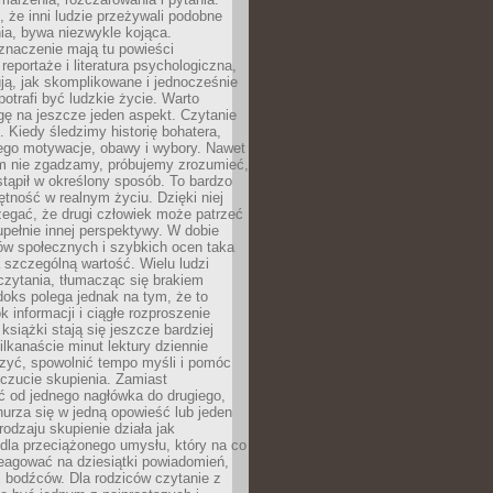
że inni ludzie przeżywali podobne
ia, bywa niezwykle kojąca.
znaczenie mają tu powieści
reportaże i literatura psychologiczna,
ją, jak skomplikowane i jednocześnie
potrafi być ludzkie życie. Warto
ę na jeszcze jeden aspekt. Czytanie
. Kiedy śledzimy historię bohatera,
ego motywacje, obawy i wybory. Nawet
nim nie zgadzamy, próbujemy zrozumieć,
tąpił w określony sposób. To bardzo
tność w realnym życiu. Dzięki niej
rzegać, że drugi człowiek może patrzeć
upełnie innej perspektywy. W dobie
ów społecznych i szybkich ocen taka
szczególną wartość. Wielu ludzi
czytania, tłumacząc się brakiem
oks polega jednak na tym, że to
k informacji i ciągłe rozproszenie
 książki stają się jeszcze bardziej
ilkanaście minut lektury dziennie
szyć, spowolnić tempo myśli i pomóc
czucie skupienia. Zamiast
ć od jednego nagłówka do drugiego,
nurza się w jedną opowieść lub jeden
rodzaju skupienie działa jak
dla przeciążonego umysłu, który na co
eagować na dziesiątki powiadomień,
 bodźców. Dla rodziców czytanie z