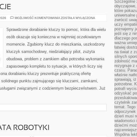
Szczególne 
obyczajowe, 
CJE
które pokazu
uniwersalne 
PRAWO
 2026
MOŻLIWOŚĆ KOMENTOWANIA
ZOSTAŁA WYŁĄCZONA
zwrócić uwag
I
uczy empatii
REGULACJE
poznajemy j
Sprawdzone dorabianie kluczy to pomoc, która dla wielu
jeśli się z 
osób okazuje się konieczna w najmniej oczekiwanym
dlaczego pos
ważna umieję
momencie. Zgubiony klucz do mieszkania, uszkodzony
łatwiej dost
kluczyk samochodowy, niedziałający pilot, zużyta
na świat z z
silnych spor
obudowa, problem z zamkiem albo potrzeba wykonania
zdolność ma 
rezygnuje z 
zapasowego kompletu to sytuacje, w których liczy się
czasu. Parad
ona dorabianiu kluczy prezentuje praktyczną ofertę
właśnie natło
sprawiają, iż
ą solidnego punktu zajmującego się kluczami, zamkami,
potrzebne. K
usługami związanymi z codziennym bezpieczeństwem. Już
potrafi wyci
odzyskać po
przeskakiwa
czytelnik za
temat. Tego 
odpoczynek 
dzień musi r
wiadomości i
dziećmi moż
ATA ROBOTYKI
najcenniejsz
Wspólna lekt