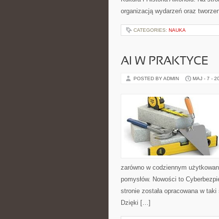
organizacją wydarzeń oraz tworz
CATEGORIES:
NAUKA
AI W PRAKTYCE
POSTED BY ADMIN
MAJ - 7 - 2
zarówno w codziennym użytkowaniu,
pomysłów. Nowości to Cyberbezpi
stronie została opracowana w taki
Dzięki […]