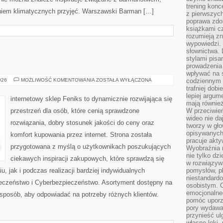
trening konce
eniem klimatycznych przyjęć. Warszawski Barman […]
z pierwszych
poprawa zdo
książkami cz
rozumieją zn
wypowiedzi. 
słownictwa. 
stylami pisa
prowadzenia 
wpływać na 
AI
026
MOŻLIWOŚĆ KOMENTOWANIA
ZOSTAŁA WYŁĄCZONA
codziennym ż
W
trafniej dobi
PRAKTYCE
lepiej argum
internetowy sklep Feniks to dynamicznie rozwijająca się
mają równie
przestrzeń dla osób, które cenią sprawdzone
W przeciwień
wideo nie da
rozwiązania, dobry stosunek jakości do ceny oraz
tworzy w gło
opisywanych
komfort kupowania przez internet. Strona została
pracuje akty
przygotowana z myślą o użytkownikach poszukujących
Wyobraźnia r
nie tylko dz
ciekawych inspiracji zakupowych, które sprawdzą się
w rozwiązyw
 jak i podczas realizacji bardziej indywidualnych
pomysłów, pl
niestandard
eczeństwo i Cyberbezpieczeństwo. Asortyment dostępny na
osobistym. C
emocjonalneg
 sposób, aby odpowiadać na potrzeby różnych klientów.
pomóc uporz
pory wydawał
przynieść ul
własne lęki,