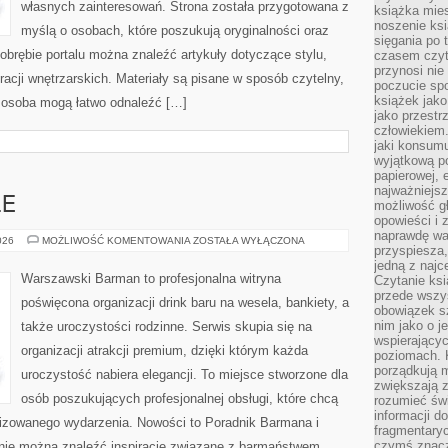
własnych zainteresowań. Strona została przygotowana z
książka mies
noszenie ksi
myślą o osobach, które poszukują oryginalności oraz
sięgania po t
 obrębie portalu można znaleźć artykuły dotyczące stylu,
czasem czyta
przynosi nie
iracji wnętrzarskich. Materiały są pisane w sposób czytelny,
poczucie spo
książek jako
 osoba mogą łatwo odnaleźć […]
jako przestr
człowiekiem
jaki konsumu
wyjątkową p
papierowej, 
najważniejsz
LE
możliwość gł
opowieści i 
naprawdę wa
DRINKI
026
MOŻLIWOŚĆ KOMENTOWANIA
ZOSTAŁA WYŁĄCZONA
przyspiesza
I
KOKTAJLE
jedną z najc
Warszawski Barman to profesjonalna witryna
Czytanie ksi
przede wszys
poświęcona organizacji drink baru na wesela, bankiety, a
obowiązek sz
nim jako o j
także uroczystości rodzinne. Serwis skupia się na
wspierającyc
organizacji atrakcji premium, dzięki którym każda
poziomach. K
porządkują m
uroczystość nabiera elegancji. To miejsce stworzone dla
zwiększają z
osób poszukujących profesjonalnej obsługi, które chcą
rozumieć św
informacji do
izowanego wydarzenia. Nowości to Poradnik Barmana i
fragmentaryc
czymś znacz
tronie można znaleźć inspiracje związane z barmaństwem,