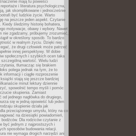
znaczenie mają tu powieści
reportaże i literatura psychologiczna,
ją, jak skomplikowane i jednocześnie
potrafi być ludzkie życie. Warto
ę na jeszcze jeden aspekt. Czytanie
. Kiedy śledzimy historię bohatera,
ego motywacje, obawy i wybory. Nawet
nim nie zgadzamy, próbujemy zrozumieć,
tąpił w określony sposób. To bardzo
tność w realnym życiu. Dzięki niej
rzegać, że drugi człowiek może patrzeć
upełnie innej perspektywy. W dobie
ów społecznych i szybkich ocen taka
szczególną wartość. Wielu ludzi
czytania, tłumacząc się brakiem
oks polega jednak na tym, że to
k informacji i ciągłe rozproszenie
 książki stają się jeszcze bardziej
ilkanaście minut lektury dziennie
szyć, spowolnić tempo myśli i pomóc
czucie skupienia. Zamiast
ć od jednego nagłówka do drugiego,
nurza się w jedną opowieść lub jeden
rodzaju skupienie działa jak
dla przeciążonego umysłu, który na co
eagować na dziesiątki powiadomień,
 bodźców. Dla rodziców czytanie z
e być jednym z najprostszych i
ych sposobów budowania relacji.
ura nie wymaga drogich narzędzi ani