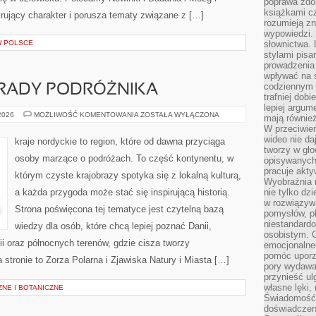
poprawa zdo
książkami cz
rujący charakter i porusza tematy związane z […]
rozumieją zn
wypowiedzi. 
W POLSCE
słownictwa. 
stylami pisa
prowadzenia 
wpływać na 
codziennym ż
RADY PODRÓŻNIKA
trafniej dobi
lepiej argum
PRAKTYCZNE
 2026
MOŻLIWOŚĆ KOMENTOWANIA
ZOSTAŁA WYŁĄCZONA
mają równie
PORADY
W przeciwień
PODRÓŻNIKA
wideo nie da
kraje nordyckie to region, które od dawna przyciąga
tworzy w gło
osoby marzące o podróżach. To część kontynentu, w
opisywanych
pracuje akty
którym czyste krajobrazy spotyka się z lokalną kulturą,
Wyobraźnia r
a każda przygoda może stać się inspirującą historią.
nie tylko dz
w rozwiązyw
Strona poświęcona tej tematyce jest czytelną bazą
pomysłów, pl
niestandard
wiedzy dla osób, które chcą lepiej poznać Danii,
osobistym. C
dii oraz północnych terenów, gdzie cisza tworzy
emocjonalneg
pomóc uporz
 stronie to Zorza Polarna i Zjawiska Natury i Miasta […]
pory wydawał
przynieść ul
własne lęki,
NE I BOTANICZNE
Świadomość, 
doświadczen