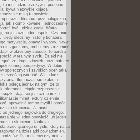
że inni ludzie przeżywali podobne
ia, bywa niezwykle kojąca.
znaczenie mają tu powieści
reportaże i literatura psychologiczna,
ją, jak skomplikowane i jednocześnie
potrafi być ludzkie życie. Warto
ę na jeszcze jeden aspekt. Czytanie
. Kiedy śledzimy historię bohatera,
ego motywacje, obawy i wybory. Nawet
nim nie zgadzamy, próbujemy zrozumieć,
tąpił w określony sposób. To bardzo
tność w realnym życiu. Dzięki niej
rzegać, że drugi człowiek może patrzeć
upełnie innej perspektywy. W dobie
ów społecznych i szybkich ocen taka
szczególną wartość. Wielu ludzi
czytania, tłumacząc się brakiem
oks polega jednak na tym, że to
k informacji i ciągłe rozproszenie
 książki stają się jeszcze bardziej
ilkanaście minut lektury dziennie
szyć, spowolnić tempo myśli i pomóc
czucie skupienia. Zamiast
ć od jednego nagłówka do drugiego,
nurza się w jedną opowieść lub jeden
rodzaju skupienie działa jak
dla przeciążonego umysłu, który na co
eagować na dziesiątki powiadomień,
 bodźców. Dla rodziców czytanie z