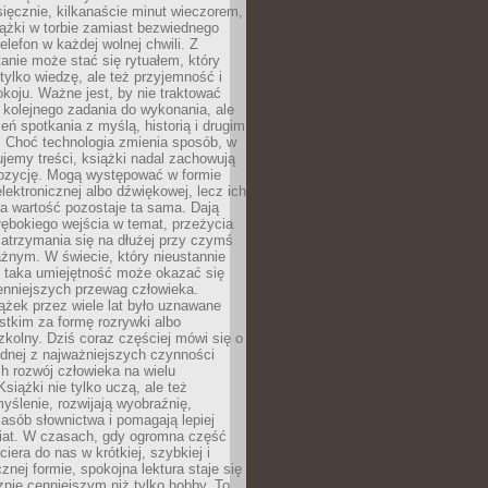
ięcznie, kilkanaście minut wieczorem,
ążki w torbie zamiast bezwiednego
elefon w każdej wolnej chwili. Z
nie może stać się rytuałem, który
 tylko wiedzę, ale też przyjemność i
koju. Ważne jest, by nie traktować
 kolejnego zadania do wykonania, ale
zeń spotkania z myślą, historią i drugim
. Choć technologia zmienia sposób, w
jemy treści, książki nadal zachowują
ozycję. Mogą występować w formie
elektronicznej albo dźwiękowej, lecz ich
a wartość pozostaje ta sama. Dają
ębokiego wejścia w temat, przeżycia
zatrzymania się na dłużej przy czymś
żnym. W świecie, który nieustannie
, taka umiejętność może okazać się
enniejszych przewag człowieka.
ążek przez wiele lat było uznawane
tkim za formę rozrywki albo
kolny. Dziś coraz częściej mówi się o
ednej z najważniejszych czynności
h rozwój człowieka na wielu
siążki nie tylko uczą, ale też
yślenie, rozwijają wyobraźnię,
asób słownictwa i pomagają lepiej
iat. W czasach, gdy ogromna część
ciera do nas w krótkiej, szybkiej i
znej formie, spokojna lektura staje się
nie cenniejszym niż tylko hobby. To