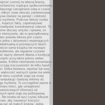
ojrzeć szerzej na własną branżę,
echanizmy rządzące społeczeństwem,
 lepszego zarządzania sobą w czasie
u odkryć nowe obszary zainteresowań.
ływa również na pamięć i zdolność
o myślenia. Podczas lektury trzeba
i, kojarzyć fakty, zapamiętywać
przewidywać konsekwencje zdarzeń. To
óżne obszary umysłu i sprawia, że
e intensywnie, ale w uporządkowany
bez powodu lektura jest często
o jedna z aktywności wspierających
telektualną w późniejszych latach
wiście sama książka nie rozwiąże
roblemów, ale regularne czytanie
ić ważny element dbania o kondycję
siążki uczą także pokory wobec
wiata. Krótkie internetowe komentarze
zczają rzeczywistość do kilku haseł i
. Dobra literatura, reportaż lub esej
e większość ważnych spraw ma wiele
ki temu czytelnik staje się mniej
anipulację i bardziej skłonny do
go myślenia. To szczególnie ważne w
iaru treści, gdy umiejętność
wartościowych informacji od
ych opinii staje się podstawową
 Nie trzeba od razu czytać kilkuset
iowo, aby zauważyć korzyści.
acząć od małych kroków. Jedna