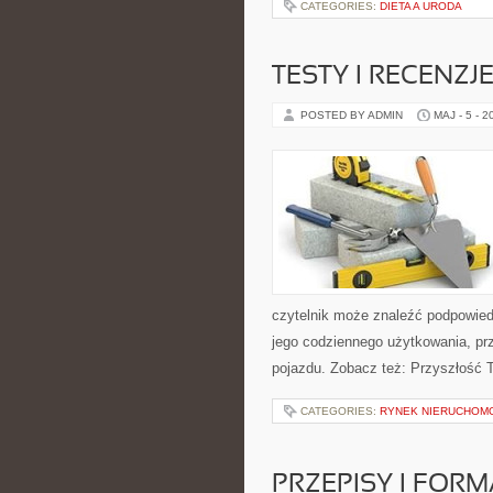
CATEGORIES:
DIETA A URODA
TESTY I RECENZJ
POSTED BY ADMIN
MAJ - 5 - 2
czytelnik może znaleźć podpowied
jego codziennego użytkowania, pr
pojazdu. Zobacz też: Przyszłość 
CATEGORIES:
RYNEK NIERUCHOM
PRZEPISY I FOR