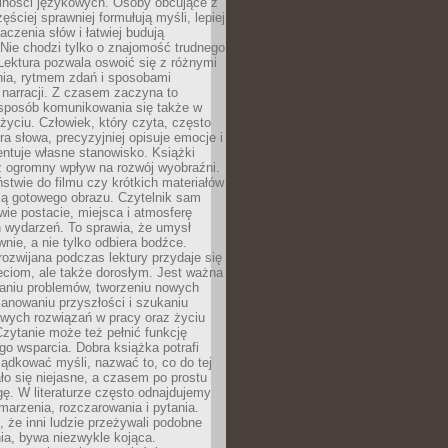
lności językowych. Osoby obcujące z
ęściej sprawniej formułują myśli, lepiej
aczenia słów i łatwiej budują
Nie chodzi tylko o znajomość trudnego
Lektura pozwala oswoić się z różnymi
nia, rytmem zdań i sposobami
narracji. Z czasem zaczyna to
sposób komunikowania się także w
yciu. Człowiek, który czyta, często
era słowa, precyzyjniej opisuje emocje i
entuje własne stanowisko. Książki
ż ogromny wpływ na rozwój wyobraźni.
stwie do filmu czy krótkich materiałów
ją gotowego obrazu. Czytelnik sam
wie postacie, miejsca i atmosferę
 wydarzeń. To sprawia, że umysł
wnie, a nie tylko odbiera bodźce.
ozwijana podczas lektury przydaje się
ieciom, ale także dorosłym. Jest ważna
aniu problemów, tworzeniu nowych
anowaniu przyszłości i szukaniu
owych rozwiązań w pracy oraz życiu
zytanie może też pełnić funkcję
o wsparcia. Dobra książka potrafi
ądkować myśli, nazwać to, co do tej
o się niejasne, a czasem po prostu
gę. W literaturze często odnajdujemy
 marzenia, rozczarowania i pytania.
że inni ludzie przeżywali podobne
ia, bywa niezwykle kojąca.