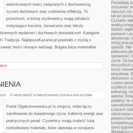
Pozwalają sp
wartościowych treści związanych z duchowością,
zrozumieć m
życiem duchowym oraz codzienną refleksją. To
nauczyć się
lub po prost
przestrzeń, w której użytkownicy mogą odnaleźć
Czytanie wp
analityczneg
motywujące kazania, rozważania oraz teksty
śledzić wątk
odziennych wydarzeń i duchowych doświadczeń. Kategorie
postacie i 
aktywizuje r
ł i Tradycja. NajlepszeKazania.pl powstało z myślą o
mózg pracuj
znawać treści niosące nadzieję. Bogata baza materiałów
sposób. Nie 
polecana jak
sprawność in
życia. Oczy
wszystkich p
GELD
może stanow
umysłową. K
złożoności ś
często upras
IENIA
szybkich ocen
pokazują, ż
PRAWO
 2026
MOŻLIWOŚĆ KOMENTOWANIA
ZOSTAŁA WYŁĄCZONA
warstw. Dzię
I
podatny na m
UPRAWNIENIA
samodzielne
Portal Olgakomorowska.pl to miejsce, które łączy
czasach nadm
zamiłowanie do świadomego życia, kobiecej energii oraz
odróżniania 
powierzchown
praktycznych porad. Czytelnicy mogą znaleźć tutaj
kompetencją.
stron tygodn
rozbudowane materiały, które ułatwiają w rozwijaniu
Wystarczy z