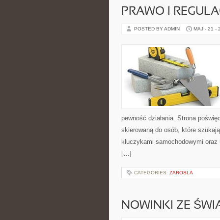
PRAWO I REGULA
POSTED BY ADMIN
MAJ - 21 -
pewność działania. Strona poświęc
skierowaną do osób, które szukaj
kluczykami samochodowymi oraz 
[…]
CATEGORIES:
ZAROSLA
NOWINKI ZE ŚWI