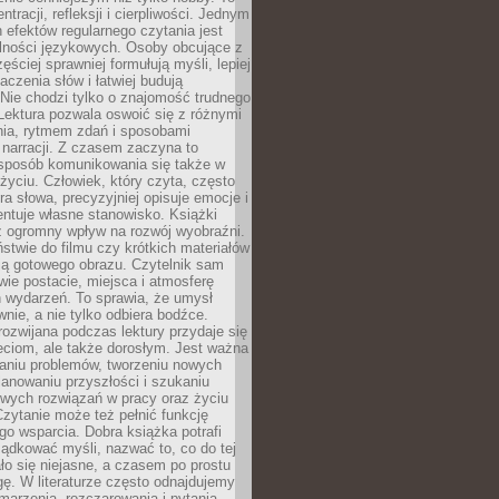
ntracji, refleksji i cierpliwości. Jednym
 efektów regularnego czytania jest
lności językowych. Osoby obcujące z
ęściej sprawniej formułują myśli, lepiej
aczenia słów i łatwiej budują
Nie chodzi tylko o znajomość trudnego
Lektura pozwala oswoić się z różnymi
nia, rytmem zdań i sposobami
narracji. Z czasem zaczyna to
sposób komunikowania się także w
yciu. Człowiek, który czyta, często
era słowa, precyzyjniej opisuje emocje i
entuje własne stanowisko. Książki
ż ogromny wpływ na rozwój wyobraźni.
stwie do filmu czy krótkich materiałów
ją gotowego obrazu. Czytelnik sam
wie postacie, miejsca i atmosferę
 wydarzeń. To sprawia, że umysł
wnie, a nie tylko odbiera bodźce.
ozwijana podczas lektury przydaje się
ieciom, ale także dorosłym. Jest ważna
aniu problemów, tworzeniu nowych
anowaniu przyszłości i szukaniu
owych rozwiązań w pracy oraz życiu
zytanie może też pełnić funkcję
o wsparcia. Dobra książka potrafi
ądkować myśli, nazwać to, co do tej
o się niejasne, a czasem po prostu
gę. W literaturze często odnajdujemy
 marzenia, rozczarowania i pytania.