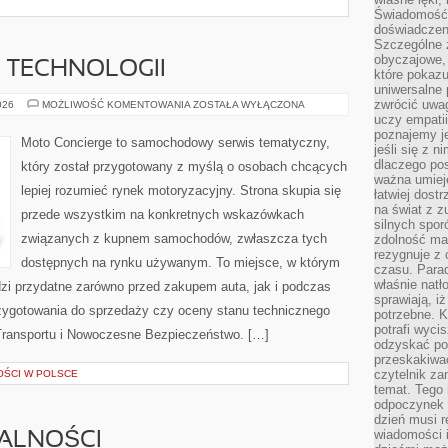
Świadomość, 
doświadczen
Szczególne 
obyczajowe, 
E TECHNOLOGII
które pokazu
uniwersalne 
zwrócić uwag
TESTY
026
MOŻLIWOŚĆ KOMENTOWANIA
ZOSTAŁA WYŁĄCZONA
I
uczy empatii
RECENZJE
poznajemy j
TECHNOLOGII
Moto Concierge to samochodowy serwis tematyczny,
jeśli się z 
dlaczego pos
który został przygotowany z myślą o osobach chcących
ważna umieję
lepiej rozumieć rynek motoryzacyjny. Strona skupia się
łatwiej dost
na świat z z
przede wszystkim na konkretnych wskazówkach
silnych spor
związanych z kupnem samochodów, zwłaszcza tych
zdolność ma 
rezygnuje z 
dostępnych na rynku używanym. To miejsce, w którym
czasu. Parad
właśnie natło
zi przydatne zarówno przed zakupem auta, jak i podczas
sprawiają, iż
zygotowania do sprzedaży czy oceny stanu technicznego
potrzebne. K
potrafi wyci
Transportu i Nowoczesne Bezpieczeństwo. […]
odzyskać po
przeskakiwa
czytelnik za
OŚCI W POLSCE
temat. Tego 
odpoczynek 
dzień musi r
wiadomości i
MALNOŚCI