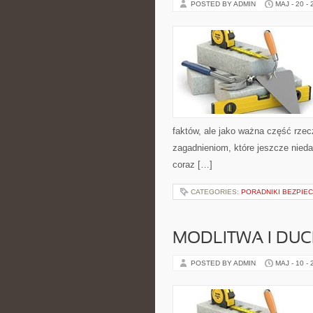
POSTED BY ADMIN
MAJ - 20 -
faktów, ale jako ważna część rze
zagadnieniom, które jeszcze nieda
coraz […]
CATEGORIES:
PORADNIKI BEZPIE
MODLITWA I D
POSTED BY ADMIN
MAJ - 10 -