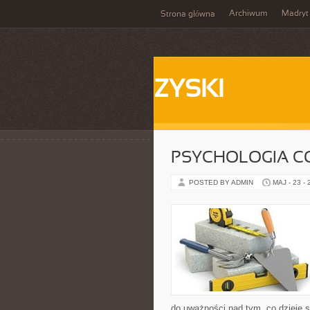
Archiwum
Madryt
Strona główna
ZYSKI
PSYCHOLOGIA C
POSTED BY ADMIN
MAJ - 23 -
do uważności nad tym, co dzieje s