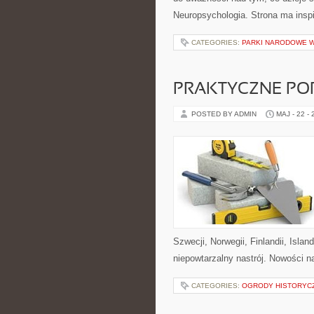
Neuropsychologia. Strona ma inspi
CATEGORIES:
PARKI NARODOWE 
PRAKTYCZNE PO
POSTED BY ADMIN
MAJ - 22 -
Szwecji, Norwegii, Finlandii, Islan
niepowtarzalny nastrój. Nowości na
CATEGORIES:
OGRODY HISTORYCZ