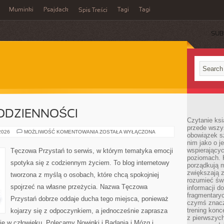
Muminki
Psajdack
Tagi
Tagi
Spis Treści
SUB
ODZIENNOŚCI
Czytanie ksi
przede wszys
PSYCHOLOGIA
 2026
MOŻLIWOŚĆ KOMENTOWANIA
ZOSTAŁA WYŁĄCZONA
obowiązek sz
CODZIENNOŚCI
nim jako o j
wspierającyc
Tęczowa Przystań to serwis, w którym tematyka emocji
poziomach. K
spotyka się z codziennym życiem. To blog internetowy
porządkują m
zwiększają z
tworzona z myślą o osobach, które chcą spokojniej
rozumieć św
spojrzeć na własne przeżycia. Nazwa Tęczowa
informacji do
fragmentaryc
Przystań dobrze oddaje ducha tego miejsca, ponieważ
czymś znacz
trening konce
kojarzy się z odpoczynkiem, a jednocześnie zaprasza
z pierwszych
ię w człowieku. Polecamy Nowinki i Badania i Mózg i