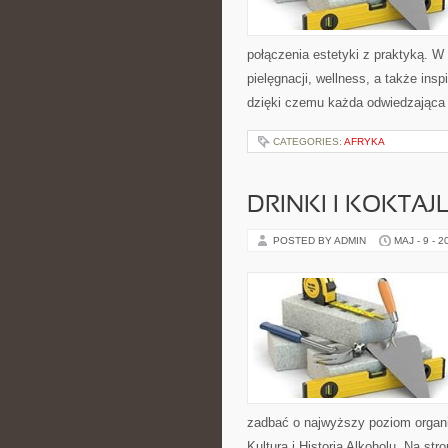
połączenia estetyki z praktyką. W
pielęgnacji, wellness, a także insp
dzięki czemu każda odwiedzająca
CATEGORIES:
AFRYKA
DRINKI I KOKTAJ
POSTED BY ADMIN
MAJ - 9 - 2
zadbać o najwyższy poziom organ
Kultura i Historia Alkoholu. Na s