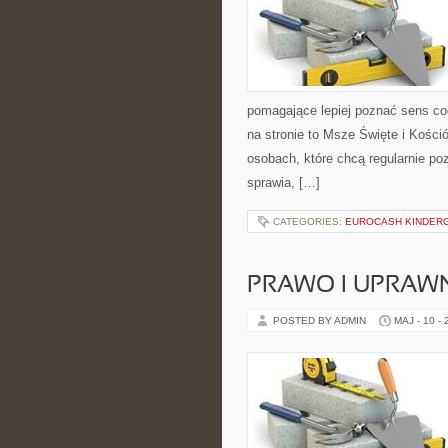
pomagające lepiej poznać sens c
na stronie to Msze Święte i Kośció
osobach, które chcą regularnie po
sprawia, […]
CATEGORIES:
EUROCASH KINDER
PRAWO I UPRAWN
POSTED BY ADMIN
MAJ - 10 -