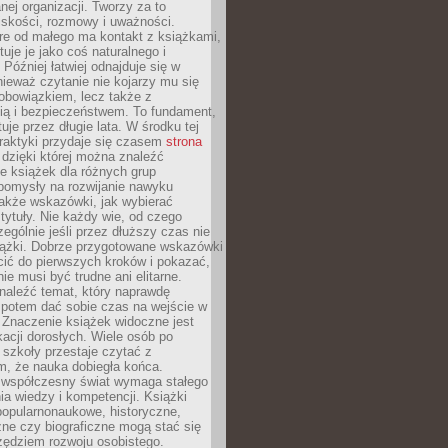
ej organizacji. Tworzy za to
iskości, rozmowy i uważności.
re od małego ma kontakt z książkami,
tuje je jako coś naturalnego i
 Później łatwiej odnajduje się w
nieważ czytanie nie kojarzy mu się
obowiązkiem, lecz także z
ią i bezpieczeństwem. To fundament,
uje przez długie lata. W środku tej
raktyki przydaje się czasem
strona
dzięki której można znaleźć
e książek dla różnych grup
pomysły na rozwijanie nawyku
także wskazówki, jak wybierać
tytuły. Nie każdy wie, od czego
ególnie jeśli przez dłuższy czas nie
siążki. Dobrze przygotowane wskazówki
ić do pierwszych kroków i pokazać,
ie musi być trudne ani elitarne.
naleźć temat, który naprawdę
a potem dać sobie czas na wejście w
. Znaczenie książek widoczne jest
acji dorosłych. Wiele osób po
szkoły przestaje czytać z
m, że nauka dobiegła końca.
spółczesny świat wymaga stałego
ia wiedzy i kompetencji. Książki
popularnonaukowe, historyczne,
ne czy biograficzne mogą stać się
ędziem rozwoju osobistego.