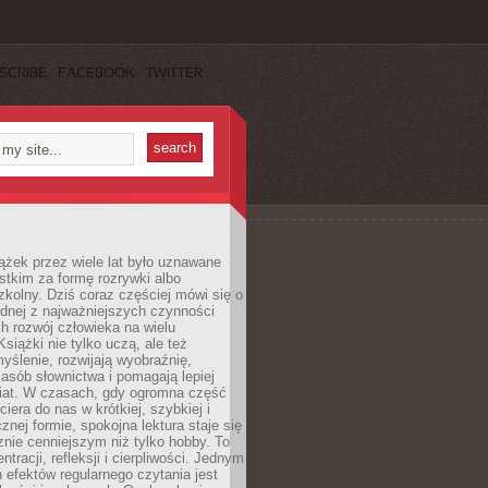
SCRIBE
FACEBOOK
TWITTER
ążek przez wiele lat było uznawane
tkim za formę rozrywki albo
kolny. Dziś coraz częściej mówi się o
ednej z najważniejszych czynności
h rozwój człowieka na wielu
siążki nie tylko uczą, ale też
yślenie, rozwijają wyobraźnię,
asób słownictwa i pomagają lepiej
iat. W czasach, gdy ogromna część
ciera do nas w krótkiej, szybkiej i
znej formie, spokojna lektura staje się
nie cenniejszym niż tylko hobby. To
ntracji, refleksji i cierpliwości. Jednym
 efektów regularnego czytania jest