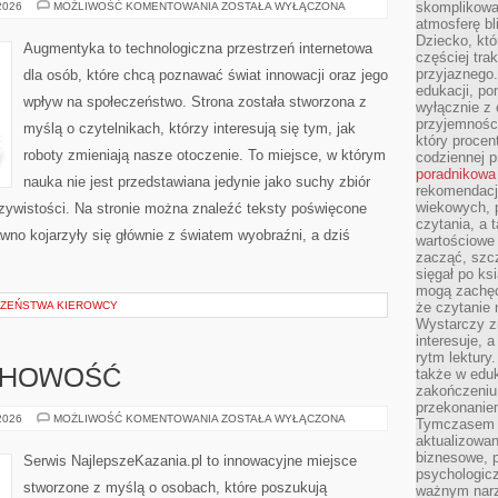
NOWINKI
skomplikowan
 2026
MOŻLIWOŚĆ KOMENTOWANIA
ZOSTAŁA WYŁĄCZONA
ZE
atmosferę bl
ŚWIATA
Dziecko, któ
ROBOTYKI
Augmentyka to technologiczna przestrzeń internetowa
częściej trak
przyjaznego.
dla osób, które chcą poznawać świat innowacji oraz jego
edukacji, po
wpływ na społeczeństwo. Strona została stworzona z
wyłącznie z 
przyjemnośc
myślą o czytelnikach, którzy interesują się tym, jak
który procent
roboty zmieniają nasze otoczenie. To miejsce, w którym
codziennej p
poradnikowa
nauka nie jest przedstawiana jedynie jako suchy zbiór
rekomendacj
wiekowych, 
czywistości. Na stronie można znaleźć teksty poświęcone
czytania, a 
wno kojarzyły się głównie z światem wyobraźni, a dziś
wartościowe 
zacząć, szcz
sięgał po k
mogą zachęc
CZEŃSTWA KIEROWCY
że czytanie n
Wystarczy z
interesuje, 
rytm lektury
także w eduk
UCHOWOŚĆ
zakończeniu 
przekonanie
MODLITWA
 2026
MOŻLIWOŚĆ KOMENTOWANIA
ZOSTAŁA WYŁĄCZONA
Tymczasem w
I
aktualizowan
DUCHOWOŚĆ
biznesowe, 
Serwis NajlepszeKazania.pl to innowacyjne miejsce
psychologicz
stworzone z myślą o osobach, które poszukują
ważnym narz