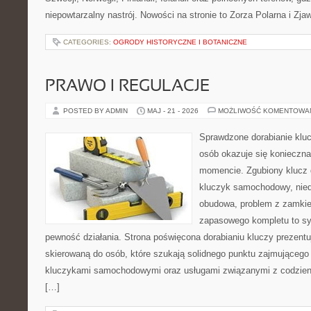
niepowtarzalny nastrój. Nowości na stronie to Zorza Polarna i Zja
CATEGORIES:
OGRODY HISTORYCZNE I BOTANICZNE
PRAWO I REGULACJE
POSTED BY ADMIN
MAJ - 21 - 2026
MOŻLIWOŚĆ KOMENTOWA
Sprawdzone dorabianie kluc
osób okazuje się konieczn
momencie. Zgubiony klucz 
kluczyk samochodowy, niedz
obudowa, problem z zamkie
zapasowego kompletu to syt
pewność działania. Strona poświęcona dorabianiu kluczy prezentu
skierowaną do osób, które szukają solidnego punktu zajmującego
kluczykami samochodowymi oraz usługami związanymi z codzie
[…]