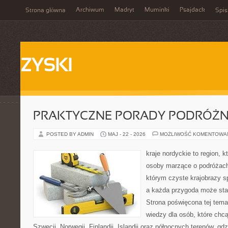
Archiwum
Madryt
Muminki
Psajdack
Strona główna
Spis
ZYSKI
PRAKTYCZNE PORADY PODRÓŻN
POSTED BY ADMIN
MAJ - 22 - 2026
MOŻLIWOŚĆ KOMENTOWA
kraje nordyckie to region, 
osoby marzące o podróżach
którym czyste krajobrazy sp
a każda przygoda może stać 
Strona poświęcona tej tema
wiedzy dla osób, które chcą
Szwecji, Norwegii, Finlandii, Islandii oraz północnych terenów, gd