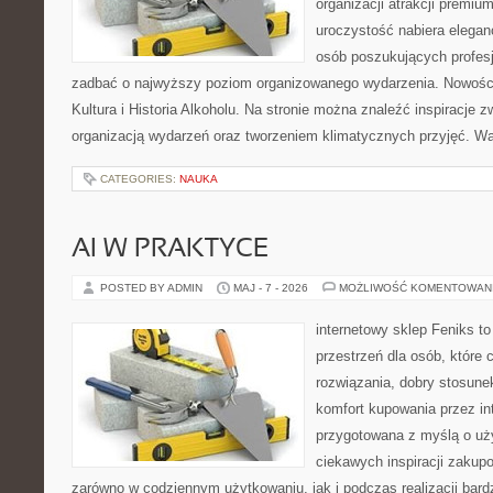
organizacji atrakcji premiu
uroczystość nabiera eleganc
osób poszukujących profesj
zadbać o najwyższy poziom organizowanego wydarzenia. Nowości
Kultura i Historia Alkoholu. Na stronie można znaleźć inspiracje
organizacją wydarzeń oraz tworzeniem klimatycznych przyjęć. 
CATEGORIES:
NAUKA
AI W PRAKTYCE
POSTED BY ADMIN
MAJ - 7 - 2026
MOŻLIWOŚĆ KOMENTOWAN
internetowy sklep Feniks to
przestrzeń dla osób, które
rozwiązania, dobry stosune
komfort kupowania przez int
przygotowana z myślą o uż
ciekawych inspiracji zakup
zarówno w codziennym użytkowaniu, jak i podczas realizacji bard