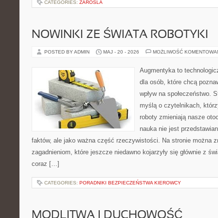
CATEGORIES:
ZAROSLA
NOWINKI ZE ŚWIATA ROBOTYKI
POSTED BY ADMIN
MAJ - 20 - 2026
MOŻLIWOŚĆ KOMENTOWA
Augmentyka to technologicz
dla osób, które chcą pozna
wpływ na społeczeństwo. St
myślą o czytelnikach, którzy
roboty zmieniają nasze oto
nauka nie jest przedstawian
faktów, ale jako ważna część rzeczywistości. Na stronie można 
zagadnieniom, które jeszcze niedawno kojarzyły się głównie z św
coraz […]
CATEGORIES:
PORADNIKI BEZPIECZEŃSTWA KIEROWCY
MODLITWA I DUCHOWOŚĆ