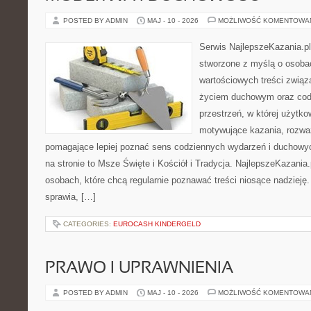
POSTED BY ADMIN
MAJ - 10 - 2026
MOŻLIWOŚĆ KOMENTOWA
Serwis NajlepszeKazania.pl
stworzone z myślą o osoba
wartościowych treści zwią
życiem duchowym oraz codz
przestrzeń, w której użytk
motywujące kazania, rozważ
pomagające lepiej poznać sens codziennych wydarzeń i duchowy
na stronie to Msze Święte i Kościół i Tradycja. NajlepszeKazania
osobach, które chcą regularnie poznawać treści niosące nadzieję
sprawia, […]
CATEGORIES:
EUROCASH KINDERGELD
PRAWO I UPRAWNIENIA
POSTED BY ADMIN
MAJ - 10 - 2026
MOŻLIWOŚĆ KOMENTOWA