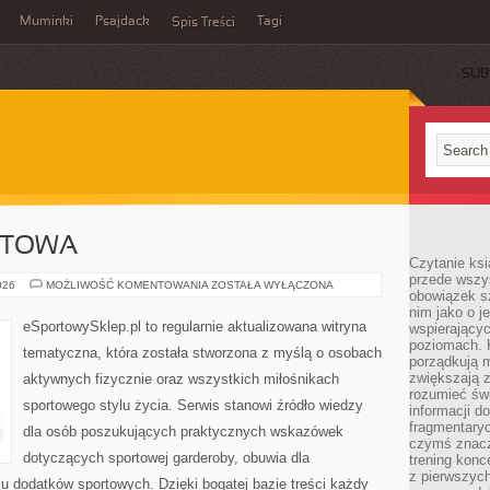
Muminki
Psajdack
Tagi
Spis Treści
SUB
RTOWA
Czytanie ksi
przede wszys
EKO
026
MOŻLIWOŚĆ KOMENTOWANIA
ZOSTAŁA WYŁĄCZONA
obowiązek sz
MODA
SPORTOWA
nim jako o j
eSportowySklep.pl to regularnie aktualizowana witryna
wspierającyc
poziomach. K
tematyczna, która została stworzona z myślą o osobach
porządkują m
zwiększają z
aktywnych fizycznie oraz wszystkich miłośnikach
rozumieć św
sportowego stylu życia. Serwis stanowi źródło wiedzy
informacji do
fragmentaryc
dla osób poszukujących praktycznych wskazówek
czymś znacz
dotyczących sportowej garderoby, obuwia dla
trening konce
z pierwszych
u dodatków sportowych. Dzięki bogatej bazie treści każdy