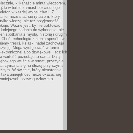
ięcznie, kilkanaście minut wieczorem,
ążki w torbie zamiast bezwiednego
elefon w każdej wolnej chwili. Z
nie może stać się rytuałem, który
 tylko wiedzę, ale też przyjemność i
koju. Ważne jest, by nie traktować
 kolejnego zadania do wykonania, ale
zeń spotkania z myślą, historią i drugim
. Choć technologia zmienia sposób, w
jemy treści, książki nadal zachowują
ozycję. Mogą występować w formie
elektronicznej albo dźwiękowej, lecz ich
a wartość pozostaje ta sama. Dają
ębokiego wejścia w temat, przeżycia
zatrzymania się na dłużej przy czymś
żnym. W świecie, który nieustannie
, taka umiejętność może okazać się
enniejszych przewag człowieka.