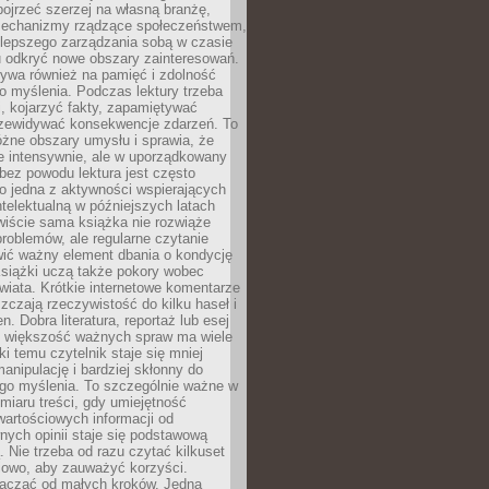
ojrzeć szerzej na własną branżę,
echanizmy rządzące społeczeństwem,
 lepszego zarządzania sobą w czasie
u odkryć nowe obszary zainteresowań.
ływa również na pamięć i zdolność
o myślenia. Podczas lektury trzeba
i, kojarzyć fakty, zapamiętywać
przewidywać konsekwencje zdarzeń. To
óżne obszary umysłu i sprawia, że
e intensywnie, ale w uporządkowany
bez powodu lektura jest często
o jedna z aktywności wspierających
telektualną w późniejszych latach
wiście sama książka nie rozwiąże
roblemów, ale regularne czytanie
ić ważny element dbania o kondycję
siążki uczą także pokory wobec
wiata. Krótkie internetowe komentarze
zczają rzeczywistość do kilku haseł i
. Dobra literatura, reportaż lub esej
e większość ważnych spraw ma wiele
ki temu czytelnik staje się mniej
anipulację i bardziej skłonny do
go myślenia. To szczególnie ważne w
iaru treści, gdy umiejętność
wartościowych informacji od
ych opinii staje się podstawową
 Nie trzeba od razu czytać kilkuset
iowo, aby zauważyć korzyści.
acząć od małych kroków. Jedna