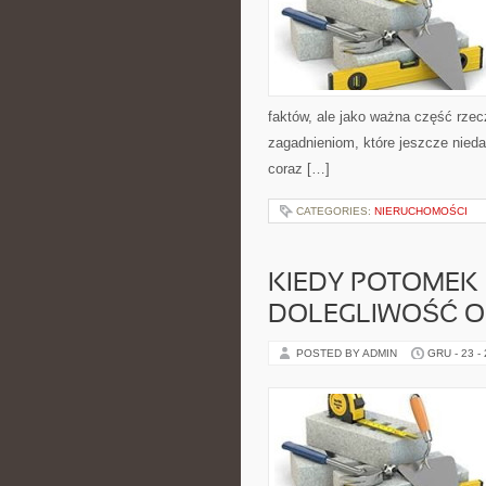
faktów, ale jako ważna część rze
zagadnieniom, które jeszcze nieda
coraz […]
CATEGORIES:
NIERUCHOMOŚCI
KIEDY POTOMEK
DOLEGLIWOŚĆ O
POSTED BY ADMIN
GRU - 23 -