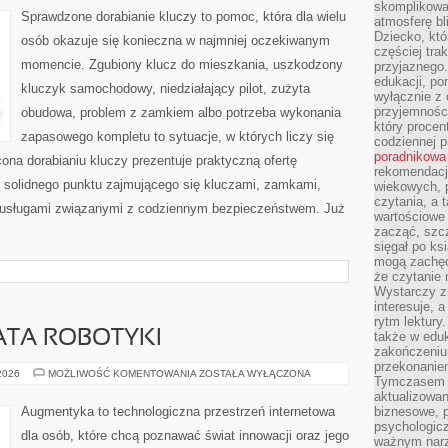
skomplikowan
Sprawdzone dorabianie kluczy to pomoc, która dla wielu
atmosferę bl
Dziecko, któ
osób okazuje się konieczna w najmniej oczekiwanym
częściej trak
momencie. Zgubiony klucz do mieszkania, uszkodzony
przyjaznego.
edukacji, po
kluczyk samochodowy, niedziałający pilot, zużyta
wyłącznie z 
przyjemnośc
obudowa, problem z zamkiem albo potrzeba wykonania
który procent
zapasowego kompletu to sytuacje, w których liczy się
codziennej p
poradnikowa
ona dorabianiu kluczy prezentuje praktyczną ofertę
rekomendacj
ą solidnego punktu zajmującego się kluczami, zamkami,
wiekowych, 
czytania, a 
usługami związanymi z codziennym bezpieczeństwem. Już
wartościowe 
zacząć, szcz
sięgał po k
mogą zachęc
że czytanie n
Wystarczy z
interesuje, 
rytm lektury
ATA ROBOTYKI
także w eduk
zakończeniu 
przekonanie
NOWINKI
 2026
MOŻLIWOŚĆ KOMENTOWANIA
ZOSTAŁA WYŁĄCZONA
Tymczasem w
ZE
ŚWIATA
aktualizowan
ROBOTYKI
Augmentyka to technologiczna przestrzeń internetowa
biznesowe, 
psychologicz
dla osób, które chcą poznawać świat innowacji oraz jego
ważnym narz