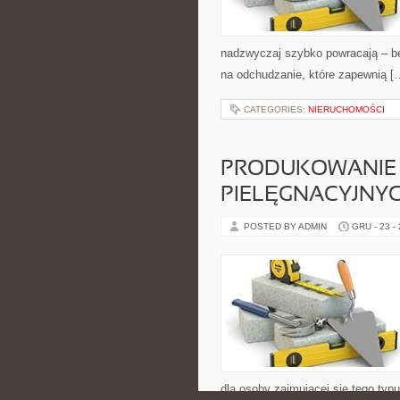
nadzwyczaj szybko powracają – be
na odchudzanie, które zapewnią [
CATEGORIES:
NIERUCHOMOŚCI
PRODUKOWANIE 
PIELĘGNACYJNY
POSTED BY ADMIN
GRU - 23 -
dla osoby zajmującej się tego typ