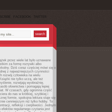
SCRIBE
FACEBOOK
TWITTER
ążek przez wiele lat było uznawane
tkim za formę rozrywki albo
kolny. Dziś coraz częściej mówi się o
ednej z najważniejszych czynności
h rozwój człowieka na wielu
siążki nie tylko uczą, ale też
yślenie, rozwijają wyobraźnię,
asób słownictwa i pomagają lepiej
iat. W czasach, gdy ogromna część
ciera do nas w krótkiej, szybkiej i
znej formie, spokojna lektura staje się
nie cenniejszym niż tylko hobby. To
ntracji, refleksji i cierpliwości. Jednym
 efektów regularnego czytania jest