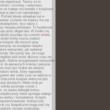
ej organizacji. Tworzy za to
iskości, rozmowy i uważności.
re od małego ma kontakt z książkami,
tuje je jako coś naturalnego i
 Później łatwiej odnajduje się w
nieważ czytanie nie kojarzy mu się
obowiązkiem, lecz także z
ią i bezpieczeństwem. To fundament,
uje przez długie lata. W środku tej
raktyki przydaje się czasem
strona
dzięki której można znaleźć
e książek dla różnych grup
pomysły na rozwijanie nawyku
także wskazówki, jak wybierać
tytuły. Nie każdy wie, od czego
ególnie jeśli przez dłuższy czas nie
siążki. Dobrze przygotowane wskazówki
ić do pierwszych kroków i pokazać,
ie musi być trudne ani elitarne.
naleźć temat, który naprawdę
a potem dać sobie czas na wejście w
. Znaczenie książek widoczne jest
acji dorosłych. Wiele osób po
szkoły przestaje czytać z
m, że nauka dobiegła końca.
spółczesny świat wymaga stałego
ia wiedzy i kompetencji. Książki
popularnonaukowe, historyczne,
ne czy biograficzne mogą stać się
ędziem rozwoju osobistego.