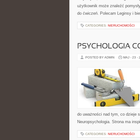
użytkownik może znaleźć pomysły
do ćwiczeń. Polecam Leginsy i bie
CATEGORIES:
NIERUCHOMOŚCI
PSYCHOLOGIA C
POSTED BY ADMIN
MAJ - 23 -
do uważności nad tym, co dzieje s
Neuropsychologia. Strona ma inspi
CATEGORIES:
NIERUCHOMOŚCI