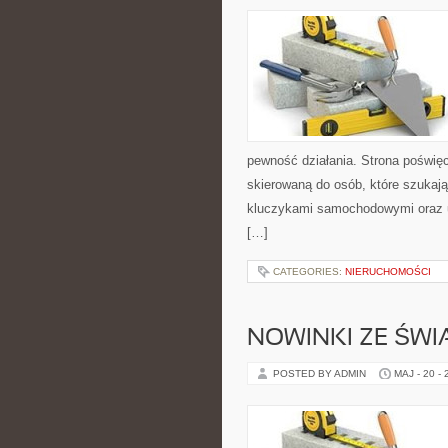
pewność działania. Strona poświęc
skierowaną do osób, które szukaj
kluczykami samochodowymi oraz 
[…]
CATEGORIES:
NIERUCHOMOŚCI
NOWINKI ZE ŚWI
POSTED BY ADMIN
MAJ - 20 -