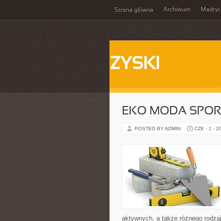
Archiwum
Madryt
Strona główna
ZYSKI
EKO MODA SPO
POSTED BY ADMIN
CZE - 1 - 2
aktywnych, a także różnego rodzaj