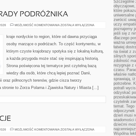
Szczególne 
obyczajowe, 
które pokazu
RADY PODRÓŻNIKA
uniwersalne 
zwrócić uwag
uczy empatii
PRAKTYCZNE
 2026
MOŻLIWOŚĆ KOMENTOWANIA
ZOSTAŁA WYŁĄCZONA
PORADY
poznajemy j
PODRÓŻNIKA
jeśli się z 
kraje nordyckie to region, które od dawna przyciąga
dlaczego pos
ważna umieję
osoby marzące o podróżach. To część kontynentu, w
łatwiej dost
którym czyste krajobrazy spotyka się z lokalną kulturą,
na świat z z
silnych spor
a każda przygoda może stać się inspirującą historią.
zdolność ma 
rezygnuje z 
Strona poświęcona tej tematyce jest czytelną bazą
czasu. Parad
wiedzy dla osób, które chcą lepiej poznać Danii,
właśnie natło
sprawiają, iż
dii oraz północnych terenów, gdzie cisza tworzy
potrzebne. K
 stronie to Zorza Polarna i Zjawiska Natury i Miasta […]
potrafi wyci
odzyskać po
przeskakiwa
czytelnik za
temat. Tego 
odpoczynek 
dzień musi r
CJE
wiadomości i
dziećmi moż
najcenniejsz
PRAWO
 2026
MOŻLIWOŚĆ KOMENTOWANIA
ZOSTAŁA WYŁĄCZONA
I
Wspólna lekt
REGULACJE