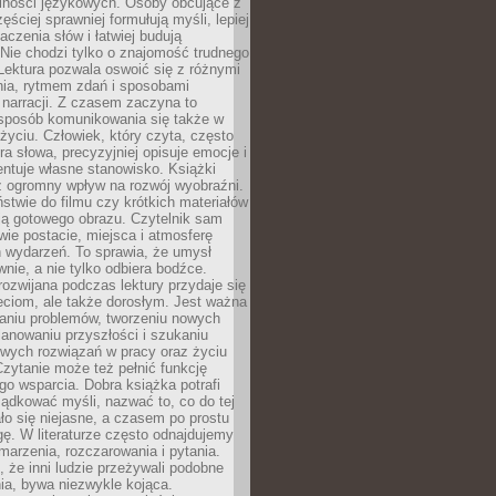
lności językowych. Osoby obcujące z
ęściej sprawniej formułują myśli, lepiej
aczenia słów i łatwiej budują
Nie chodzi tylko o znajomość trudnego
Lektura pozwala oswoić się z różnymi
nia, rytmem zdań i sposobami
narracji. Z czasem zaczyna to
sposób komunikowania się także w
yciu. Człowiek, który czyta, często
era słowa, precyzyjniej opisuje emocje i
entuje własne stanowisko. Książki
ż ogromny wpływ na rozwój wyobraźni.
stwie do filmu czy krótkich materiałów
ją gotowego obrazu. Czytelnik sam
wie postacie, miejsca i atmosferę
 wydarzeń. To sprawia, że umysł
wnie, a nie tylko odbiera bodźce.
ozwijana podczas lektury przydaje się
ieciom, ale także dorosłym. Jest ważna
aniu problemów, tworzeniu nowych
anowaniu przyszłości i szukaniu
owych rozwiązań w pracy oraz życiu
zytanie może też pełnić funkcję
o wsparcia. Dobra książka potrafi
ądkować myśli, nazwać to, co do tej
o się niejasne, a czasem po prostu
gę. W literaturze często odnajdujemy
 marzenia, rozczarowania i pytania.
że inni ludzie przeżywali podobne
ia, bywa niezwykle kojąca.