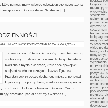
poprawa zdo
książkami cz
, które pomogą mu w wyborze odpowiedniego wyposażenia
rozumieją zn
lizna sportowa i Buty sportowe. Na stronie […]
wypowiedzi. 
słownictwa. 
stylami pisa
prowadzenia 
wpływać na 
codziennym ż
trafniej dobi
ODZIENNOŚCI
lepiej argum
mają równie
W przeciwień
PSYCHOLOGIA
 2026
MOŻLIWOŚĆ KOMENTOWANIA
ZOSTAŁA WYŁĄCZONA
CODZIENNOŚCI
wideo nie da
tworzy w gło
Tęczowa Przystań to serwis, w którym tematyka emocji
opisywanych
pracuje akty
spotyka się z codziennym życiem. To blog internetowy
Wyobraźnia r
tworzona z myślą o osobach, które chcą spokojniej
nie tylko dz
w rozwiązyw
spojrzeć na własne przeżycia. Nazwa Tęczowa
pomysłów, pl
Przystań dobrze oddaje ducha tego miejsca, ponieważ
niestandard
osobistym. C
kojarzy się z odpoczynkiem, a jednocześnie zaprasza
emocjonalneg
pomóc uporz
ię w człowieku. Polecamy Nowinki i Badania i Mózg i
pory wydawał
rujący charakter i porusza tematy związane z […]
przynieść ul
własne lęki,
Świadomość, 
doświadczen