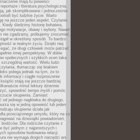
znaczenie mają tu powieści
reportaże i literatura psychologiczna,
ją, jak skomplikowane i jednocześnie
potrafi być ludzkie życie. Warto
ę na jeszcze jeden aspekt. Czytanie
. Kiedy śledzimy historię bohatera,
ego motywacje, obawy i wybory. Nawet
nim nie zgadzamy, próbujemy zrozumieć,
tąpił w określony sposób. To bardzo
tność w realnym życiu. Dzięki niej
rzegać, że drugi człowiek może patrzeć
upełnie innej perspektywy. W dobie
ów społecznych i szybkich ocen taka
szczególną wartość. Wielu ludzi
czytania, tłumacząc się brakiem
oks polega jednak na tym, że to
k informacji i ciągłe rozproszenie
 książki stają się jeszcze bardziej
ilkanaście minut lektury dziennie
szyć, spowolnić tempo myśli i pomóc
czucie skupienia. Zamiast
ć od jednego nagłówka do drugiego,
nurza się w jedną opowieść lub jeden
rodzaju skupienie działa jak
dla przeciążonego umysłu, który na co
eagować na dziesiątki powiadomień,
 bodźców. Dla rodziców czytanie z
e być jednym z najprostszych i
ych sposobów budowania relacji.
ura nie wymaga drogich narzędzi ani