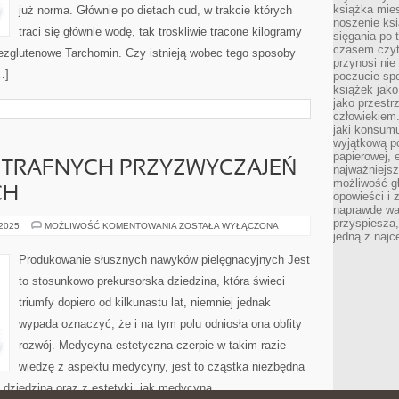
książka mies
już norma. Głównie po dietach cud, w trakcie których
noszenie ksi
traci się głównie wodę, tak troskliwie tracone kilogramy
sięgania po t
czasem czyta
zglutenowe Tarchomin. Czy istnieją wobec tego sposoby
przynosi nie
…]
poczucie spo
książek jako
jako przestr
człowiekiem
jaki konsumu
wyjątkową p
papierowej, 
TRAFNYCH PRZYZWYCZAJEŃ
najważniejsz
możliwość gł
CH
opowieści i 
naprawdę wa
przyspiesza
PRODUKOWANIE
 2025
MOŻLIWOŚĆ KOMENTOWANIA
ZOSTAŁA WYŁĄCZONA
TRAFNYCH
jedną z najc
PRZYZWYCZAJEŃ
PIELĘGNACYJNYCH
Produkowanie słusznych nawyków pielęgnacyjnych Jest
to stosunkowo prekursorska dziedzina, która świeci
triumfy dopiero od kilkunastu lat, niemniej jednak
wypada oznaczyć, że i na tym polu odniosła ona obfity
rozwój. Medycyna estetyczna czerpie w takim razie
wiedzę z aspektu medycyny, jest to cząstka niezbędna
u dziedziną oraz z estetyki, jak medycyna