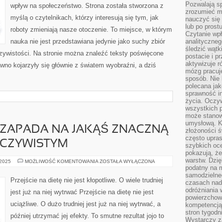
Pozwalają sp
wpływ na społeczeństwo. Strona została stworzona z
zrozumieć m
myślą o czytelnikach, którzy interesują się tym, jak
nauczyć się
lub po prost
roboty zmieniają nasze otoczenie. To miejsce, w którym
Czytanie wp
nauka nie jest przedstawiana jedynie jako suchy zbiór
analityczneg
śledzić wątk
czywistości. Na stronie można znaleźć teksty poświęcone
postacie i 
aktywizuje r
wno kojarzyły się głównie z światem wyobraźni, a dziś
mózg pracuj
sposób. Nie 
polecana jak
sprawność in
życia. Oczy
wszystkich p
może stanow
umysłową. K
 ZAPADA NA JAKĄŚ ZNACZNĄ
złożoności ś
często upras
CZYWISTYM
szybkich ocen
pokazują, ż
warstw. Dzię
KIEDY
 2025
MOŻLIWOŚĆ KOMENTOWANIA
ZOSTAŁA WYŁĄCZONA
POTOMEK
podatny na m
ZAPADA
samodzielne
NA
Przejście na dietę nie jest kłopotliwe. O wiele trudniej
czasach nadm
JAKĄŚ
ZNACZNĄ
odróżniania 
jest już na niej wytrwać Przejście na dietę nie jest
DOLEGLIWOŚĆ
powierzchown
OCZYWISTYM
uciążliwe. O dużo trudniej jest już na niej wytrwać, a
kompetencją.
stron tygodn
później utrzymać jej efekty. To smutne rezultat jojo to
Wystarczy z