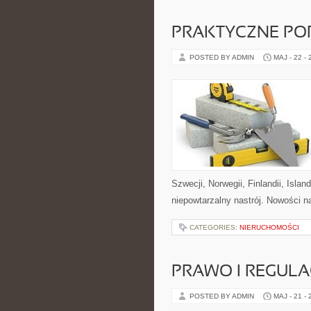
PRAKTYCZNE PO
POSTED BY ADMIN
MAJ - 22 -
Szwecji, Norwegii, Finlandii, Islan
niepowtarzalny nastrój. Nowości na
CATEGORIES:
NIERUCHOMOŚCI
PRAWO I REGULA
POSTED BY ADMIN
MAJ - 21 -