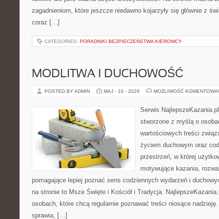
zagadnieniom, które jeszcze niedawno kojarzyły się głównie z św
coraz […]
CATEGORIES:
PORADNIKI BEZPIECZEŃSTWA KIEROWCY
MODLITWA I DUCHOWOŚĆ
POSTED BY ADMIN
MAJ - 10 - 2026
MOŻLIWOŚĆ KOMENTOWA
Serwis NajlepszeKazania.pl
stworzone z myślą o osoba
wartościowych treści zwią
życiem duchowym oraz codz
przestrzeń, w której użytk
motywujące kazania, rozważ
pomagające lepiej poznać sens codziennych wydarzeń i duchowy
na stronie to Msze Święte i Kościół i Tradycja. NajlepszeKazania
osobach, które chcą regularnie poznawać treści niosące nadzieję
sprawia, […]