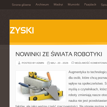
Archiwum
Madryt
Muminki
Psajdack
Strona główna
Spis
ZYSKI
NOWINKI ZE ŚWIATA ROBOTYKI
POSTED BY ADMIN
MAJ - 20 - 2026
MOŻLIWOŚĆ KOMENTOWA
Augmentyka to technologicz
dla osób, które chcą pozna
wpływ na społeczeństwo. St
myślą o czytelnikach, którzy
roboty zmieniają nasze oto
nauka nie jest przedstawian
faktów, ale jako ważna część rzeczywistości. Na stronie można 