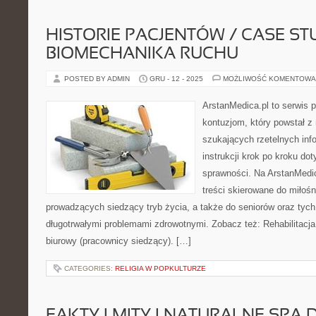
HISTORIE PACJENTÓW / CASE STU
BIOMECHANIKA RUCHU
POSTED BY ADMIN
GRU - 12 - 2025
MOŻLIWOŚĆ KOMENTOWA
ArstanMedica.pl to serwis p
kontuzjom, który powstał 
szukających rzetelnych info
instrukcji krok po kroku do
sprawności. Na ArstanMedi
treści skierowane do miłośn
prowadzących siedzący tryb życia, a także do seniorów oraz tych
długotrwałymi problemami zdrowotnymi. Zobacz też: Rehabilitacja 
biurowy (pracownicy siedzący). […]
CATEGORIES:
RELIGIA W POPKULTURZE