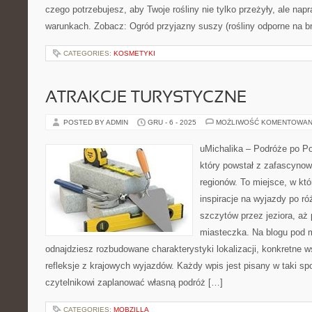
czego potrzebujesz, aby Twoje rośliny nie tylko przeżyły, ale na
warunkach. Zobacz: Ogród przyjazny suszy (rośliny odporne na br
CATEGORIES:
KOSMETYKI
ATRAKCJE TURYSTYCZNE
POSTED BY ADMIN
GRU - 6 - 2025
MOŻLIWOŚĆ KOMENTOWAN
uMichalika – Podróże po Po
który powstał z zafascynow
regionów. To miejsce, w któ
inspiracje na wyjazdy po ró
szczytów przez jeziora, aż
miasteczka. Na blogu pod 
odnajdziesz rozbudowane charakterystyki lokalizacji, konkretne 
refleksje z krajowych wyjazdów. Każdy wpis jest pisany w taki s
czytelnikowi zaplanować własną podróż […]
CATEGORIES:
MOBZILLA