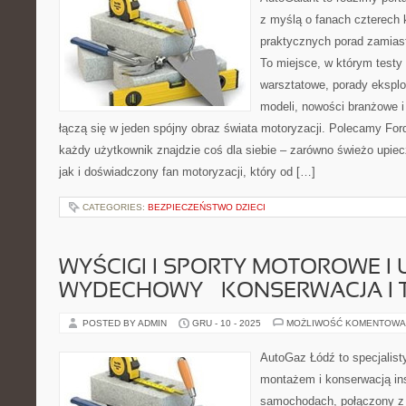
z myślą o fanach czterech 
praktycznych porad zamias
To miejsce, w którym testy
warsztatowe, porady eksplo
modeli, nowości branżowe 
łączą się w jeden spójny obraz świata motoryzacji. Polecamy Ford
każdy użytkownik znajdzie coś dla siebie – zarówno świeżo upie
jak i doświadczony fan motoryzacji, który od […]
CATEGORIES:
BEZPIECZEŃSTWO DZIECI
WYŚCIGI I SPORTY MOTOROWE I
WYDECHOWY – KONSERWACJA I 
POSTED BY ADMIN
GRU - 10 - 2025
MOŻLIWOŚĆ KOMENTOWA
AutoGaz Łódź to specjalist
montażem i konserwacją in
samochodach, połączony z