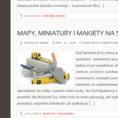
towarzyszenie dziecku w rozwoju – to przestrzeń dla […]
CATEGORIES:
ZDROWIE PIERSI
MAPY, MINIATURY I MAKIETY NA 
POSTED BY ADMIN
GRU - 12 - 2025
MOŻLIWOŚĆ KOMENTOWA
GryFabularne.pl to strona 
wyobraźni, spotkaniom przy
praktycznym poradnikom dla
centrum, w którym zamiłowa
konkretnymi zasobami pom
kampanie na zaawansowany
wprowadzać do hobby zupełnie nowe osoby. Na GryFabularne.pl 
poradniki dla Mistrzów Gry, które krok po kroku pokazują, jak budo
prowadzić zespołem bohaterów, jak podkręcać […]
CATEGORIES:
MASZYNY I AKCESORIA