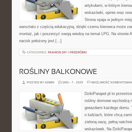
artykułami, w którym kiero
wskazówki, opinie oraz now
Strona spaja w jednym mie
warsztatu z częścią edukacyjną, dzięki czemu kierowca może za
montaż, jak i poszerzyć swoją wiedzę na temat LPG. Na stronie
nacisk położony jest […]
CATEGORIES:
FASHION DIY I PRZERÓBKI
ROŚLINY BALKONOWE
POSTED BY ADMIN
GRU - 7 - 2025
MOŻLIWOŚĆ KOMENTOWAN
DzikiParapet.pl to przestrz
rośliny domowe wychodzą na
gwiazdami każdego domu. T
o ludziach, które chcą zam
zieloną oazę, pełną natchni
wskazówek. Na DzikiParape