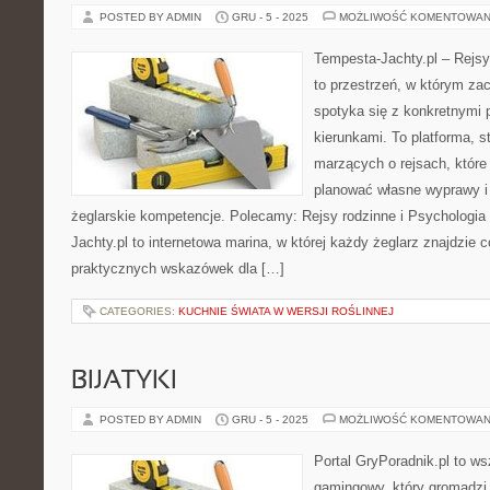
POSTED BY ADMIN
GRU - 5 - 2025
MOŻLIWOŚĆ KOMENTOWAN
Tempesta-Jachty.pl – Rejsy
to przestrzeń, w którym za
spotyka się z konkretnymi 
kierunkami. To platforma, 
marzących o rejsach, które
planować własne wyprawy i 
żeglarskie kompetencje. Polecamy: Rejsy rodzinne i Psychologia
Jachty.pl to internetowa marina, w której każdy żeglarz znajdzie c
praktycznych wskazówek dla […]
CATEGORIES:
KUCHNIE ŚWIATA W WERSJI ROŚLINNEJ
BIJATYKI
POSTED BY ADMIN
GRU - 5 - 2025
MOŻLIWOŚĆ KOMENTOWAN
Portal GryPoradnik.pl to w
gamingowy, który gromadzi 