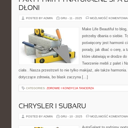
FAKTY I MITY I NATURALNE SPA 
DŁONI
POSTED BY ADMIN
GRU - 11 - 2025
MOŻLIWOŚĆ KOMENTOWA
Make Life Beautiful to blog,
potrzeby dbania o siebie. T
poświęcony jest harmonii ci
porady, jak dbać o cerę, a
które ułatwiają w drodze d
Tworzenie mebli z palet i N
ciała . Nasza przestrzeń to nie tylko makijaż, ale także harmonia.
dotyczące zdrowia, bo blask zaczyna […]
CATEGORIES:
ZDROWIE I KONDYCJA TANCERZA
CHRYSLER I SUBARU
POSTED BY ADMIN
GRU - 10 - 2025
MOŻLIWOŚĆ KOMENTOWA
AutoGalant to rodzimy port