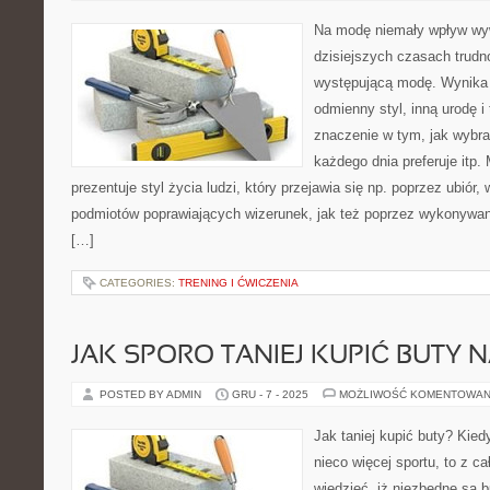
Na modę niemały wpływ wyw
dzisiejszych czasach trudn
występującą modę. Wynika t
odmienny styl, inną urodę i
znaczenie w tym, jak wybra
każdego dnia preferuje itp
prezentuje styl życia ludzi, który przejawia się np. poprzez ubiór
podmiotów poprawiających wizerunek, jak też poprzez wykonywani
[…]
CATEGORIES:
TRENING I ĆWICZENIA
JAK SPORO TANIEJ KUPIĆ BUTY N
POSTED BY ADMIN
GRU - 7 - 2025
MOŻLIWOŚĆ KOMENTOWAN
Jak taniej kupić buty? Kie
nieco więcej sportu, to z 
wiedzieć, iż niezbędne są 