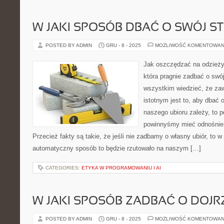
W JAKI SPOSÓB DBAĆ O SWÓJ ST
POSTED BY ADMIN
GRU - 8 - 2025
MOŻLIWOŚĆ KOMENTOWAN
Jak oszczędzać na odzieży?
która pragnie zadbać o swój
wszystkim wiedzieć, że z
istotnym jest to, aby dbać 
naszego ubioru zależy, to 
powinnyśmy mieć odnośnie t
Przecież fakty są takie, że jeśli nie zadbamy o własny ubiór, to 
automatyczny sposób to będzie rzutowało na naszym […]
CATEGORIES:
ETYKA W PROGRAMOWANIU I AI
W JAKI SPOSÓB ZADBAĆ O DOJR
POSTED BY ADMIN
GRU - 8 - 2025
MOŻLIWOŚĆ KOMENTOWAN