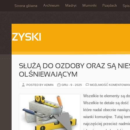
Archiwum
Madryt
Muminki
Psajdack
Strona główna
Spis
ZYSKI
SŁUŻĄ DO OZDOBY ORAZ SĄ NI
OLŚNIEWAJĄCYM
POSTED BY ADMIN
GRU - 9 - 2025
MOŻLIWOŚĆ KOMENTOWAN
Wszelkie te elementy są do
Wszelkie te detale są dość 
które nadal obecnie nawiąz
wianki komunijne. Tutaj te
najczęściej przecież nadmi