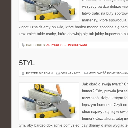
wszyscy bardzo dobrze wiem
łatwo trafić na buty sporto
martensy, które spowodują,
kłopotu znajdziemy obuwie, które bardzo mocno spodoba się nam
zrozumieć takie osoby, które obawiają się tak jakby kupowania bu
CATEGORIES:
ARTYKUŁY SPONSOROWANE
STYL
POSTED BY ADMIN
GRU - 4 - 2025
MOŻLIWOŚĆ KOMENTOWAN
Jak dbać o swoją twarz? Ch
humor? Cóż, prawda jest tak
rozwiązań, dzięki którym f
lepszym humorze. Czyli co 
chce najzwyczajniej w świe
humor? Cóż, akurat tutaj m
tym, aby bardzo dokładnie pomyśleć, czy dbamy o swój wygląd 