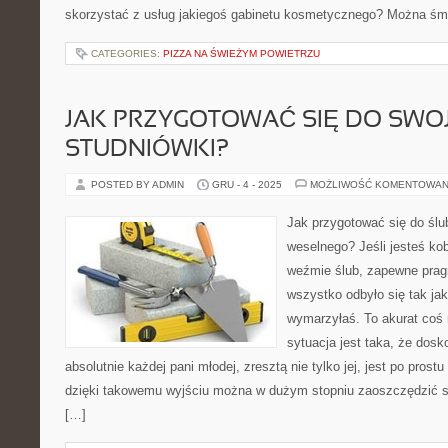
skorzystać z usług jakiegoś gabinetu kosmetycznego? Można śm
CATEGORIES:
PIZZA NA ŚWIEŻYM POWIETRZU
JAK PRZYGOTOWAĆ SIĘ DO SWOJ
STUDNIÓWKI?
POSTED BY ADMIN
GRU - 4 - 2025
MOŻLIWOŚĆ KOMENTOWAN
Jak przygotować się do ślu
weselnego? Jeśli jesteś kob
weźmie ślub, zapewne prag
wszystko odbyło się tak jak
wymarzyłaś. To akurat co
sytuacja jest taka, że dos
absolutnie każdej pani młodej, zresztą nie tylko jej, jest po prost
dzięki takowemu wyjściu można w dużym stopniu zaoszczędzić s
[…]