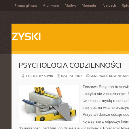
Archiwum
Madryt
Muminki
Psajdack
Strona główna
Spis
ZYSKI
PSYCHOLOGIA CODZIENNOŚCI
POSTED BY ADMIN
MAJ - 23 - 2026
MOŻLIWOŚĆ KOMENTOWA
Tęczowa Przystań to serwi
spotyka się z codziennym ż
tworzona z myślą o osobach
spojrzeć na własne przeży
Przystań dobrze oddaje du
kojarzy się z odpoczynkiem
do uważności nad tym, co dzieje się w człowieku. Polecamy Nowin