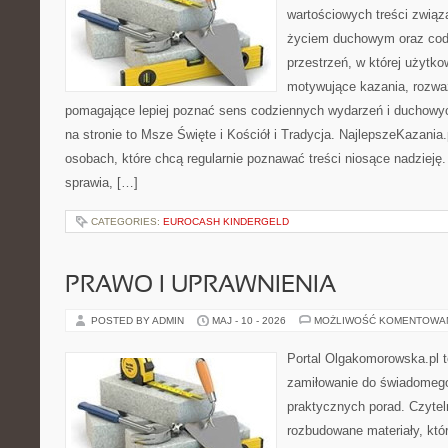
wartościowych treści zwią
życiem duchowym oraz codz
przestrzeń, w której użytk
motywujące kazania, rozważ
pomagające lepiej poznać sens codziennych wydarzeń i duchowy
na stronie to Msze Święte i Kościół i Tradycja. NajlepszeKazania
osobach, które chcą regularnie poznawać treści niosące nadzieję
sprawia, […]
CATEGORIES:
EUROCASH KINDERGELD
PRAWO I UPRAWNIENIA
POSTED BY ADMIN
MAJ - 10 - 2026
MOŻLIWOŚĆ KOMENTOWA
Portal Olgakomorowska.pl t
zamiłowanie do świadomego 
praktycznych porad. Czytel
rozbudowane materiały, któr