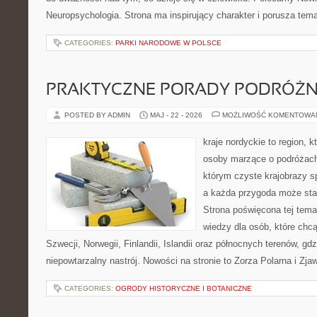
Neuropsychologia. Strona ma inspirujący charakter i porusza tem
CATEGORIES:
PARKI NARODOWE W POLSCE
PRAKTYCZNE PORADY PODRÓŻN
POSTED BY ADMIN
MAJ - 22 - 2026
MOŻLIWOŚĆ KOMENTOWA
kraje nordyckie to region, 
osoby marzące o podróżach
którym czyste krajobrazy sp
a każda przygoda może stać 
Strona poświęcona tej tema
wiedzy dla osób, które chcą
Szwecji, Norwegii, Finlandii, Islandii oraz północnych terenów, gd
niepowtarzalny nastrój. Nowości na stronie to Zorza Polarna i Zja
CATEGORIES:
OGRODY HISTORYCZNE I BOTANICZNE