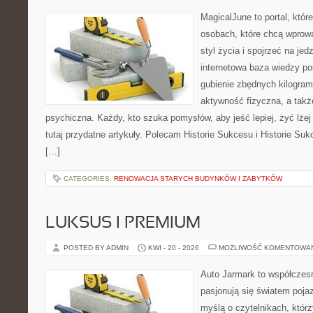
MagicalJune to portal, któr
osobach, które chcą wprowa
styl życia i spojrzeć na je
internetowa baza wiedzy p
gubienie zbędnych kilogram
aktywność fizyczna, a takż
psychiczna. Każdy, kto szuka pomysłów, aby jeść lepiej, żyć lżej 
tutaj przydatne artykuły. Polecam Historie Sukcesu i Historie Su
[…]
CATEGORIES:
RENOWACJA STARYCH BUDYNKÓW I ZABYTKÓW
LUKSUS I PREMIUM
POSTED BY ADMIN
KWI - 20 - 2026
MOŻLIWOŚĆ KOMENTOWA
Auto Jarmark to współczesn
pasjonują się światem poja
myślą o czytelnikach, któr