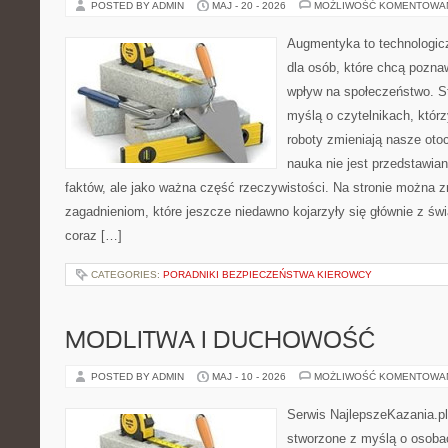
POSTED BY ADMIN
MAJ - 20 - 2026
MOŻLIWOŚĆ KOMENTOWA
Augmentyka to technologicz
dla osób, które chcą pozna
wpływ na społeczeństwo. St
myślą o czytelnikach, którzy
roboty zmieniają nasze oto
nauka nie jest przedstawian
faktów, ale jako ważna część rzeczywistości. Na stronie można 
zagadnieniom, które jeszcze niedawno kojarzyły się głównie z św
coraz […]
CATEGORIES:
PORADNIKI BEZPIECZEŃSTWA KIEROWCY
MODLITWA I DUCHOWOŚĆ
POSTED BY ADMIN
MAJ - 10 - 2026
MOŻLIWOŚĆ KOMENTOWA
Serwis NajlepszeKazania.pl
stworzone z myślą o osoba