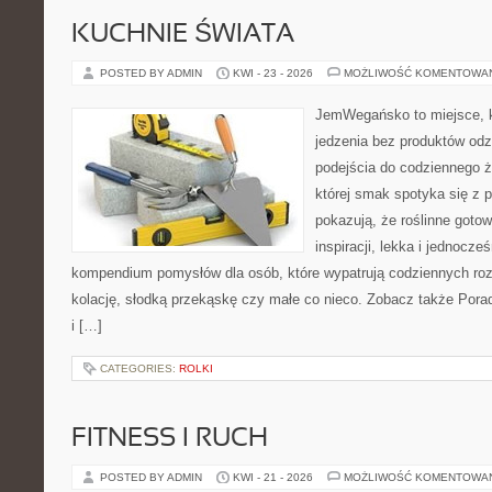
KUCHNIE ŚWIATA
POSTED BY ADMIN
KWI - 23 - 2026
MOŻLIWOŚĆ KOMENTOWA
JemWegańsko to miejsce, kt
jedzenia bez produktów od
podejścia do codziennego ż
której smak spotyka się z p
pokazują, że roślinne goto
inspiracji, lekka i jednocz
kompendium pomysłów dla osób, które wypatrują codziennych roz
kolację, słodką przekąskę czy małe co nieco. Zobacz także Pora
i […]
CATEGORIES:
ROLKI
FITNESS I RUCH
POSTED BY ADMIN
KWI - 21 - 2026
MOŻLIWOŚĆ KOMENTOWA