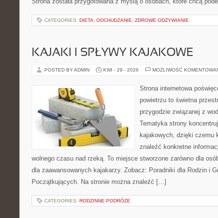
Strona została przygotowana z myślą o osobach, które chcą po
CATEGORIES:
DIETA, ODCHUDZANIE, ZDROWE ODŻYWIANIE
KAJAKI I SPŁYWY KAJAKOWE
POSTED BY ADMIN
KWI - 29 - 2026
MOŻLIWOŚĆ KOMENTOWA
Strona internetowa poświęc
powietrzu to świetna przest
przygodzie związanej z wod
Tematyka strony koncentru
kajakowych, dzięki czemu
znaleźć konkretne informac
wolnego czasu nad rzeką. To miejsce stworzone zarówno dla osób
dla zaawansowanych kajakarzy. Zobacz: Poradniki dla Rodzin i Gr
Początkujących. Na stronie można znaleźć […]
CATEGORIES:
RODZINNE PODRÓŻE