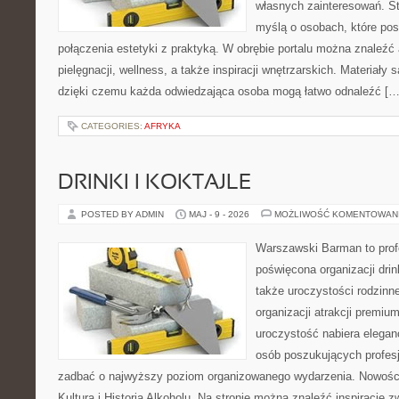
własnych zainteresowań. St
myślą o osobach, które pos
połączenia estetyki z praktyką. W obrębie portalu można znaleźć 
pielęgnacji, wellness, a także inspiracji wnętrzarskich. Materiały
dzięki czemu każda odwiedzająca osoba mogą łatwo odnaleźć […
CATEGORIES:
AFRYKA
DRINKI I KOKTAJLE
POSTED BY ADMIN
MAJ - 9 - 2026
MOŻLIWOŚĆ KOMENTOWAN
Warszawski Barman to profe
poświęcona organizacji drin
także uroczystości rodzinne
organizacji atrakcji premiu
uroczystość nabiera eleganc
osób poszukujących profesj
zadbać o najwyższy poziom organizowanego wydarzenia. Nowości
Kultura i Historia Alkoholu. Na stronie można znaleźć inspiracje