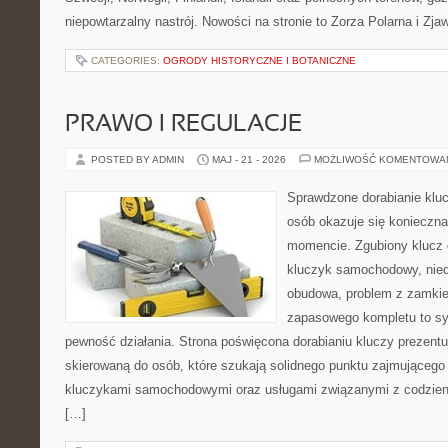
niepowtarzalny nastrój. Nowości na stronie to Zorza Polarna i Zja
CATEGORIES:
OGRODY HISTORYCZNE I BOTANICZNE
PRAWO I REGULACJE
POSTED BY ADMIN
MAJ - 21 - 2026
MOŻLIWOŚĆ KOMENTOWA
Sprawdzone dorabianie kluc
osób okazuje się konieczn
momencie. Zgubiony klucz 
kluczyk samochodowy, niedz
obudowa, problem z zamkie
zapasowego kompletu to syt
pewność działania. Strona poświęcona dorabianiu kluczy prezentu
skierowaną do osób, które szukają solidnego punktu zajmującego
kluczykami samochodowymi oraz usługami związanymi z codzie
[…]