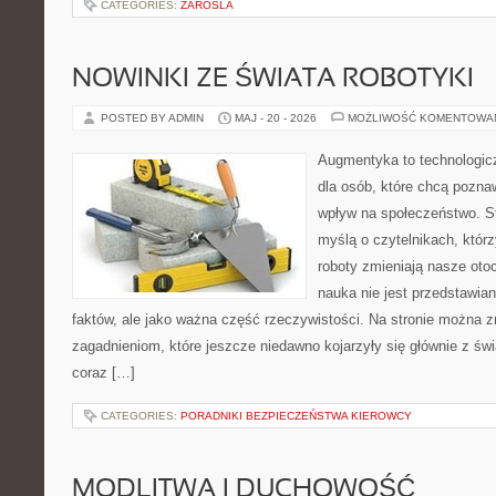
CATEGORIES:
ZAROSLA
NOWINKI ZE ŚWIATA ROBOTYKI
POSTED BY ADMIN
MAJ - 20 - 2026
MOŻLIWOŚĆ KOMENTOWA
Augmentyka to technologicz
dla osób, które chcą pozna
wpływ na społeczeństwo. St
myślą o czytelnikach, którzy
roboty zmieniają nasze oto
nauka nie jest przedstawian
faktów, ale jako ważna część rzeczywistości. Na stronie można 
zagadnieniom, które jeszcze niedawno kojarzyły się głównie z św
coraz […]
CATEGORIES:
PORADNIKI BEZPIECZEŃSTWA KIEROWCY
MODLITWA I DUCHOWOŚĆ