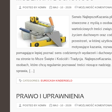
POSTED BY ADMIN
MAJ - 10 - 2026
MOŻLIWOŚĆ KOMENTOWA
Serwis NajlepszeKazania.pl
stworzone z myślą o osoba
wartościowych treści zwią
życiem duchowym oraz codz
przestrzeń, w której użytk
motywujące kazania, rozważ
pomagające lepiej poznać sens codziennych wydarzeń i duchowy
na stronie to Msze Święte i Kościół i Tradycja. NajlepszeKazania
osobach, które chcą regularnie poznawać treści niosące nadzieję
sprawia, […]
CATEGORIES:
EUROCASH KINDERGELD
PRAWO I UPRAWNIENIA
POSTED BY ADMIN
MAJ - 10 - 2026
MOŻLIWOŚĆ KOMENTOWA