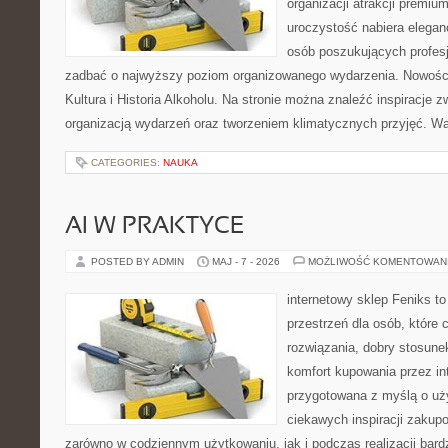
organizacji atrakcji premiu
uroczystość nabiera eleganc
osób poszukujących profesj
zadbać o najwyższy poziom organizowanego wydarzenia. Nowości
Kultura i Historia Alkoholu. Na stronie można znaleźć inspiracje
organizacją wydarzeń oraz tworzeniem klimatycznych przyjęć. 
CATEGORIES:
NAUKA
AI W PRAKTYCE
POSTED BY ADMIN
MAJ - 7 - 2026
MOŻLIWOŚĆ KOMENTOWAN
internetowy sklep Feniks to
przestrzeń dla osób, które
rozwiązania, dobry stosune
komfort kupowania przez int
przygotowana z myślą o uż
ciekawych inspiracji zakup
zarówno w codziennym użytkowaniu, jak i podczas realizacji bard