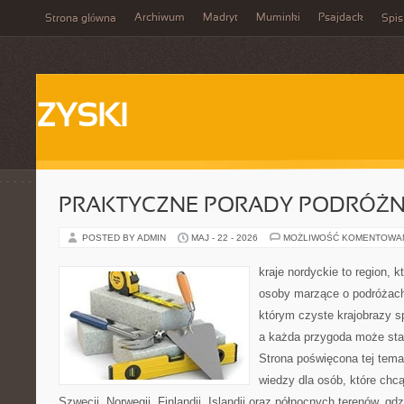
Archiwum
Madryt
Muminki
Psajdack
Strona główna
Spis
ZYSKI
PRAKTYCZNE PORADY PODRÓŻN
POSTED BY ADMIN
MAJ - 22 - 2026
MOŻLIWOŚĆ KOMENTOWA
kraje nordyckie to region, 
osoby marzące o podróżach
którym czyste krajobrazy sp
a każda przygoda może stać 
Strona poświęcona tej tema
wiedzy dla osób, które chcą
Szwecji, Norwegii, Finlandii, Islandii oraz północnych terenów, gd