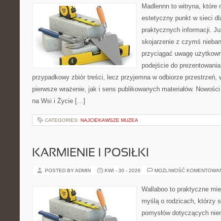
Madlennn to witryna, które
estetyczny punkt w sieci d
praktycznych informacji. 
skojarzenie z czymś nieba
przyciągać uwagę użytkowni
podejście do prezentowania 
przypadkowy zbiór treści, lecz przyjemna w odbiorze przestrzeń,
pierwsze wrażenie, jak i sens publikowanych materiałów. Nowości
na Wsi i Życie […]
CATEGORIES:
NAJCIEKAWSZE MUZEA
KARMIENIE I POSIŁKI
POSTED BY ADMIN
KWI - 30 - 2026
MOŻLIWOŚĆ KOMENTOWA
Wallaboo to praktyczne mie
myślą o rodzicach, którzy s
pomysłów dotyczących niem