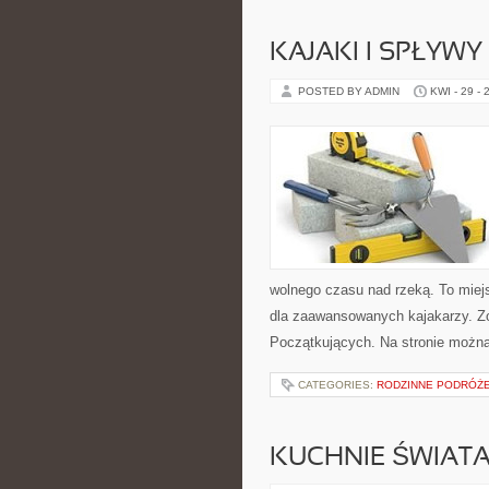
KAJAKI I SPŁYW
POSTED BY ADMIN
KWI - 29 - 
wolnego czasu nad rzeką. To miej
dla zaawansowanych kajakarzy. Zob
Początkujących. Na stronie możn
CATEGORIES:
RODZINNE PODRÓŻ
KUCHNIE ŚWIAT