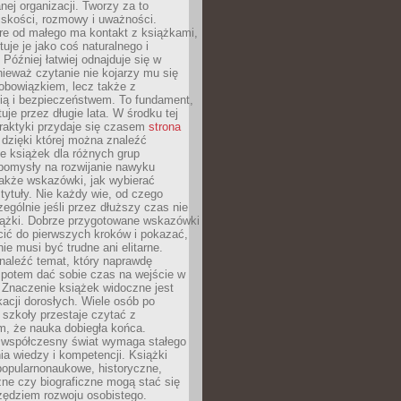
ej organizacji. Tworzy za to
iskości, rozmowy i uważności.
re od małego ma kontakt z książkami,
tuje je jako coś naturalnego i
 Później łatwiej odnajduje się w
nieważ czytanie nie kojarzy mu się
obowiązkiem, lecz także z
ią i bezpieczeństwem. To fundament,
uje przez długie lata. W środku tej
raktyki przydaje się czasem
strona
dzięki której można znaleźć
e książek dla różnych grup
pomysły na rozwijanie nawyku
także wskazówki, jak wybierać
tytuły. Nie każdy wie, od czego
ególnie jeśli przez dłuższy czas nie
siążki. Dobrze przygotowane wskazówki
ić do pierwszych kroków i pokazać,
ie musi być trudne ani elitarne.
naleźć temat, który naprawdę
a potem dać sobie czas na wejście w
. Znaczenie książek widoczne jest
acji dorosłych. Wiele osób po
szkoły przestaje czytać z
m, że nauka dobiegła końca.
spółczesny świat wymaga stałego
ia wiedzy i kompetencji. Książki
popularnonaukowe, historyczne,
ne czy biograficzne mogą stać się
ędziem rozwoju osobistego.