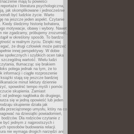
znaczenie mają tu powieści
reportaże i literatura psychologiczna,
ją, jak skomplikowane i jednocześnie
potrafi być ludzkie życie. Warto
ę na jeszcze jeden aspekt. Czytanie
. Kiedy śledzimy historię bohatera,
ego motywacje, obawy i wybory. Nawet
nim nie zgadzamy, próbujemy zrozumieć,
tąpił w określony sposób. To bardzo
tność w realnym życiu. Dzięki niej
rzegać, że drugi człowiek może patrzeć
upełnie innej perspektywy. W dobie
ów społecznych i szybkich ocen taka
szczególną wartość. Wielu ludzi
czytania, tłumacząc się brakiem
oks polega jednak na tym, że to
k informacji i ciągłe rozproszenie
 książki stają się jeszcze bardziej
ilkanaście minut lektury dziennie
szyć, spowolnić tempo myśli i pomóc
czucie skupienia. Zamiast
ć od jednego nagłówka do drugiego,
nurza się w jedną opowieść lub jeden
rodzaju skupienie działa jak
dla przeciążonego umysłu, który na co
eagować na dziesiątki powiadomień,
 bodźców. Dla rodziców czytanie z
e być jednym z najprostszych i
ych sposobów budowania relacji.
ura nie wymaga drogich narzędzi ani