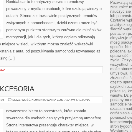
Rentdabcar to tematyczny serwis internetowy
Pozwalają sp
zrozumieć m
prowadzony z myślą o osobach, które szukają wiedzy o
nauczyć się
autach. Strona zestawia wiele praktycznych tematów
lub po prost
Czytanie wp
związanych z samochodami, dzięki czemu może być
analityczneg
śledzić wątk
pomocnym punktem startowym zarówno dla miłośników
postacie i 
motoryzacji, jak i dla tych, którzy dopiero odkrywają
aktywizuje r
mózg pracuj
o miejsce w sieci, w którym można znaleźć wskazówki
sposób. Nie 
ystania z auta, od poszukiwania samochodu używanego aż
polecana jak
sprawność in
asing […]
życia. Oczy
wszystkich p
może stanow
ODA
umysłową. K
złożoności ś
często upras
szybkich ocen
AKCESORIA
pokazują, ż
warstw. Dzię
podatny na m
EKO
026
MOŻLIWOŚĆ KOMENTOWANIA
ZOSTAŁA WYŁĄCZONA
GADŻETY
samodzielne
I
czasach nadm
AKCESORIA
nowoczesne bistro to przestrzeń, które zostało
odróżniania 
powierzchown
stworzone dla osobach ceniących przyjemną atmosferę.
kompetencją.
Strona internetowa prezentuje charakter miejsca, w
stron tygodn
Wystarczy z