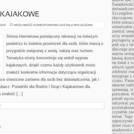
Świadomość, 
doświadczen
Szczególne 
Y KAJAKOWE
obyczajowe, 
które pokazu
KAJAKI
2026
MOŻLIWOŚĆ KOMENTOWANIA
ZOSTAŁA WYŁĄCZONA
uniwersalne 
I
zwrócić uwag
SPŁYWY
KAJAKOWE
uczy empatii
Strona internetowa poświęcony rekreacji na świeżym
poznajemy j
powietrzu to świetna przestrzeń dla osób, które marzą o
jeśli się z 
dlaczego pos
przygodzie związanej z wodą, naturą oraz ruchem.
ważna umieję
Tematyka strony koncentruje się wokół wypraw
łatwiej dost
na świat z z
kajakowych, dzięki czemu każdy użytkownik może
silnych spor
zdolność ma 
znaleźć konkretne informacje dotyczące organizacji
rezygnuje z 
sce stworzone zarówno dla osób bez doświadczenia, jak i
czasu. Parad
właśnie natło
acz: Poradniki dla Rodzin i Grup i Kajakarstwo dla
sprawiają, iż
a znaleźć […]
potrzebne. K
potrafi wyci
odzyskać po
E
przeskakiwa
czytelnik za
temat. Tego 
odpoczynek 
A
dzień musi r
wiadomości i