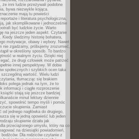
że inni ludzie przeżywali podobne
ia, bywa niezwykle kojąca.
znaczenie mają tu powieści
reportaże i literatura psychologiczna,
ją, jak skomplikowane i jednocześnie
potrafi być ludzkie życie. Warto
ę na jeszcze jeden aspekt. Czytanie
. Kiedy śledzimy historię bohatera,
ego motywacje, obawy i wybory. Nawet
nim nie zgadzamy, próbujemy zrozumieć,
tąpił w określony sposób. To bardzo
tność w realnym życiu. Dzięki niej
rzegać, że drugi człowiek może patrzeć
upełnie innej perspektywy. W dobie
ów społecznych i szybkich ocen taka
szczególną wartość. Wielu ludzi
czytania, tłumacząc się brakiem
oks polega jednak na tym, że to
k informacji i ciągłe rozproszenie
 książki stają się jeszcze bardziej
ilkanaście minut lektury dziennie
szyć, spowolnić tempo myśli i pomóc
czucie skupienia. Zamiast
ć od jednego nagłówka do drugiego,
nurza się w jedną opowieść lub jeden
rodzaju skupienie działa jak
dla przeciążonego umysłu, który na co
eagować na dziesiątki powiadomień,
 bodźców. Dla rodziców czytanie z