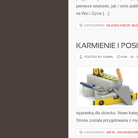
pierwsze wrażenie, jak i sens pub
na Wsi i Życie […]
CATEGORIES:
NAJCIEKAWSZE MU
KARMIENIE I POSI
POSTED BY ADMIN
KWI - 30 - 
wyprawką dla dziecka. Nowe kategor
Strona została przygotowana z m
CATEGORIES:
DIETA, ODCHUDZAN