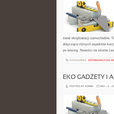
świat eksploatacji samochodów. T
dotyczące różnych aspektów korz
po leasing. Nowości na stronie Le
CATEGORIES:
ZRÓWNOWAŻONA M
EKO GADŻETY I 
POSTED BY ADMIN
MAJ - 4 - 2