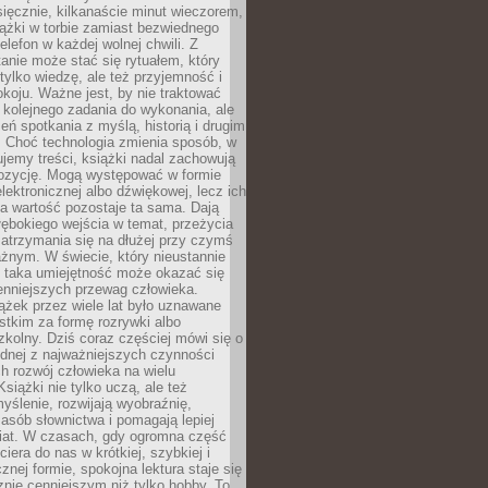
ięcznie, kilkanaście minut wieczorem,
ążki w torbie zamiast bezwiednego
elefon w każdej wolnej chwili. Z
nie może stać się rytuałem, który
 tylko wiedzę, ale też przyjemność i
koju. Ważne jest, by nie traktować
 kolejnego zadania do wykonania, ale
zeń spotkania z myślą, historią i drugim
. Choć technologia zmienia sposób, w
jemy treści, książki nadal zachowują
ozycję. Mogą występować w formie
elektronicznej albo dźwiękowej, lecz ich
a wartość pozostaje ta sama. Dają
ębokiego wejścia w temat, przeżycia
zatrzymania się na dłużej przy czymś
żnym. W świecie, który nieustannie
, taka umiejętność może okazać się
enniejszych przewag człowieka.
ążek przez wiele lat było uznawane
tkim za formę rozrywki albo
kolny. Dziś coraz częściej mówi się o
ednej z najważniejszych czynności
h rozwój człowieka na wielu
siążki nie tylko uczą, ale też
yślenie, rozwijają wyobraźnię,
asób słownictwa i pomagają lepiej
iat. W czasach, gdy ogromna część
ciera do nas w krótkiej, szybkiej i
znej formie, spokojna lektura staje się
nie cenniejszym niż tylko hobby. To