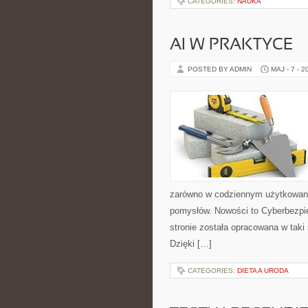
CATEGORIES:
NAUKA
AI W PRAKTYCE
POSTED BY ADMIN
MAJ - 7 - 2
zarówno w codziennym użytkowaniu,
pomysłów. Nowości to Cyberbezpi
stronie została opracowana w taki
Dzięki […]
CATEGORIES:
DIETA A URODA