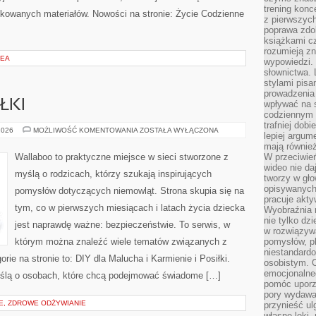
trening konce
likowanych materiałów. Nowości na stronie: Życie Codzienne
z pierwszych
poprawa zdo
książkami cz
rozumieją zn
ZEA
wypowiedzi. 
słownictwa. 
stylami pisa
prowadzenia 
ŁKI
wpływać na 
codziennym ż
trafniej dobi
KARMIENIE
2026
MOŻLIWOŚĆ KOMENTOWANIA
ZOSTAŁA WYŁĄCZONA
lepiej argum
I
POSIŁKI
mają równie
Wallaboo to praktyczne miejsce w sieci stworzone z
W przeciwień
wideo nie da
myślą o rodzicach, którzy szukają inspirujących
tworzy w gło
opisywanych
pomysłów dotyczących niemowląt. Strona skupia się na
pracuje akty
tym, co w pierwszych miesiącach i latach życia dziecka
Wyobraźnia r
nie tylko dz
jest naprawdę ważne: bezpieczeństwie. To serwis, w
w rozwiązyw
którym można znaleźć wiele tematów związanych z
pomysłów, pl
niestandard
ie na stronie to: DIY dla Malucha i Karmienie i Posiłki.
osobistym. C
emocjonalneg
yślą o osobach, które chcą podejmować świadome […]
pomóc uporz
pory wydawał
IE, ZDROWE ODŻYWIANIE
przynieść ul
własne lęki,