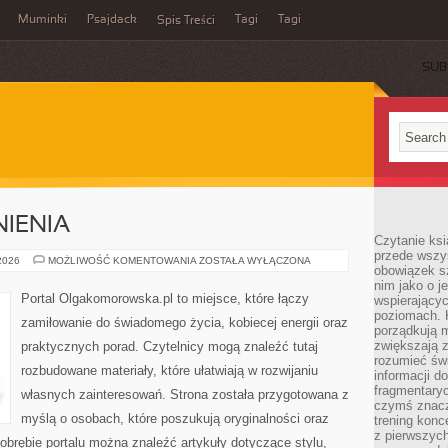
Muminki
Psajdack
Tagi
Tagi
Spis Treści
SUB
IENIA
Czytanie ksi
przede wszys
PRAWO
 2026
MOŻLIWOŚĆ KOMENTOWANIA
ZOSTAŁA WYŁĄCZONA
obowiązek sz
I
UPRAWNIENIA
nim jako o j
Portal Olgakomorowska.pl to miejsce, które łączy
wspierającyc
poziomach. K
zamiłowanie do świadomego życia, kobiecej energii oraz
porządkują m
zwiększają z
praktycznych porad. Czytelnicy mogą znaleźć tutaj
rozumieć św
rozbudowane materiały, które ułatwiają w rozwijaniu
informacji do
fragmentaryc
własnych zainteresowań. Strona została przygotowana z
czymś znacz
myślą o osobach, które poszukują oryginalności oraz
trening konce
z pierwszych
 obrębie portalu można znaleźć artykuły dotyczące stylu,