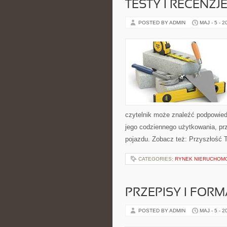
TESTY I RECENZJ
POSTED BY ADMIN
MAJ - 5 - 2
czytelnik może znaleźć podpowied
jego codziennego użytkowania, pr
pojazdu. Zobacz też: Przyszłość 
CATEGORIES:
RYNEK NIERUCHOM
PRZEPISY I FOR
POSTED BY ADMIN
MAJ - 5 - 2