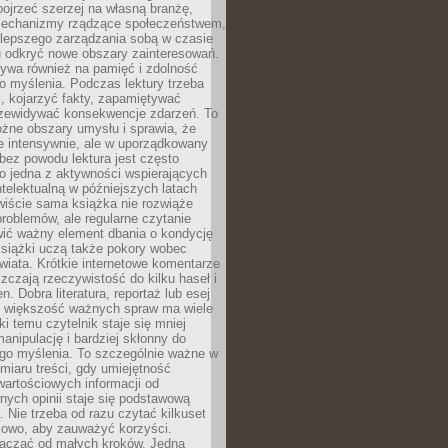
ojrzeć szerzej na własną branżę,
echanizmy rządzące społeczeństwem,
 lepszego zarządzania sobą w czasie
u odkryć nowe obszary zainteresowań.
ływa również na pamięć i zdolność
o myślenia. Podczas lektury trzeba
i, kojarzyć fakty, zapamiętywać
przewidywać konsekwencje zdarzeń. To
óżne obszary umysłu i sprawia, że
e intensywnie, ale w uporządkowany
bez powodu lektura jest często
o jedna z aktywności wspierających
telektualną w późniejszych latach
wiście sama książka nie rozwiąże
roblemów, ale regularne czytanie
ić ważny element dbania o kondycję
siążki uczą także pokory wobec
wiata. Krótkie internetowe komentarze
zczają rzeczywistość do kilku haseł i
. Dobra literatura, reportaż lub esej
e większość ważnych spraw ma wiele
ki temu czytelnik staje się mniej
anipulację i bardziej skłonny do
go myślenia. To szczególnie ważne w
iaru treści, gdy umiejętność
wartościowych informacji od
ych opinii staje się podstawową
 Nie trzeba od razu czytać kilkuset
iowo, aby zauważyć korzyści.
acząć od małych kroków. Jedna