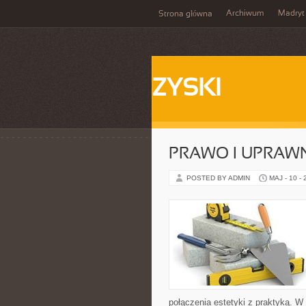
Archiwum
Madryt
Strona główna
ZYSKI
PRAWO I UPRAWN
POSTED BY ADMIN
MAJ - 10 -
połączenia estetyki z praktyką. W