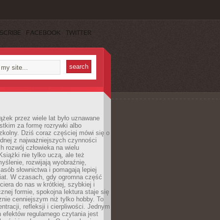
SCRIBE
FACEBOOK
TWITTER
ążek przez wiele lat było uznawane
tkim za formę rozrywki albo
kolny. Dziś coraz częściej mówi się o
ednej z najważniejszych czynności
h rozwój człowieka na wielu
siążki nie tylko uczą, ale też
yślenie, rozwijają wyobraźnię,
asób słownictwa i pomagają lepiej
iat. W czasach, gdy ogromna część
ciera do nas w krótkiej, szybkiej i
znej formie, spokojna lektura staje się
nie cenniejszym niż tylko hobby. To
ntracji, refleksji i cierpliwości. Jednym
 efektów regularnego czytania jest