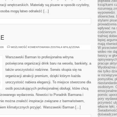
poprawa zdo
książkami cz
iracji wnętrzarskich. Materiały są pisane w sposób czytelny,
rozumieją zn
 osoba mogą łatwo odnaleźć […]
wypowiedzi. 
słownictwa. 
stylami pisa
prowadzenia 
wpływać na 
codziennym ż
trafniej dobi
LE
lepiej argum
mają równie
DRINKI
026
MOŻLIWOŚĆ KOMENTOWANIA
ZOSTAŁA WYŁĄCZONA
W przeciwień
I
wideo nie da
KOKTAJLE
tworzy w gło
Warszawski Barman to profesjonalna witryna
opisywanych
poświęcona organizacji drink baru na wesela, bankiety, a
pracuje akty
Wyobraźnia r
także uroczystości rodzinne. Serwis skupia się na
nie tylko dz
w rozwiązyw
organizacji atrakcji premium, dzięki którym każda
pomysłów, pl
uroczystość nabiera elegancji. To miejsce stworzone dla
niestandard
osobistym. C
osób poszukujących profesjonalnej obsługi, które chcą
emocjonalneg
izowanego wydarzenia. Nowości to Poradnik Barmana i
pomóc uporz
pory wydawał
tronie można znaleźć inspiracje związane z barmaństwem,
przynieść ul
własne lęki,
eniem klimatycznych przyjęć. Warszawski Barman […]
Świadomość, 
doświadczen