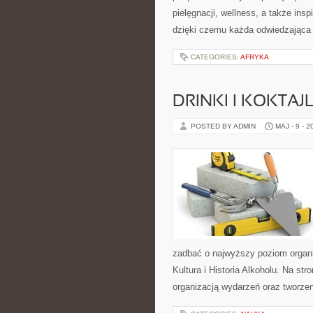
pielęgnacji, wellness, a także insp
dzięki czemu każda odwiedzająca
CATEGORIES:
AFRYKA
DRINKI I KOKTAJ
POSTED BY ADMIN
MAJ - 9 - 2
zadbać o najwyższy poziom organ
Kultura i Historia Alkoholu. Na s
organizacją wydarzeń oraz tworz