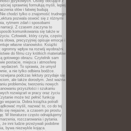
lności językowych. Osoby obcujące z
ęściej sprawniej formułują myśli, lepiej
aczenia słów i łatwiej budują
Nie chodzi tylko o znajomość trudnego
Lektura pozwala oswoić się z różnymi
nia, rytmem zdań i sposobami
narracji. Z czasem zaczyna to
sposób komunikowania się także w
yciu. Człowiek, który czyta, często
era słowa, precyzyjniej opisuje emocje i
entuje własne stanowisko. Książki
ż ogromny wpływ na rozwój wyobraźni.
stwie do filmu czy krótkich materiałów
ją gotowego obrazu. Czytelnik sam
wie postacie, miejsca i atmosferę
 wydarzeń. To sprawia, że umysł
wnie, a nie tylko odbiera bodźce.
ozwijana podczas lektury przydaje się
ieciom, ale także dorosłym. Jest ważna
aniu problemów, tworzeniu nowych
anowaniu przyszłości i szukaniu
owych rozwiązań w pracy oraz życiu
zytanie może też pełnić funkcję
o wsparcia. Dobra książka potrafi
ądkować myśli, nazwać to, co do tej
o się niejasne, a czasem po prostu
gę. W literaturze często odnajdujemy
 marzenia, rozczarowania i pytania.
że inni ludzie przeżywali podobne
ia, bywa niezwykle kojąca.