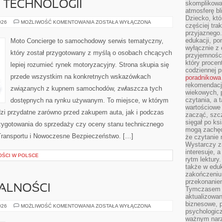
E TECHNOLOGII
skomplikowan
atmosferę bl
Dziecko, któ
TESTY
026
MOŻLIWOŚĆ KOMENTOWANIA
ZOSTAŁA WYŁĄCZONA
częściej trak
I
przyjaznego.
RECENZJE
TECHNOLOGII
edukacji, po
Moto Concierge to samochodowy serwis tematyczny,
wyłącznie z 
który został przygotowany z myślą o osobach chcących
przyjemnośc
który procent
lepiej rozumieć rynek motoryzacyjny. Strona skupia się
codziennej p
przede wszystkim na konkretnych wskazówkach
poradnikowa
rekomendacj
związanych z kupnem samochodów, zwłaszcza tych
wiekowych, 
czytania, a 
dostępnych na rynku używanym. To miejsce, w którym
wartościowe 
zi przydatne zarówno przed zakupem auta, jak i podczas
zacząć, szcz
sięgał po k
zygotowania do sprzedaży czy oceny stanu technicznego
mogą zachęc
Transportu i Nowoczesne Bezpieczeństwo. […]
że czytanie n
Wystarczy z
interesuje, 
OŚCI W POLSCE
rytm lektury
także w eduk
zakończeniu 
przekonanie
MALNOŚCI
Tymczasem w
aktualizowan
biznesowe, 
PRZEPISY
026
MOŻLIWOŚĆ KOMENTOWANIA
ZOSTAŁA WYŁĄCZONA
psychologicz
I
FORMALNOŚCI
ważnym narz