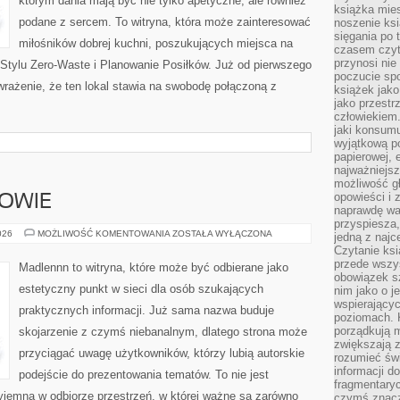
którym dania mają być nie tylko apetyczne, ale również
książka mies
podane z sercem. To witryna, która może zainteresować
noszenie ksi
sięgania po t
miłośników dobrej kuchni, poszukujących miejsca na
czasem czyta
przynosi nie
Stylu Zero-Waste i Planowanie Posiłków. Już od pierwszego
poczucie spo
rażenie, że ten lokal stawia na swobodę połączoną z
książek jako
jako przestr
człowiekiem
jaki konsumu
wyjątkową p
papierowej, 
najważniejsz
możliwość gł
opowieści i 
ROWIE
naprawdę wa
przyspiesza
STYL
026
MOŻLIWOŚĆ KOMENTOWANIA
ZOSTAŁA WYŁĄCZONA
jedną z najc
ŻYCIA
Czytanie ksi
I
ZDROWIE
przede wszys
Madlennn to witryna, które może być odbierane jako
obowiązek sz
estetyczny punkt w sieci dla osób szukających
nim jako o j
wspierającyc
praktycznych informacji. Już sama nazwa buduje
poziomach. K
porządkują m
skojarzenie z czymś niebanalnym, dlatego strona może
zwiększają z
przyciągać uwagę użytkowników, którzy lubią autorskie
rozumieć św
informacji do
podejście do prezentowania tematów. To nie jest
fragmentaryc
zyjemna w odbiorze przestrzeń, w której ważne są zarówno
czymś znacz