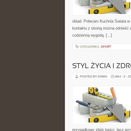
obiad. Polecam Kuchnia Świata w 
kontaktu z stroną można odnieść w
codzienną wygodą. […]
CATEGORIES:
SPORT
STYL ŻYCIA I ZD
POSTED BY ADMIN
MAJ - 2 - 2
przypadkowy zbiór treści, lecz pr