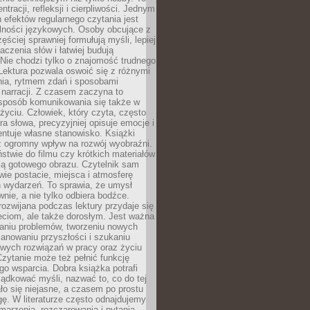
ntracji, refleksji i cierpliwości. Jednym
 efektów regularnego czytania jest
lności językowych. Osoby obcujące z
ęściej sprawniej formułują myśli, lepiej
aczenia słów i łatwiej budują
Nie chodzi tylko o znajomość trudnego
Lektura pozwala oswoić się z różnymi
nia, rytmem zdań i sposobami
narracji. Z czasem zaczyna to
sposób komunikowania się także w
yciu. Człowiek, który czyta, często
era słowa, precyzyjniej opisuje emocje i
entuje własne stanowisko. Książki
ż ogromny wpływ na rozwój wyobraźni.
stwie do filmu czy krótkich materiałów
ją gotowego obrazu. Czytelnik sam
wie postacie, miejsca i atmosferę
 wydarzeń. To sprawia, że umysł
wnie, a nie tylko odbiera bodźce.
ozwijana podczas lektury przydaje się
ieciom, ale także dorosłym. Jest ważna
aniu problemów, tworzeniu nowych
anowaniu przyszłości i szukaniu
owych rozwiązań w pracy oraz życiu
zytanie może też pełnić funkcję
o wsparcia. Dobra książka potrafi
ądkować myśli, nazwać to, co do tej
o się niejasne, a czasem po prostu
gę. W literaturze często odnajdujemy
 marzenia, rozczarowania i pytania.