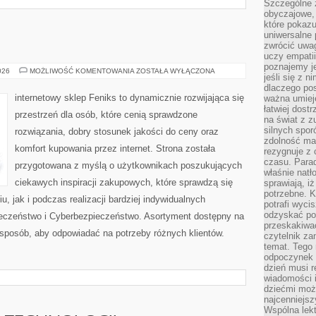
Szczególne 
obyczajowe, 
które pokazu
uniwersalne 
zwrócić uwag
uczy empatii
poznajemy j
AI
026
MOŻLIWOŚĆ KOMENTOWANIA
ZOSTAŁA WYŁĄCZONA
jeśli się z 
W
PRAKTYCE
dlaczego pos
internetowy sklep Feniks to dynamicznie rozwijająca się
ważna umieję
łatwiej dost
przestrzeń dla osób, które cenią sprawdzone
na świat z z
silnych spor
rozwiązania, dobry stosunek jakości do ceny oraz
zdolność ma 
komfort kupowania przez internet. Strona została
rezygnuje z 
czasu. Parad
przygotowana z myślą o użytkownikach poszukujących
właśnie natło
ciekawych inspiracji zakupowych, które sprawdzą się
sprawiają, iż
potrzebne. K
 jak i podczas realizacji bardziej indywidualnych
potrafi wyci
odzyskać po
eczeństwo i Cyberbezpieczeństwo. Asortyment dostępny na
przeskakiwa
 sposób, aby odpowiadać na potrzeby różnych klientów.
czytelnik za
temat. Tego 
odpoczynek 
dzień musi r
wiadomości i
dziećmi moż
najcenniejsz
Wspólna lekt