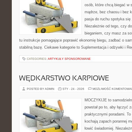
osób, które chcą biegać w s
mądrze, bez chaosu i bez ko
pasja do ruchu spotyka się
Niezależnie od tego, czy d
bieganiem, czy masz za sob
tu instrukcje pomagające poprawić ekonomię biegu, zadbać o sa
stabilną bazę. Ciekawe kategorie to Suplementacja i odżywki i Re
CATEGORIES:
ARTYKUŁY SPONSOROWANE
WĘDKARSTWO KARPIOWE
POSTED BY ADMIN
STY - 24 - 2026
MOŻLIWOŚĆ KOMENTOWA
MOCZYKIJE to samodzielny w
powstał po to, aby łączyć 
praktycznymi poradami. To 
kochają zapach porannej mg
łowić świadomiej. Niezależn