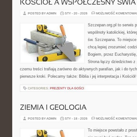
KOŚCIÓŁ A WSPÓŁCZESNY ŚWIA
POSTED BY ADMIN
STY - 20 - 2026
MOŻLIWOŚĆ KOMENTOWA
Szczepan.org.pl to serwis 
wspólnoty katolickiej, które
św. Szczepana. To miejsce 
chcą lepiej zrozumieć codz
Bogiem, przez Eucharystię, 
Strona łączy dziedzictwo z 
czemu treści trafiają zarówno do aktywnych parafian, jak i do tych
pierwsze kroki. Polecamy także: Biblia i jej interpretacja i Kościół
CATEGORIES:
PREZENTY DLA GOŚCI
ZIEMIA I GEOLOGIA
POSTED BY ADMIN
STY - 18 - 2026
MOŻLIWOŚĆ KOMENTOWA
To miejsce powstało z pros