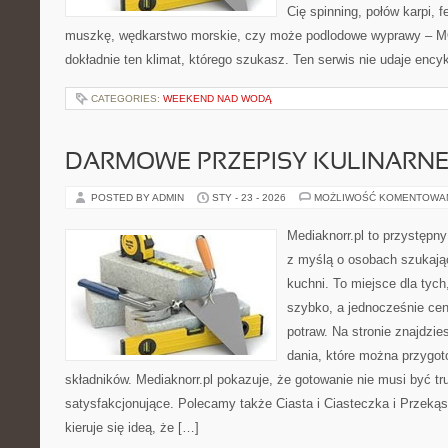
Cię spinning, połów karpi, f
muszkę, wędkarstwo morskie, czy może podlodowe wyprawy – 
dokładnie ten klimat, którego szukasz. Ten serwis nie udaje ency
CATEGORIES:
WEEKEND NAD WODĄ
DARMOWE PRZEPISY KULINARN
POSTED BY ADMIN
STY - 23 - 2026
MOŻLIWOŚĆ KOMENTOWA
Mediaknorr.pl to przystępny
z myślą o osobach szukają
kuchni. To miejsce dla tyc
szybko, a jednocześnie ce
potraw. Na stronie znajdzie
dania, które można przygo
składników. Mediaknorr.pl pokazuje, że gotowanie nie musi być tr
satysfakcjonujące. Polecamy także Ciasta i Ciasteczka i Przekąski
kieruje się ideą, że […]