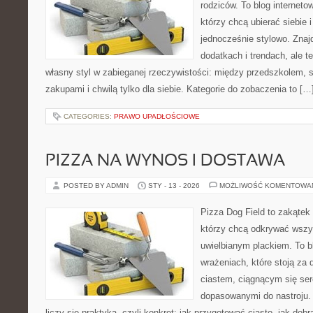
rodziców. To blog interneto
którzy chcą ubierać siebie 
jednocześnie stylowo. Znajd
dodatkach i trendach, ale t
własny styl w zabieganej rzeczywistości: między przedszkolem, 
zakupami i chwilą tylko dla siebie. Kategorie do zobaczenia to […
CATEGORIES:
PRAWO UPADŁOŚCIOWE
PIZZA NA WYNOS I DOSTAWA
POSTED BY ADMIN
STY - 13 - 2026
MOŻLIWOŚĆ KOMENTOWA
Pizza Dog Field to zakątek
którzy chcą odkrywać wszys
uwielbianym plackiem. To bl
wrażeniach, które stoją za
ciastem, ciągnącym się se
dopasowanymi do nastroju. 
liczy się praktyka, czyli konkret: jak przygotować ciasto, jak dobr