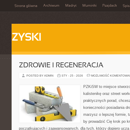
Archiwum
Madryt
Muminki
Psajdack
Strona główna
Spis
ZYSKI
ZDROWIE I REGENERACJA
POSTED BY ADMIN
STY - 25 - 2026
MOŻLIWOŚĆ KOMENTOWA
PZKiSW to miejsce stworzo
kalistenikę oraz street wor
praktycznych porad, chces
konieczności posiadania dro
marzysz o lepszej formie, ta
by prowadzić Cię krok po k
początkujących i zaawansowanych, dla tych, którzy dopiero uczą s