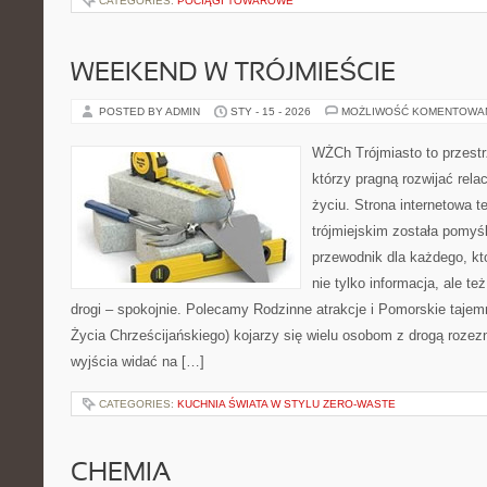
CATEGORIES:
POCIĄGI TOWAROWE
WEEKEND W TRÓJMIEŚCIE
POSTED BY ADMIN
STY - 15 - 2026
MOŻLIWOŚĆ KOMENTOWA
WŻCh Trójmiasto to przestrz
którzy pragną rozwijać rel
życiu. Strona internetowa t
trójmiejskim została pomyś
przewodnik dla każdego, kt
nie tylko informacja, ale t
drogi – spokojnie. Polecamy Rodzinne atrakcje i Pomorskie taje
Życia Chrześcijańskiego) kojarzy się wielu osobom z drogą rozezn
wyjścia widać na […]
CATEGORIES:
KUCHNIA ŚWIATA W STYLU ZERO-WASTE
CHEMIA