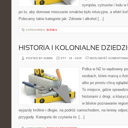
syropów, cytrusów i lodu w
po to, aby domowe mieszanie smaków było intuicyjne, a efekt koń
Polecamy takie kategorie jak: Zdrowie i alkohol […]
CATEGORIES:
BIZNES
HISTORIA I KOLONIALNE DZIEDZ
POSTED BY ADMIN
STY - 16 - 2026
MOŻLIWOŚĆ KOMENTOWA
Polka w NZ to wędrowny por
osobach, które marzą o Aot
albo po prostu chcą ogląda
To miejsce, gdzie sprawdzon
historiami z drogi, a klasy
w bliskie poznawanie regio
wyjazdy krótkie i długie, na podróż samochodem, na leniwy odpo
przygodę. Kategorie do czytania to: […]