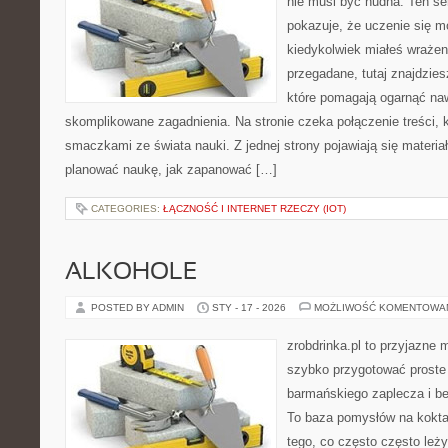
nie musi być nudna. Ten s
pokazuje, że uczenie się m
kiedykolwiek miałeś wrażen
przegadane, tutaj znajdzie
które pomagają ogarnąć naw
skomplikowane zagadnienia. Na stronie czeka połączenie treści, k
smaczkami ze świata nauki. Z jednej strony pojawiają się materia
planować naukę, jak zapanować […]
CATEGORIES:
ŁĄCZNOŚĆ I INTERNET RZECZY (IOT)
ALKOHOLE
POSTED BY ADMIN
STY - 17 - 2026
MOŻLIWOŚĆ KOMENTOWA
zrobdrinka.pl to przyjazne 
szybko przygotować proste
barmańskiego zaplecza i b
To baza pomysłów na koktajl
tego, co często często leż