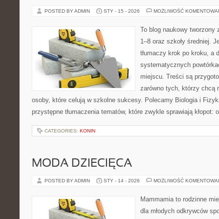
POSTED BY ADMIN
STY - 15 - 2026
MOŻLIWOŚĆ KOMENTOWA
To blog naukowy tworzony z
1–8 oraz szkoły średniej. J
tłumaczy krok po kroku, a
systematycznych powtórkac
miejscu. Treści są przygot
zarówno tych, którzy chcą n
osoby, które celują w szkolne sukcesy. Polecamy Biologia i Fizyk
przystępne tłumaczenia tematów, które zwykle sprawiają kłopot: o
CATEGORIES:
KONIN
MODA DZIECIĘCA
POSTED BY ADMIN
STY - 14 - 2026
MOŻLIWOŚĆ KOMENTOWA
Mammamia to rodzinne miej
dla młodych odkrywców spo