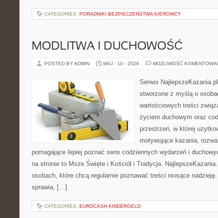
CATEGORIES:
PORADNIKI BEZPIECZEŃSTWA KIEROWCY
MODLITWA I DUCHOWOŚĆ
POSTED BY ADMIN
MAJ - 10 - 2026
MOŻLIWOŚĆ KOMENTOWA
Serwis NajlepszeKazania.pl
stworzone z myślą o osoba
wartościowych treści zwią
życiem duchowym oraz codz
przestrzeń, w której użytk
motywujące kazania, rozważ
pomagające lepiej poznać sens codziennych wydarzeń i duchowy
na stronie to Msze Święte i Kościół i Tradycja. NajlepszeKazania
osobach, które chcą regularnie poznawać treści niosące nadzieję
sprawia, […]
CATEGORIES:
EUROCASH KINDERGELD