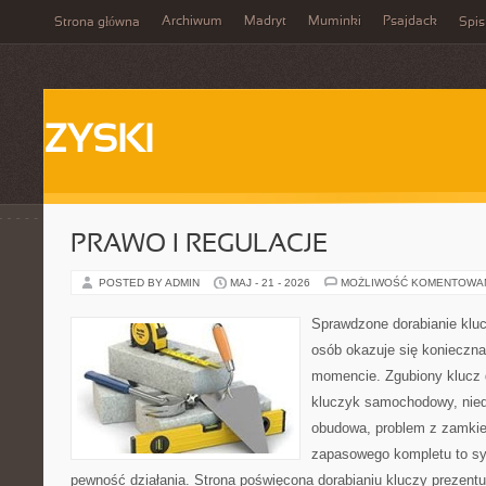
Archiwum
Madryt
Muminki
Psajdack
Strona główna
Spis
ZYSKI
PRAWO I REGULACJE
POSTED BY ADMIN
MAJ - 21 - 2026
MOŻLIWOŚĆ KOMENTOWA
Sprawdzone dorabianie kluc
osób okazuje się konieczn
momencie. Zgubiony klucz 
kluczyk samochodowy, niedz
obudowa, problem z zamkie
zapasowego kompletu to syt
pewność działania. Strona poświęcona dorabianiu kluczy prezentu