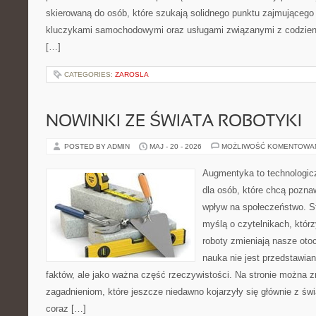
skierowaną do osób, które szukają solidnego punktu zajmującego
kluczykami samochodowymi oraz usługami związanymi z codzie
[…]
CATEGORIES:
ZAROSLA
NOWINKI ZE ŚWIATA ROBOTYKI
POSTED BY ADMIN
MAJ - 20 - 2026
MOŻLIWOŚĆ KOMENTOWA
Augmentyka to technologicz
dla osób, które chcą pozna
wpływ na społeczeństwo. St
myślą o czytelnikach, którzy
roboty zmieniają nasze oto
nauka nie jest przedstawian
faktów, ale jako ważna część rzeczywistości. Na stronie można 
zagadnieniom, które jeszcze niedawno kojarzyły się głównie z św
coraz […]