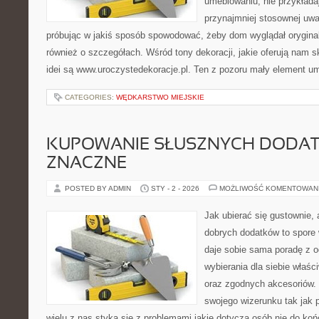
umeblowaniu, nie przykłada
przynajmniej stosownej uwa
próbując w jakiś sposób spowodować, żeby dom wyglądał orygina
również o szczegółach. Wśród tony dekoracji, jakie oferują nam 
idei są www.uroczystedekoracje.pl. Ten z pozoru mały element u
CATEGORIES:
WĘDKARSTWO MIEJSKIE
KUPOWANIE SŁUSZNYCH DODA
ZNACZNE
POSTED BY ADMIN
STY - 2 - 2026
MOŻLIWOŚĆ KOMENTOWAN
Jak ubierać się gustownie,
dobrych dodatków to spore 
daje sobie sama poradę z og
wybierania dla siebie właśc
oraz zgodnych akcesoriów.
swojego wizerunku tak jak 
wielu z nas styka się z problemami jakie dotyczą osób nie do ko