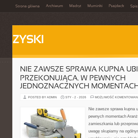
Archiwum
Madryt
Muminki
Psajdack
Strona główna
Spis
ZYSKI
NIE ZAWSZE SPRAWA KUPNA UBI
PRZEKONUJĄCA. W PEWNYCH
JEDNOZNACZNYCH MOMENTAC
POSTED BY ADMIN
STY - 2 - 2026
MOŻLIWOŚĆ KOMENTOWAN
Nie zawsze sprawa kupna ub
pewnych momentach Aranżuj
zamieszkania lub przeprow
uwagę skupiamy na ogólnym