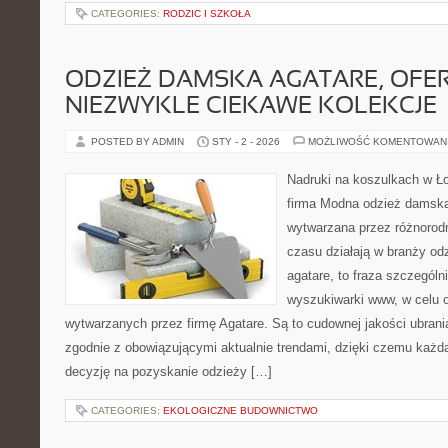
CATEGORIES:
RODZIC I SZKOŁA
ODZIEŻ DAMSKA AGATARE, OFE
NIEZWYKLE CIEKAWE KOLEKCJE
POSTED BY ADMIN
STY - 2 - 2026
MOŻLIWOŚĆ KOMENTOWAN
Nadruki na koszulkach w Ł
firma Modna odzież damska
wytwarzana przez różnorodn
czasu działają w branży o
agatare, to fraza szczegól
wyszukiwarki www, w celu o
wytwarzanych przez firmę Agatare. Są to cudownej jakości ubrani
zgodnie z obowiązującymi aktualnie trendami, dzięki czemu każd
decyzję na pozyskanie odzieży […]
CATEGORIES:
EKOLOGICZNE BUDOWNICTWO