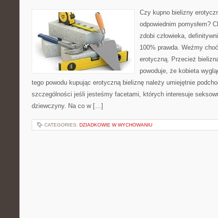
Czy kupno bielizny erotyczn
odpowiednim pomysłem? Cho
zdobi człowieka, definitywn
100% prawda. Weźmy choćb
erotyczną. Przecież bieliz
powoduje, że kobieta wygląd
tego powodu kupując erotyczną bieliznę należy umiejętnie podcho
szczególności jeśli jesteśmy facetami, których interesuje seksown
dziewczyny. Na co w […]
CATEGORIES:
DZIADKOWIE W WYCHOWANIU