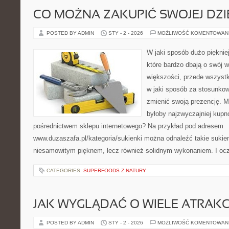
CO MOŻNA ZAKUPIĆ SWOJEJ DZ
POSTED BY ADMIN
STY - 2 - 2026
MOŻLIWOŚĆ KOMENTOWAN
W jaki sposób dużo pięknie
które bardzo dbają o swój 
większości, przede wszystk
w jaki sposób za stosunkow
zmienić swoją prezencję. 
byłoby najzwyczajniej kupn
pośrednictwem sklepu internetowego? Na przykład pod adresem
www.duzaszafa.pl/kategoria/sukienki można odnaleźć takie sukien
niesamowitym pięknem, lecz również solidnym wykonaniem. I oc
CATEGORIES:
SUPERFOODS Z NATURY
JAK WYGLĄDAĆ O WIELE ATRAKC
POSTED BY ADMIN
STY - 2 - 2026
MOŻLIWOŚĆ KOMENTOWAN