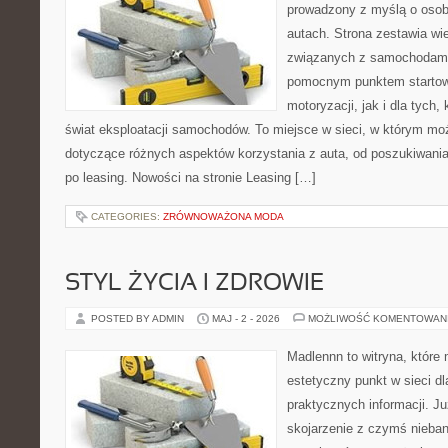
prowadzony z myślą o osob
autach. Strona zestawia wi
związanych z samochodami
pomocnym punktem startow
motoryzacji, jak i dla tych,
świat eksploatacji samochodów. To miejsce w sieci, w którym m
dotyczące różnych aspektów korzystania z auta, od poszukiwan
po leasing. Nowości na stronie Leasing […]
CATEGORIES:
ZRÓWNOWAŻONA MODA
STYL ŻYCIA I ZDROWIE
POSTED BY ADMIN
MAJ - 2 - 2026
MOŻLIWOŚĆ KOMENTOWAN
Madlennn to witryna, które
estetyczny punkt w sieci d
praktycznych informacji. 
skojarzenie z czymś nieba