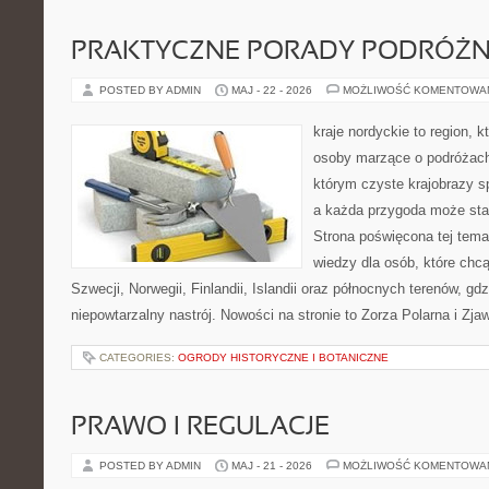
PRAKTYCZNE PORADY PODRÓŻN
POSTED BY ADMIN
MAJ - 22 - 2026
MOŻLIWOŚĆ KOMENTOWA
kraje nordyckie to region, 
osoby marzące o podróżach
którym czyste krajobrazy sp
a każda przygoda może stać 
Strona poświęcona tej tema
wiedzy dla osób, które chcą
Szwecji, Norwegii, Finlandii, Islandii oraz północnych terenów, gd
niepowtarzalny nastrój. Nowości na stronie to Zorza Polarna i Zja
CATEGORIES:
OGRODY HISTORYCZNE I BOTANICZNE
PRAWO I REGULACJE
POSTED BY ADMIN
MAJ - 21 - 2026
MOŻLIWOŚĆ KOMENTOWA