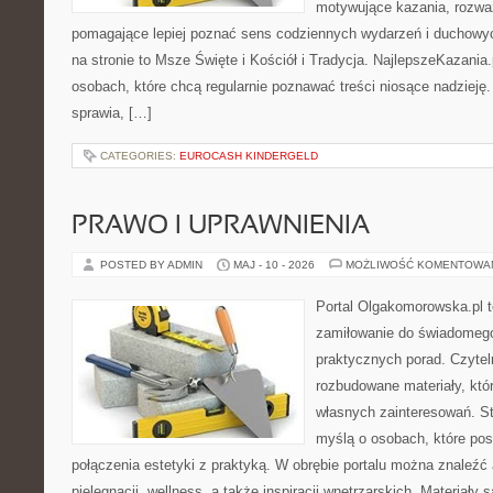
motywujące kazania, rozważ
pomagające lepiej poznać sens codziennych wydarzeń i duchowy
na stronie to Msze Święte i Kościół i Tradycja. NajlepszeKazania
osobach, które chcą regularnie poznawać treści niosące nadzieję
sprawia, […]
CATEGORIES:
EUROCASH KINDERGELD
PRAWO I UPRAWNIENIA
POSTED BY ADMIN
MAJ - 10 - 2026
MOŻLIWOŚĆ KOMENTOWA
Portal Olgakomorowska.pl t
zamiłowanie do świadomego 
praktycznych porad. Czytel
rozbudowane materiały, któr
własnych zainteresowań. St
myślą o osobach, które pos
połączenia estetyki z praktyką. W obrębie portalu można znaleźć 
pielęgnacji, wellness, a także inspiracji wnętrzarskich. Materiały