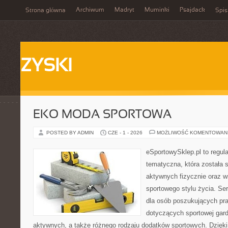
Archiwum
Madryt
Muminki
Psajdack
Strona główna
Spis
ZYSKI
EKO MODA SPORTOWA
POSTED BY ADMIN
CZE - 1 - 2026
MOŻLIWOŚĆ KOMENTOWAN
eSportowySklep.pl to regula
tematyczna, która została 
aktywnych fizycznie oraz w
sportowego stylu życia. Se
dla osób poszukujących p
dotyczących sportowej gard
aktywnych, a także różnego rodzaju dodatków sportowych. Dzięki 