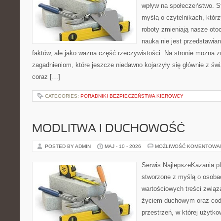
wpływ na społeczeństwo. St
myślą o czytelnikach, którzy
roboty zmieniają nasze oto
nauka nie jest przedstawian
faktów, ale jako ważna część rzeczywistości. Na stronie można 
zagadnieniom, które jeszcze niedawno kojarzyły się głównie z św
coraz […]
CATEGORIES:
PORADNIKI BEZPIECZEŃSTWA KIEROWCY
MODLITWA I DUCHOWOŚĆ
POSTED BY ADMIN
MAJ - 10 - 2026
MOŻLIWOŚĆ KOMENTOWA
Serwis NajlepszeKazania.pl
stworzone z myślą o osoba
wartościowych treści zwią
życiem duchowym oraz codz
przestrzeń, w której użytk