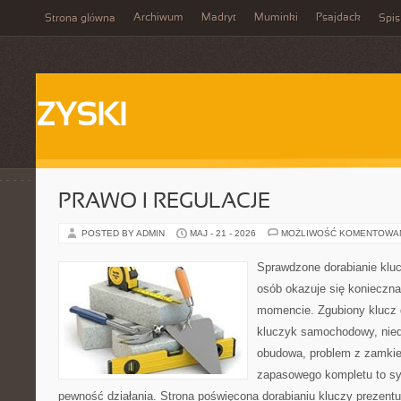
Archiwum
Madryt
Muminki
Psajdack
Strona główna
Spis
ZYSKI
PRAWO I REGULACJE
POSTED BY ADMIN
MAJ - 21 - 2026
MOŻLIWOŚĆ KOMENTOWA
Sprawdzone dorabianie kluc
osób okazuje się konieczn
momencie. Zgubiony klucz 
kluczyk samochodowy, niedz
obudowa, problem z zamkie
zapasowego kompletu to syt
pewność działania. Strona poświęcona dorabianiu kluczy prezentu