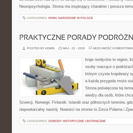
Neuropsychologia. Strona ma inspirujący charakter i porusza tem
CATEGORIES:
PARKI NARODOWE W POLSCE
PRAKTYCZNE PORADY PODRÓŻN
POSTED BY ADMIN
MAJ - 22 - 2026
MOŻLIWOŚĆ KOMENTOWA
kraje nordyckie to region, 
osoby marzące o podróżach
którym czyste krajobrazy sp
a każda przygoda może stać 
Strona poświęcona tej tema
wiedzy dla osób, które chcą
Szwecji, Norwegii, Finlandii, Islandii oraz północnych terenów, gd
niepowtarzalny nastrój. Nowości na stronie to Zorza Polarna i Zja
CATEGORIES:
OGRODY HISTORYCZNE I BOTANICZNE