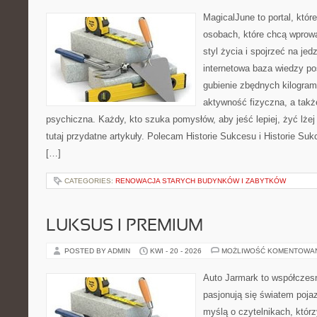
MagicalJune to portal, któr
osobach, które chcą wprowa
styl życia i spojrzeć na je
internetowa baza wiedzy p
gubienie zbędnych kilogram
aktywność fizyczna, a takż
psychiczna. Każdy, kto szuka pomysłów, aby jeść lepiej, żyć lżej 
tutaj przydatne artykuły. Polecam Historie Sukcesu i Historie Su
[…]
CATEGORIES:
RENOWACJA STARYCH BUDYNKÓW I ZABYTKÓW
LUKSUS I PREMIUM
POSTED BY ADMIN
KWI - 20 - 2026
MOŻLIWOŚĆ KOMENTOWA
Auto Jarmark to współczesn
pasjonują się światem poja
myślą o czytelnikach, któr