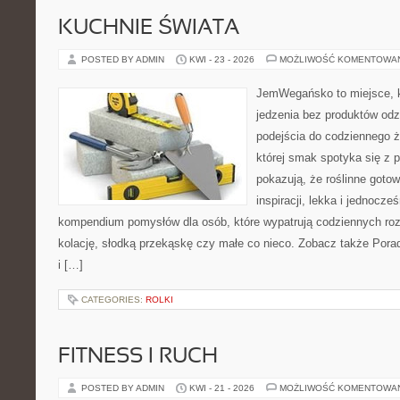
KUCHNIE ŚWIATA
POSTED BY ADMIN
KWI - 23 - 2026
MOŻLIWOŚĆ KOMENTOWA
JemWegańsko to miejsce, kt
jedzenia bez produktów od
podejścia do codziennego ż
której smak spotyka się z p
pokazują, że roślinne goto
inspiracji, lekka i jednocz
kompendium pomysłów dla osób, które wypatrują codziennych roz
kolację, słodką przekąskę czy małe co nieco. Zobacz także Pora
i […]
CATEGORIES:
ROLKI
FITNESS I RUCH
POSTED BY ADMIN
KWI - 21 - 2026
MOŻLIWOŚĆ KOMENTOWA