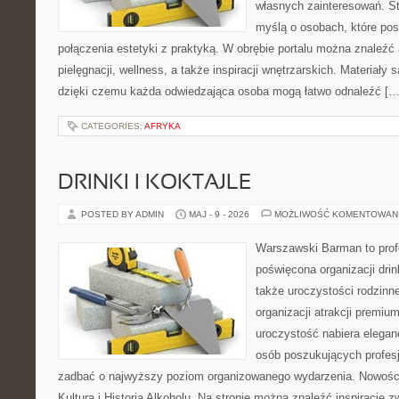
własnych zainteresowań. St
myślą o osobach, które pos
połączenia estetyki z praktyką. W obrębie portalu można znaleźć 
pielęgnacji, wellness, a także inspiracji wnętrzarskich. Materiały
dzięki czemu każda odwiedzająca osoba mogą łatwo odnaleźć […
CATEGORIES:
AFRYKA
DRINKI I KOKTAJLE
POSTED BY ADMIN
MAJ - 9 - 2026
MOŻLIWOŚĆ KOMENTOWAN
Warszawski Barman to profe
poświęcona organizacji drin
także uroczystości rodzinne
organizacji atrakcji premiu
uroczystość nabiera eleganc
osób poszukujących profesj
zadbać o najwyższy poziom organizowanego wydarzenia. Nowości
Kultura i Historia Alkoholu. Na stronie można znaleźć inspiracje