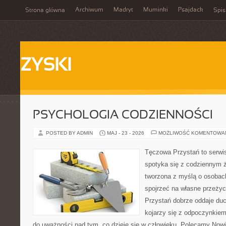
Archiwum
Madryt
Muminki
Psajdack
Strona główna
Spis
ZYSKI
PSYCHOLOGIA CODZIENNOŚCI
POSTED BY ADMIN
MAJ - 23 - 2026
MOŻLIWOŚĆ KOMENTOWA
Tęczowa Przystań to serwi
spotyka się z codziennym ż
tworzona z myślą o osobach
spojrzeć na własne przeży
Przystań dobrze oddaje du
kojarzy się z odpoczynkiem
do uważności nad tym, co dzieje się w człowieku. Polecamy Nowin