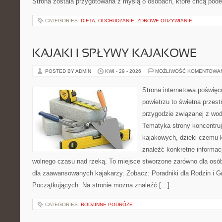
Strona została przygotowana z myślą o osobach, które chcą po
CATEGORIES:
DIETA, ODCHUDZANIE, ZDROWE ODŻYWIANIE
KAJAKI I SPŁYWY KAJAKOWE
POSTED BY ADMIN
KWI - 29 - 2026
MOŻLIWOŚĆ KOMENTOWA
Strona internetowa poświęc
powietrzu to świetna przest
przygodzie związanej z wod
Tematyka strony koncentru
kajakowych, dzięki czemu
znaleźć konkretne informac
wolnego czasu nad rzeką. To miejsce stworzone zarówno dla osób
dla zaawansowanych kajakarzy. Zobacz: Poradniki dla Rodzin i Gr
Początkujących. Na stronie można znaleźć […]
CATEGORIES:
RODZINNE PODRÓŻE