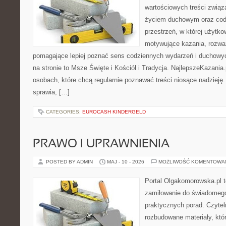
wartościowych treści zwią
życiem duchowym oraz codz
przestrzeń, w której użytk
motywujące kazania, rozważ
pomagające lepiej poznać sens codziennych wydarzeń i duchowy
na stronie to Msze Święte i Kościół i Tradycja. NajlepszeKazania
osobach, które chcą regularnie poznawać treści niosące nadzieję
sprawia, […]
CATEGORIES:
EUROCASH KINDERGELD
PRAWO I UPRAWNIENIA
POSTED BY ADMIN
MAJ - 10 - 2026
MOŻLIWOŚĆ KOMENTOWA
Portal Olgakomorowska.pl t
zamiłowanie do świadomego 
praktycznych porad. Czytel
rozbudowane materiały, któr