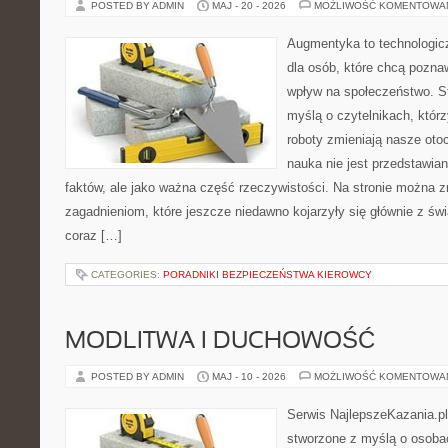
POSTED BY ADMIN
MAJ - 20 - 2026
MOŻLIWOŚĆ KOMENTOWA
Augmentyka to technologicz
dla osób, które chcą pozna
wpływ na społeczeństwo. St
myślą o czytelnikach, którzy
roboty zmieniają nasze oto
nauka nie jest przedstawian
faktów, ale jako ważna część rzeczywistości. Na stronie można 
zagadnieniom, które jeszcze niedawno kojarzyły się głównie z św
coraz […]
CATEGORIES:
PORADNIKI BEZPIECZEŃSTWA KIEROWCY
MODLITWA I DUCHOWOŚĆ
POSTED BY ADMIN
MAJ - 10 - 2026
MOŻLIWOŚĆ KOMENTOWA
Serwis NajlepszeKazania.pl
stworzone z myślą o osoba