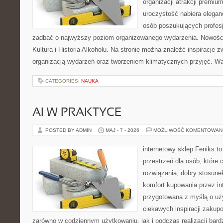
organizacji atrakcji premiu
uroczystość nabiera eleganc
osób poszukujących profesj
zadbać o najwyższy poziom organizowanego wydarzenia. Nowości
Kultura i Historia Alkoholu. Na stronie można znaleźć inspiracje
organizacją wydarzeń oraz tworzeniem klimatycznych przyjęć. 
CATEGORIES:
NAUKA
AI W PRAKTYCE
POSTED BY ADMIN
MAJ - 7 - 2026
MOŻLIWOŚĆ KOMENTOWAN
internetowy sklep Feniks to
przestrzeń dla osób, które
rozwiązania, dobry stosune
komfort kupowania przez int
przygotowana z myślą o uż
ciekawych inspiracji zakup
zarówno w codziennym użytkowaniu, jak i podczas realizacji bard