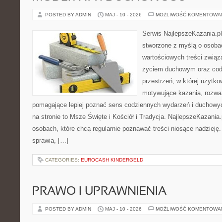
POSTED BY ADMIN
MAJ - 10 - 2026
MOŻLIWOŚĆ KOMENTOWA
Serwis NajlepszeKazania.pl
stworzone z myślą o osoba
wartościowych treści zwią
życiem duchowym oraz codz
przestrzeń, w której użytk
motywujące kazania, rozważ
pomagające lepiej poznać sens codziennych wydarzeń i duchowy
na stronie to Msze Święte i Kościół i Tradycja. NajlepszeKazania
osobach, które chcą regularnie poznawać treści niosące nadzieję
sprawia, […]
CATEGORIES:
EUROCASH KINDERGELD
PRAWO I UPRAWNIENIA
POSTED BY ADMIN
MAJ - 10 - 2026
MOŻLIWOŚĆ KOMENTOWA