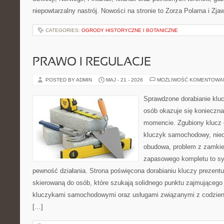
niepowtarzalny nastrój. Nowości na stronie to Zorza Polarna i Zja
CATEGORIES:
OGRODY HISTORYCZNE I BOTANICZNE
PRAWO I REGULACJE
POSTED BY ADMIN
MAJ - 21 - 2026
MOŻLIWOŚĆ KOMENTOWA
Sprawdzone dorabianie kluc
osób okazuje się konieczn
momencie. Zgubiony klucz 
kluczyk samochodowy, niedz
obudowa, problem z zamkie
zapasowego kompletu to syt
pewność działania. Strona poświęcona dorabianiu kluczy prezentu
skierowaną do osób, które szukają solidnego punktu zajmującego
kluczykami samochodowymi oraz usługami związanymi z codzie
[…]