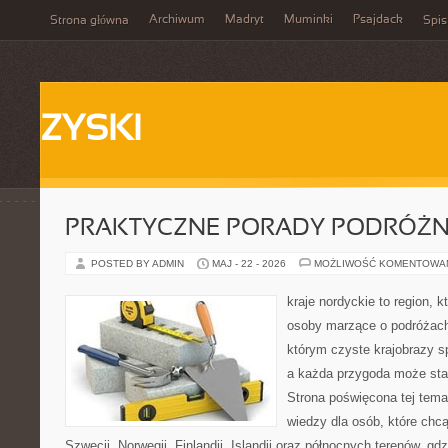
Archiwum
Madryt
Muminki
Psajdack
Strona główna
Spis
ZYSKI
PRAKTYCZNE PORADY PODRÓŻN
POSTED BY ADMIN
MAJ - 22 - 2026
MOŻLIWOŚĆ KOMENTOWA
kraje nordyckie to region, 
osoby marzące o podróżach
którym czyste krajobrazy sp
a każda przygoda może stać 
Strona poświęcona tej tema
wiedzy dla osób, które chcą
Szwecji, Norwegii, Finlandii, Islandii oraz północnych terenów, gd