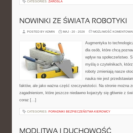
CATEGORIES:
ZAROSLA
NOWINKI ZE ŚWIATA ROBOTYKI
POSTED BY ADMIN
MAJ - 20 - 2026
MOŻLIWOŚĆ KOMENTOWA
Augmentyka to technologicz
dla osób, które chcą pozna
wpływ na społeczeństwo. St
myślą o czytelnikach, którzy
roboty zmieniają nasze oto
nauka nie jest przedstawian
faktów, ale jako ważna część rzeczywistości. Na stronie można 
zagadnieniom, które jeszcze niedawno kojarzyły się głównie z św
coraz […]
CATEGORIES:
PORADNIKI BEZPIECZEŃSTWA KIEROWCY
MODLITWA I DUCHOWOŚĆ