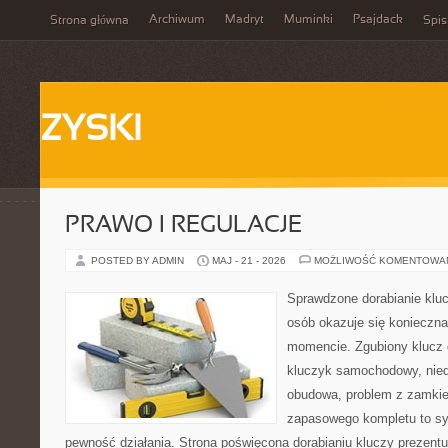
Archiwum
Madryt
Muminki
Psajdack
Strona główna
Spis
ZYSKI
PRAWO I REGULACJE
POSTED BY ADMIN
MAJ - 21 - 2026
MOŻLIWOŚĆ KOMENTOWA
Sprawdzone dorabianie kluc
osób okazuje się konieczn
momencie. Zgubiony klucz 
kluczyk samochodowy, niedz
obudowa, problem z zamkie
zapasowego kompletu to syt
pewność działania. Strona poświęcona dorabianiu kluczy prezentu