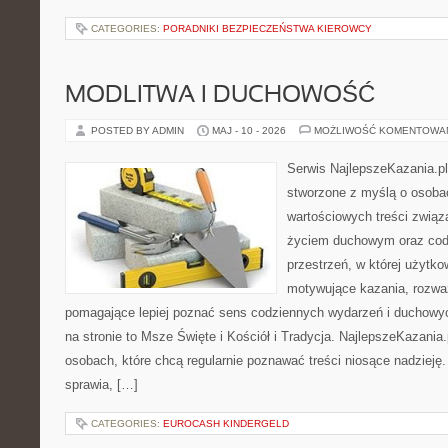
CATEGORIES:
PORADNIKI BEZPIECZEŃSTWA KIEROWCY
MODLITWA I DUCHOWOŚĆ
POSTED BY ADMIN
MAJ - 10 - 2026
MOŻLIWOŚĆ KOMENTOWA
Serwis NajlepszeKazania.pl
stworzone z myślą o osoba
wartościowych treści zwią
życiem duchowym oraz codz
przestrzeń, w której użytk
motywujące kazania, rozważ
pomagające lepiej poznać sens codziennych wydarzeń i duchowy
na stronie to Msze Święte i Kościół i Tradycja. NajlepszeKazania
osobach, które chcą regularnie poznawać treści niosące nadzieję
sprawia, […]
CATEGORIES:
EUROCASH KINDERGELD