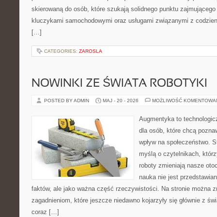
skierowaną do osób, które szukają solidnego punktu zajmującego
kluczykami samochodowymi oraz usługami związanymi z codzie
[…]
CATEGORIES:
ZAROSLA
NOWINKI ZE ŚWIATA ROBOTYKI
POSTED BY ADMIN
MAJ - 20 - 2026
MOŻLIWOŚĆ KOMENTOWA
Augmentyka to technologicz
dla osób, które chcą pozna
wpływ na społeczeństwo. St
myślą o czytelnikach, którzy
roboty zmieniają nasze oto
nauka nie jest przedstawian
faktów, ale jako ważna część rzeczywistości. Na stronie można 
zagadnieniom, które jeszcze niedawno kojarzyły się głównie z św
coraz […]