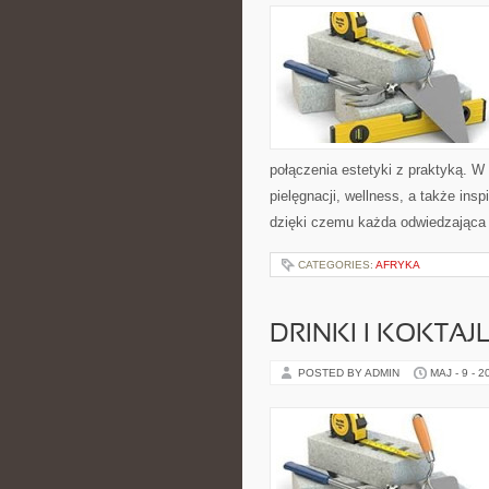
połączenia estetyki z praktyką. W
pielęgnacji, wellness, a także insp
dzięki czemu każda odwiedzająca
CATEGORIES:
AFRYKA
DRINKI I KOKTAJ
POSTED BY ADMIN
MAJ - 9 - 2