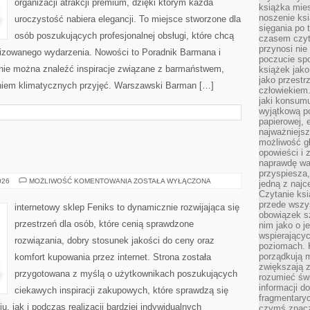
organizacji atrakcji premium, dzięki którym każda
książka mies
noszenie ksi
uroczystość nabiera elegancji. To miejsce stworzone dla
sięgania po t
osób poszukujących profesjonalnej obsługi, które chcą
czasem czyta
przynosi nie
izowanego wydarzenia. Nowości to Poradnik Barmana i
poczucie spo
tronie można znaleźć inspiracje związane z barmaństwem,
książek jako
jako przestr
eniem klimatycznych przyjęć. Warszawski Barman […]
człowiekiem
jaki konsumu
wyjątkową p
papierowej, 
najważniejsz
możliwość gł
opowieści i 
naprawdę wa
przyspiesza
AI
026
MOŻLIWOŚĆ KOMENTOWANIA
ZOSTAŁA WYŁĄCZONA
jedną z najc
W
Czytanie ksi
PRAKTYCE
przede wszys
internetowy sklep Feniks to dynamicznie rozwijająca się
obowiązek sz
przestrzeń dla osób, które cenią sprawdzone
nim jako o j
wspierającyc
rozwiązania, dobry stosunek jakości do ceny oraz
poziomach. K
porządkują m
komfort kupowania przez internet. Strona została
zwiększają z
przygotowana z myślą o użytkownikach poszukujących
rozumieć św
informacji do
ciekawych inspiracji zakupowych, które sprawdzą się
fragmentaryc
 jak i podczas realizacji bardziej indywidualnych
czymś znacz