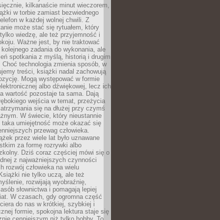
ięcznie, kilkanaście minut wieczorem,
ążki w torbie zamiast bezwiednego
elefon w każdej wolnej chwili. Z
nie może stać się rytuałem, który
 tylko wiedzę, ale też przyjemność i
koju. Ważne jest, by nie traktować
 kolejnego zadania do wykonania, ale
zeń spotkania z myślą, historią i drugim
. Choć technologia zmienia sposób, w
jemy treści, książki nadal zachowują
ozycję. Mogą występować w formie
elektronicznej albo dźwiękowej, lecz ich
a wartość pozostaje ta sama. Dają
ębokiego wejścia w temat, przeżycia
zatrzymania się na dłużej przy czymś
żnym. W świecie, który nieustannie
, taka umiejętność może okazać się
enniejszych przewag człowieka.
ążek przez wiele lat było uznawane
tkim za formę rozrywki albo
kolny. Dziś coraz częściej mówi się o
ednej z najważniejszych czynności
h rozwój człowieka na wielu
siążki nie tylko uczą, ale też
yślenie, rozwijają wyobraźnię,
asób słownictwa i pomagają lepiej
iat. W czasach, gdy ogromna część
ciera do nas w krótkiej, szybkiej i
znej formie, spokojna lektura staje się
nie cenniejszym niż tylko hobby. To