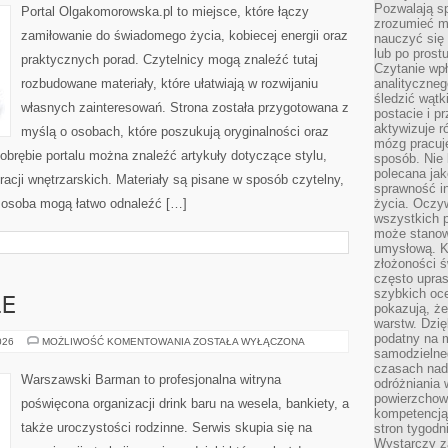
Pozwalają sp
Portal Olgakomorowska.pl to miejsce, które łączy
zrozumieć m
zamiłowanie do świadomego życia, kobiecej energii oraz
nauczyć się
lub po prost
praktycznych porad. Czytelnicy mogą znaleźć tutaj
Czytanie wp
rozbudowane materiały, które ułatwiają w rozwijaniu
analityczneg
śledzić wątk
własnych zainteresowań. Strona została przygotowana z
postacie i 
aktywizuje r
myślą o osobach, które poszukują oryginalności oraz
mózg pracuj
 obrębie portalu można znaleźć artykuły dotyczące stylu,
sposób. Nie 
polecana jak
iracji wnętrzarskich. Materiały są pisane w sposób czytelny,
sprawność in
 osoba mogą łatwo odnaleźć […]
życia. Oczy
wszystkich p
może stanow
umysłową. K
złożoności ś
często upras
szybkich ocen
LE
pokazują, ż
warstw. Dzię
podatny na m
DRINKI
026
MOŻLIWOŚĆ KOMENTOWANIA
ZOSTAŁA WYŁĄCZONA
I
samodzielne
KOKTAJLE
czasach nadm
Warszawski Barman to profesjonalna witryna
odróżniania 
powierzchown
poświęcona organizacji drink baru na wesela, bankiety, a
kompetencją.
także uroczystości rodzinne. Serwis skupia się na
stron tygodn
Wystarczy z