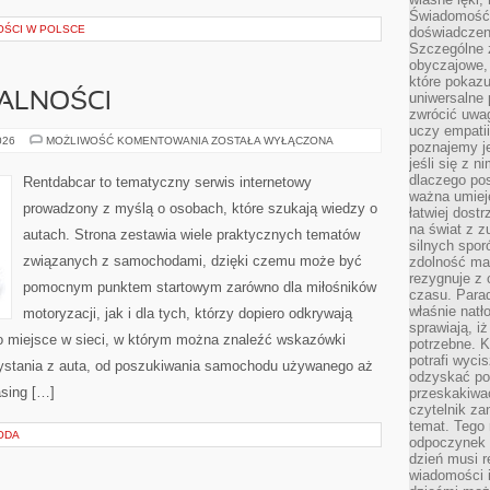
Świadomość, 
OŚCI W POLSCE
doświadczen
Szczególne 
obyczajowe, 
które pokazu
uniwersalne 
MALNOŚCI
zwrócić uwag
uczy empatii
PRZEPISY
026
MOŻLIWOŚĆ KOMENTOWANIA
ZOSTAŁA WYŁĄCZONA
poznajemy j
I
jeśli się z 
FORMALNOŚCI
dlaczego pos
Rentdabcar to tematyczny serwis internetowy
ważna umieję
prowadzony z myślą o osobach, które szukają wiedzy o
łatwiej dost
na świat z z
autach. Strona zestawia wiele praktycznych tematów
silnych spor
związanych z samochodami, dzięki czemu może być
zdolność ma 
rezygnuje z 
pomocnym punktem startowym zarówno dla miłośników
czasu. Parad
właśnie natło
motoryzacji, jak i dla tych, którzy dopiero odkrywają
sprawiają, iż
o miejsce w sieci, w którym można znaleźć wskazówki
potrzebne. K
potrafi wyci
ystania z auta, od poszukiwania samochodu używanego aż
odzyskać po
asing […]
przeskakiwa
czytelnik za
temat. Tego 
ODA
odpoczynek 
dzień musi r
wiadomości i