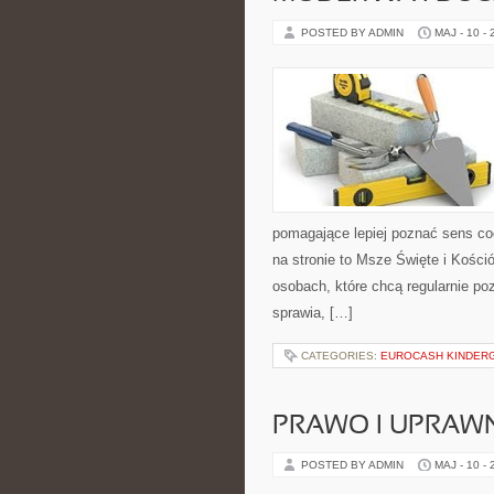
POSTED BY ADMIN
MAJ - 10 -
pomagające lepiej poznać sens c
na stronie to Msze Święte i Kośció
osobach, które chcą regularnie po
sprawia, […]
CATEGORIES:
EUROCASH KINDER
PRAWO I UPRAWN
POSTED BY ADMIN
MAJ - 10 -