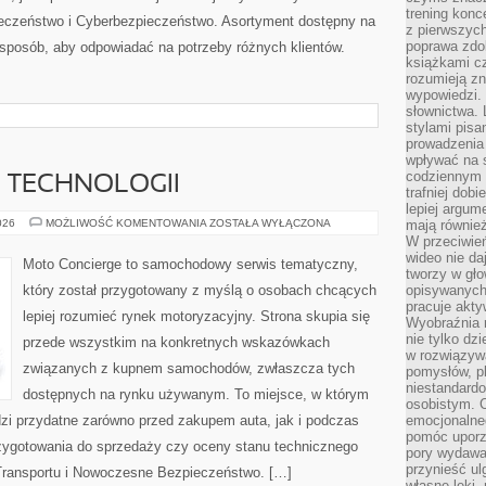
trening konce
eczeństwo i Cyberbezpieczeństwo. Asortyment dostępny na
z pierwszych
poprawa zdo
 sposób, aby odpowiadać na potrzeby różnych klientów.
książkami cz
rozumieją zn
wypowiedzi. 
słownictwa. 
stylami pisa
prowadzenia 
wpływać na 
codziennym ż
E TECHNOLOGII
trafniej dobi
lepiej argum
TESTY
026
MOŻLIWOŚĆ KOMENTOWANIA
ZOSTAŁA WYŁĄCZONA
mają równie
I
W przeciwień
RECENZJE
wideo nie da
TECHNOLOGII
Moto Concierge to samochodowy serwis tematyczny,
tworzy w gło
który został przygotowany z myślą o osobach chcących
opisywanych
pracuje akty
lepiej rozumieć rynek motoryzacyjny. Strona skupia się
Wyobraźnia r
nie tylko dz
przede wszystkim na konkretnych wskazówkach
w rozwiązyw
związanych z kupnem samochodów, zwłaszcza tych
pomysłów, pl
niestandard
dostępnych na rynku używanym. To miejsce, w którym
osobistym. C
zi przydatne zarówno przed zakupem auta, jak i podczas
emocjonalneg
pomóc uporz
zygotowania do sprzedaży czy oceny stanu technicznego
pory wydawał
przynieść ul
Transportu i Nowoczesne Bezpieczeństwo. […]
własne lęki,