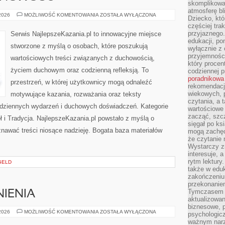
skomplikowan
atmosferę bl
MODLITWA
 2026
MOŻLIWOŚĆ KOMENTOWANIA
ZOSTAŁA WYŁĄCZONA
Dziecko, któ
I
częściej trak
DUCHOWOŚĆ
przyjaznego.
Serwis NajlepszeKazania.pl to innowacyjne miejsce
edukacji, po
stworzone z myślą o osobach, które poszukują
wyłącznie z 
przyjemnośc
wartościowych treści związanych z duchowością,
który procent
życiem duchowym oraz codzienną refleksją. To
codziennej p
poradnikowa
przestrzeń, w której użytkownicy mogą odnaleźć
rekomendacj
wiekowych, 
motywujące kazania, rozważania oraz teksty
czytania, a 
odziennych wydarzeń i duchowych doświadczeń. Kategorie
wartościowe 
zacząć, szcz
ł i Tradycja. NajlepszeKazania.pl powstało z myślą o
sięgał po k
znawać treści niosące nadzieję. Bogata baza materiałów
mogą zachęc
że czytanie n
Wystarczy z
interesuje, 
rytm lektury
GELD
także w eduk
zakończeniu 
przekonanie
Tymczasem w
IENIA
aktualizowan
biznesowe, 
PRAWO
 2026
MOŻLIWOŚĆ KOMENTOWANIA
ZOSTAŁA WYŁĄCZONA
psychologicz
I
ważnym narz
UPRAWNIENIA