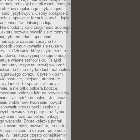
ntracji, refleksji i cierpliwości. Jednym
 efektów regularnego czytania jest
lności językowych. Osoby obcujące z
ęściej sprawniej formułują myśli, lepiej
aczenia słów i łatwiej budują
Nie chodzi tylko o znajomość trudnego
Lektura pozwala oswoić się z różnymi
nia, rytmem zdań i sposobami
narracji. Z czasem zaczyna to
sposób komunikowania się także w
yciu. Człowiek, który czyta, często
era słowa, precyzyjniej opisuje emocje i
entuje własne stanowisko. Książki
ż ogromny wpływ na rozwój wyobraźni.
stwie do filmu czy krótkich materiałów
ją gotowego obrazu. Czytelnik sam
wie postacie, miejsca i atmosferę
 wydarzeń. To sprawia, że umysł
wnie, a nie tylko odbiera bodźce.
ozwijana podczas lektury przydaje się
ieciom, ale także dorosłym. Jest ważna
aniu problemów, tworzeniu nowych
anowaniu przyszłości i szukaniu
owych rozwiązań w pracy oraz życiu
zytanie może też pełnić funkcję
o wsparcia. Dobra książka potrafi
ądkować myśli, nazwać to, co do tej
o się niejasne, a czasem po prostu
gę. W literaturze często odnajdujemy
 marzenia, rozczarowania i pytania.