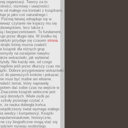
ej organizacji. Tworzy za to
iskości, rozmowy i uważności.
re od małego ma kontakt z książkami,
tuje je jako coś naturalnego i
 Później łatwiej odnajduje się w
nieważ czytanie nie kojarzy mu się
obowiązkiem, lecz także z
ią i bezpieczeństwem. To fundament,
uje przez długie lata. W środku tej
raktyki przydaje się czasem
strona
dzięki której można znaleźć
e książek dla różnych grup
pomysły na rozwijanie nawyku
także wskazówki, jak wybierać
tytuły. Nie każdy wie, od czego
ególnie jeśli przez dłuższy czas nie
siążki. Dobrze przygotowane wskazówki
ić do pierwszych kroków i pokazać,
ie musi być trudne ani elitarne.
naleźć temat, który naprawdę
a potem dać sobie czas na wejście w
. Znaczenie książek widoczne jest
acji dorosłych. Wiele osób po
szkoły przestaje czytać z
m, że nauka dobiegła końca.
spółczesny świat wymaga stałego
ia wiedzy i kompetencji. Książki
popularnonaukowe, historyczne,
ne czy biograficzne mogą stać się
ędziem rozwoju osobistego.