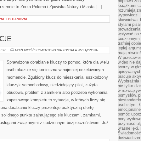
poprawa zdo
książkami cz
 stronie to Zorza Polarna i Zjawiska Natury i Miasta […]
rozumieją zn
wypowiedzi. 
NE I BOTANICZNE
słownictwa. 
stylami pisa
prowadzenia 
wpływać na 
CJE
codziennym ż
trafniej dobi
lepiej argum
PRAWO
 2026
MOŻLIWOŚĆ KOMENTOWANIA
ZOSTAŁA WYŁĄCZONA
mają równie
I
REGULACJE
W przeciwień
Sprawdzone dorabianie kluczy to pomoc, która dla wielu
wideo nie da
tworzy w gło
osób okazuje się konieczna w najmniej oczekiwanym
opisywanych
pracuje akty
momencie. Zgubiony klucz do mieszkania, uszkodzony
Wyobraźnia r
kluczyk samochodowy, niedziałający pilot, zużyta
nie tylko dz
w rozwiązyw
obudowa, problem z zamkiem albo potrzeba wykonania
pomysłów, pl
zapasowego kompletu to sytuacje, w których liczy się
niestandard
osobistym. C
ona dorabianiu kluczy prezentuje praktyczną ofertę
emocjonalneg
pomóc uporz
ą solidnego punktu zajmującego się kluczami, zamkami,
pory wydawał
usługami związanymi z codziennym bezpieczeństwem. Już
przynieść ul
własne lęki,
Świadomość, 
doświadczen