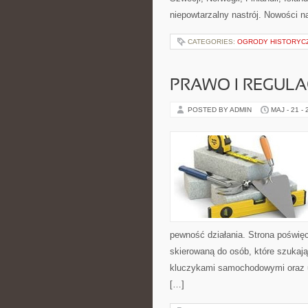
niepowtarzalny nastrój. Nowości na
CATEGORIES:
OGRODY HISTORYCZ
PRAWO I REGULA
POSTED BY ADMIN
MAJ - 21 -
pewność działania. Strona poświęc
skierowaną do osób, które szukaj
kluczykami samochodowymi oraz 
[…]