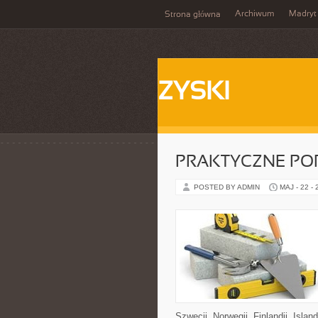
Archiwum
Madryt
Strona główna
ZYSKI
PRAKTYCZNE PO
POSTED BY ADMIN
MAJ - 22 -
Szwecji, Norwegii, Finlandii, Islan