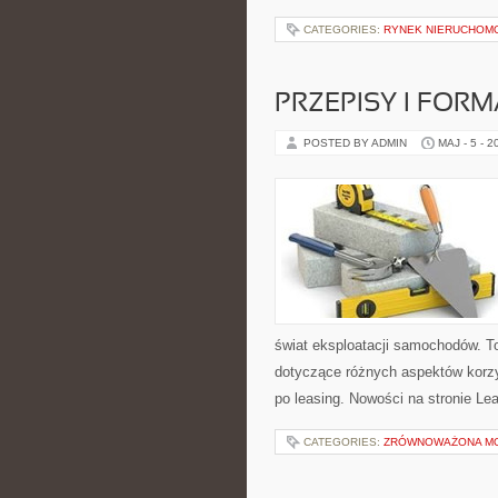
CATEGORIES:
RYNEK NIERUCHOM
PRZEPISY I FOR
POSTED BY ADMIN
MAJ - 5 - 2
świat eksploatacji samochodów. T
dotyczące różnych aspektów korz
po leasing. Nowości na stronie Le
CATEGORIES:
ZRÓWNOWAŻONA M