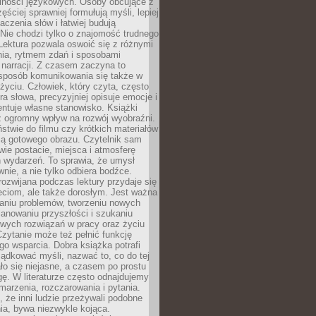
lności językowych. Osoby obcujące z
ęściej sprawniej formułują myśli, lepiej
aczenia słów i łatwiej budują
Nie chodzi tylko o znajomość trudnego
Lektura pozwala oswoić się z różnymi
nia, rytmem zdań i sposobami
narracji. Z czasem zaczyna to
sposób komunikowania się także w
yciu. Człowiek, który czyta, często
era słowa, precyzyjniej opisuje emocje i
entuje własne stanowisko. Książki
ż ogromny wpływ na rozwój wyobraźni.
stwie do filmu czy krótkich materiałów
ją gotowego obrazu. Czytelnik sam
wie postacie, miejsca i atmosferę
 wydarzeń. To sprawia, że umysł
wnie, a nie tylko odbiera bodźce.
ozwijana podczas lektury przydaje się
ieciom, ale także dorosłym. Jest ważna
aniu problemów, tworzeniu nowych
anowaniu przyszłości i szukaniu
owych rozwiązań w pracy oraz życiu
zytanie może też pełnić funkcję
o wsparcia. Dobra książka potrafi
ądkować myśli, nazwać to, co do tej
o się niejasne, a czasem po prostu
gę. W literaturze często odnajdujemy
 marzenia, rozczarowania i pytania.
że inni ludzie przeżywali podobne
ia, bywa niezwykle kojąca.