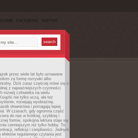
SCRIBE
FACEBOOK
TWITTER
ążek przez wiele lat było uznawane
tkim za formę rozrywki albo
kolny. Dziś coraz częściej mówi się o
ednej z najważniejszych czynności
h rozwój człowieka na wielu
siążki nie tylko uczą, ale też
yślenie, rozwijają wyobraźnię,
asób słownictwa i pomagają lepiej
iat. W czasach, gdy ogromna część
ciera do nas w krótkiej, szybkiej i
znej formie, spokojna lektura staje się
nie cenniejszym niż tylko hobby. To
ntracji, refleksji i cierpliwości. Jednym
 efektów regularnego czytania jest