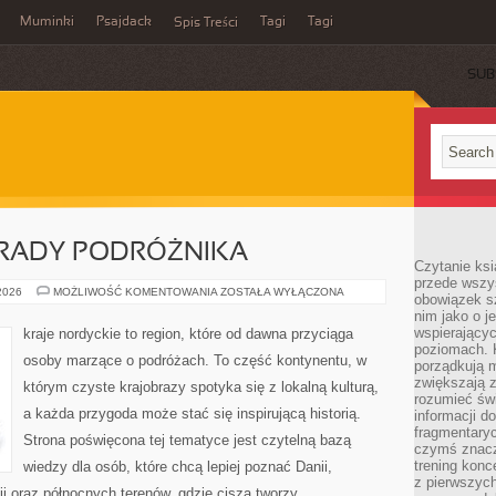
Muminki
Psajdack
Tagi
Tagi
Spis Treści
SUB
RADY PODRÓŻNIKA
Czytanie ksi
przede wszys
PRAKTYCZNE
 2026
MOŻLIWOŚĆ KOMENTOWANIA
ZOSTAŁA WYŁĄCZONA
obowiązek sz
PORADY
nim jako o j
PODRÓŻNIKA
wspierającyc
kraje nordyckie to region, które od dawna przyciąga
poziomach. K
osoby marzące o podróżach. To część kontynentu, w
porządkują m
zwiększają z
którym czyste krajobrazy spotyka się z lokalną kulturą,
rozumieć św
a każda przygoda może stać się inspirującą historią.
informacji do
fragmentaryc
Strona poświęcona tej tematyce jest czytelną bazą
czymś znacz
trening konce
wiedzy dla osób, które chcą lepiej poznać Danii,
z pierwszych
dii oraz północnych terenów, gdzie cisza tworzy