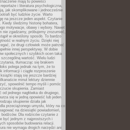
znaczenie mają tu powieści
reportaże i literatura psychologiczna,
ją, jak skomplikowane i jednocześnie
potrafi być ludzkie życie. Warto
ę na jeszcze jeden aspekt. Czytanie
. Kiedy śledzimy historię bohatera,
ego motywacje, obawy i wybory. Nawet
nim nie zgadzamy, próbujemy zrozumieć,
tąpił w określony sposób. To bardzo
tność w realnym życiu. Dzięki niej
rzegać, że drugi człowiek może patrzeć
upełnie innej perspektywy. W dobie
ów społecznych i szybkich ocen taka
szczególną wartość. Wielu ludzi
czytania, tłumacząc się brakiem
oks polega jednak na tym, że to
k informacji i ciągłe rozproszenie
 książki stają się jeszcze bardziej
ilkanaście minut lektury dziennie
szyć, spowolnić tempo myśli i pomóc
czucie skupienia. Zamiast
ć od jednego nagłówka do drugiego,
nurza się w jedną opowieść lub jeden
rodzaju skupienie działa jak
dla przeciążonego umysłu, który na co
eagować na dziesiątki powiadomień,
 bodźców. Dla rodziców czytanie z
e być jednym z najprostszych i
ych sposobów budowania relacji.
ura nie wymaga drogich narzędzi ani