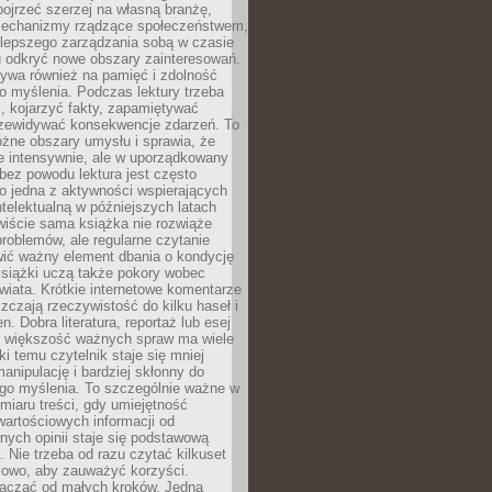
ojrzeć szerzej na własną branżę,
echanizmy rządzące społeczeństwem,
 lepszego zarządzania sobą w czasie
u odkryć nowe obszary zainteresowań.
ływa również na pamięć i zdolność
o myślenia. Podczas lektury trzeba
i, kojarzyć fakty, zapamiętywać
przewidywać konsekwencje zdarzeń. To
óżne obszary umysłu i sprawia, że
e intensywnie, ale w uporządkowany
bez powodu lektura jest często
o jedna z aktywności wspierających
telektualną w późniejszych latach
wiście sama książka nie rozwiąże
roblemów, ale regularne czytanie
ić ważny element dbania o kondycję
siążki uczą także pokory wobec
wiata. Krótkie internetowe komentarze
zczają rzeczywistość do kilku haseł i
. Dobra literatura, reportaż lub esej
e większość ważnych spraw ma wiele
ki temu czytelnik staje się mniej
anipulację i bardziej skłonny do
go myślenia. To szczególnie ważne w
iaru treści, gdy umiejętność
wartościowych informacji od
ych opinii staje się podstawową
 Nie trzeba od razu czytać kilkuset
iowo, aby zauważyć korzyści.
acząć od małych kroków. Jedna