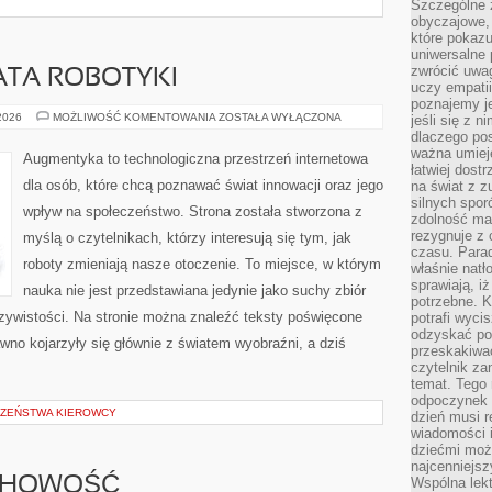
Szczególne 
obyczajowe, 
które pokazu
uniwersalne 
zwrócić uwag
ATA ROBOTYKI
uczy empatii
poznajemy j
NOWINKI
 2026
MOŻLIWOŚĆ KOMENTOWANIA
ZOSTAŁA WYŁĄCZONA
jeśli się z 
ZE
dlaczego pos
ŚWIATA
ważna umieję
ROBOTYKI
Augmentyka to technologiczna przestrzeń internetowa
łatwiej dost
dla osób, które chcą poznawać świat innowacji oraz jego
na świat z z
silnych spor
wpływ na społeczeństwo. Strona została stworzona z
zdolność ma 
rezygnuje z 
myślą o czytelnikach, którzy interesują się tym, jak
czasu. Parad
roboty zmieniają nasze otoczenie. To miejsce, w którym
właśnie natło
sprawiają, iż
nauka nie jest przedstawiana jedynie jako suchy zbiór
potrzebne. K
czywistości. Na stronie można znaleźć teksty poświęcone
potrafi wyci
odzyskać po
wno kojarzyły się głównie z światem wyobraźni, a dziś
przeskakiwa
czytelnik za
temat. Tego 
odpoczynek 
CZEŃSTWA KIEROWCY
dzień musi r
wiadomości i
dziećmi moż
najcenniejsz
UCHOWOŚĆ
Wspólna lekt