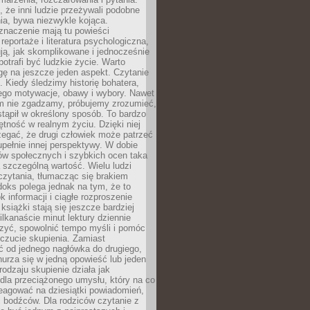
że inni ludzie przeżywali podobne
ia, bywa niezwykle kojąca.
znaczenie mają tu powieści
reportaże i literatura psychologiczna,
ją, jak skomplikowane i jednocześnie
potrafi być ludzkie życie. Warto
ę na jeszcze jeden aspekt. Czytanie
. Kiedy śledzimy historię bohatera,
ego motywacje, obawy i wybory. Nawet
nim nie zgadzamy, próbujemy zrozumieć,
tąpił w określony sposób. To bardzo
tność w realnym życiu. Dzięki niej
rzegać, że drugi człowiek może patrzeć
upełnie innej perspektywy. W dobie
ów społecznych i szybkich ocen taka
szczególną wartość. Wielu ludzi
czytania, tłumacząc się brakiem
oks polega jednak na tym, że to
k informacji i ciągłe rozproszenie
 książki stają się jeszcze bardziej
ilkanaście minut lektury dziennie
szyć, spowolnić tempo myśli i pomóc
czucie skupienia. Zamiast
ć od jednego nagłówka do drugiego,
nurza się w jedną opowieść lub jeden
rodzaju skupienie działa jak
dla przeciążonego umysłu, który na co
eagować na dziesiątki powiadomień,
 bodźców. Dla rodziców czytanie z