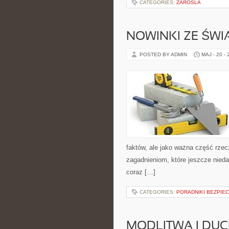
CATEGORIES:
ZAROSLA
NOWINKI ZE ŚWI
POSTED BY ADMIN
MAJ - 20 -
faktów, ale jako ważna część rze
zagadnieniom, które jeszcze nieda
coraz […]
CATEGORIES:
PORADNIKI BEZPIE
MODLITWA I D