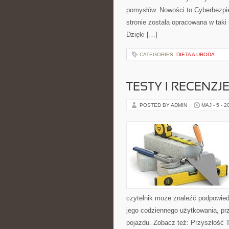
pomysłów. Nowości to Cyberbezpi
stronie została opracowana w taki
Dzięki […]
CATEGORIES:
DIETA A URODA
TESTY I RECENZJ
POSTED BY ADMIN
MAJ - 5 - 2
czytelnik może znaleźć podpowied
jego codziennego użytkowania, pr
pojazdu. Zobacz też: Przyszłość 