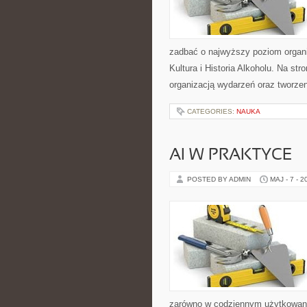
zadbać o najwyższy poziom organ
Kultura i Historia Alkoholu. Na s
organizacją wydarzeń oraz tworz
CATEGORIES:
NAUKA
AI W PRAKTYCE
POSTED BY ADMIN
MAJ - 7 - 2
zarówno w codziennym użytkowaniu,