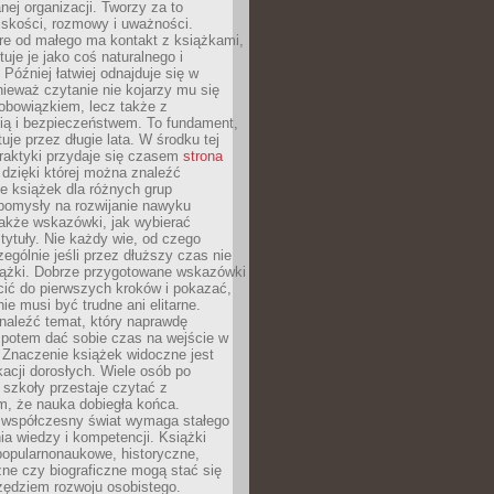
ej organizacji. Tworzy za to
iskości, rozmowy i uważności.
re od małego ma kontakt z książkami,
tuje je jako coś naturalnego i
 Później łatwiej odnajduje się w
nieważ czytanie nie kojarzy mu się
obowiązkiem, lecz także z
ią i bezpieczeństwem. To fundament,
uje przez długie lata. W środku tej
raktyki przydaje się czasem
strona
dzięki której można znaleźć
e książek dla różnych grup
pomysły na rozwijanie nawyku
także wskazówki, jak wybierać
tytuły. Nie każdy wie, od czego
ególnie jeśli przez dłuższy czas nie
siążki. Dobrze przygotowane wskazówki
ić do pierwszych kroków i pokazać,
ie musi być trudne ani elitarne.
naleźć temat, który naprawdę
a potem dać sobie czas na wejście w
. Znaczenie książek widoczne jest
acji dorosłych. Wiele osób po
szkoły przestaje czytać z
m, że nauka dobiegła końca.
spółczesny świat wymaga stałego
ia wiedzy i kompetencji. Książki
popularnonaukowe, historyczne,
ne czy biograficzne mogą stać się
ędziem rozwoju osobistego.