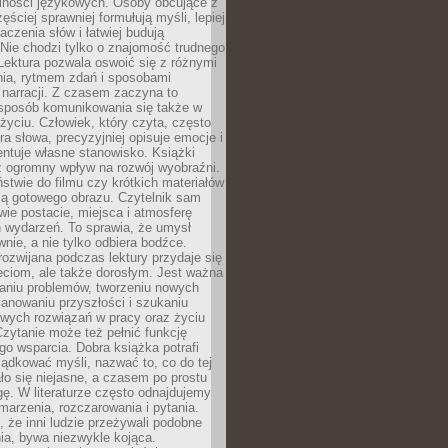
lności językowych. Osoby obcujące z
ęściej sprawniej formułują myśli, lepiej
aczenia słów i łatwiej budują
Nie chodzi tylko o znajomość trudnego
Lektura pozwala oswoić się z różnymi
nia, rytmem zdań i sposobami
narracji. Z czasem zaczyna to
sposób komunikowania się także w
yciu. Człowiek, który czyta, często
era słowa, precyzyjniej opisuje emocje i
entuje własne stanowisko. Książki
ż ogromny wpływ na rozwój wyobraźni.
stwie do filmu czy krótkich materiałów
ją gotowego obrazu. Czytelnik sam
wie postacie, miejsca i atmosferę
 wydarzeń. To sprawia, że umysł
wnie, a nie tylko odbiera bodźce.
ozwijana podczas lektury przydaje się
ieciom, ale także dorosłym. Jest ważna
aniu problemów, tworzeniu nowych
anowaniu przyszłości i szukaniu
owych rozwiązań w pracy oraz życiu
zytanie może też pełnić funkcję
o wsparcia. Dobra książka potrafi
ądkować myśli, nazwać to, co do tej
o się niejasne, a czasem po prostu
gę. W literaturze często odnajdujemy
 marzenia, rozczarowania i pytania.
że inni ludzie przeżywali podobne
ia, bywa niezwykle kojąca.