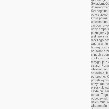
Świadomość, 
doświadczen
Szczególne 
obyczajowe, 
które pokazu
uniwersalne 
zwrócić uwag
uczy empatii
poznajemy j
jeśli się z 
dlaczego pos
ważna umieję
łatwiej dost
na świat z z
silnych spor
zdolność ma 
rezygnuje z 
czasu. Parad
właśnie natło
sprawiają, iż
potrzebne. K
potrafi wyci
odzyskać po
przeskakiwa
czytelnik za
temat. Tego 
odpoczynek 
dzień musi r
wiadomości i