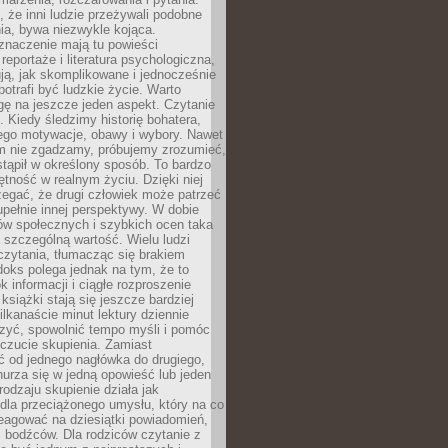
że inni ludzie przeżywali podobne
ia, bywa niezwykle kojąca.
znaczenie mają tu powieści
reportaże i literatura psychologiczna,
ją, jak skomplikowane i jednocześnie
potrafi być ludzkie życie. Warto
ę na jeszcze jeden aspekt. Czytanie
. Kiedy śledzimy historię bohatera,
ego motywacje, obawy i wybory. Nawet
nim nie zgadzamy, próbujemy zrozumieć,
tąpił w określony sposób. To bardzo
tność w realnym życiu. Dzięki niej
rzegać, że drugi człowiek może patrzeć
upełnie innej perspektywy. W dobie
ów społecznych i szybkich ocen taka
szczególną wartość. Wielu ludzi
czytania, tłumacząc się brakiem
oks polega jednak na tym, że to
k informacji i ciągłe rozproszenie
 książki stają się jeszcze bardziej
ilkanaście minut lektury dziennie
szyć, spowolnić tempo myśli i pomóc
czucie skupienia. Zamiast
ć od jednego nagłówka do drugiego,
nurza się w jedną opowieść lub jeden
rodzaju skupienie działa jak
dla przeciążonego umysłu, który na co
eagować na dziesiątki powiadomień,
 bodźców. Dla rodziców czytanie z