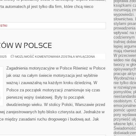
poprawa zdo
książkami cz
ta automatech.pl jest tylko dla firm, które chcą nieco
rozumieją zn
wypowiedzi. 
słownictwa. 
stylami pisa
OSTKI
prowadzenia 
wpływać na 
codziennym ż
trafniej dobi
ZÓW W POLSCE
lepiej argum
mają równie
W przeciwień
PRODUKCJA
 2025
MOŻLIWOŚĆ KOMENTOWANIA
ZOSTAŁA WYŁĄCZONA
wideo nie da
WOZÓW
W
tworzy w gło
POLSCE
Zagadnienia motoryzacyjne w Polsce Również w Polsce
opisywanych
pracuje akty
jak oraz na całym świecie motoryzacja jest wybitnie
Wyobraźnia r
ważną i zauważalną na każdym kroku dziedziną. W
nie tylko dz
w rozwiązyw
Polsce za początek motoryzacji znamionuje się czas
pomysłów, pl
niestandard
pierwszej wojny światowej. Były to początek
osobistym. C
dwudziestego wieku. W stolicy Polski, Warszawie przed
emocjonalneg
pomóc uporz
ej zarejestrowanych było blisko czterysta aut. Jednakże w
pory wydawał
ice między zasadami ruchu drogowego i budową aut. Jak
przynieść ul
własne lęki,
]
Świadomość, 
doświadczen