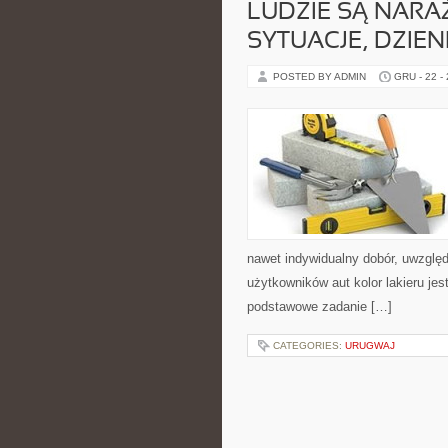
LUDZIE SĄ NARA
SYTUACJE, DZIEN
POSTED BY ADMIN
GRU - 22 -
nawet indywidualny dobór, uwzględ
użytkowników aut kolor lakieru je
podstawowe zadanie […]
CATEGORIES:
URUGWAJ