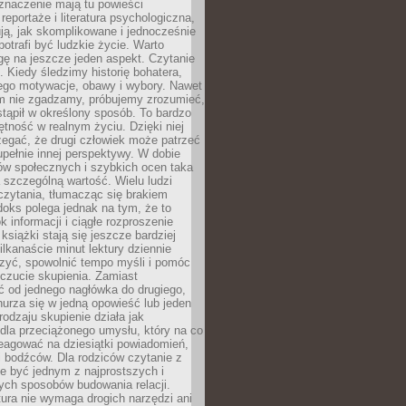
znaczenie mają tu powieści
reportaże i literatura psychologiczna,
ją, jak skomplikowane i jednocześnie
potrafi być ludzkie życie. Warto
ę na jeszcze jeden aspekt. Czytanie
. Kiedy śledzimy historię bohatera,
ego motywacje, obawy i wybory. Nawet
nim nie zgadzamy, próbujemy zrozumieć,
tąpił w określony sposób. To bardzo
tność w realnym życiu. Dzięki niej
rzegać, że drugi człowiek może patrzeć
upełnie innej perspektywy. W dobie
ów społecznych i szybkich ocen taka
szczególną wartość. Wielu ludzi
czytania, tłumacząc się brakiem
oks polega jednak na tym, że to
k informacji i ciągłe rozproszenie
 książki stają się jeszcze bardziej
ilkanaście minut lektury dziennie
szyć, spowolnić tempo myśli i pomóc
czucie skupienia. Zamiast
ć od jednego nagłówka do drugiego,
nurza się w jedną opowieść lub jeden
rodzaju skupienie działa jak
dla przeciążonego umysłu, który na co
eagować na dziesiątki powiadomień,
 bodźców. Dla rodziców czytanie z
e być jednym z najprostszych i
ych sposobów budowania relacji.
ura nie wymaga drogich narzędzi ani