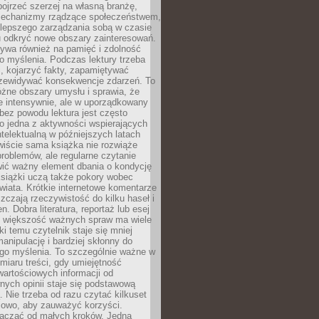
ojrzeć szerzej na własną branżę,
echanizmy rządzące społeczeństwem,
 lepszego zarządzania sobą w czasie
u odkryć nowe obszary zainteresowań.
ływa również na pamięć i zdolność
o myślenia. Podczas lektury trzeba
i, kojarzyć fakty, zapamiętywać
przewidywać konsekwencje zdarzeń. To
óżne obszary umysłu i sprawia, że
e intensywnie, ale w uporządkowany
bez powodu lektura jest często
o jedna z aktywności wspierających
telektualną w późniejszych latach
wiście sama książka nie rozwiąże
roblemów, ale regularne czytanie
ić ważny element dbania o kondycję
siążki uczą także pokory wobec
wiata. Krótkie internetowe komentarze
zczają rzeczywistość do kilku haseł i
. Dobra literatura, reportaż lub esej
e większość ważnych spraw ma wiele
ki temu czytelnik staje się mniej
anipulację i bardziej skłonny do
go myślenia. To szczególnie ważne w
iaru treści, gdy umiejętność
wartościowych informacji od
ych opinii staje się podstawową
 Nie trzeba od razu czytać kilkuset
iowo, aby zauważyć korzyści.
acząć od małych kroków. Jedna