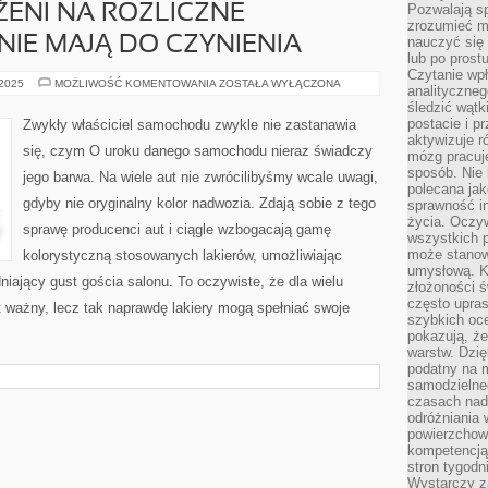
Pozwalają sp
ŻENI NA ROZLICZNE
zrozumieć m
NIE MAJĄ DO CZYNIENIA
nauczyć się
lub po prost
Czytanie wp
LUDZIE
 2025
MOŻLIWOŚĆ KOMENTOWANIA
ZOSTAŁA WYŁĄCZONA
analityczneg
SĄ
śledzić wątk
NARAŻENI
NA
postacie i 
Zwykły właściciel samochodu zwykle nie zastanawia
ROZLICZNE
aktywizuje r
SYTUACJE,
się, czym O uroku danego samochodu nieraz świadczy
DZIENNIE
mózg pracuj
MAJĄ
sposób. Nie 
jego barwa. Na wiele aut nie zwrócilibyśmy wcale uwagi,
DO
polecana jak
CZYNIENIA
gdyby nie oryginalny kolor nadwozia. Zdają sobie z tego
sprawność in
życia. Oczy
sprawę producenci aut i ciągle wzbogacają gamę
wszystkich p
może stanow
kolorystyczną stosowanych lakierów, umożliwiając
umysłową. K
niający gust gościa salonu. To oczywiste, że dla wielu
złożoności ś
często upras
st ważny, lecz tak naprawdę lakiery mogą spełniać swoje
szybkich ocen
pokazują, ż
warstw. Dzię
podatny na m
samodzielne
czasach nadm
odróżniania 
powierzchown
kompetencją.
stron tygodn
Wystarczy z