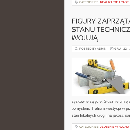
CATEGORIES:
REALIZACJE I CASE
FIGURY ZAPRZĄT
STANU TECHNIC
WOJUJĄ
POSTED BY ADMIN
GRU - 22 -
zyskowne zajęcie. Słusznie umiej
pomysłem. Trafna inwestycja w p
stan lokalnych dróg i na jakość 
CATEGORIES:
JEDZENIE W RUCHU