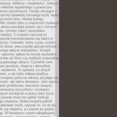
ntracji, refleksji i cierpliwości. Jednym
 efektów regularnego czytania jest
lności językowych. Osoby obcujące z
ęściej sprawniej formułują myśli, lepiej
aczenia słów i łatwiej budują
Nie chodzi tylko o znajomość trudnego
Lektura pozwala oswoić się z różnymi
nia, rytmem zdań i sposobami
narracji. Z czasem zaczyna to
sposób komunikowania się także w
yciu. Człowiek, który czyta, często
era słowa, precyzyjniej opisuje emocje i
entuje własne stanowisko. Książki
ż ogromny wpływ na rozwój wyobraźni.
stwie do filmu czy krótkich materiałów
ją gotowego obrazu. Czytelnik sam
wie postacie, miejsca i atmosferę
 wydarzeń. To sprawia, że umysł
wnie, a nie tylko odbiera bodźce.
ozwijana podczas lektury przydaje się
ieciom, ale także dorosłym. Jest ważna
aniu problemów, tworzeniu nowych
anowaniu przyszłości i szukaniu
owych rozwiązań w pracy oraz życiu
zytanie może też pełnić funkcję
o wsparcia. Dobra książka potrafi
ądkować myśli, nazwać to, co do tej
o się niejasne, a czasem po prostu
gę. W literaturze często odnajdujemy
 marzenia, rozczarowania i pytania.