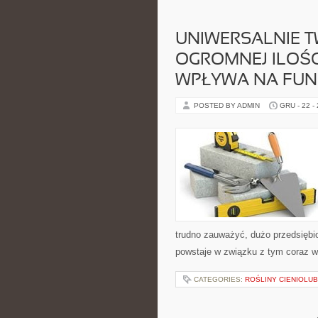
UNIWERSALNIE TWI
OGROMNEJ ILOŚ
WPŁYWA NA FU
POSTED BY ADMIN
GRU - 22 -
trudno zauważyć, dużo przedsiębio
powstaje w związku z tym coraz wi
CATEGORIES:
ROŚLINY CIENIOLU