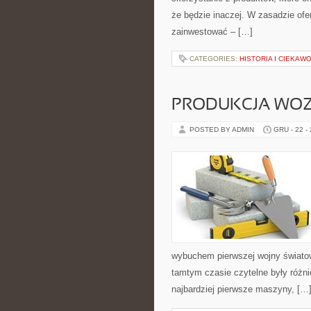
że będzie inaczej. W zasadzie ofer
zainwestować – […]
CATEGORIES:
HISTORIA I CIEKAW
PRODUKCJA WO
POSTED BY ADMIN
GRU - 22 -
wybuchem pierwszej wojny światow
tamtym czasie czytelne były różn
najbardziej pierwsze maszyny, […