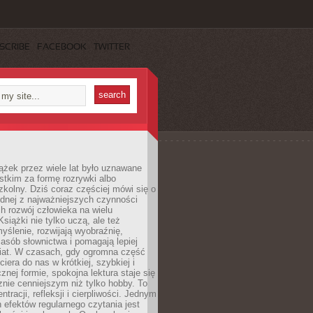
SCRIBE
FACEBOOK
TWITTER
ążek przez wiele lat było uznawane
tkim za formę rozrywki albo
kolny. Dziś coraz częściej mówi się o
ednej z najważniejszych czynności
h rozwój człowieka na wielu
siążki nie tylko uczą, ale też
yślenie, rozwijają wyobraźnię,
asób słownictwa i pomagają lepiej
iat. W czasach, gdy ogromna część
ciera do nas w krótkiej, szybkiej i
znej formie, spokojna lektura staje się
nie cenniejszym niż tylko hobby. To
ntracji, refleksji i cierpliwości. Jednym
 efektów regularnego czytania jest