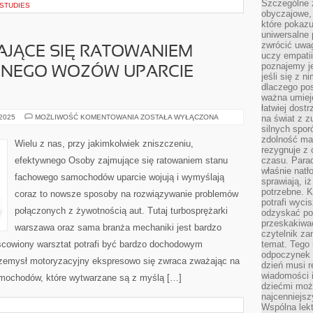
Szczególne 
 STUDIES
obyczajowe, 
które pokazu
uniwersalne 
zwrócić uwag
AJĄCE SIĘ RATOWANIEM
uczy empatii
poznajemy j
ZNEGO WOZÓW UPARCIE
jeśli się z 
dlaczego pos
ważna umieję
łatwiej dost
FIGURY
 2025
MOŻLIWOŚĆ KOMENTOWANIA
ZOSTAŁA WYŁĄCZONA
na świat z z
ZAPRZĄTAJĄCE
silnych spor
SIĘ
zdolność ma 
RATOWANIEM
Wielu z nas, przy jakimkolwiek zniszczeniu,
STANU
rezygnuje z 
TECHNICZNEGO
efektywnego Osoby zajmujące się ratowaniem stanu
czasu. Parad
WOZÓW
właśnie natło
UPARCIE
fachowego samochodów uparcie wojują i wymyślają
WOJUJĄ
sprawiają, iż
potrzebne. K
coraz to nowsze sposoby na rozwiązywanie problemów
potrafi wyci
połączonych z żywotnością aut. Tutaj turbosprężarki
odzyskać po
przeskakiwa
warszawa oraz sama branża mechaniki jest bardzo
czytelnik za
scowiony warsztat potrafi być bardzo dochodowym
temat. Tego 
odpoczynek 
rzemysł motoryzacyjny ekspresowo się zwraca zważając na
dzień musi r
wiadomości i
samochodów, które wytwarzane są z myślą […]
dziećmi moż
najcenniejsz
Wspólna lekt