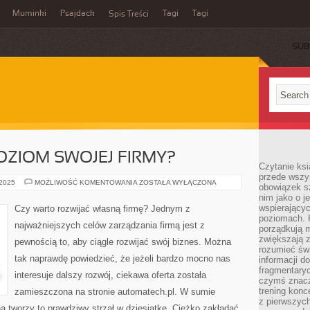
Muminki
Psajdack
Tagi
Tagi
Spis Treści
SUB
OZIOM SWOJEJ FIRMY?
Czytanie ksi
przede wszys
JAK
 2025
MOŻLIWOŚĆ KOMENTOWANIA
ZOSTAŁA WYŁĄCZONA
obowiązek sz
ZADBAĆ
nim jako o j
O
POZIOM
wspierającyc
Czy warto rozwijać własną firmę? Jednym z
SWOJEJ
poziomach. K
FIRMY?
najważniejszych celów zarządzania firmą jest z
porządkują m
zwiększają z
pewnością to, aby ciągle rozwijać swój biznes. Można
rozumieć św
tak naprawdę powiedzieć, że jeżeli bardzo mocno nas
informacji do
fragmentaryc
interesuje dalszy rozwój, ciekawa oferta została
czymś znacz
trening konce
zamieszczona na stronie automatech.pl. W sumie
z pierwszych
na tworzy to prawdziwy strzał w dziesiątkę. Ciężko zakładać,