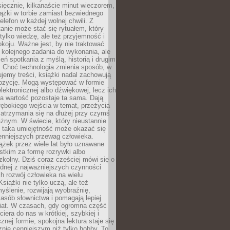
ięcznie, kilkanaście minut wieczorem,
ążki w torbie zamiast bezwiednego
elefon w każdej wolnej chwili. Z
nie może stać się rytuałem, który
 tylko wiedzę, ale też przyjemność i
koju. Ważne jest, by nie traktować
 kolejnego zadania do wykonania, ale
zeń spotkania z myślą, historią i drugim
. Choć technologia zmienia sposób, w
jemy treści, książki nadal zachowują
ozycję. Mogą występować w formie
elektronicznej albo dźwiękowej, lecz ich
a wartość pozostaje ta sama. Dają
ębokiego wejścia w temat, przeżycia
zatrzymania się na dłużej przy czymś
żnym. W świecie, który nieustannie
, taka umiejętność może okazać się
enniejszych przewag człowieka.
ążek przez wiele lat było uznawane
tkim za formę rozrywki albo
kolny. Dziś coraz częściej mówi się o
ednej z najważniejszych czynności
h rozwój człowieka na wielu
siążki nie tylko uczą, ale też
yślenie, rozwijają wyobraźnię,
asób słownictwa i pomagają lepiej
iat. W czasach, gdy ogromna część
ciera do nas w krótkiej, szybkiej i
znej formie, spokojna lektura staje się
nie cenniejszym niż tylko hobby. To