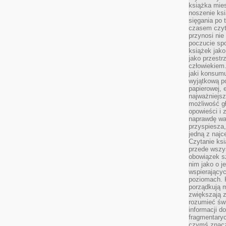
książka mies
noszenie ksi
sięgania po t
czasem czyta
przynosi nie
poczucie spo
książek jako
jako przestr
człowiekiem
jaki konsumu
wyjątkową p
papierowej, 
najważniejsz
możliwość gł
opowieści i 
naprawdę wa
przyspiesza
jedną z najc
Czytanie ksi
przede wszys
obowiązek sz
nim jako o j
wspierającyc
poziomach. K
porządkują m
zwiększają z
rozumieć św
informacji do
fragmentaryc
czymś znacz