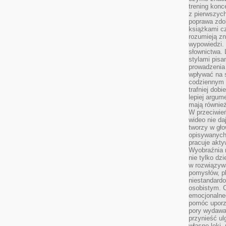
trening konce
z pierwszych
poprawa zdo
książkami cz
rozumieją zn
wypowiedzi. 
słownictwa. 
stylami pisa
prowadzenia 
wpływać na 
codziennym ż
trafniej dobi
lepiej argum
mają równie
W przeciwień
wideo nie da
tworzy w gło
opisywanych
pracuje akty
Wyobraźnia r
nie tylko dz
w rozwiązyw
pomysłów, pl
niestandard
osobistym. C
emocjonalneg
pomóc uporz
pory wydawał
przynieść ul
własne lęki,