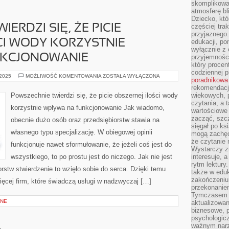
skomplikowan
atmosferę bl
Dziecko, któ
częściej trak
ERDZI SIĘ, ŻE PICIE
przyjaznego.
CI WODY KORZYSTNIE
edukacji, po
wyłącznie z 
NKCJONOWANIE
przyjemnośc
który procent
codziennej p
UNIWERSALNIE
 2025
MOŻLIWOŚĆ KOMENTOWANIA
ZOSTAŁA WYŁĄCZONA
poradnikowa
TWIERDZI
SIĘ,
rekomendacj
ŻE
Powszechnie twierdzi się, że picie obszernej ilości wody
wiekowych, 
PICIE
czytania, a 
OGROMNEJ
korzystnie wpływa na funkcjonowanie Jak wiadomo,
ILOŚCI
wartościowe 
WODY
zacząć, szcz
obecnie dużo osób oraz przedsiębiorstw stawia na
KORZYSTNIE
sięgał po k
WPŁYWA
własnego typu specjalizację. W obiegowej opinii
NA
mogą zachęc
FUNKCJONOWANIE
że czytanie n
funkcjonuje nawet sformułowanie, że jeżeli coś jest do
Wystarczy z
wszystkiego, to po prostu jest do niczego. Jak nie jest
interesuje, 
rytm lektury
rstw stwierdzenie to wzięło sobie do serca. Dzięki temu
także w eduk
zakończeniu 
ęcej firm, które świadczą usługi w nadzwyczaj […]
przekonanie
Tymczasem w
BNE
aktualizowan
biznesowe, 
psychologicz
ważnym narz