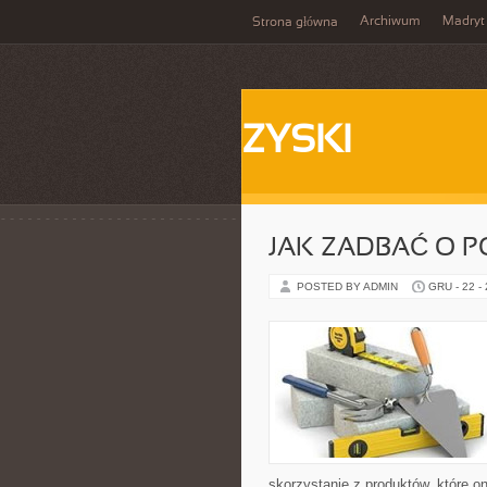
Archiwum
Madryt
Strona główna
ZYSKI
JAK ZADBAĆ O P
POSTED BY ADMIN
GRU - 22 -
skorzystanie z produktów, które o