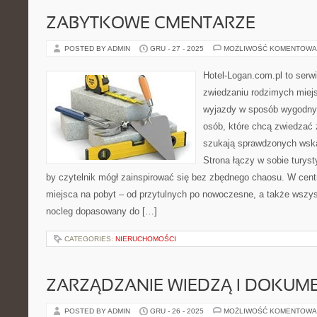
ZABYTKOWE CMENTARZE
POSTED BY ADMIN
GRU - 27 - 2025
MOŻLIWOŚĆ KOMENTOWA
Hotel-Logan.com.pl to serw
zwiedzaniu rodzimych miej
wyjazdy w sposób wygodny.
osób, które chcą zwiedzać 
szukają sprawdzonych wska
Strona łączy w sobie turyst
by czytelnik mógł zainspirować się bez zbędnego chaosu. W cent
miejsca na pobyt – od przytulnych po nowoczesne, a także wszy
nocleg dopasowany do […]
CATEGORIES:
NIERUCHOMOŚCI
ZARZĄDZANIE WIEDZĄ I DOKUM
POSTED BY ADMIN
GRU - 26 - 2025
MOŻLIWOŚĆ KOMENTOWA