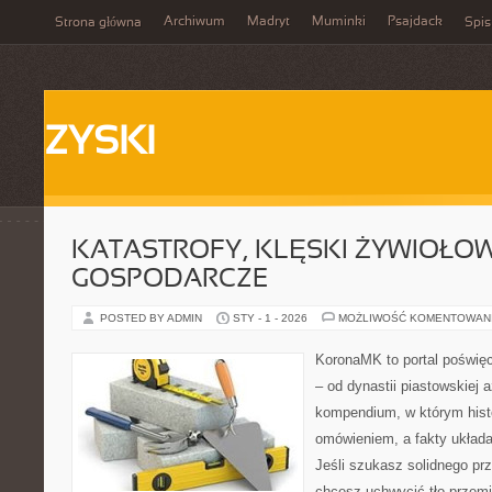
Archiwum
Madryt
Muminki
Psajdack
Strona główna
Spis
ZYSKI
KATASTROFY, KLĘSKI ŻYWIOŁOW
GOSPODARCZE
POSTED BY ADMIN
STY - 1 - 2026
MOŻLIWOŚĆ KOMENTOWAN
KoronaMK to portal poświęc
– od dynastii piastowskiej
kompendium, w którym histo
omówieniem, a fakty układa
Jeśli szukasz solidnego pr
chcesz uchwycić tło przemi