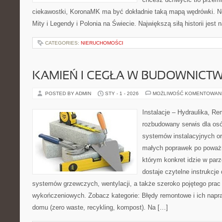
ciekawostki, KoronaMK ma być dokładnie taką mapą wędrówki. No
Mity i Legendy i Polonia na Świecie. Największą siłą historii jest
CATEGORIES:
NIERUCHOMOŚCI
KAMIEŃ I CEGŁA W BUDOWNICTW
POSTED BY ADMIN
STY - 1 - 2026
MOŻLIWOŚĆ KOMENTOWAN
Instalacje – Hydraulika, R
rozbudowany serwis dla osó
systemów instalacyjnych o
małych poprawek po poważn
którym konkret idzie w parz
dostaje czytelne instrukcj
systemów grzewczych, wentylacji, a także szeroko pojętego prac
wykończeniowych. Zobacz kategorie: Błędy remontowe i ich napra
domu (zero waste, recykling, kompost). Na […]