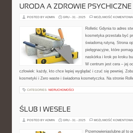
URODA A ZDROWIE PSYCHICZNE
POSTED BY ADMIN
GRU - 31 - 2025
MOŻLIWOŚĆ KOMENTOWA
Rolletic Gdynia to adres s
kosmetyka przestała być pr
świadomą rutyną. Strona op
pielęgnacyjne, które pomag
naskórka i krok po kroku b
W centrum jest cera – jej o
człowiek: każdy, kto chce lepiej wyglądać i czuć się pewniej. Zob
kosmetyki i Zero waste i świadoma kosmetyczka. Na stronie Rolle
CATEGORIES:
NIERUCHOMOŚCI
ŚLUB I WESELE
POSTED BY ADMIN
GRU - 31 - 2025
MOŻLIWOŚĆ KOMENTOWA
Przemowieniaslubne.pl to p