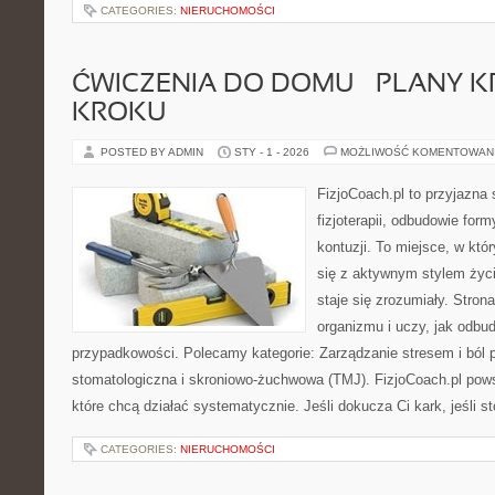
CATEGORIES:
NIERUCHOMOŚCI
ĆWICZENIA DO DOMU – PLANY K
KROKU
POSTED BY ADMIN
STY - 1 - 2026
MOŻLIWOŚĆ KOMENTOWAN
FizjoCoach.pl to przyjazna
fizjoterapii, odbudowie for
kontuzji. To miejsce, w kt
się z aktywnym stylem życi
staje się zrozumiały. Stro
organizmu i uczy, jak odb
przypadkowości. Polecamy kategorie: Zarządzanie stresem i ból pr
stomatologiczna i skroniowo-żuchwowa (TMJ). FizjoCoach.pl pow
które chcą działać systematycznie. Jeśli dokucza Ci kark, jeśli s
CATEGORIES:
NIERUCHOMOŚCI