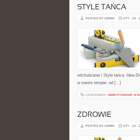
STYLE TAŃCA
POSTED BY ADMIN
STY - 24 -
odchudzanie i Style tańca. Idea 
w swoim tempie: od […]
CATEGORIES:
INWESTOWANIE W B
ZDROWIE
POSTED BY ADMIN
STY - 24 -