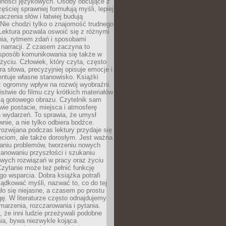
lności językowych. Osoby obcujące z
ęściej sprawniej formułują myśli, lepiej
aczenia słów i łatwiej budują
Nie chodzi tylko o znajomość trudnego
Lektura pozwala oswoić się z różnymi
nia, rytmem zdań i sposobami
narracji. Z czasem zaczyna to
sposób komunikowania się także w
yciu. Człowiek, który czyta, często
era słowa, precyzyjniej opisuje emocje i
entuje własne stanowisko. Książki
ż ogromny wpływ na rozwój wyobraźni.
stwie do filmu czy krótkich materiałów
ją gotowego obrazu. Czytelnik sam
wie postacie, miejsca i atmosferę
 wydarzeń. To sprawia, że umysł
wnie, a nie tylko odbiera bodźce.
ozwijana podczas lektury przydaje się
ieciom, ale także dorosłym. Jest ważna
aniu problemów, tworzeniu nowych
anowaniu przyszłości i szukaniu
owych rozwiązań w pracy oraz życiu
zytanie może też pełnić funkcję
o wsparcia. Dobra książka potrafi
ądkować myśli, nazwać to, co do tej
o się niejasne, a czasem po prostu
gę. W literaturze często odnajdujemy
 marzenia, rozczarowania i pytania.
że inni ludzie przeżywali podobne
ia, bywa niezwykle kojąca.