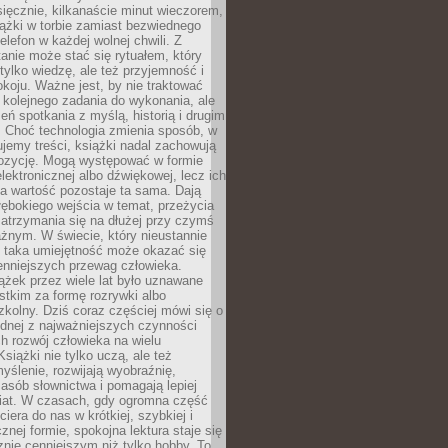
ięcznie, kilkanaście minut wieczorem,
ążki w torbie zamiast bezwiednego
elefon w każdej wolnej chwili. Z
nie może stać się rytuałem, który
 tylko wiedzę, ale też przyjemność i
koju. Ważne jest, by nie traktować
 kolejnego zadania do wykonania, ale
zeń spotkania z myślą, historią i drugim
. Choć technologia zmienia sposób, w
jemy treści, książki nadal zachowują
ozycję. Mogą występować w formie
elektronicznej albo dźwiękowej, lecz ich
a wartość pozostaje ta sama. Dają
ębokiego wejścia w temat, przeżycia
zatrzymania się na dłużej przy czymś
żnym. W świecie, który nieustannie
, taka umiejętność może okazać się
enniejszych przewag człowieka.
ążek przez wiele lat było uznawane
tkim za formę rozrywki albo
kolny. Dziś coraz częściej mówi się o
ednej z najważniejszych czynności
h rozwój człowieka na wielu
siążki nie tylko uczą, ale też
yślenie, rozwijają wyobraźnię,
asób słownictwa i pomagają lepiej
iat. W czasach, gdy ogromna część
ciera do nas w krótkiej, szybkiej i
znej formie, spokojna lektura staje się
nie cenniejszym niż tylko hobby. To