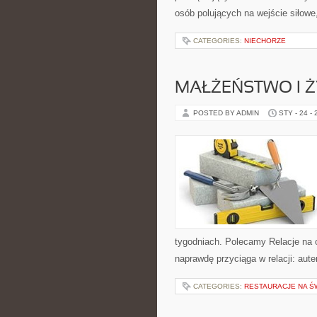
osób polujących na wejście siłowe
CATEGORIES:
NIECHORZE
MAŁŻEŃSTWO I Ż
POSTED BY ADMIN
STY - 24 -
tygodniach. Polecamy Relacje na o
naprawdę przyciąga w relacji: aut
CATEGORIES:
RESTAURACJE NA Ś