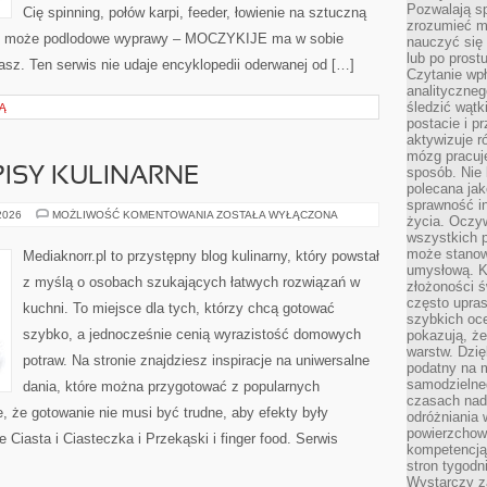
Pozwalają sp
Cię spinning, połów karpi, feeder, łowienie na sztuczną
zrozumieć m
zy może podlodowe wyprawy – MOCZYKIJE ma w sobie
nauczyć się
lub po prost
kasz. Ten serwis nie udaje encyklopedii oderwanej od […]
Czytanie wp
analityczneg
śledzić wątk
Ą
postacie i 
aktywizuje r
mózg pracuj
sposób. Nie 
ISY KULINARNE
polecana jak
sprawność in
DARMOWE
 2026
MOŻLIWOŚĆ KOMENTOWANIA
ZOSTAŁA WYŁĄCZONA
życia. Oczy
PRZEPISY
wszystkich p
KULINARNE
może stanow
Mediaknorr.pl to przystępny blog kulinarny, który powstał
umysłową. K
z myślą o osobach szukających łatwych rozwiązań w
złożoności ś
często upras
kuchni. To miejsce dla tych, którzy chcą gotować
szybkich ocen
szybko, a jednocześnie cenią wyrazistość domowych
pokazują, ż
warstw. Dzię
potraw. Na stronie znajdziesz inspiracje na uniwersalne
podatny na m
samodzielne
dania, które można przygotować z popularnych
czasach nadm
e, że gotowanie nie musi być trudne, aby efekty były
odróżniania 
powierzchown
Ciasta i Ciasteczka i Przekąski i finger food. Serwis
kompetencją.
stron tygodn
Wystarczy z