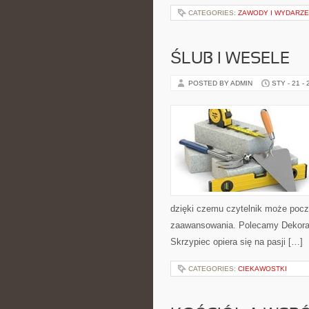
CATEGORIES:
ZAWODY I WYDARZE
ŚLUB I WESELE
POSTED BY ADMIN
STY - 21 -
dzięki czemu czytelnik może pocz
zaawansowania. Polecamy Dekoracj
Skrzypiec opiera się na pasji […]
CATEGORIES:
CIEKAWOSTKI