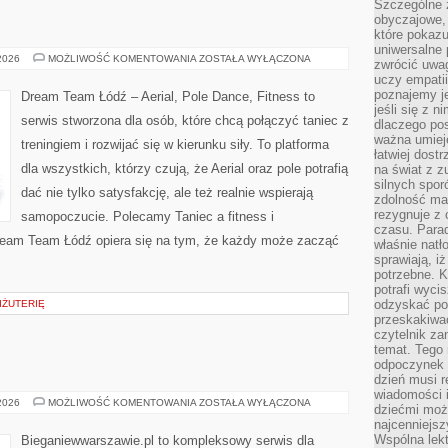
Szczególne 
obyczajowe, 
które pokazu
uniwersalne 
STYLE
 2026
MOŻLIWOŚĆ KOMENTOWANIA
ZOSTAŁA WYŁĄCZONA
zwrócić uwag
TAŃCA
uczy empatii
poznajemy j
Dream Team Łódź – Aerial, Pole Dance, Fitness to
jeśli się z 
serwis stworzona dla osób, które chcą połączyć taniec z
dlaczego pos
ważna umieję
treningiem i rozwijać się w kierunku siły. To platforma
łatwiej dost
dla wszystkich, którzy czują, że Aerial oraz pole potrafią
na świat z z
silnych spor
dać nie tylko satysfakcję, ale też realnie wspierają
zdolność ma 
rezygnuje z 
samopoczucie. Polecamy Taniec a fitness i
czasu. Parad
Dream Team Łódź opiera się na tym, że każdy może zacząć
właśnie natło
sprawiają, iż
potrzebne. K
potrafi wyci
odzyskać po
IŻUTERIĘ
przeskakiwa
czytelnik za
temat. Tego 
odpoczynek 
dzień musi r
wiadomości i
ZDROWIE
 2026
MOŻLIWOŚĆ KOMENTOWANIA
ZOSTAŁA WYŁĄCZONA
dziećmi moż
najcenniejsz
Wspólna lekt
Bieganiewwarszawie.pl to kompleksowy serwis dla