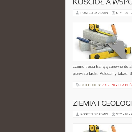
KOŚCIÓŁ A WSP
POSTED BY ADMIN
STY - 20 -
czemu treści trafiają zarówno do a
pierwsze kroki. Polecamy także: Bib
CATEGORIES:
PREZENTY DLA GOŚ
ZIEMIA I GEOLOG
POSTED BY ADMIN
STY - 18 -