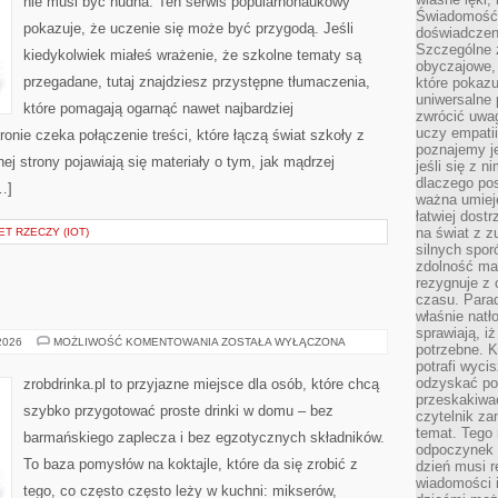
nie musi być nudna. Ten serwis popularnonaukowy
Świadomość, 
pokazuje, że uczenie się może być przygodą. Jeśli
doświadczen
Szczególne 
kiedykolwiek miałeś wrażenie, że szkolne tematy są
obyczajowe, 
przegadane, tutaj znajdziesz przystępne tłumaczenia,
które pokazu
uniwersalne 
które pomagają ogarnąć nawet najbardziej
zwrócić uwag
uczy empatii
onie czeka połączenie treści, które łączą świat szkoły z
poznajemy j
j strony pojawiają się materiały o tym, jak mądrzej
jeśli się z 
dlaczego pos
…]
ważna umieję
łatwiej dost
na świat z z
T RZECZY (IOT)
silnych spor
zdolność ma 
rezygnuje z 
czasu. Parad
właśnie natło
sprawiają, iż
ALKOHOLE
 2026
MOŻLIWOŚĆ KOMENTOWANIA
ZOSTAŁA WYŁĄCZONA
potrzebne. K
potrafi wyci
odzyskać po
zrobdrinka.pl to przyjazne miejsce dla osób, które chcą
przeskakiwa
szybko przygotować proste drinki w domu – bez
czytelnik za
temat. Tego 
barmańskiego zaplecza i bez egzotycznych składników.
odpoczynek 
To baza pomysłów na koktajle, które da się zrobić z
dzień musi r
wiadomości i
tego, co często często leży w kuchni: mikserów,