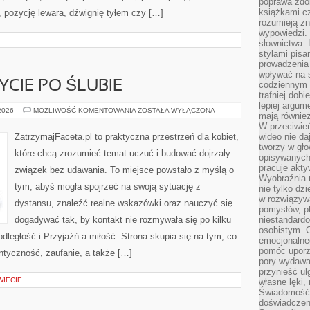
poprawa zdo
książkami cz
, pozycję lewara, dźwignię tyłem czy […]
rozumieją zn
wypowiedzi. 
słownictwa. 
stylami pisa
prowadzenia 
wpływać na 
YCIE PO ŚLUBIE
codziennym ż
trafniej dobi
lepiej argum
MAŁŻEŃSTWO
 2026
MOŻLIWOŚĆ KOMENTOWANIA
ZOSTAŁA WYŁĄCZONA
mają równie
I
ŻYCIE
W przeciwień
PO
ZatrzymajFaceta.pl to praktyczna przestrzeń dla kobiet,
wideo nie da
ŚLUBIE
tworzy w gło
które chcą zrozumieć temat uczuć i budować dojrzały
opisywanych
pracuje akty
związek bez udawania. To miejsce powstało z myślą o
Wyobraźnia r
tym, abyś mogła spojrzeć na swoją sytuację z
nie tylko dz
w rozwiązyw
dystansu, znaleźć realne wskazówki oraz nauczyć się
pomysłów, pl
dogadywać tak, by kontakt nie rozmywała się po kilku
niestandard
osobistym. C
dległość i Przyjaźń a miłość. Strona skupia się na tym, co
emocjonalneg
pomóc uporz
entyczność, zaufanie, a także […]
pory wydawał
przynieść ul
WIECIE
własne lęki,
Świadomość, 
doświadczen