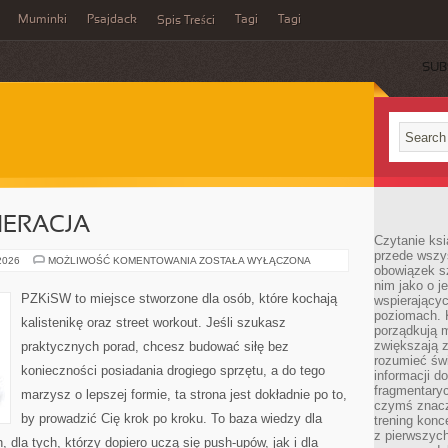
Muminki
Psajdack
Tagi
Tagi
Spis Treści
SUB
NERACJA
Czytanie ksi
przede wszys
ZDROWIE
 2026
MOŻLIWOŚĆ KOMENTOWANIA
ZOSTAŁA WYŁĄCZONA
obowiązek sz
I
REGENERACJA
nim jako o j
PZKiSW to miejsce stworzone dla osób, które kochają
wspierającyc
poziomach. K
kalistenikę oraz street workout. Jeśli szukasz
porządkują m
zwiększają z
praktycznych porad, chcesz budować siłę bez
rozumieć św
konieczności posiadania drogiego sprzętu, a do tego
informacji do
fragmentaryc
marzysz o lepszej formie, ta strona jest dokładnie po to,
czymś znacz
by prowadzić Cię krok po kroku. To baza wiedzy dla
trening konce
z pierwszych
dla tych, którzy dopiero uczą się push-upów, jak i dla