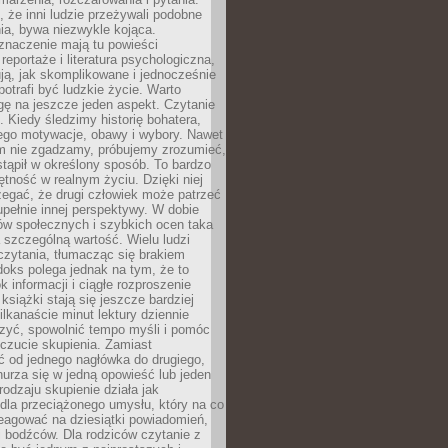
że inni ludzie przeżywali podobne
ia, bywa niezwykle kojąca.
znaczenie mają tu powieści
reportaże i literatura psychologiczna,
ją, jak skomplikowane i jednocześnie
potrafi być ludzkie życie. Warto
ę na jeszcze jeden aspekt. Czytanie
. Kiedy śledzimy historię bohatera,
ego motywacje, obawy i wybory. Nawet
nim nie zgadzamy, próbujemy zrozumieć,
tąpił w określony sposób. To bardzo
tność w realnym życiu. Dzięki niej
rzegać, że drugi człowiek może patrzeć
upełnie innej perspektywy. W dobie
ów społecznych i szybkich ocen taka
szczególną wartość. Wielu ludzi
czytania, tłumacząc się brakiem
oks polega jednak na tym, że to
k informacji i ciągłe rozproszenie
 książki stają się jeszcze bardziej
ilkanaście minut lektury dziennie
szyć, spowolnić tempo myśli i pomóc
czucie skupienia. Zamiast
ć od jednego nagłówka do drugiego,
nurza się w jedną opowieść lub jeden
rodzaju skupienie działa jak
dla przeciążonego umysłu, który na co
eagować na dziesiątki powiadomień,
 bodźców. Dla rodziców czytanie z