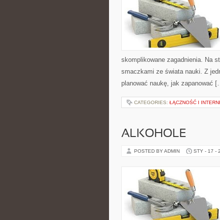
skomplikowane zagadnienia. Na str
smaczkami ze świata nauki. Z jedne
planować naukę, jak zapanować [
CATEGORIES:
ŁĄCZNOŚĆ I INTERNE
ALKOHOLE
POSTED BY ADMIN
STY - 17 -