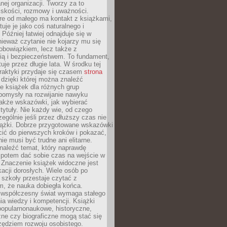
ej organizacji. Tworzy za to
iskości, rozmowy i uważności.
re od małego ma kontakt z książkami,
tuje je jako coś naturalnego i
 Później łatwiej odnajduje się w
nieważ czytanie nie kojarzy mu się
obowiązkiem, lecz także z
ią i bezpieczeństwem. To fundament,
uje przez długie lata. W środku tej
raktyki przydaje się czasem
strona
dzięki której można znaleźć
e książek dla różnych grup
pomysły na rozwijanie nawyku
także wskazówki, jak wybierać
tytuły. Nie każdy wie, od czego
ególnie jeśli przez dłuższy czas nie
siążki. Dobrze przygotowane wskazówki
ić do pierwszych kroków i pokazać,
ie musi być trudne ani elitarne.
naleźć temat, który naprawdę
a potem dać sobie czas na wejście w
. Znaczenie książek widoczne jest
acji dorosłych. Wiele osób po
szkoły przestaje czytać z
m, że nauka dobiegła końca.
spółczesny świat wymaga stałego
ia wiedzy i kompetencji. Książki
popularnonaukowe, historyczne,
ne czy biograficzne mogą stać się
ędziem rozwoju osobistego.