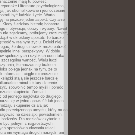
znaczenie mają tu powieści
reportaże i literatura psychologiczna,
ją, jak skomplikowane i jednocześnie
potrafi być ludzkie życie. Warto
ę na jeszcze jeden aspekt. Czytanie
. Kiedy śledzimy historię bohatera,
ego motywacje, obawy i wybory. Nawet
nim nie zgadzamy, próbujemy zrozumieć,
tąpił w określony sposób. To bardzo
tność w realnym życiu. Dzięki niej
rzegać, że drugi człowiek może patrzeć
upełnie innej perspektywy. W dobie
ów społecznych i szybkich ocen taka
szczególną wartość. Wielu ludzi
czytania, tłumacząc się brakiem
oks polega jednak na tym, że to
k informacji i ciągłe rozproszenie
 książki stają się jeszcze bardziej
ilkanaście minut lektury dziennie
szyć, spowolnić tempo myśli i pomóc
czucie skupienia. Zamiast
ć od jednego nagłówka do drugiego,
nurza się w jedną opowieść lub jeden
rodzaju skupienie działa jak
dla przeciążonego umysłu, który na co
eagować na dziesiątki powiadomień,
 bodźców. Dla rodziców czytanie z
e być jednym z najprostszych i
ych sposobów budowania relacji.
ura nie wymaga drogich narzędzi ani