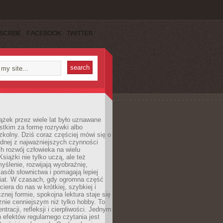
SCRIBE
FACEBOOK
TWITTER
ążek przez wiele lat było uznawane
tkim za formę rozrywki albo
kolny. Dziś coraz częściej mówi się o
ednej z najważniejszych czynności
h rozwój człowieka na wielu
siążki nie tylko uczą, ale też
yślenie, rozwijają wyobraźnię,
asób słownictwa i pomagają lepiej
iat. W czasach, gdy ogromna część
ciera do nas w krótkiej, szybkiej i
znej formie, spokojna lektura staje się
nie cenniejszym niż tylko hobby. To
ntracji, refleksji i cierpliwości. Jednym
 efektów regularnego czytania jest