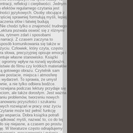
ntracji, refleksji i cierpliwości. Jednym
 efektów regularnego czytania jest
lności językowych. Osoby obcujące z
ęściej sprawniej formułują myśli, lepiej
aczenia słów i łatwiej budują
Nie chodzi tylko o znajomość trudnego
Lektura pozwala oswoić się z różnymi
nia, rytmem zdań i sposobami
narracji. Z czasem zaczyna to
sposób komunikowania się także w
yciu. Człowiek, który czyta, często
era słowa, precyzyjniej opisuje emocje i
entuje własne stanowisko. Książki
ż ogromny wpływ na rozwój wyobraźni.
stwie do filmu czy krótkich materiałów
ją gotowego obrazu. Czytelnik sam
wie postacie, miejsca i atmosferę
 wydarzeń. To sprawia, że umysł
wnie, a nie tylko odbiera bodźce.
ozwijana podczas lektury przydaje się
ieciom, ale także dorosłym. Jest ważna
aniu problemów, tworzeniu nowych
anowaniu przyszłości i szukaniu
owych rozwiązań w pracy oraz życiu
zytanie może też pełnić funkcję
o wsparcia. Dobra książka potrafi
ądkować myśli, nazwać to, co do tej
o się niejasne, a czasem po prostu
gę. W literaturze często odnajdujemy
 marzenia, rozczarowania i pytania.