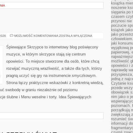
książka mies
NIA
noszenie ksi
sięgania po t
czasem czyta
przynosi nie
poczucie spo
książek jako
jako przestr
ŚLUB
 2026
MOŻLIWOŚĆ KOMENTOWANIA
ZOSTAŁA WYŁĄCZONA
człowiekiem
I
WESELE
jaki konsumu
Śpiewające Skrzypce to internetowy blog poświęcony
wyjątkową p
papierowej, 
muzyce, w którym skrzypce stają się centrum
najważniejsz
możliwość gł
opowieści. To miejsce stworzone dla osób, które chcą
opowieści i 
rozwijać muzyczną wrażliwość, a także dla tych, którzy
naprawdę wa
przyspiesza
pragną uczyć się gry na instrumencie smyczkowym.
jedną z najc
Strona łączy praktyczne wskazówki z konkretną wiedzą,
Czytanie ksi
przede wszys
uć swobodę w graniu niezależnie od poziomu
obowiązek sz
nim jako o j
e ślubne i Menu weselne i torty. Idea Śpiewających
wspierającyc
poziomach. K
porządkują m
zwiększają z
rozumieć św
informacji do
fragmentaryc
czymś znacz