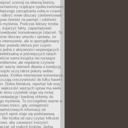
ojrzeć szerzej na własną branżę,
echanizmy rządzące społeczeństwem,
 lepszego zarządzania sobą w czasie
u odkryć nowe obszary zainteresowań.
ływa również na pamięć i zdolność
o myślenia. Podczas lektury trzeba
i, kojarzyć fakty, zapamiętywać
przewidywać konsekwencje zdarzeń. To
óżne obszary umysłu i sprawia, że
e intensywnie, ale w uporządkowany
bez powodu lektura jest często
o jedna z aktywności wspierających
telektualną w późniejszych latach
wiście sama książka nie rozwiąże
roblemów, ale regularne czytanie
ić ważny element dbania o kondycję
siążki uczą także pokory wobec
wiata. Krótkie internetowe komentarze
zczają rzeczywistość do kilku haseł i
. Dobra literatura, reportaż lub esej
e większość ważnych spraw ma wiele
ki temu czytelnik staje się mniej
anipulację i bardziej skłonny do
go myślenia. To szczególnie ważne w
iaru treści, gdy umiejętność
wartościowych informacji od
ych opinii staje się podstawową
 Nie trzeba od razu czytać kilkuset
iowo, aby zauważyć korzyści.
acząć od małych kroków. Jedna