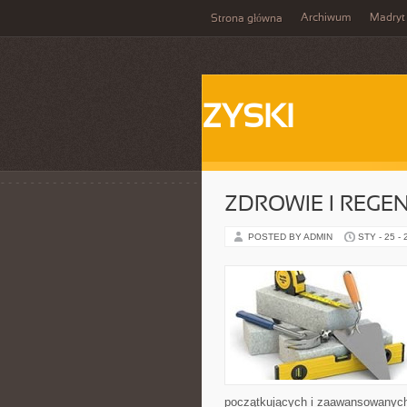
Archiwum
Madryt
Strona główna
ZYSKI
ZDROWIE I REGE
POSTED BY ADMIN
STY - 25 -
początkujących i zaawansowanych, 