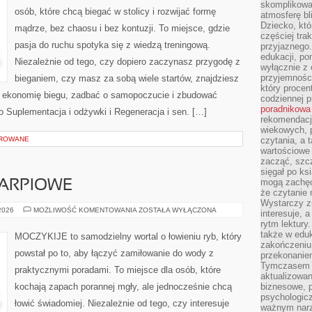
skomplikowan
osób, które chcą biegać w stolicy i rozwijać formę
atmosferę bl
Dziecko, któ
mądrze, bez chaosu i bez kontuzji. To miejsce, gdzie
częściej trak
pasja do ruchu spotyka się z wiedzą treningową.
przyjaznego.
edukacji, po
Niezależnie od tego, czy dopiero zaczynasz przygodę z
wyłącznie z 
przyjemnośc
bieganiem, czy masz za sobą wiele startów, znajdziesz
który procent
ć ekonomię biegu, zadbać o samopoczucie i zbudować
codziennej p
poradnikowa
to Suplementacja i odżywki i Regeneracja i sen. […]
rekomendacj
wiekowych, 
OROWANE
czytania, a 
wartościowe 
zacząć, szcz
sięgał po k
mogą zachęc
ARPIOWE
że czytanie n
Wystarczy z
WĘDKARSTWO
 2026
MOŻLIWOŚĆ KOMENTOWANIA
ZOSTAŁA WYŁĄCZONA
interesuje, 
KARPIOWE
rytm lektury
także w eduk
MOCZYKIJE to samodzielny wortal o łowieniu ryb, który
zakończeniu 
powstał po to, aby łączyć zamiłowanie do wody z
przekonanie
Tymczasem w
praktycznymi poradami. To miejsce dla osób, które
aktualizowan
kochają zapach porannej mgły, ale jednocześnie chcą
biznesowe, 
psychologicz
łowić świadomiej. Niezależnie od tego, czy interesuje
ważnym narz