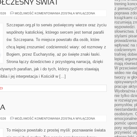
ÓŁCZESNY ŚWIAT
trening konce
z pierwszych
poprawa zdo
KOŚCIÓŁ
 2026
MOŻLIWOŚĆ KOMENTOWANIA
ZOSTAŁA WYŁĄCZONA
A
książkami cz
WSPÓŁCZESNY
rozumieją zn
ŚWIAT
Szczepan.org.pl to serwis poświęcony wierze oraz życiu
wypowiedzi. 
słownictwa. 
wspólnoty katolickiej, którego sercem jest temat parafii
stylami pisa
św. Szczepana. To miejsce powstało dla osób, które
prowadzenia 
wpływać na 
chcą lepiej zrozumieć codzienność wiary: od rozmowy z
codziennym ż
Bogiem, przez Eucharystię, aż po święte znaki łaski.
trafniej dobi
lepiej argum
Strona łączy dziedzictwo z przystępną narracją, dzięki
mają równie
W przeciwień
ktywnych parafian, jak i do tych, którzy dopiero stawiają
wideo nie da
lia i jej interpretacja i Kościół w […]
tworzy w gło
opisywanych
pracuje akty
CI
Wyobraźnia r
nie tylko dz
w rozwiązyw
pomysłów, pl
IA
niestandard
osobistym. C
emocjonalneg
ZIEMIA
 2026
MOŻLIWOŚĆ KOMENTOWANIA
ZOSTAŁA WYŁĄCZONA
I
pomóc uporz
GEOLOGIA
pory wydawał
To miejsce powstało z prostej myśli: poznawanie świata
przynieść ul
własne lęki,