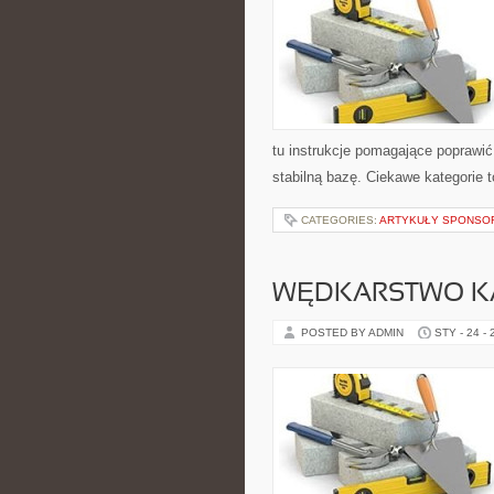
tu instrukcje pomagające poprawi
stabilną bazę. Ciekawe kategorie 
CATEGORIES:
ARTYKUŁY SPONS
WĘDKARSTWO K
POSTED BY ADMIN
STY - 24 -