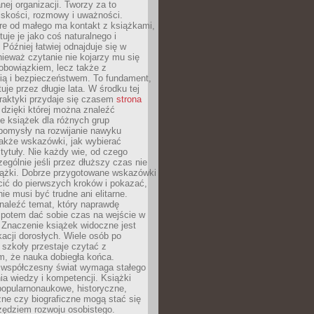
ej organizacji. Tworzy za to
iskości, rozmowy i uważności.
re od małego ma kontakt z książkami,
tuje je jako coś naturalnego i
 Później łatwiej odnajduje się w
nieważ czytanie nie kojarzy mu się
obowiązkiem, lecz także z
ią i bezpieczeństwem. To fundament,
uje przez długie lata. W środku tej
raktyki przydaje się czasem
strona
dzięki której można znaleźć
e książek dla różnych grup
pomysły na rozwijanie nawyku
także wskazówki, jak wybierać
tytuły. Nie każdy wie, od czego
ególnie jeśli przez dłuższy czas nie
siążki. Dobrze przygotowane wskazówki
ić do pierwszych kroków i pokazać,
ie musi być trudne ani elitarne.
naleźć temat, który naprawdę
a potem dać sobie czas na wejście w
. Znaczenie książek widoczne jest
acji dorosłych. Wiele osób po
szkoły przestaje czytać z
m, że nauka dobiegła końca.
spółczesny świat wymaga stałego
ia wiedzy i kompetencji. Książki
popularnonaukowe, historyczne,
ne czy biograficzne mogą stać się
ędziem rozwoju osobistego.