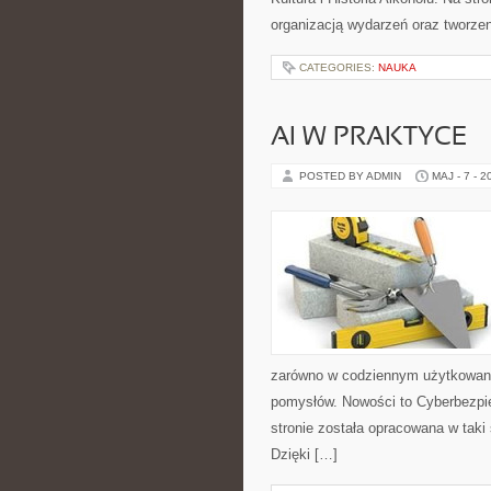
organizacją wydarzeń oraz tworz
CATEGORIES:
NAUKA
AI W PRAKTYCE
POSTED BY ADMIN
MAJ - 7 - 2
zarówno w codziennym użytkowaniu,
pomysłów. Nowości to Cyberbezpi
stronie została opracowana w taki
Dzięki […]