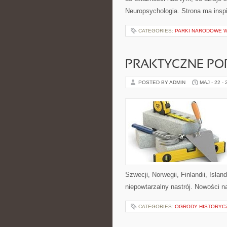
Neuropsychologia. Strona ma inspi
CATEGORIES:
PARKI NARODOWE 
PRAKTYCZNE PO
POSTED BY ADMIN
MAJ - 22 -
Szwecji, Norwegii, Finlandii, Islan
niepowtarzalny nastrój. Nowości na
CATEGORIES:
OGRODY HISTORYCZ