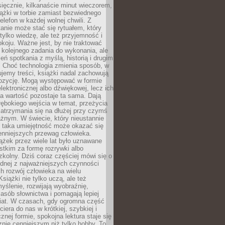
ięcznie, kilkanaście minut wieczorem,
ążki w torbie zamiast bezwiednego
elefon w każdej wolnej chwili. Z
nie może stać się rytuałem, który
 tylko wiedzę, ale też przyjemność i
koju. Ważne jest, by nie traktować
 kolejnego zadania do wykonania, ale
zeń spotkania z myślą, historią i drugim
. Choć technologia zmienia sposób, w
jemy treści, książki nadal zachowują
ozycję. Mogą występować w formie
elektronicznej albo dźwiękowej, lecz ich
a wartość pozostaje ta sama. Dają
ębokiego wejścia w temat, przeżycia
zatrzymania się na dłużej przy czymś
żnym. W świecie, który nieustannie
, taka umiejętność może okazać się
enniejszych przewag człowieka.
ążek przez wiele lat było uznawane
tkim za formę rozrywki albo
kolny. Dziś coraz częściej mówi się o
ednej z najważniejszych czynności
h rozwój człowieka na wielu
siążki nie tylko uczą, ale też
yślenie, rozwijają wyobraźnię,
asób słownictwa i pomagają lepiej
iat. W czasach, gdy ogromna część
ciera do nas w krótkiej, szybkiej i
znej formie, spokojna lektura staje się
nie cenniejszym niż tylko hobby. To