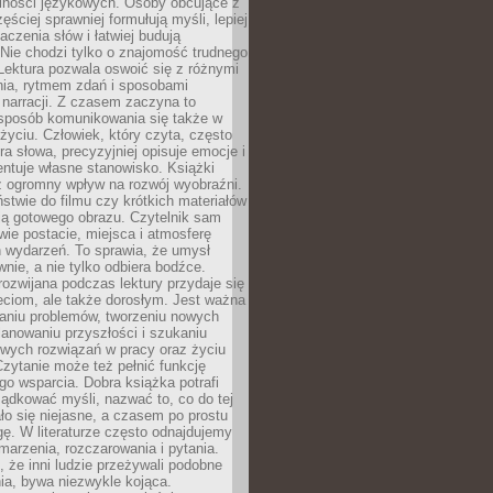
lności językowych. Osoby obcujące z
ęściej sprawniej formułują myśli, lepiej
aczenia słów i łatwiej budują
Nie chodzi tylko o znajomość trudnego
Lektura pozwala oswoić się z różnymi
nia, rytmem zdań i sposobami
narracji. Z czasem zaczyna to
sposób komunikowania się także w
yciu. Człowiek, który czyta, często
era słowa, precyzyjniej opisuje emocje i
entuje własne stanowisko. Książki
ż ogromny wpływ na rozwój wyobraźni.
stwie do filmu czy krótkich materiałów
ją gotowego obrazu. Czytelnik sam
wie postacie, miejsca i atmosferę
 wydarzeń. To sprawia, że umysł
wnie, a nie tylko odbiera bodźce.
ozwijana podczas lektury przydaje się
ieciom, ale także dorosłym. Jest ważna
aniu problemów, tworzeniu nowych
anowaniu przyszłości i szukaniu
owych rozwiązań w pracy oraz życiu
zytanie może też pełnić funkcję
o wsparcia. Dobra książka potrafi
ądkować myśli, nazwać to, co do tej
o się niejasne, a czasem po prostu
gę. W literaturze często odnajdujemy
 marzenia, rozczarowania i pytania.
że inni ludzie przeżywali podobne
ia, bywa niezwykle kojąca.