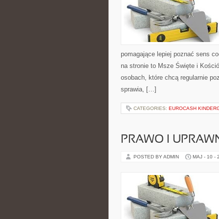
pomagające lepiej poznać sens c
na stronie to Msze Święte i Kośció
osobach, które chcą regularnie po
sprawia, […]
CATEGORIES:
EUROCASH KINDER
PRAWO I UPRAWN
POSTED BY ADMIN
MAJ - 10 -