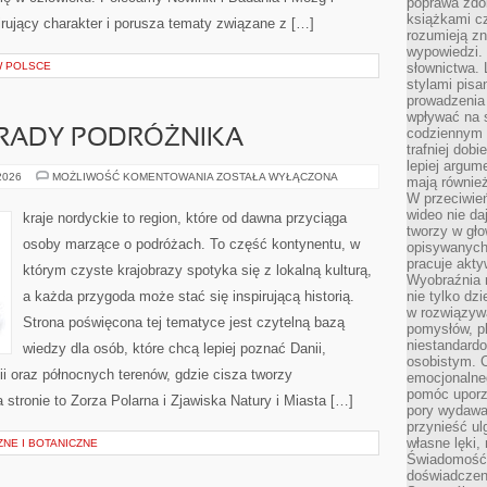
poprawa zdo
książkami cz
rujący charakter i porusza tematy związane z […]
rozumieją zn
wypowiedzi. 
W POLSCE
słownictwa. 
stylami pisa
prowadzenia 
wpływać na 
codziennym ż
RADY PODRÓŻNIKA
trafniej dobi
lepiej argum
PRAKTYCZNE
 2026
MOŻLIWOŚĆ KOMENTOWANIA
ZOSTAŁA WYŁĄCZONA
mają równie
PORADY
W przeciwień
PODRÓŻNIKA
wideo nie da
kraje nordyckie to region, które od dawna przyciąga
tworzy w gło
osoby marzące o podróżach. To część kontynentu, w
opisywanych
pracuje akty
którym czyste krajobrazy spotyka się z lokalną kulturą,
Wyobraźnia r
a każda przygoda może stać się inspirującą historią.
nie tylko dz
w rozwiązyw
Strona poświęcona tej tematyce jest czytelną bazą
pomysłów, pl
niestandard
wiedzy dla osób, które chcą lepiej poznać Danii,
osobistym. C
dii oraz północnych terenów, gdzie cisza tworzy
emocjonalneg
pomóc uporz
 stronie to Zorza Polarna i Zjawiska Natury i Miasta […]
pory wydawał
przynieść ul
własne lęki,
NE I BOTANICZNE
Świadomość, 
doświadczen