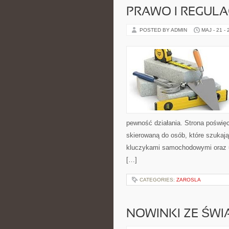
PRAWO I REGULA
POSTED BY ADMIN
MAJ - 21 -
pewność działania. Strona poświęc
skierowaną do osób, które szukaj
kluczykami samochodowymi oraz 
[…]
CATEGORIES:
ZAROSLA
NOWINKI ZE ŚWI