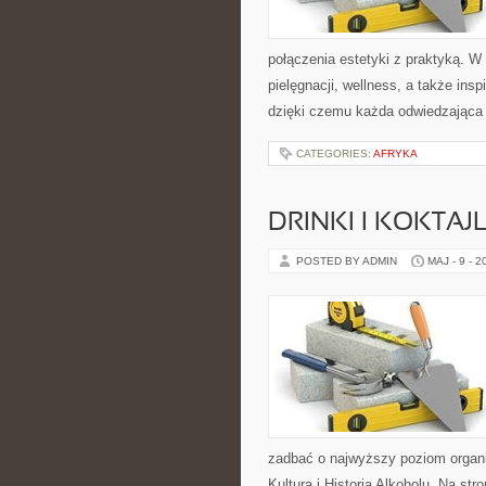
połączenia estetyki z praktyką. W
pielęgnacji, wellness, a także insp
dzięki czemu każda odwiedzająca
CATEGORIES:
AFRYKA
DRINKI I KOKTAJ
POSTED BY ADMIN
MAJ - 9 - 2
zadbać o najwyższy poziom organ
Kultura i Historia Alkoholu. Na s