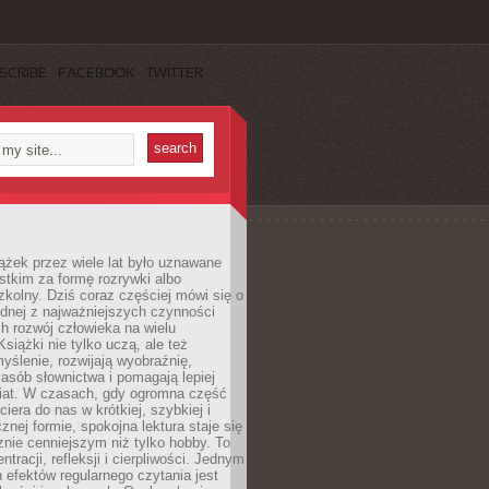
SCRIBE
FACEBOOK
TWITTER
ążek przez wiele lat było uznawane
tkim za formę rozrywki albo
kolny. Dziś coraz częściej mówi się o
ednej z najważniejszych czynności
h rozwój człowieka na wielu
siążki nie tylko uczą, ale też
yślenie, rozwijają wyobraźnię,
asób słownictwa i pomagają lepiej
iat. W czasach, gdy ogromna część
ciera do nas w krótkiej, szybkiej i
znej formie, spokojna lektura staje się
nie cenniejszym niż tylko hobby. To
ntracji, refleksji i cierpliwości. Jednym
 efektów regularnego czytania jest