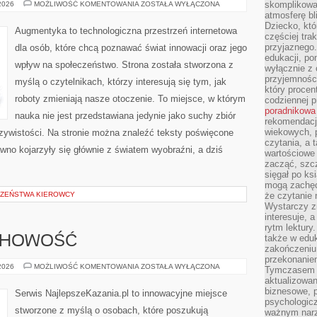
NOWINKI
skomplikowan
 2026
MOŻLIWOŚĆ KOMENTOWANIA
ZOSTAŁA WYŁĄCZONA
ZE
atmosferę bl
ŚWIATA
Dziecko, któ
ROBOTYKI
Augmentyka to technologiczna przestrzeń internetowa
częściej trak
przyjaznego.
dla osób, które chcą poznawać świat innowacji oraz jego
edukacji, po
wpływ na społeczeństwo. Strona została stworzona z
wyłącznie z 
przyjemnośc
myślą o czytelnikach, którzy interesują się tym, jak
który procent
roboty zmieniają nasze otoczenie. To miejsce, w którym
codziennej p
poradnikowa
nauka nie jest przedstawiana jedynie jako suchy zbiór
rekomendacj
wiekowych, 
czywistości. Na stronie można znaleźć teksty poświęcone
czytania, a 
wno kojarzyły się głównie z światem wyobraźni, a dziś
wartościowe 
zacząć, szcz
sięgał po k
mogą zachęc
CZEŃSTWA KIEROWCY
że czytanie n
Wystarczy z
interesuje, 
rytm lektury
także w eduk
UCHOWOŚĆ
zakończeniu 
przekonanie
MODLITWA
 2026
MOŻLIWOŚĆ KOMENTOWANIA
ZOSTAŁA WYŁĄCZONA
Tymczasem w
I
aktualizowan
DUCHOWOŚĆ
biznesowe, 
Serwis NajlepszeKazania.pl to innowacyjne miejsce
psychologicz
stworzone z myślą o osobach, które poszukują
ważnym narz