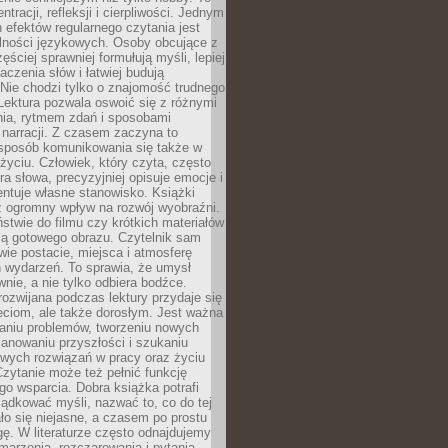
ntracji, refleksji i cierpliwości. Jednym
 efektów regularnego czytania jest
lności językowych. Osoby obcujące z
ęściej sprawniej formułują myśli, lepiej
aczenia słów i łatwiej budują
Nie chodzi tylko o znajomość trudnego
Lektura pozwala oswoić się z różnymi
nia, rytmem zdań i sposobami
narracji. Z czasem zaczyna to
sposób komunikowania się także w
yciu. Człowiek, który czyta, często
era słowa, precyzyjniej opisuje emocje i
entuje własne stanowisko. Książki
ż ogromny wpływ na rozwój wyobraźni.
stwie do filmu czy krótkich materiałów
ją gotowego obrazu. Czytelnik sam
wie postacie, miejsca i atmosferę
 wydarzeń. To sprawia, że umysł
wnie, a nie tylko odbiera bodźce.
ozwijana podczas lektury przydaje się
ieciom, ale także dorosłym. Jest ważna
aniu problemów, tworzeniu nowych
anowaniu przyszłości i szukaniu
owych rozwiązań w pracy oraz życiu
zytanie może też pełnić funkcję
o wsparcia. Dobra książka potrafi
ądkować myśli, nazwać to, co do tej
o się niejasne, a czasem po prostu
gę. W literaturze często odnajdujemy
 marzenia, rozczarowania i pytania.