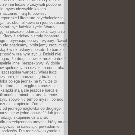
że inni ludzie przeżywali podobne
ia, bywa niezwykle kojąca.
znaczenie mają tu powieści
reportaże i literatura psychologiczna,
ją, jak skomplikowane i jednocześnie
potrafi być ludzkie życie. Warto
ę na jeszcze jeden aspekt. Czytanie
. Kiedy śledzimy historię bohatera,
ego motywacje, obawy i wybory. Nawet
nim nie zgadzamy, próbujemy zrozumieć,
tąpił w określony sposób. To bardzo
tność w realnym życiu. Dzięki niej
rzegać, że drugi człowiek może patrzeć
upełnie innej perspektywy. W dobie
ów społecznych i szybkich ocen taka
szczególną wartość. Wielu ludzi
czytania, tłumacząc się brakiem
oks polega jednak na tym, że to
k informacji i ciągłe rozproszenie
 książki stają się jeszcze bardziej
ilkanaście minut lektury dziennie
szyć, spowolnić tempo myśli i pomóc
czucie skupienia. Zamiast
ć od jednego nagłówka do drugiego,
nurza się w jedną opowieść lub jeden
rodzaju skupienie działa jak
dla przeciążonego umysłu, który na co
eagować na dziesiątki powiadomień,
 bodźców. Dla rodziców czytanie z