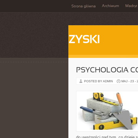
Archiwum
Madryt
Strona główna
ZYSKI
PSYCHOLOGIA C
POSTED BY ADMIN
MAJ - 23 -
do uważności nad tym, co dzieje s