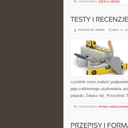
CATEGORIES:
DIETA A URODA
TESTY I RECENZJ
POSTED BY ADMIN
MAJ - 5 - 2
czytelnik może znaleźć podpowied
jego codziennego użytkowania, pr
pojazdu. Zobacz też: Przyszłość 
CATEGORIES:
RYNEK NIERUCHOM
PRZEPISY I FOR