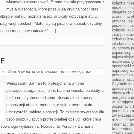
własnych zainteresowań. Strona została przygotowana z
książka mies
noszenie ksi
myślą o osobach, które poszukują oryginalności oraz
sięgania po t
 obrębie portalu można znaleźć artykuły dotyczące stylu,
czasem czyta
przynosi nie
iracji wnętrzarskich. Materiały są pisane w sposób czytelny,
poczucie spo
książek jako
 osoba mogą łatwo odnaleźć […]
jako przestr
człowiekiem
jaki konsumu
wyjątkową p
papierowej, 
najważniejsz
LE
możliwość gł
opowieści i 
naprawdę wa
DRINKI
026
MOŻLIWOŚĆ KOMENTOWANIA
ZOSTAŁA WYŁĄCZONA
przyspiesza
I
KOKTAJLE
jedną z najc
Warszawski Barman to profesjonalna witryna
Czytanie ksi
przede wszys
poświęcona organizacji drink baru na wesela, bankiety, a
obowiązek sz
nim jako o j
także uroczystości rodzinne. Serwis skupia się na
wspierającyc
organizacji atrakcji premium, dzięki którym każda
poziomach. K
porządkują m
uroczystość nabiera elegancji. To miejsce stworzone dla
zwiększają z
osób poszukujących profesjonalnej obsługi, które chcą
rozumieć św
informacji do
izowanego wydarzenia. Nowości to Poradnik Barmana i
fragmentaryc
czymś znacz
tronie można znaleźć inspiracje związane z barmaństwem,