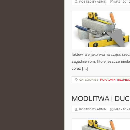
POSTED BY ADMIN
MAJ - 20 -
faktów, ale jako ważna część rze
zagadnieniom, które jeszcze nieda
coraz […]
CATEGORIES:
PORADNIKI BEZPIE
MODLITWA I D
POSTED BY ADMIN
MAJ - 10 -