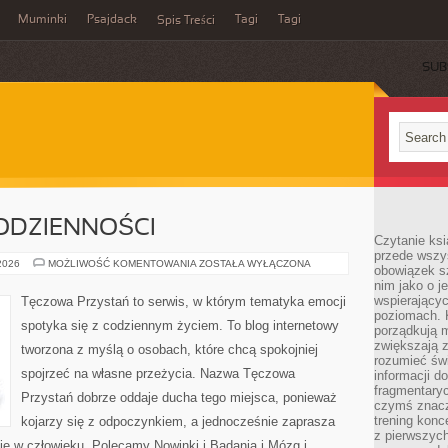
Muminki
Psajdack
Tagi
Tagi
Spis Treści
SUB
ODZIENNOŚCI
Czytanie ksi
przede wszys
PSYCHOLOGIA
 2026
MOŻLIWOŚĆ KOMENTOWANIA
ZOSTAŁA WYŁĄCZONA
obowiązek sz
CODZIENNOŚCI
nim jako o j
wspierającyc
Tęczowa Przystań to serwis, w którym tematyka emocji
poziomach. K
spotyka się z codziennym życiem. To blog internetowy
porządkują m
zwiększają z
tworzona z myślą o osobach, które chcą spokojniej
rozumieć św
spojrzeć na własne przeżycia. Nazwa Tęczowa
informacji do
fragmentaryc
Przystań dobrze oddaje ducha tego miejsca, ponieważ
czymś znacz
trening konce
kojarzy się z odpoczynkiem, a jednocześnie zaprasza
z pierwszych
ię w człowieku. Polecamy Nowinki i Badania i Mózg i