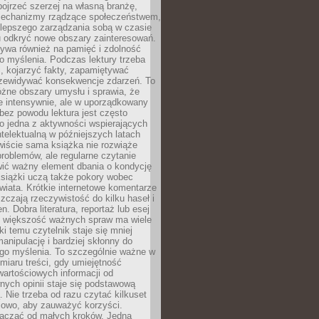
ojrzeć szerzej na własną branżę,
echanizmy rządzące społeczeństwem,
 lepszego zarządzania sobą w czasie
u odkryć nowe obszary zainteresowań.
ływa również na pamięć i zdolność
o myślenia. Podczas lektury trzeba
i, kojarzyć fakty, zapamiętywać
przewidywać konsekwencje zdarzeń. To
óżne obszary umysłu i sprawia, że
e intensywnie, ale w uporządkowany
bez powodu lektura jest często
o jedna z aktywności wspierających
telektualną w późniejszych latach
wiście sama książka nie rozwiąże
roblemów, ale regularne czytanie
ić ważny element dbania o kondycję
siążki uczą także pokory wobec
wiata. Krótkie internetowe komentarze
zczają rzeczywistość do kilku haseł i
. Dobra literatura, reportaż lub esej
e większość ważnych spraw ma wiele
ki temu czytelnik staje się mniej
anipulację i bardziej skłonny do
go myślenia. To szczególnie ważne w
iaru treści, gdy umiejętność
wartościowych informacji od
ych opinii staje się podstawową
 Nie trzeba od razu czytać kilkuset
iowo, aby zauważyć korzyści.
acząć od małych kroków. Jedna