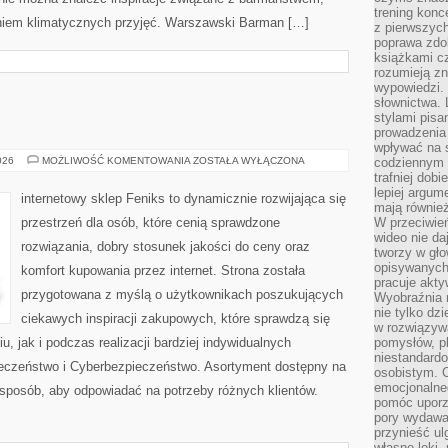
trening konce
eniem klimatycznych przyjęć. Warszawski Barman […]
z pierwszych
poprawa zdo
książkami cz
rozumieją zn
wypowiedzi. 
słownictwa. 
stylami pisa
prowadzenia 
wpływać na 
AI
026
MOŻLIWOŚĆ KOMENTOWANIA
ZOSTAŁA WYŁĄCZONA
codziennym ż
W
trafniej dobi
PRAKTYCE
lepiej argum
internetowy sklep Feniks to dynamicznie rozwijająca się
mają równie
przestrzeń dla osób, które cenią sprawdzone
W przeciwień
wideo nie da
rozwiązania, dobry stosunek jakości do ceny oraz
tworzy w gło
opisywanych
komfort kupowania przez internet. Strona została
pracuje akty
przygotowana z myślą o użytkownikach poszukujących
Wyobraźnia r
nie tylko dz
ciekawych inspiracji zakupowych, które sprawdzą się
w rozwiązyw
 jak i podczas realizacji bardziej indywidualnych
pomysłów, pl
niestandard
eczeństwo i Cyberbezpieczeństwo. Asortyment dostępny na
osobistym. C
emocjonalneg
 sposób, aby odpowiadać na potrzeby różnych klientów.
pomóc uporz
pory wydawał
przynieść ul
własne lęki,