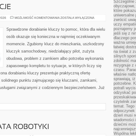
Szczególne 
obyczajowe, 
CJE
które pokazu
uniwersalne 
PRAWO
 2026
MOŻLIWOŚĆ KOMENTOWANIA
ZOSTAŁA WYŁĄCZONA
zwrócić uwag
I
uczy empatii
REGULACJE
poznajemy j
Sprawdzone dorabianie kluczy to pomoc, która dla wielu
jeśli się z 
osób okazuje się konieczna w najmniej oczekiwanym
dlaczego pos
ważna umieję
momencie. Zgubiony klucz do mieszkania, uszkodzony
łatwiej dost
kluczyk samochodowy, niedziałający pilot, zużyta
na świat z z
silnych spor
obudowa, problem z zamkiem albo potrzeba wykonania
zdolność ma 
rezygnuje z 
zapasowego kompletu to sytuacje, w których liczy się
czasu. Parad
ona dorabianiu kluczy prezentuje praktyczną ofertę
właśnie natło
sprawiają, iż
ą solidnego punktu zajmującego się kluczami, zamkami,
potrzebne. K
usługami związanymi z codziennym bezpieczeństwem. Już
potrafi wyci
odzyskać po
przeskakiwa
czytelnik za
temat. Tego 
odpoczynek 
dzień musi r
wiadomości i
dziećmi moż
ATA ROBOTYKI
najcenniejsz
Wspólna lekt