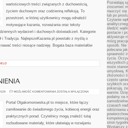
Pozwalają sp
wartościowych treści związanych z duchowością,
zrozumieć m
życiem duchowym oraz codzienną refleksją. To
nauczyć się
lub po prost
przestrzeń, w której użytkownicy mogą odnaleźć
Czytanie wp
analityczneg
motywujące kazania, rozważania oraz teksty
śledzić wątk
odziennych wydarzeń i duchowych doświadczeń. Kategorie
postacie i 
aktywizuje r
ł i Tradycja. NajlepszeKazania.pl powstało z myślą o
mózg pracuj
znawać treści niosące nadzieję. Bogata baza materiałów
sposób. Nie 
polecana jak
sprawność in
życia. Oczy
wszystkich p
GELD
może stanow
umysłową. K
złożoności ś
często upras
IENIA
szybkich ocen
pokazują, ż
PRAWO
 2026
MOŻLIWOŚĆ KOMENTOWANIA
ZOSTAŁA WYŁĄCZONA
warstw. Dzię
I
podatny na m
UPRAWNIENIA
samodzielne
Portal Olgakomorowska.pl to miejsce, które łączy
czasach nadm
zamiłowanie do świadomego życia, kobiecej energii oraz
odróżniania 
powierzchown
praktycznych porad. Czytelnicy mogą znaleźć tutaj
kompetencją.
stron tygodn
rozbudowane materiały, które ułatwiają w rozwijaniu
Wystarczy z