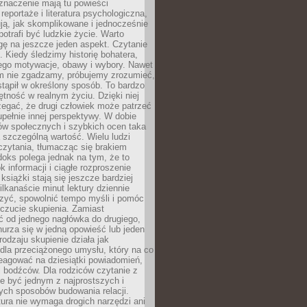
znaczenie mają tu powieści
reportaże i literatura psychologiczna,
ją, jak skomplikowane i jednocześnie
potrafi być ludzkie życie. Warto
ę na jeszcze jeden aspekt. Czytanie
. Kiedy śledzimy historię bohatera,
ego motywacje, obawy i wybory. Nawet
nim nie zgadzamy, próbujemy zrozumieć,
tąpił w określony sposób. To bardzo
tność w realnym życiu. Dzięki niej
rzegać, że drugi człowiek może patrzeć
upełnie innej perspektywy. W dobie
ów społecznych i szybkich ocen taka
szczególną wartość. Wielu ludzi
czytania, tłumacząc się brakiem
oks polega jednak na tym, że to
k informacji i ciągłe rozproszenie
 książki stają się jeszcze bardziej
ilkanaście minut lektury dziennie
szyć, spowolnić tempo myśli i pomóc
czucie skupienia. Zamiast
ć od jednego nagłówka do drugiego,
nurza się w jedną opowieść lub jeden
rodzaju skupienie działa jak
dla przeciążonego umysłu, który na co
eagować na dziesiątki powiadomień,
 bodźców. Dla rodziców czytanie z
e być jednym z najprostszych i
ych sposobów budowania relacji.
ura nie wymaga drogich narzędzi ani