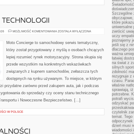
Świadomość, 
doświadczen
Szczególne 
obyczajowe, 
E TECHNOLOGII
które pokazu
uniwersalne 
zwrócić uwag
TESTY
026
MOŻLIWOŚĆ KOMENTOWANIA
ZOSTAŁA WYŁĄCZONA
I
uczy empatii
RECENZJE
poznajemy j
TECHNOLOGII
Moto Concierge to samochodowy serwis tematyczny,
jeśli się z 
dlaczego pos
który został przygotowany z myślą o osobach chcących
ważna umieję
lepiej rozumieć rynek motoryzacyjny. Strona skupia się
łatwiej dost
na świat z z
przede wszystkim na konkretnych wskazówkach
silnych spor
związanych z kupnem samochodów, zwłaszcza tych
zdolność ma 
rezygnuje z 
dostępnych na rynku używanym. To miejsce, w którym
czasu. Parad
właśnie natło
zi przydatne zarówno przed zakupem auta, jak i podczas
sprawiają, iż
zygotowania do sprzedaży czy oceny stanu technicznego
potrzebne. K
potrafi wyci
Transportu i Nowoczesne Bezpieczeństwo. […]
odzyskać po
przeskakiwa
czytelnik za
OŚCI W POLSCE
temat. Tego 
odpoczynek 
dzień musi r
wiadomości i
MALNOŚCI