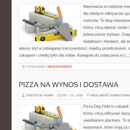
Mammamia to rodzinne miej
dla młodych odkrywców spo
rodziców. To blog interneto
którzy chcą ubierać siebie 
jednocześnie stylowo. Znajd
dodatkach i trendach, ale t
własny styl w zabieganej rzeczywistości: między przedszkolem, 
zakupami i chwilą tylko dla siebie. Kategorie do zobaczenia to […
CATEGORIES:
NIERUCHOMOŚCI
PIZZA NA WYNOS I DOSTAWA
POSTED BY ADMIN
STY - 13 - 2026
MOŻLIWOŚĆ KOMENTOWA
Pizza Dog Field to zakątek
którzy chcą odkrywać wszys
uwielbianym plackiem. To bl
wrażeniach, które stoją za