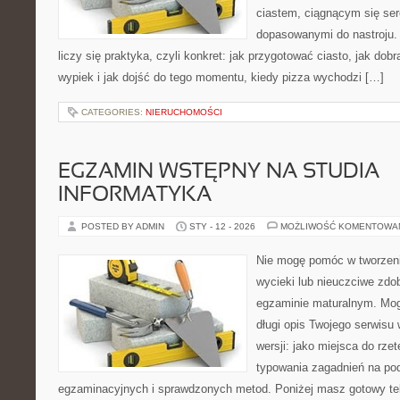
ciastem, ciągnącym się se
dopasowanymi do nastroju. 
liczy się praktyka, czyli konkret: jak przygotować ciasto, jak dobr
wypiek i jak dojść do tego momentu, kiedy pizza wychodzi […]
CATEGORIES:
NIERUCHOMOŚCI
EGZAMIN WSTĘPNY NA STUDIA –
INFORMATYKA
POSTED BY ADMIN
STY - 12 - 2026
MOŻLIWOŚĆ KOMENTOWA
Nie mogę pomóc w tworzeniu 
wycieki lub nieuczciwe zdo
egzaminie maturalnym. Mog
długi opis Twojego serwisu 
wersji: jako miejsca do rze
typowania zagadnień na p
egzaminacyjnych i sprawdzonych metod. Poniżej masz gotowy tek