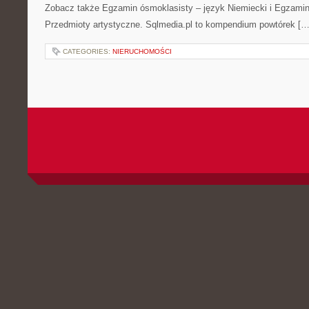
Zobacz także Egzamin ósmoklasisty – język Niemiecki i Egzamin
Przedmioty artystyczne. Sqlmedia.pl to kompendium powtórek […
CATEGORIES:
NIERUCHOMOŚCI