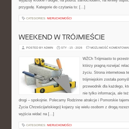
wyjazdy krótkie i długie, na podróż samochodem, na leniwy odpo
przygodę. Kategorie do czytania to: […]
CATEGORIES:
NIERUCHOMOŚCI
WEEKEND W TRÓJMIEŚCIE
POSTED BY ADMIN
STY - 15 - 2026
MOŻLIWOŚĆ KOMENTOWA
WŻCh Trójmiasto to przestrz
którzy pragną rozwijać rel
życiu. Strona internetowa t
trójmiejskim została pomyś
przewodnik dla każdego, kt
nie tylko informacja, ale t
drogi – spokojnie. Polecamy Rodzinne atrakcje i Pomorskie taje
Życia Chrześcijańskiego) kojarzy się wielu osobom z drogą rozezn
wyjścia widać na […]
CATEGORIES:
NIERUCHOMOŚCI