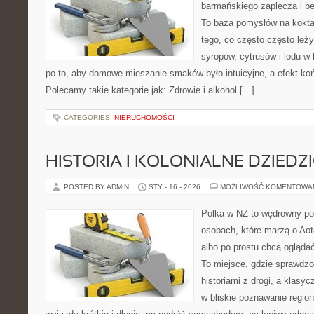
barmańskiego zaplecza i b
To baza pomysłów na koktajl
tego, co często często leż
syropów, cytrusów i lodu w
po to, aby domowe mieszanie smaków było intuicyjne, a efekt koń
Polecamy takie kategorie jak: Zdrowie i alkohol […]
CATEGORIES:
NIERUCHOMOŚCI
HISTORIA I KOLONIALNE DZIEDZ
POSTED BY ADMIN
STY - 16 - 2026
MOŻLIWOŚĆ KOMENTOWA
Polka w NZ to wędrowny por
osobach, które marzą o Aot
albo po prostu chcą ogląda
To miejsce, gdzie sprawdzon
historiami z drogi, a klasy
w bliskie poznawanie regio