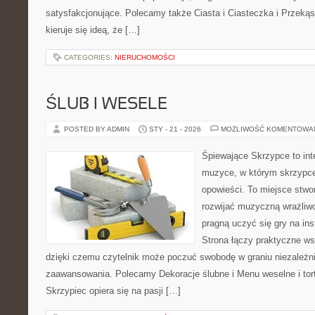
satysfakcjonujące. Polecamy także Ciasta i Ciasteczka i Przekąski
kieruje się ideą, że […]
CATEGORIES:
NIERUCHOMOŚCI
ŚLUB I WESELE
POSTED BY ADMIN
STY - 21 - 2026
MOŻLIWOŚĆ KOMENTOWA
Śpiewające Skrzypce to in
muzyce, w którym skrzypce
opowieści. To miejsce stwo
rozwijać muzyczną wrażliwo
pragną uczyć się gry na i
Strona łączy praktyczne ws
dzięki czemu czytelnik może poczuć swobodę w graniu niezależn
zaawansowania. Polecamy Dekoracje ślubne i Menu weselne i tor
Skrzypiec opiera się na pasji […]