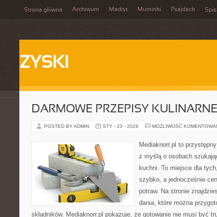
Archiwum
Madryt
Muminki
Psajdack
Strona główna
Spis
ZYSKI
DARMOWE PRZEPISY KULINARN
POSTED BY ADMIN
STY - 23 - 2026
MOŻLIWOŚĆ KOMENTOWA
Mediaknorr.pl to przystępny
z myślą o osobach szukają
kuchni. To miejsce dla tyc
szybko, a jednocześnie ce
potraw. Na stronie znajdzie
dania, które można przygo
składników. Mediaknorr.pl pokazuje, że gotowanie nie musi być tr