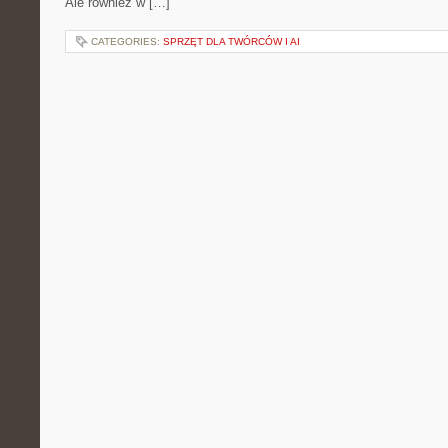
Ale również w […]
CATEGORIES:
SPRZĘT DLA TWÓRCÓW I AI