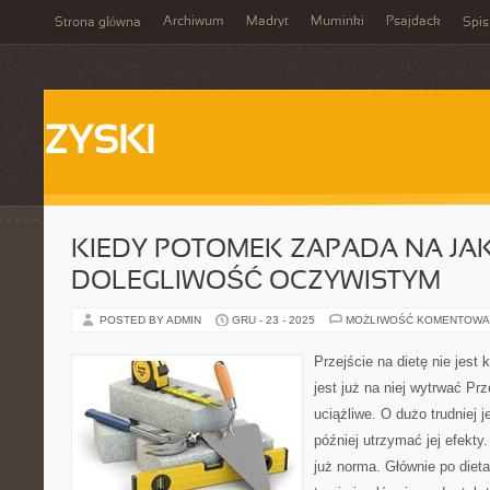
Archiwum
Madryt
Muminki
Psajdack
Strona główna
Spis
ZYSKI
KIEDY POTOMEK ZAPADA NA JA
DOLEGLIWOŚĆ OCZYWISTYM
POSTED BY ADMIN
GRU - 23 - 2025
MOŻLIWOŚĆ KOMENTOWA
Przejście na dietę nie jest k
jest już na niej wytrwać Prz
uciążliwe. O dużo trudniej j
później utrzymać jej efekty.
już norma. Głównie po dieta