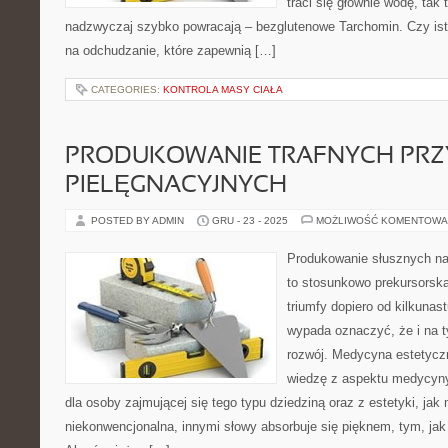
traci się głównie wodę, tak 
nadzwyczaj szybko powracają – bezglutenowe Tarchomin. Czy ist
na odchudzanie, które zapewnią […]
CATEGORIES:
KONTROLA MASY CIAŁA
PRODUKOWANIE TRAFNYCH PRZ
PIELĘGNACYJNYCH
POSTED BY ADMIN
GRU - 23 - 2025
MOŻLIWOŚĆ KOMENTOWA
Produkowanie słusznych na
to stosunkowo prekursorska
triumfy dopiero od kilkunast
wypada oznaczyć, że i na t
rozwój. Medycyna estetyczn
wiedzę z aspektu medycyny,
dla osoby zajmującej się tego typu dziedziną oraz z estetyki, ja
niekonwencjonalna, innymi słowy absorbuje się pięknem, tym, jak 