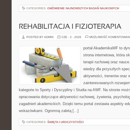
CATEGORIES:
OMÓWIENIE NAJNOWSZYCH BADAŃ NAUKOWYCH
REHABILITACJA I FIZJOTERAPIA
POSTED BY ADMIN
CZE - 2 - 2026
MOŻLIWOŚĆ KOMENTOWAN
portal AkademikaWF to dyna
strona internetowa, która sk
terapii ruchowej oraz nauce
wiedzy dla przyszłych spec
aktywności, trenerów oraz 
zainteresowanych rozwoje
kategorie to Sporty i Dyscypliny i Studia na AWF. Na stronie mo
opracowania dotyczące aktywności ruchowej, żywienia, psychologii 
zagadnień akademickich. Dzięki temu portal zestawia aspekty ed
wskazówkami. Ogromną zaletą […]
CATEGORIES:
ŚWIĘTA I UROCZYSTOŚCI