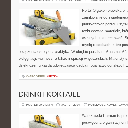
Portal Olgakomorowska.pl t
zamiłowanie do świadomego 
praktycznych porad. Czytel
rozbudowane materiały, któr
własnych zainteresowań. St
myślą o osobach, które pos
połączenia estetyki z praktyką. W obrębie portalu można znaleźć 
pielęgnacji, wellness, a także inspiracji wnętrzarskich. Materiały
dzięki czemu każda odwiedzająca osoba mogą łatwo odnaleźć […
CATEGORIES:
AFRYKA
DRINKI I KOKTAJLE
POSTED BY ADMIN
MAJ - 9 - 2026
MOŻLIWOŚĆ KOMENTOWAN
Warszawski Barman to profe
poświęcona organizacji drin