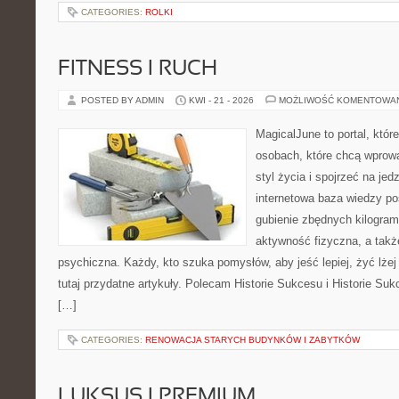
CATEGORIES:
ROLKI
FITNESS I RUCH
POSTED BY ADMIN
KWI - 21 - 2026
MOŻLIWOŚĆ KOMENTOWA
MagicalJune to portal, któr
osobach, które chcą wprowa
styl życia i spojrzeć na je
internetowa baza wiedzy p
gubienie zbędnych kilogram
aktywność fizyczna, a takż
psychiczna. Każdy, kto szuka pomysłów, aby jeść lepiej, żyć lżej 
tutaj przydatne artykuły. Polecam Historie Sukcesu i Historie Su
[…]
CATEGORIES:
RENOWACJA STARYCH BUDYNKÓW I ZABYTKÓW
LUKSUS I PREMIUM