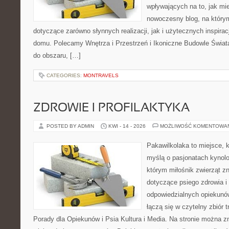
wpływających na to, jak mi
nowoczesny blog, na który
dotyczące zarówno słynnych realizacji, jak i użytecznych inspira
domu. Polecamy Wnętrza i Przestrzeń i Ikoniczne Budowle Świata. 
do obszaru, […]
CATEGORIES:
MONTRAVELS
ZDROWIE I PROFILAKTYKA
POSTED BY ADMIN
KWI - 14 - 2026
MOŻLIWOŚĆ KOMENTOWA
Pakawilkolaka to miejsce, k
myślą o pasjonatach kynolog
którym miłośnik zwierząt zn
dotyczące psiego zdrowia i
odpowiedzialnych opiekunó
łączą się w czytelny zbiór t
Porady dla Opiekunów i Psia Kultura i Media. Na stronie można 