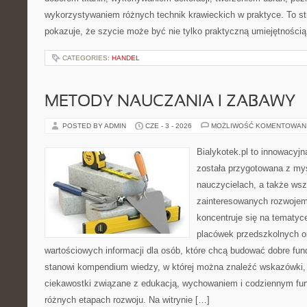
wykorzystywaniem różnych technik krawieckich w praktyce. To st
pokazuje, że szycie może być nie tylko praktyczną umiejętnością
CATEGORIES:
HANDEL
METODY NAUCZANIA I ZABAWY
POSTED BY ADMIN
CZE - 3 - 2026
MOŻLIWOŚĆ KOMENTOWAN
Bialykotek.pl to innowacyjn
została przygotowana z my
nauczycielach, a także ws
zainteresowanych rozwojem
koncentruje się na tematy
placówek przedszkolnych or
wartościowych informacji dla osób, które chcą budować dobre fu
stanowi kompendium wiedzy, w której można znaleźć wskazówki,
ciekawostki związane z edukacją, wychowaniem i codziennym fu
różnych etapach rozwoju. Na witrynie […]