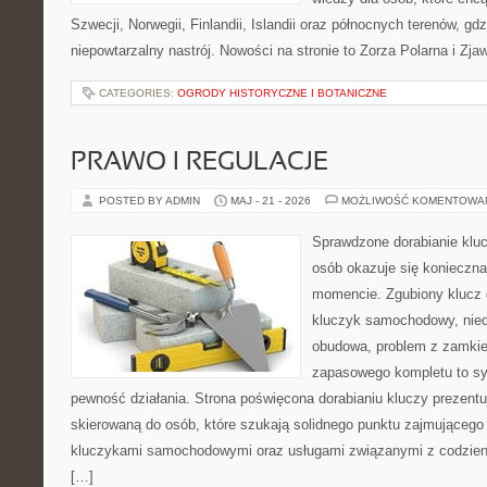
Szwecji, Norwegii, Finlandii, Islandii oraz północnych terenów, gd
niepowtarzalny nastrój. Nowości na stronie to Zorza Polarna i Zja
CATEGORIES:
OGRODY HISTORYCZNE I BOTANICZNE
PRAWO I REGULACJE
POSTED BY ADMIN
MAJ - 21 - 2026
MOŻLIWOŚĆ KOMENTOWA
Sprawdzone dorabianie kluc
osób okazuje się konieczn
momencie. Zgubiony klucz 
kluczyk samochodowy, niedz
obudowa, problem z zamkie
zapasowego kompletu to syt
pewność działania. Strona poświęcona dorabianiu kluczy prezentu
skierowaną do osób, które szukają solidnego punktu zajmującego
kluczykami samochodowymi oraz usługami związanymi z codzie
[…]