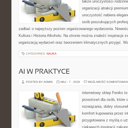
także uroczystości rodzinne
organizacji atrakcji premiu
uroczystość nabiera eleganc
osób poszukujących profesj
zadbać o najwyższy poziom organizowanego wydarzenia. Nowości
Kultura i Historia Alkoholu. Na stronie można znaleźć inspiracje
organizacją wydarzeń oraz tworzeniem klimatycznych przyjęć. 
CATEGORIES:
NAUKA
AI W PRAKTYCE
POSTED BY ADMIN
MAJ - 7 - 2026
MOŻLIWOŚĆ KOMENTOWAN
internetowy sklep Feniks to
przestrzeń dla osób, które
rozwiązania, dobry stosune
komfort kupowania przez int
przygotowana z myślą o uż
ciekawych inspiracji zakup