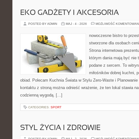
EKO GADŻETY I AKCESORIA
POSTED BY ADMIN
MAJ - 4 - 2026
MOŻLIWOŚĆ KOMENTOWAN
nowoczesne bistro to przest
stworzone dla osobach cen
Strona internetowa prezentu
którym dania mają być nie t
podane z sercem. To witryn
miłośników dobrej kuchni, 
obiad. Polecam Kuchnia Świata w Stylu Zero-Waste i Planowanie
kontaktu z stroną można odnieść wrażenie, że ten lokal stawia 
codzienną wygodą. […]
CATEGORIES:
SPORT
STYL ŻYCIA I ZDROWIE
POSTED BY ADMIN
MAJ - 2 - 2026
MOŻLIWOŚĆ KOMENTOWAN