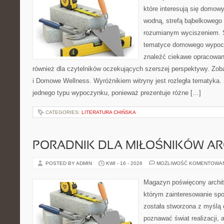
które interesują się domow
wodną, strefą bąbelkowego 
rozumianym wyciszeniem. S
tematyce domowego wypocz
znaleźć ciekawe opracowani
również dla czytelników oczekujących szerszej perspektywy. Zoba
i Domowe Wellness. Wyróżnikiem witryny jest rozległa tematyka. 
jednego typu wypoczynku, ponieważ prezentuje różne […]
CATEGORIES:
LITERATURA CHIŃSKA
PORADNIK DLA MIŁOŚNIKÓW AR
POSTED BY ADMIN
KWI - 16 - 2026
MOŻLIWOŚĆ KOMENTOWA
Magazyn poświęcony archite
którym zainteresowanie spo
została stworzona z myślą 
poznawać świat realizacji, a