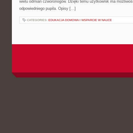
wielu odmian czworonogów. Dzięki temu użytkownik ma możliwo
odpowiedniego pupila. Opisy […]
CATEGORIES:
EDUKACJA DOMOWA I WSPARCIE W NAUCE