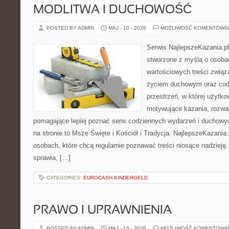
MODLITWA I DUCHOWOŚĆ
POSTED BY ADMIN
MAJ - 10 - 2026
MOŻLIWOŚĆ KOMENTOWA
Serwis NajlepszeKazania.pl
stworzone z myślą o osoba
wartościowych treści zwią
życiem duchowym oraz codz
przestrzeń, w której użytk
motywujące kazania, rozważ
pomagające lepiej poznać sens codziennych wydarzeń i duchowy
na stronie to Msze Święte i Kościół i Tradycja. NajlepszeKazania
osobach, które chcą regularnie poznawać treści niosące nadzieję
sprawia, […]
CATEGORIES:
EUROCASH KINDERGELD
PRAWO I UPRAWNIENIA
POSTED BY ADMIN
MAJ - 10 - 2026
MOŻLIWOŚĆ KOMENTOWA