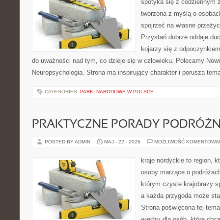
spotyka się z codziennym ż
tworzona z myślą o osobach
spojrzeć na własne przeży
Przystań dobrze oddaje du
kojarzy się z odpoczynkiem
do uważności nad tym, co dzieje się w człowieku. Polecamy Nowin
Neuropsychologia. Strona ma inspirujący charakter i porusza tem
CATEGORIES:
PARKI NARODOWE W POLSCE
PRAKTYCZNE PORADY PODRÓŻN
POSTED BY ADMIN
MAJ - 22 - 2026
MOŻLIWOŚĆ KOMENTOWA
kraje nordyckie to region, 
osoby marzące o podróżach
którym czyste krajobrazy sp
a każda przygoda może stać 
Strona poświęcona tej tema
wiedzy dla osób, które chcą