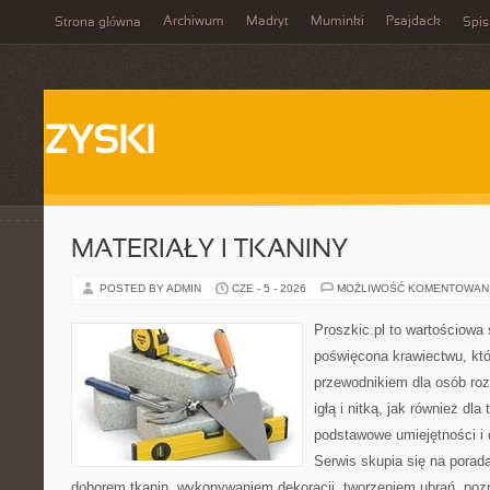
Archiwum
Madryt
Muminki
Psajdack
Strona główna
Spis
ZYSKI
MATERIAŁY I TKANINY
POSTED BY ADMIN
CZE - 5 - 2026
MOŻLIWOŚĆ KOMENTOWAN
Proszkic.pl to wartościowa 
poświęcona krawiectwu, któ
przewodnikiem dla osób ro
igłą i nitką, jak również dla
podstawowe umiejętności i 
Serwis skupia się na pora
doborem tkanin, wykonywaniem dekoracji, tworzeniem ubrań, poz