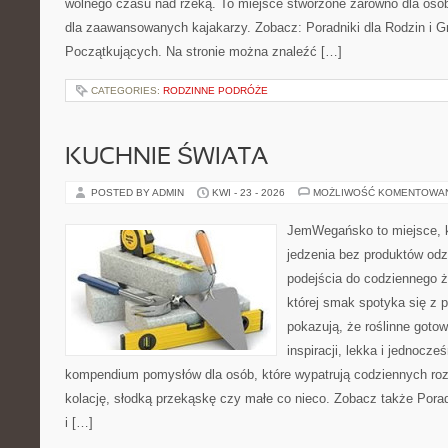
wolnego czasu nad rzeką. To miejsce stworzone zarówno dla osób
dla zaawansowanych kajakarzy. Zobacz: Poradniki dla Rodzin i Gr
Początkujących. Na stronie można znaleźć […]
CATEGORIES:
RODZINNE PODRÓŻE
KUCHNIE ŚWIATA
POSTED BY ADMIN
KWI - 23 - 2026
MOŻLIWOŚĆ KOMENTOWA
JemWegańsko to miejsce, kt
jedzenia bez produktów od
podejścia do codziennego ż
której smak spotyka się z p
pokazują, że roślinne goto
inspiracji, lekka i jednocz
kompendium pomysłów dla osób, które wypatrują codziennych roz
kolację, słodką przekąskę czy małe co nieco. Zobacz także Pora
i […]