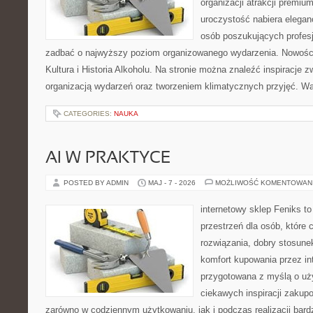
organizacji atrakcji premiu
uroczystość nabiera eleganc
osób poszukujących profesj
zadbać o najwyższy poziom organizowanego wydarzenia. Nowości
Kultura i Historia Alkoholu. Na stronie można znaleźć inspiracje
organizacją wydarzeń oraz tworzeniem klimatycznych przyjęć. 
CATEGORIES:
NAUKA
AI W PRAKTYCE
POSTED BY ADMIN
MAJ - 7 - 2026
MOŻLIWOŚĆ KOMENTOWAN
internetowy sklep Feniks to
przestrzeń dla osób, które
rozwiązania, dobry stosune
komfort kupowania przez int
przygotowana z myślą o uż
ciekawych inspiracji zakup
zarówno w codziennym użytkowaniu, jak i podczas realizacji bard