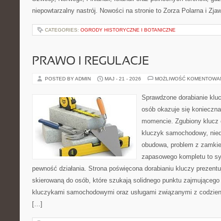
niepowtarzalny nastrój. Nowości na stronie to Zorza Polarna i Zja
CATEGORIES:
OGRODY HISTORYCZNE I BOTANICZNE
PRAWO I REGULACJE
POSTED BY ADMIN
MAJ - 21 - 2026
MOŻLIWOŚĆ KOMENTOWA
Sprawdzone dorabianie kluc
osób okazuje się konieczn
momencie. Zgubiony klucz 
kluczyk samochodowy, niedz
obudowa, problem z zamkie
zapasowego kompletu to syt
pewność działania. Strona poświęcona dorabianiu kluczy prezentu
skierowaną do osób, które szukają solidnego punktu zajmującego
kluczykami samochodowymi oraz usługami związanymi z codzie
[…]