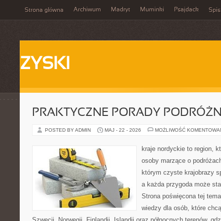
Archiwum
Madryt
Muminki
Psajdack
Strona główna
Spis
ZYSKI
PRAKTYCZNE PORADY PODRÓŻN
POSTED BY ADMIN
MAJ - 22 - 2026
MOŻLIWOŚĆ KOMENTOWA
kraje nordyckie to region, 
osoby marzące o podróżach
którym czyste krajobrazy sp
a każda przygoda może stać 
Strona poświęcona tej tema
wiedzy dla osób, które chcą
Szwecji, Norwegii, Finlandii, Islandii oraz północnych terenów, gd