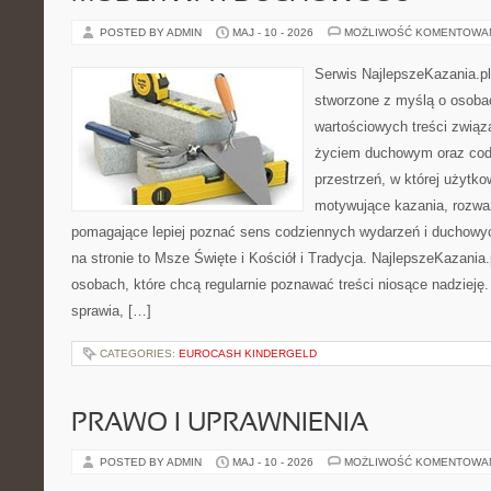
POSTED BY ADMIN
MAJ - 10 - 2026
MOŻLIWOŚĆ KOMENTOWA
Serwis NajlepszeKazania.pl
stworzone z myślą o osoba
wartościowych treści zwią
życiem duchowym oraz codz
przestrzeń, w której użytk
motywujące kazania, rozważ
pomagające lepiej poznać sens codziennych wydarzeń i duchowy
na stronie to Msze Święte i Kościół i Tradycja. NajlepszeKazania
osobach, które chcą regularnie poznawać treści niosące nadzieję
sprawia, […]
CATEGORIES:
EUROCASH KINDERGELD
PRAWO I UPRAWNIENIA
POSTED BY ADMIN
MAJ - 10 - 2026
MOŻLIWOŚĆ KOMENTOWA