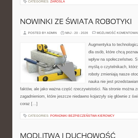
CATEGORIES:
ZAROSLA
NOWINKI ZE ŚWIATA ROBOTYKI
POSTED BY ADMIN
MAJ - 20 - 2026
MOŻLIWOŚĆ KOMENTOWA
Augmentyka to technologicz
dla osób, które chcą pozna
wpływ na społeczeństwo. St
myślą o czytelnikach, którzy
roboty zmieniają nasze oto
nauka nie jest przedstawian
faktów, ale jako ważna część rzeczywistości. Na stronie można 
zagadnieniom, które jeszcze niedawno kojarzyły się głównie z św
coraz […]
CATEGORIES:
PORADNIKI BEZPIECZEŃSTWA KIEROWCY
MODLITWA I DUCHOWOŚĆ