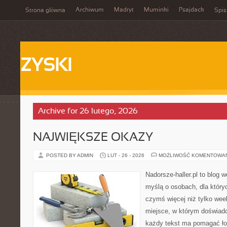
Archiwum
Madryt
Muminki
Psajdack
Strona główna
Spis
ZYSKI
Archive for 26 lutego, 2026
NAJWIĘKSZE OKAZY
POSTED BY ADMIN
LUT - 26 - 2026
MOŻLIWOŚĆ KOMENTOWA
Nadorsze-haller.pl to blog w
myślą o osobach, dla który
czymś więcej niż tylko we
miejsce, w którym doświadc
każdy tekst ma pomagać łow