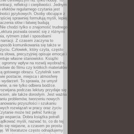
nie cenniejszym niż tylko hobby. To
ntracji, refleksji i cierpliwości. Jednym
 efektów regularnego czytania jest
lności językowych. Osoby obcujące z
ęściej sprawniej formułują myśli, lepiej
aczenia słów i łatwiej budują
Nie chodzi tylko o znajomość trudnego
Lektura pozwala oswoić się z różnymi
nia, rytmem zdań i sposobami
narracji. Z czasem zaczyna to
sposób komunikowania się także w
yciu. Człowiek, który czyta, często
era słowa, precyzyjniej opisuje emocje i
entuje własne stanowisko. Książki
ż ogromny wpływ na rozwój wyobraźni.
stwie do filmu czy krótkich materiałów
ją gotowego obrazu. Czytelnik sam
wie postacie, miejsca i atmosferę
 wydarzeń. To sprawia, że umysł
wnie, a nie tylko odbiera bodźce.
ozwijana podczas lektury przydaje się
ieciom, ale także dorosłym. Jest ważna
aniu problemów, tworzeniu nowych
anowaniu przyszłości i szukaniu
owych rozwiązań w pracy oraz życiu
zytanie może też pełnić funkcję
o wsparcia. Dobra książka potrafi
ądkować myśli, nazwać to, co do tej
o się niejasne, a czasem po prostu
gę. W literaturze często odnajdujemy