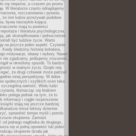
o się niejasne, a czasem po prostu
gę. W literaturze często odnajdujemy
 marzenia, rozczarowania i pytania.
że inni ludzie przeżywali podobne
ia, bywa niezwykle kojąca.
znaczenie mają tu powieści
reportaże i literatura psychologiczna,
ją, jak skomplikowane i jednocześnie
potrafi być ludzkie życie. Warto
ę na jeszcze jeden aspekt. Czytanie
. Kiedy śledzimy historię bohatera,
ego motywacje, obawy i wybory. Nawet
nim nie zgadzamy, próbujemy zrozumieć,
tąpił w określony sposób. To bardzo
tność w realnym życiu. Dzięki niej
rzegać, że drugi człowiek może patrzeć
upełnie innej perspektywy. W dobie
ów społecznych i szybkich ocen taka
szczególną wartość. Wielu ludzi
czytania, tłumacząc się brakiem
oks polega jednak na tym, że to
k informacji i ciągłe rozproszenie
 książki stają się jeszcze bardziej
ilkanaście minut lektury dziennie
szyć, spowolnić tempo myśli i pomóc
czucie skupienia. Zamiast
ć od jednego nagłówka do drugiego,
nurza się w jedną opowieść lub jeden
rodzaju skupienie działa jak
dla przeciążonego umysłu, który na co