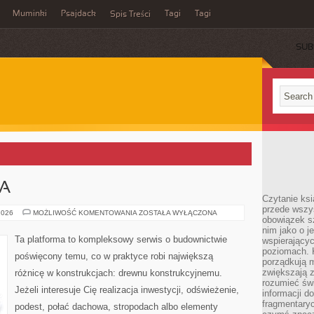
Muminki
Psajdack
Tagi
Tagi
Spis Treści
SUB
6
A
Czytanie ksi
przede wszys
RODZAJE
2026
MOŻLIWOŚĆ KOMENTOWANIA
ZOSTAŁA WYŁĄCZONA
obowiązek sz
DREWNA
nim jako o j
Ta platforma to kompleksowy serwis o budownictwie
wspierającyc
poziomach. K
poświęcony temu, co w praktyce robi największą
porządkują m
zwiększają z
różnicę w konstrukcjach: drewnu konstrukcyjnemu.
rozumieć św
Jeżeli interesuje Cię realizacja inwestycji, odświeżenie,
informacji do
fragmentaryc
podest, połać dachowa, stropodach albo elementy