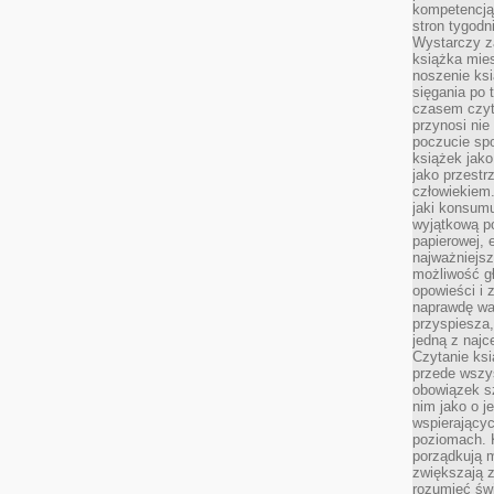
kompetencją.
stron tygodn
Wystarczy z
książka mies
noszenie ksi
sięgania po t
czasem czyta
przynosi nie
poczucie spo
książek jako
jako przestr
człowiekiem
jaki konsumu
wyjątkową p
papierowej, 
najważniejsz
możliwość gł
opowieści i 
naprawdę wa
przyspiesza
jedną z najc
Czytanie ksi
przede wszys
obowiązek sz
nim jako o j
wspierającyc
poziomach. K
porządkują m
zwiększają z
rozumieć św