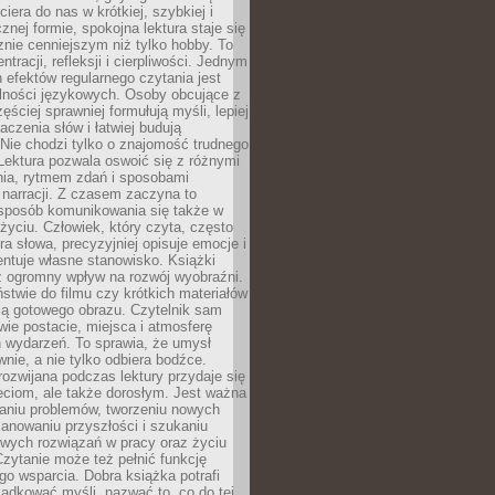
ciera do nas w krótkiej, szybkiej i
znej formie, spokojna lektura staje się
nie cenniejszym niż tylko hobby. To
ntracji, refleksji i cierpliwości. Jednym
 efektów regularnego czytania jest
lności językowych. Osoby obcujące z
ęściej sprawniej formułują myśli, lepiej
aczenia słów i łatwiej budują
Nie chodzi tylko o znajomość trudnego
Lektura pozwala oswoić się z różnymi
nia, rytmem zdań i sposobami
narracji. Z czasem zaczyna to
sposób komunikowania się także w
yciu. Człowiek, który czyta, często
era słowa, precyzyjniej opisuje emocje i
entuje własne stanowisko. Książki
ż ogromny wpływ na rozwój wyobraźni.
stwie do filmu czy krótkich materiałów
ją gotowego obrazu. Czytelnik sam
wie postacie, miejsca i atmosferę
 wydarzeń. To sprawia, że umysł
wnie, a nie tylko odbiera bodźce.
ozwijana podczas lektury przydaje się
ieciom, ale także dorosłym. Jest ważna
aniu problemów, tworzeniu nowych
anowaniu przyszłości i szukaniu
owych rozwiązań w pracy oraz życiu
zytanie może też pełnić funkcję
o wsparcia. Dobra książka potrafi
ądkować myśli, nazwać to, co do tej