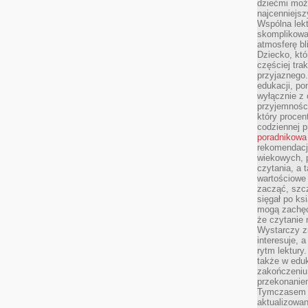
dziećmi moż
najcenniejsz
Wspólna lekt
skomplikowan
atmosferę bl
Dziecko, któ
częściej trak
przyjaznego.
edukacji, po
wyłącznie z 
przyjemnośc
który procent
codziennej p
poradnikowa
rekomendacj
wiekowych, 
czytania, a 
wartościowe 
zacząć, szcz
sięgał po k
mogą zachęc
że czytanie n
Wystarczy z
interesuje, 
rytm lektury
także w eduk
zakończeniu 
przekonanie
Tymczasem w
aktualizowan