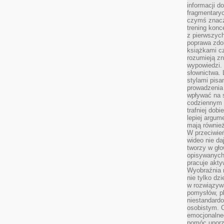
informacji do
fragmentaryc
czymś znacz
trening konce
z pierwszych
poprawa zdo
książkami cz
rozumieją zn
wypowiedzi. 
słownictwa. 
stylami pisa
prowadzenia 
wpływać na 
codziennym ż
trafniej dobi
lepiej argum
mają równie
W przeciwień
wideo nie da
tworzy w gło
opisywanych
pracuje akty
Wyobraźnia r
nie tylko dz
w rozwiązyw
pomysłów, pl
niestandard
osobistym. C
emocjonalneg
pomóc uporz