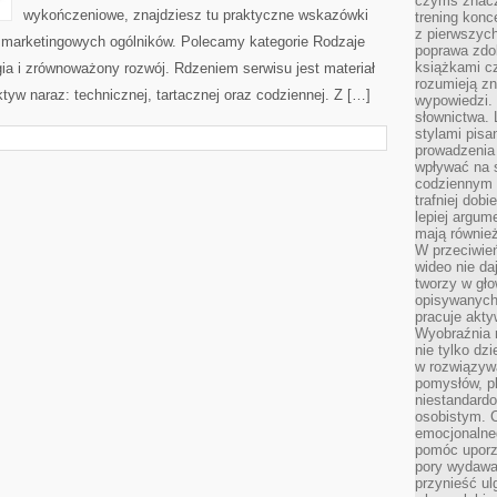
czymś znacz
wykończeniowe, znajdziesz tu praktyczne wskazówki
trening konce
z pierwszych
 marketingowych ogólników. Polecamy kategorie Rodzaje
poprawa zdo
książkami cz
gia i zrównoważony rozwój. Rdzeniem serwisu jest materiał
rozumieją zn
tyw naraz: technicznej, tartacznej oraz codziennej. Z […]
wypowiedzi. 
słownictwa. 
stylami pisa
prowadzenia 
wpływać na 
codziennym ż
trafniej dobi
lepiej argum
mają równie
W przeciwień
wideo nie da
tworzy w gło
opisywanych
pracuje akty
Wyobraźnia r
nie tylko dz
w rozwiązyw
pomysłów, pl
niestandard
osobistym. C
emocjonalneg
pomóc uporz
pory wydawał
przynieść ul