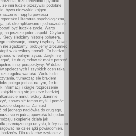
 marzenia, rozczarowania i pytania.
że inni ludzie przeżywali podobne
ia, bywa niezwykle kojąca.
znaczenie mają tu powieści
reportaże i literatura psychologiczna,
ją, jak skomplikowane i jednocześnie
potrafi być ludzkie życie. Warto
ę na jeszcze jeden aspekt. Czytanie
. Kiedy śledzimy historię bohatera,
ego motywacje, obawy i wybory. Nawet
nim nie zgadzamy, próbujemy zrozumieć,
tąpił w określony sposób. To bardzo
tność w realnym życiu. Dzięki niej
rzegać, że drugi człowiek może patrzeć
upełnie innej perspektywy. W dobie
ów społecznych i szybkich ocen taka
szczególną wartość. Wielu ludzi
czytania, tłumacząc się brakiem
oks polega jednak na tym, że to
k informacji i ciągłe rozproszenie
 książki stają się jeszcze bardziej
ilkanaście minut lektury dziennie
szyć, spowolnić tempo myśli i pomóc
czucie skupienia. Zamiast
ć od jednego nagłówka do drugiego,
nurza się w jedną opowieść lub jeden
rodzaju skupienie działa jak
dla przeciążonego umysłu, który na co
eagować na dziesiątki powiadomień,
 bodźców. Dla rodziców czytanie z