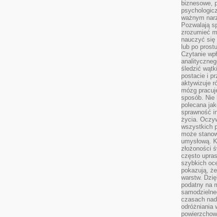
biznesowe, 
psychologicz
ważnym narz
Pozwalają sp
zrozumieć m
nauczyć się
lub po prost
Czytanie wp
analityczneg
śledzić wątk
postacie i 
aktywizuje r
mózg pracuj
sposób. Nie 
polecana jak
sprawność in
życia. Oczy
wszystkich p
może stanow
umysłową. K
złożoności ś
często upras
szybkich ocen
pokazują, ż
warstw. Dzię
podatny na m
samodzielne
czasach nadm
odróżniania 
powierzchown