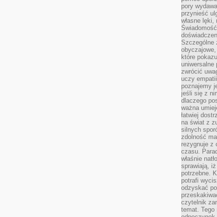
pory wydawał
przynieść ul
własne lęki,
Świadomość, 
doświadczen
Szczególne 
obyczajowe, 
które pokazu
uniwersalne 
zwrócić uwag
uczy empatii
poznajemy j
jeśli się z 
dlaczego pos
ważna umieję
łatwiej dost
na świat z z
silnych spor
zdolność ma 
rezygnuje z 
czasu. Parad
właśnie natło
sprawiają, iż
potrzebne. K
potrafi wyci
odzyskać po
przeskakiwa
czytelnik za
temat. Tego 
odpoczynek 