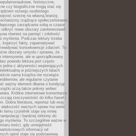
popularnonaukowe, historyczne,
ne czy biograficzne mogą stać się
ędziem rozwoju osobistego.
ojrzeć szerzej na własną branżę,
echanizmy rządzące społeczeństwem,
 lepszego zarządzania sobą w czasie
u odkryć nowe obszary zainteresowań.
ływa również na pamięć i zdolność
o myślenia. Podczas lektury trzeba
i, kojarzyć fakty, zapamiętywać
przewidywać konsekwencje zdarzeń. To
óżne obszary umysłu i sprawia, że
e intensywnie, ale w uporządkowany
bez powodu lektura jest często
o jedna z aktywności wspierających
telektualną w późniejszych latach
wiście sama książka nie rozwiąże
roblemów, ale regularne czytanie
ić ważny element dbania o kondycję
siążki uczą także pokory wobec
wiata. Krótkie internetowe komentarze
zczają rzeczywistość do kilku haseł i
. Dobra literatura, reportaż lub esej
e większość ważnych spraw ma wiele
ki temu czytelnik staje się mniej
anipulację i bardziej skłonny do
go myślenia. To szczególnie ważne w
iaru treści, gdy umiejętność
wartościowych informacji od
ych opinii staje się podstawową