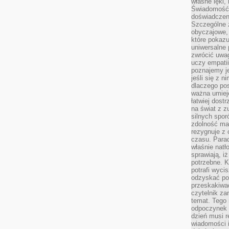
własne lęki,
Świadomość, 
doświadczen
Szczególne 
obyczajowe, 
które pokazu
uniwersalne 
zwrócić uwag
uczy empatii
poznajemy j
jeśli się z 
dlaczego pos
ważna umieję
łatwiej dost
na świat z z
silnych spor
zdolność ma 
rezygnuje z 
czasu. Parad
właśnie natło
sprawiają, iż
potrzebne. K
potrafi wyci
odzyskać po
przeskakiwa
czytelnik za
temat. Tego 
odpoczynek 
dzień musi r
wiadomości i