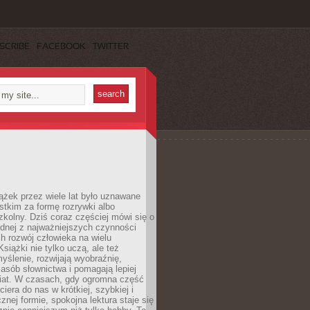
SCRIBE
FACEBOOK
TWITTER
ążek przez wiele lat było uznawane
tkim za formę rozrywki albo
kolny. Dziś coraz częściej mówi się o
ednej z najważniejszych czynności
h rozwój człowieka na wielu
siążki nie tylko uczą, ale też
yślenie, rozwijają wyobraźnię,
asób słownictwa i pomagają lepiej
iat. W czasach, gdy ogromna część
ciera do nas w krótkiej, szybkiej i
znej formie, spokojna lektura staje się