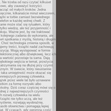
 Nie trzeba od razu czytać kilkuset
iowo, aby zauważyć korzyści.
acząć od małych kroków. Jedna
ięcznie, kilkanaście minut wieczorem,
ążki w torbie zamiast bezwiednego
elefon w każdej wolnej chwili. Z
nie może stać się rytuałem, który
 tylko wiedzę, ale też przyjemność i
koju. Ważne jest, by nie traktować
 kolejnego zadania do wykonania, ale
zeń spotkania z myślą, historią i drugim
. Choć technologia zmienia sposób, w
jemy treści, książki nadal zachowują
ozycję. Mogą występować w formie
elektronicznej albo dźwiękowej, lecz ich
a wartość pozostaje ta sama. Dają
ębokiego wejścia w temat, przeżycia
zatrzymania się na dłużej przy czymś
żnym. W świecie, który nieustannie
, taka umiejętność może okazać się
enniejszych przewag człowieka.
ążek przez wiele lat było uznawane
tkim za formę rozrywki albo
kolny. Dziś coraz częściej mówi się o
ednej z najważniejszych czynności
h rozwój człowieka na wielu
siążki nie tylko uczą, ale też
yślenie, rozwijają wyobraźnię,
asób słownictwa i pomagają lepiej
iat. W czasach, gdy ogromna część