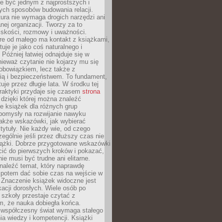
e być jednym z najprostszych i
ych sposobów budowania relacji.
ura nie wymaga drogich narzędzi ani
ej organizacji. Tworzy za to
iskości, rozmowy i uważności.
re od małego ma kontakt z książkami,
tuje je jako coś naturalnego i
 Później łatwiej odnajduje się w
nieważ czytanie nie kojarzy mu się
obowiązkiem, lecz także z
ią i bezpieczeństwem. To fundament,
uje przez długie lata. W środku tej
raktyki przydaje się czasem
strona
dzięki której można znaleźć
e książek dla różnych grup
pomysły na rozwijanie nawyku
także wskazówki, jak wybierać
tytuły. Nie każdy wie, od czego
ególnie jeśli przez dłuższy czas nie
siążki. Dobrze przygotowane wskazówki
ić do pierwszych kroków i pokazać,
ie musi być trudne ani elitarne.
naleźć temat, który naprawdę
a potem dać sobie czas na wejście w
. Znaczenie książek widoczne jest
acji dorosłych. Wiele osób po
szkoły przestaje czytać z
m, że nauka dobiegła końca.
spółczesny świat wymaga stałego
ia wiedzy i kompetencji. Książki