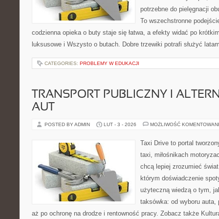
potrzebne do pielęgnacji ob
To wszechstronne podejście
codzienna opieka o buty staje się łatwa, a efekty widać po krótki
luksusowe i Wszysto o butach. Dobre trzewiki potrafi służyć latami
CATEGORIES:
PROBLEMY W EDUKACJI
TRANSPORT PUBLICZNY I ALTER
AUT
POSTED BY ADMIN
LUT - 3 - 2026
MOŻLIWOŚĆ KOMENTOWAN
Taxi Drive to portal tworz
taxi, miłośnikach motoryzac
chcą lepiej zrozumieć świa
którym doświadczenie spoty
użyteczną wiedzą o tym, j
taksówka: od wyboru auta, 
aż po ochronę na drodze i rentowność pracy. Zobacz także Kultura