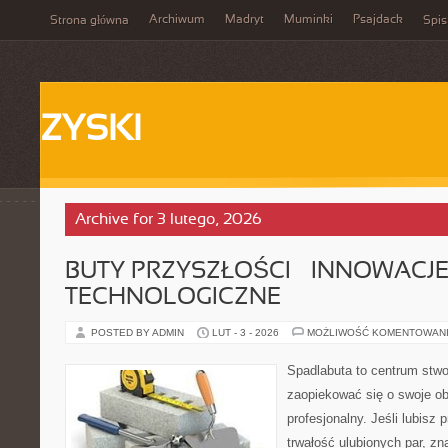
Archiwum
Madryt
Muminki
Psajdack
Strona główna
Spis
ZYSKI
Archive for 3 lutego, 2026
BUTY PRZYSZŁOŚCI – INNOWACJ
TECHNOLOGICZNE
POSTED BY ADMIN
LUT - 3 - 2026
MOŻLIWOŚĆ KOMENTOWAN
Spadlabuta to centrum stwo
zaopiekować się o swoje o
profesjonalny. Jeśli lubisz 
trwałość ulubionych par, zn