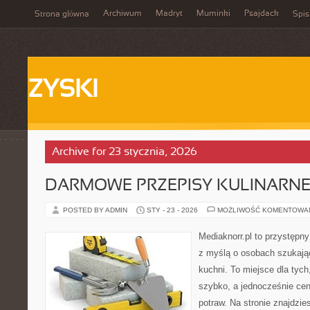
Archiwum
Madryt
Muminki
Psajdack
Strona główna
Spis
ZYSKI
Archive for 23 stycznia, 2026
DARMOWE PRZEPISY KULINARN
POSTED BY ADMIN
STY - 23 - 2026
MOŻLIWOŚĆ KOMENTOWA
Mediaknorr.pl to przystępny
z myślą o osobach szukają
kuchni. To miejsce dla tyc
szybko, a jednocześnie ce
potraw. Na stronie znajdzie