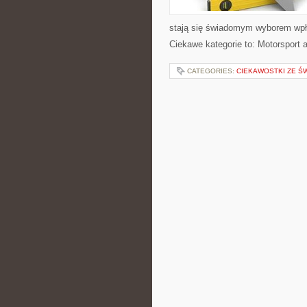
stają się świadomym wyborem wpł
Ciekawe kategorie to: Motorsport a
CATEGORIES:
CIEKAWOSTKI ZE ŚW