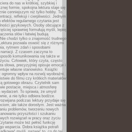
ciera do nas w krótkiej, szybkiej i
znej formie, spokojna lektura staje się
nie cenniejszym niż tylko hobby. To
ntracji, refleksji i cierpliwości. Jednym
 efektów regularnego czytania jest
lności językowych. Osoby obcujące z
ęściej sprawniej formułują myśli, lepiej
aczenia słów i łatwiej budują
Nie chodzi tylko o znajomość trudnego
Lektura pozwala oswoić się z różnymi
nia, rytmem zdań i sposobami
narracji. Z czasem zaczyna to
sposób komunikowania się także w
yciu. Człowiek, który czyta, często
era słowa, precyzyjniej opisuje emocje i
entuje własne stanowisko. Książki
ż ogromny wpływ na rozwój wyobraźni.
stwie do filmu czy krótkich materiałów
ją gotowego obrazu. Czytelnik sam
wie postacie, miejsca i atmosferę
 wydarzeń. To sprawia, że umysł
wnie, a nie tylko odbiera bodźce.
ozwijana podczas lektury przydaje się
ieciom, ale także dorosłym. Jest ważna
aniu problemów, tworzeniu nowych
anowaniu przyszłości i szukaniu
owych rozwiązań w pracy oraz życiu
zytanie może też pełnić funkcję
o wsparcia. Dobra książka potrafi
ądkować myśli, nazwać to, co do tej