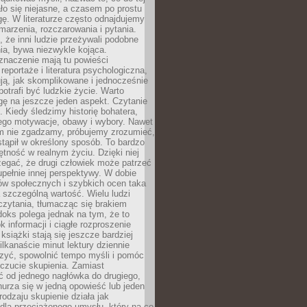
o się niejasne, a czasem po prostu
gę. W literaturze często odnajdujemy
 marzenia, rozczarowania i pytania.
że inni ludzie przeżywali podobne
ia, bywa niezwykle kojąca.
znaczenie mają tu powieści
reportaże i literatura psychologiczna,
ją, jak skomplikowane i jednocześnie
potrafi być ludzkie życie. Warto
ę na jeszcze jeden aspekt. Czytanie
. Kiedy śledzimy historię bohatera,
ego motywacje, obawy i wybory. Nawet
nim nie zgadzamy, próbujemy zrozumieć,
tąpił w określony sposób. To bardzo
tność w realnym życiu. Dzięki niej
rzegać, że drugi człowiek może patrzeć
upełnie innej perspektywy. W dobie
ów społecznych i szybkich ocen taka
szczególną wartość. Wielu ludzi
czytania, tłumacząc się brakiem
oks polega jednak na tym, że to
k informacji i ciągłe rozproszenie
 książki stają się jeszcze bardziej
ilkanaście minut lektury dziennie
szyć, spowolnić tempo myśli i pomóc
czucie skupienia. Zamiast
ć od jednego nagłówka do drugiego,
nurza się w jedną opowieść lub jeden
rodzaju skupienie działa jak
dla przeciążonego umysłu, który na co