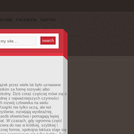
SCRIBE
FACEBOOK
TWITTER
ążek przez wiele lat było uznawane
tkim za formę rozrywki albo
kolny. Dziś coraz częściej mówi się o
ednej z najważniejszych czynności
h rozwój człowieka na wielu
siążki nie tylko uczą, ale też
yślenie, rozwijają wyobraźnię,
asób słownictwa i pomagają lepiej
iat. W czasach, gdy ogromna część
ciera do nas w krótkiej, szybkiej i
znej formie, spokojna lektura staje się