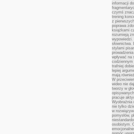
informacji do
fragmentaryc
czymś znacz
trening konce
z pierwszych
poprawa zdo
książkami cz
rozumieją zn
wypowiedzi. 
słownictwa. 
stylami pisa
prowadzenia 
wpływać na 
codziennym ż
trafniej dobi
lepiej argum
mają równie
W przeciwień
wideo nie da
tworzy w gło
opisywanych
pracuje akty
Wyobraźnia r
nie tylko dz
w rozwiązyw
pomysłów, pl
niestandard
osobistym. C
emocjonalneg
pomóc uporz