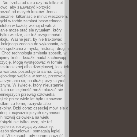
 Nie trzeba od razu czytać kilkuset
iowo, aby zauważyć korzyści.
acząć od małych kroków. Jedna
ięcznie, kilkanaście minut wieczorem,
ążki w torbie zamiast bezwiednego
elefon w każdej wolnej chwili. Z
nie może stać się rytuałem, który
 tylko wiedzę, ale też przyjemność i
koju. Ważne jest, by nie traktować
 kolejnego zadania do wykonania, ale
zeń spotkania z myślą, historią i drugim
. Choć technologia zmienia sposób, w
jemy treści, książki nadal zachowują
ozycję. Mogą występować w formie
elektronicznej albo dźwiękowej, lecz ich
a wartość pozostaje ta sama. Dają
ębokiego wejścia w temat, przeżycia
zatrzymania się na dłużej przy czymś
żnym. W świecie, który nieustannie
, taka umiejętność może okazać się
enniejszych przewag człowieka.
ążek przez wiele lat było uznawane
tkim za formę rozrywki albo
kolny. Dziś coraz częściej mówi się o
ednej z najważniejszych czynności
h rozwój człowieka na wielu
siążki nie tylko uczą, ale też
yślenie, rozwijają wyobraźnię,
asób słownictwa i pomagają lepiej
iat. W czasach, gdy ogromna część