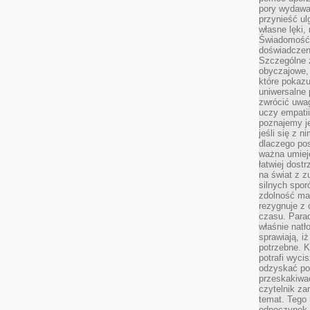
pory wydawał
przynieść ul
własne lęki,
Świadomość, 
doświadczen
Szczególne 
obyczajowe, 
które pokazu
uniwersalne 
zwrócić uwag
uczy empatii
poznajemy j
jeśli się z 
dlaczego pos
ważna umieję
łatwiej dost
na świat z z
silnych spor
zdolność ma 
rezygnuje z 
czasu. Parad
właśnie natło
sprawiają, iż
potrzebne. K
potrafi wyci
odzyskać po
przeskakiwa
czytelnik za
temat. Tego 
odpoczynek 