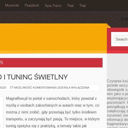
Muminki
Psajdack
Tagi
Tagi
Spis Treści
SUB
25
 I TUNING ŚWIETLNY
Czytanie ksi
przede wszys
OŚWIETLENIE
 2025
MOŻLIWOŚĆ KOMENTOWANIA
ZOSTAŁA WYŁĄCZONA
obowiązek sz
LED
nim jako o j
I
TUNING
wspierającyc
Magnaflow.pl to portal o samochodach, który powstał z
ŚWIETLNY
poziomach. K
myślą o osobach zakochanych w autach oraz w tym, co
porządkują m
zwiększają z
można z nimi zrobić, gdy przestają być tylko środkiem
rozumieć św
transportu, a zaczynają być pasją. To miejsce, w którym
informacji do
fragmentaryc
tuning spotyka się z praktyką, a tematy takie jak