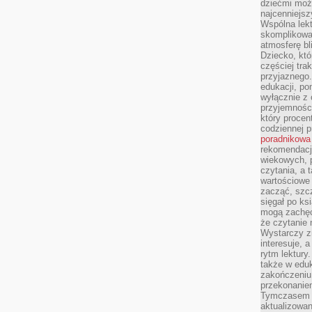
dziećmi moż
najcenniejsz
Wspólna lekt
skomplikowan
atmosferę bl
Dziecko, któ
częściej trak
przyjaznego.
edukacji, po
wyłącznie z 
przyjemnośc
który procent
codziennej p
poradnikowa
rekomendacj
wiekowych, 
czytania, a 
wartościowe 
zacząć, szcz
sięgał po k
mogą zachęc
że czytanie n
Wystarczy z
interesuje, 
rytm lektury
także w eduk
zakończeniu 
przekonanie
Tymczasem w
aktualizowan