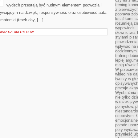
czymś znacz
trening konce
wydech przestają być nudnym elementem podwozia i
z pierwszych
ywającym na dźwięk, responsywność oraz osobowość auta.
poprawa zdo
książkami cz
matorski (track day, […]
rozumieją zn
wypowiedzi. 
IATA SZTUKI CYFROWEJ
słownictwa. 
stylami pisa
prowadzenia 
wpływać na 
codziennym ż
trafniej dobi
lepiej argum
mają równie
W przeciwień
wideo nie da
tworzy w gło
opisywanych
pracuje akty
Wyobraźnia r
nie tylko dz
w rozwiązyw
pomysłów, pl
niestandard
osobistym. C
emocjonalneg
pomóc uporz
pory wydawał
przynieść ul