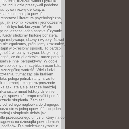
 marzenia, rozczarowania i pytania.
że inni ludzie przeżywali podobne
ia, bywa niezwykle kojąca.
znaczenie mają tu powieści
reportaże i literatura psychologiczna,
ją, jak skomplikowane i jednocześnie
potrafi być ludzkie życie. Warto
ę na jeszcze jeden aspekt. Czytanie
. Kiedy śledzimy historię bohatera,
ego motywacje, obawy i wybory. Nawet
nim nie zgadzamy, próbujemy zrozumieć,
tąpił w określony sposób. To bardzo
tność w realnym życiu. Dzięki niej
rzegać, że drugi człowiek może patrzeć
upełnie innej perspektywy. W dobie
ów społecznych i szybkich ocen taka
szczególną wartość. Wielu ludzi
czytania, tłumacząc się brakiem
oks polega jednak na tym, że to
k informacji i ciągłe rozproszenie
 książki stają się jeszcze bardziej
ilkanaście minut lektury dziennie
szyć, spowolnić tempo myśli i pomóc
czucie skupienia. Zamiast
ć od jednego nagłówka do drugiego,
nurza się w jedną opowieść lub jeden
rodzaju skupienie działa jak
dla przeciążonego umysłu, który na co
eagować na dziesiątki powiadomień,
 bodźców. Dla rodziców czytanie z