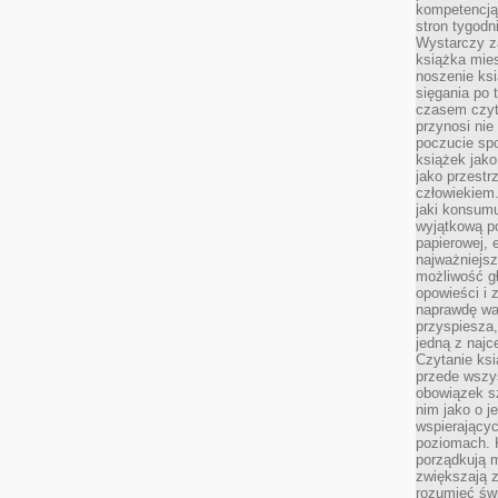
kompetencją.
stron tygodn
Wystarczy z
książka mies
noszenie ksi
sięgania po t
czasem czyta
przynosi nie
poczucie spo
książek jako
jako przestr
człowiekiem
jaki konsumu
wyjątkową p
papierowej, 
najważniejsz
możliwość gł
opowieści i 
naprawdę wa
przyspiesza
jedną z najc
Czytanie ksi
przede wszys
obowiązek sz
nim jako o j
wspierającyc
poziomach. K
porządkują m
zwiększają z
rozumieć św