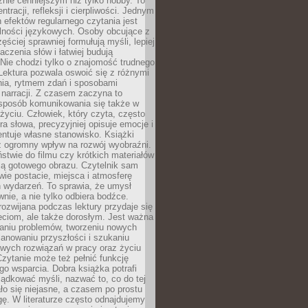
nie cenniejszym niż tylko hobby. To
ntracji, refleksji i cierpliwości. Jednym
 efektów regularnego czytania jest
lności językowych. Osoby obcujące z
ęściej sprawniej formułują myśli, lepiej
aczenia słów i łatwiej budują
Nie chodzi tylko o znajomość trudnego
Lektura pozwala oswoić się z różnymi
nia, rytmem zdań i sposobami
narracji. Z czasem zaczyna to
sposób komunikowania się także w
yciu. Człowiek, który czyta, często
era słowa, precyzyjniej opisuje emocje i
entuje własne stanowisko. Książki
ż ogromny wpływ na rozwój wyobraźni.
stwie do filmu czy krótkich materiałów
ją gotowego obrazu. Czytelnik sam
wie postacie, miejsca i atmosferę
 wydarzeń. To sprawia, że umysł
wnie, a nie tylko odbiera bodźce.
ozwijana podczas lektury przydaje się
ieciom, ale także dorosłym. Jest ważna
aniu problemów, tworzeniu nowych
anowaniu przyszłości i szukaniu
owych rozwiązań w pracy oraz życiu
zytanie może też pełnić funkcję
o wsparcia. Dobra książka potrafi
ądkować myśli, nazwać to, co do tej
o się niejasne, a czasem po prostu
gę. W literaturze często odnajdujemy