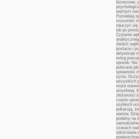
biznesowe, 
psychologicz
ważnym narz
Pozwalają sp
zrozumieć m
nauczyć się
lub po prost
Czytanie wp
analityczneg
śledzić wątk
postacie i 
aktywizuje r
mózg pracuj
sposób. Nie 
polecana jak
sprawność in
życia. Oczy
wszystkich p
może stanow
umysłową. K
złożoności ś
często upras
szybkich ocen
pokazują, ż
warstw. Dzię
podatny na m
samodzielne
czasach nadm
odróżniania 
powierzchown