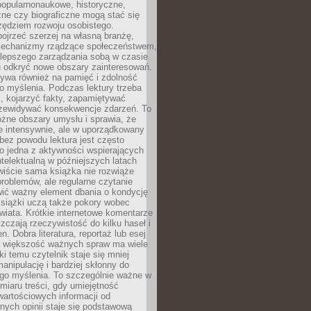
popularnonaukowe, historyczne,
ne czy biograficzne mogą stać się
ędziem rozwoju osobistego.
ojrzeć szerzej na własną branżę,
echanizmy rządzące społeczeństwem,
 lepszego zarządzania sobą w czasie
u odkryć nowe obszary zainteresowań.
ływa również na pamięć i zdolność
o myślenia. Podczas lektury trzeba
i, kojarzyć fakty, zapamiętywać
przewidywać konsekwencje zdarzeń. To
óżne obszary umysłu i sprawia, że
e intensywnie, ale w uporządkowany
bez powodu lektura jest często
o jedna z aktywności wspierających
telektualną w późniejszych latach
wiście sama książka nie rozwiąże
roblemów, ale regularne czytanie
ić ważny element dbania o kondycję
siążki uczą także pokory wobec
wiata. Krótkie internetowe komentarze
zczają rzeczywistość do kilku haseł i
. Dobra literatura, reportaż lub esej
e większość ważnych spraw ma wiele
ki temu czytelnik staje się mniej
anipulację i bardziej skłonny do
go myślenia. To szczególnie ważne w
iaru treści, gdy umiejętność
wartościowych informacji od
ych opinii staje się podstawową