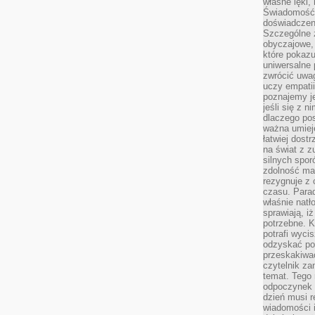
własne lęki,
Świadomość, 
doświadczen
Szczególne 
obyczajowe, 
które pokazu
uniwersalne 
zwrócić uwag
uczy empatii
poznajemy j
jeśli się z 
dlaczego pos
ważna umieję
łatwiej dost
na świat z z
silnych spor
zdolność ma 
rezygnuje z 
czasu. Parad
właśnie natło
sprawiają, iż
potrzebne. K
potrafi wyci
odzyskać po
przeskakiwa
czytelnik za
temat. Tego 
odpoczynek 
dzień musi r
wiadomości i