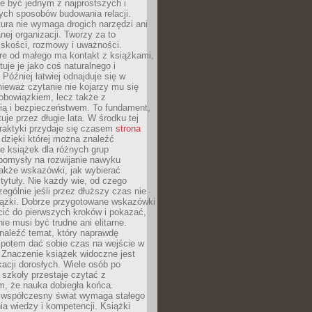
e być jednym z najprostszych i
ych sposobów budowania relacji.
ura nie wymaga drogich narzędzi ani
ej organizacji. Tworzy za to
iskości, rozmowy i uważności.
re od małego ma kontakt z książkami,
tuje je jako coś naturalnego i
 Później łatwiej odnajduje się w
nieważ czytanie nie kojarzy mu się
obowiązkiem, lecz także z
ią i bezpieczeństwem. To fundament,
uje przez długie lata. W środku tej
raktyki przydaje się czasem
strona
dzięki której można znaleźć
e książek dla różnych grup
pomysły na rozwijanie nawyku
także wskazówki, jak wybierać
tytuły. Nie każdy wie, od czego
ególnie jeśli przez dłuższy czas nie
siążki. Dobrze przygotowane wskazówki
ić do pierwszych kroków i pokazać,
ie musi być trudne ani elitarne.
naleźć temat, który naprawdę
a potem dać sobie czas na wejście w
. Znaczenie książek widoczne jest
acji dorosłych. Wiele osób po
szkoły przestaje czytać z
m, że nauka dobiegła końca.
spółczesny świat wymaga stałego
ia wiedzy i kompetencji. Książki